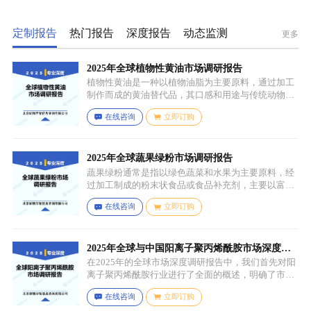
定制报告
热门报告
深度报告
动态监测
更多
2025年全球植物性黄油市场调研报告
植物性黄油是一种以植物油脂为主要原料，通过加工
制作而成的黄油替代品，其口感和用途与传统动物黄
油较为相似，常见的有大豆油、菜籽油、椰子油、棕
在线咨询
立即订购
榈油等，这些植物油脂经过精炼、氢化或酯交换等工
艺处理，使其具备类似动物黄油的质地和熔点，通常
还会添加水、盐、乳化剂（如卵磷脂）、防腐剂、食
用香精、色素等，以改善口感、延长保质期和调整风
2025年全球蔬果绿粉市场调研报告
味。
蔬果绿粉通常是指以绿色蔬菜和水果为主要原料，经
过加工制成的粉末状食品或食品补充剂，主要以富含
叶绿素、膳食纤维、维生素、矿物质等营养成分的绿
在线咨询
立即订购
色蔬菜和水果为原料，常见的包括菠菜、羽衣甘蓝、
西兰花、生菜、小麦草、大麦草、螺旋藻、小球藻等
绿色蔬菜，青苹果、奇异果（绿心）、牛油果、青柠
等，有时也会搭配其他颜色的蔬果（如胡萝卜、甜菜
2025年全球与中国阳离子聚丙烯酰胺市场深度调
根等）以丰富营养等绿色水果。
研报告：行业趋势与投资前景分析
在2025年的全球市场深度调研报告中，我们首先对阳
离子聚丙烯酰胺行业进行了全面的概述，明确了市场
细分与应用场景。通过对细分产品的定义与特点进行
在线咨询
立即订购
深入分析，我们揭示了关键应用场景及其客群洞察。