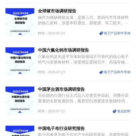
融入旅游、日常穿搭、礼仪培训、婚庆等多元消费场
景，成为承载国风文化、拉动实体消费与文旅融合的
全球镓市场调研报告
重要载体。同时，行业标准落地、生产技术升级、原
创设计能力提升，进一步夯实产业发展根基，吸引传
镓作为稀缺稀散金属，是第三代、第四代半导体材料
统服饰品牌、文旅企业等跨界入局，市场活力持续释
的核心原料，深度串联通信、新能源、军工航天、光
放。
伏等十余项战略产业，是现代高端制造业的隐形基石
时间：2026-07-24
电子产品和半导体
与大国科技博弈的关键战略资源。镓并非传统大宗金
属，但其衍生化合物是半导体技术迭代的核心载体，
凭借独特的物理与电学性能，构建起“军民融合、全
中国六氟化钨市场调研报告
领域渗透”的战略体系，成为全球科技产业运转的刚
需资源。
六氟化钨是先进半导体制造领域不可替代的核心电子
特气与前驱体材料，深度绑定逻辑芯片、高端存储芯
片等高端赛道。六氟化钨（WF₆）是半导体化学气相
时间：2026-07-23
电子产品和半导体
沉积（CVD）、原子层沉积（ALD）工艺专用前驱体
材料，也是高端电子特气的核心品类，常温下呈液
态，具备输送精准、计量稳定的特点，适配半导体精
中国茅台酒市场调研报告
密制造流程。
当前国内白酒行业正式迈入存量竞争加剧、消费分层
显著的全新发展阶段，酱香型白酒赛道凭借独特消费
认知与持续扩容的市场需求，成为行业核心增长赛
时间：2026-07-22
食品饮料
道。贵州茅台凭借独一无二的核心产区壁垒、刚性产
能稀缺性、百年积淀的顶级品牌影响力，构筑起牢不
可破的行业龙头地位，市场核心竞争力持续领跑全行
中国电子布行业研究报告
业。
电子布被誉为电子信息产业的隐形骨架，是典型的高