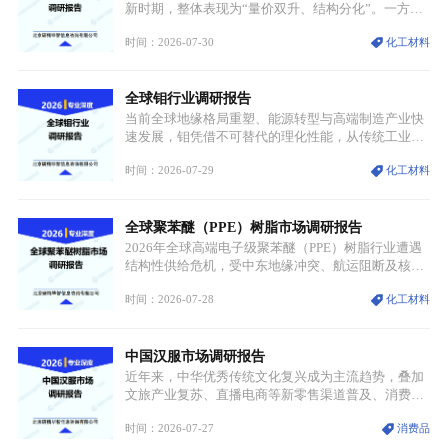
迭代、再生镍加速补位”的全新格局。
新时期，整体表现为“量价双升、结构分化”。一方面
市场整体需求量与市场价值同步走高，行业盈利空间
时间：2026-07-30
化工材料
持续扩张；另一方面产品、需求、应用场景呈现明显
分层，高端小丝束产品溢价能力突出，大丝束产品依
托性价比抢占工业主流市场，通用型产品支撑行业整
全球钼行业调研报告
体规模扩张，高附加值领域与规模化工业应用形成两
大独立增长体系。
当前全球地缘格局重塑、能源转型与高端制造产业快
速发展，钼凭借不可替代的理化性能，从传统工业金
属转变为各国重点管控的战略矿产，行业整体进入供
时间：2026-07-29
化工材料
需格局重构、价值体系重估的新阶段。钼是典型难熔
金属，核心物理化学性能构筑了其不可替代性，也是
其广泛应用于高端领域的基础，多重特性叠加，让钼
全球聚苯醚（PPE）树脂市场调研报告
贯穿传统工业、高端制造、军工、新能源等多个核心
产业，成为现代工业体系中不可或缺的基础材料。
2026年全球高端电子级聚苯醚（PPE）树脂行业遭遇
结构性供给危机，受中东地缘冲突、航运阻断及核心
生产设施损毁多重因素影响，全球最大产能基地全面
时间：2026-07-28
化工材料
停产，行业长期维持寡头垄断的供应链格局彻底瓦
解。本次危机直接造成全球七成高端PPE树脂断供，
产品价格半年内暴涨超400%，上下游产业链出现“有
中国汉服市场调研报告
价无市”的供给真空，并沿高频覆铜板、PCB电路板向
AI服务器、5G基站等高端电子终端持续传导，全产业
近年来，中华优秀传统文化复兴成为主流趋势，叠加
链生产、成本、交付均承受巨大压力。
文旅产业复苏、直播电商等新零售渠道普及、消费群
体审美迭代多重因素，汉服行业迎来发展黄金期。汉
时间：2026-07-27
消费品
服不再局限于传统节日、古风活动等小众场景，逐步