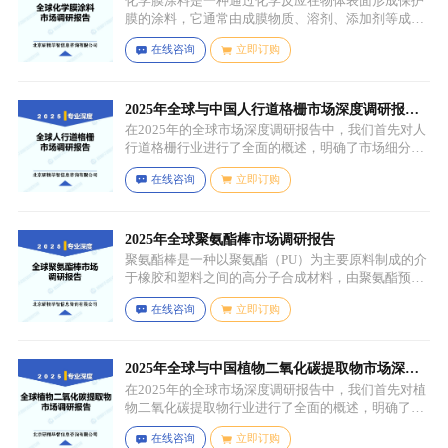
化学膜涂料是一种通过化学反应在物体表面形成保护
膜的涂料，它通常由成膜物质、溶剂、添加剂等成分
组成。成膜物质是涂料的主要成分，它在施工后通过
在线咨询
立即订购
化学反应（如聚合反应、交联反应等）形成连续的、
具有一定机械性能和保护性能的薄膜，溶剂用于溶解
成膜物质和调节涂料的粘度，以便于施工，添加剂则
可改善涂料的性能，如提高附着力、耐候性、耐腐蚀
2025年全球与中国人行道格栅市场深度调研报
性等。
告：行业趋势与投资前景分析
在2025年的全球市场深度调研报告中，我们首先对人
行道格栅行业进行了全面的概述，明确了市场细分与
应用场景。通过对细分产品的定义与特点进行深入分
在线咨询
立即订购
析，我们揭示了关键应用场景及其客群洞察。
2025年全球聚氨酯棒市场调研报告
聚氨酯棒是一种以聚氨酯（PU）为主要原料制成的介
于橡胶和塑料之间的高分子合成材料，由聚氨酯预聚
体、扩链剂、低分子量多元醇、助剂等组成，其中，
在线咨询
立即订购
预聚体是基础原料，决定了聚氨酯棒的基本性能，扩
链剂用于增加分子链长度，提高材料的强度和韧性，
低分子量多元醇则可调节材料的硬度和柔软度，助剂
如增塑剂、填充剂、着色剂、抗氧剂、光稳定剂、阻
2025年全球与中国植物二氧化碳提取物市场深度
燃剂等，可改善材料的加工性能、物理性能和化学性
调研报告：行业趋势与投资前景分析
在2025年的全球市场深度调研报告中，我们首先对植
能等。
物二氧化碳提取物行业进行了全面的概述，明确了市
场细分与应用场景。通过对细分产品的定义与特点进
在线咨询
立即订购
行深入分析，我们揭示了关键应用场景及其客群洞