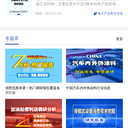
端工业织物，主要由直径不足9微米的电子级玻璃纤
维纱经精密织造加工制成，也是印制电路板（PCB）
时间：2026-07-20
电子产品和半导体
生产制造过程中不可或缺的核心基材。电子布具备高
精度、低介电、高耐热、高绝缘、低膨胀等优异综合
性能，无法被普通玻纤织物替代，且产品技术层级划
分清晰，四大主流品类技术壁垒逐级递增。
专题库
更多
强势优惠来袭！热门调研报告覆盖各
中国汽车内外饰涂料行业信息
大行业