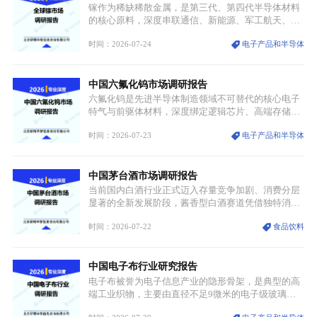
创设计能力提升，进一步夯实产业发展根基，吸引传
镓作为稀缺稀散金属，是第三代、第四代半导体材料
统服饰品牌、文旅企业等跨界入局，市场活力持续释
的核心原料，深度串联通信、新能源、军工航天、光
放。
伏等十余项战略产业，是现代高端制造业的隐形基石
时间：2026-07-24
电子产品和半导体
与大国科技博弈的关键战略资源。镓并非传统大宗金
属，但其衍生化合物是半导体技术迭代的核心载体，
凭借独特的物理与电学性能，构建起“军民融合、全
中国六氟化钨市场调研报告
领域渗透”的战略体系，成为全球科技产业运转的刚
需资源。
六氟化钨是先进半导体制造领域不可替代的核心电子
特气与前驱体材料，深度绑定逻辑芯片、高端存储芯
片等高端赛道。六氟化钨（WF₆）是半导体化学气相
时间：2026-07-23
电子产品和半导体
沉积（CVD）、原子层沉积（ALD）工艺专用前驱体
材料，也是高端电子特气的核心品类，常温下呈液
态，具备输送精准、计量稳定的特点，适配半导体精
中国茅台酒市场调研报告
密制造流程。
当前国内白酒行业正式迈入存量竞争加剧、消费分层
显著的全新发展阶段，酱香型白酒赛道凭借独特消费
认知与持续扩容的市场需求，成为行业核心增长赛
时间：2026-07-22
食品饮料
道。贵州茅台凭借独一无二的核心产区壁垒、刚性产
能稀缺性、百年积淀的顶级品牌影响力，构筑起牢不
可破的行业龙头地位，市场核心竞争力持续领跑全行
中国电子布行业研究报告
业。
电子布被誉为电子信息产业的隐形骨架，是典型的高
端工业织物，主要由直径不足9微米的电子级玻璃纤
维纱经精密织造加工制成，也是印制电路板（PCB）