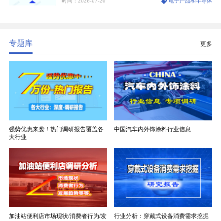
时间：2026-07-20
电子产品和半导体
生产制造过程中不可或缺的核心基材。电子布具备高
精度、低介电、高耐热、高绝缘、低膨胀等优异综合
性能，无法被普通玻纤织物替代，且产品技术层级划
分清晰，四大主流品类技术壁垒逐级递增。
专题库
更多
强势优惠来袭！热门调研报告覆盖各
中国汽车内外饰涂料行业信息
大行业
加油站便利店市场现状/消费者行为/发
行业分析：穿戴式设备消费需求挖掘