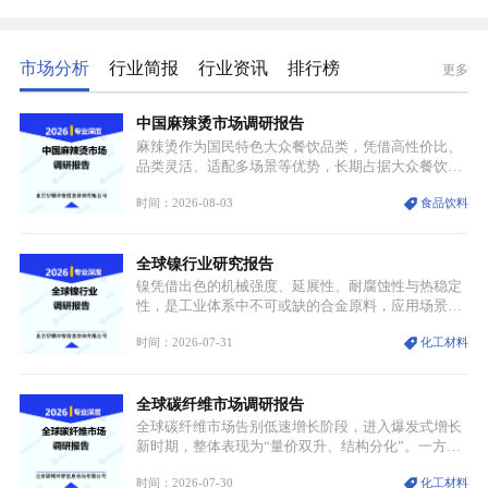
市场分析
行业简报
行业资讯
排行榜
更多
中国麻辣烫市场调研报告
麻辣烫作为国民特色大众餐饮品类，凭借高性价比、
品类灵活、适配多场景等优势，长期占据大众餐饮重
要席位。近年来国内餐饮行业加速规范化、连锁化转
时间：2026-08-03
食品饮料
型，叠加消费需求升级、线上流量变革、新零售业态
兴起，传统麻辣烫行业告别野蛮生长阶段，进入精细
化竞争周期。麻辣烫行业依托刚需属性、灵活的品类
全球镍行业研究报告
特点，在消费、创业、政策、技术多重驱动下，依旧
具备强劲的发展活力。
镍凭借出色的机械强度、延展性、耐腐蚀性与热稳定
性，是工业体系中不可或缺的合金原料，应用场景横
跨传统制造业、高端装备、新能源三大领域，综合使
时间：2026-07-31
化工材料
用价值难以被替代。依托理化优势，镍被全球主要经
济体纳入关键矿产储备清单，成为维系工业体系与能
源转型安全的重要物资。当前镍已从传统工业金属转
全球碳纤维市场调研报告
型为新能源核心战略矿产，全球产业形成“印尼掌控
资源与产能、中国主导消费与技术、工艺向低碳湿法
全球碳纤维市场告别低速增长阶段，进入爆发式增长
迭代、再生镍加速补位”的全新格局。
新时期，整体表现为“量价双升、结构分化”。一方面
市场整体需求量与市场价值同步走高，行业盈利空间
时间：2026-07-30
化工材料
持续扩张；另一方面产品、需求、应用场景呈现明显