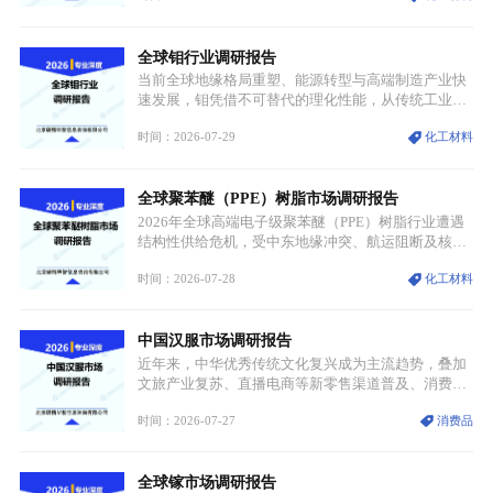
分层，高端小丝束产品溢价能力突出，大丝束产品依
托性价比抢占工业主流市场，通用型产品支撑行业整
全球钼行业调研报告
体规模扩张，高附加值领域与规模化工业应用形成两
大独立增长体系。
当前全球地缘格局重塑、能源转型与高端制造产业快
速发展，钼凭借不可替代的理化性能，从传统工业金
属转变为各国重点管控的战略矿产，行业整体进入供
时间：2026-07-29
化工材料
需格局重构、价值体系重估的新阶段。钼是典型难熔
金属，核心物理化学性能构筑了其不可替代性，也是
其广泛应用于高端领域的基础，多重特性叠加，让钼
全球聚苯醚（PPE）树脂市场调研报告
贯穿传统工业、高端制造、军工、新能源等多个核心
产业，成为现代工业体系中不可或缺的基础材料。
2026年全球高端电子级聚苯醚（PPE）树脂行业遭遇
结构性供给危机，受中东地缘冲突、航运阻断及核心
生产设施损毁多重因素影响，全球最大产能基地全面
时间：2026-07-28
化工材料
停产，行业长期维持寡头垄断的供应链格局彻底瓦
解。本次危机直接造成全球七成高端PPE树脂断供，
产品价格半年内暴涨超400%，上下游产业链出现“有
中国汉服市场调研报告
价无市”的供给真空，并沿高频覆铜板、PCB电路板向
AI服务器、5G基站等高端电子终端持续传导，全产业
近年来，中华优秀传统文化复兴成为主流趋势，叠加
链生产、成本、交付均承受巨大压力。
文旅产业复苏、直播电商等新零售渠道普及、消费群
体审美迭代多重因素，汉服行业迎来发展黄金期。汉
时间：2026-07-27
消费品
服不再局限于传统节日、古风活动等小众场景，逐步
融入旅游、日常穿搭、礼仪培训、婚庆等多元消费场
景，成为承载国风文化、拉动实体消费与文旅融合的
全球镓市场调研报告
重要载体。同时，行业标准落地、生产技术升级、原