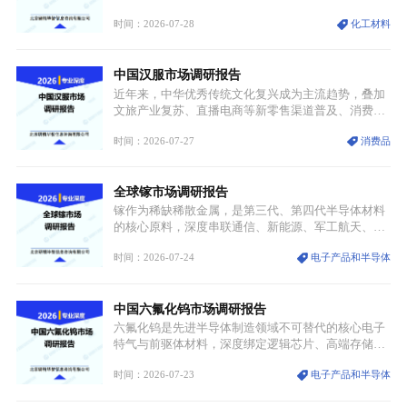
生产设施损毁多重因素影响，全球最大产能基地全面
时间：2026-07-28
化工材料
停产，行业长期维持寡头垄断的供应链格局彻底瓦
解。本次危机直接造成全球七成高端PPE树脂断供，
产品价格半年内暴涨超400%，上下游产业链出现“有
中国汉服市场调研报告
价无市”的供给真空，并沿高频覆铜板、PCB电路板向
AI服务器、5G基站等高端电子终端持续传导，全产业
近年来，中华优秀传统文化复兴成为主流趋势，叠加
链生产、成本、交付均承受巨大压力。
文旅产业复苏、直播电商等新零售渠道普及、消费群
体审美迭代多重因素，汉服行业迎来发展黄金期。汉
时间：2026-07-27
消费品
服不再局限于传统节日、古风活动等小众场景，逐步
融入旅游、日常穿搭、礼仪培训、婚庆等多元消费场
景，成为承载国风文化、拉动实体消费与文旅融合的
全球镓市场调研报告
重要载体。同时，行业标准落地、生产技术升级、原
创设计能力提升，进一步夯实产业发展根基，吸引传
镓作为稀缺稀散金属，是第三代、第四代半导体材料
统服饰品牌、文旅企业等跨界入局，市场活力持续释
的核心原料，深度串联通信、新能源、军工航天、光
放。
伏等十余项战略产业，是现代高端制造业的隐形基石
时间：2026-07-24
电子产品和半导体
与大国科技博弈的关键战略资源。镓并非传统大宗金
属，但其衍生化合物是半导体技术迭代的核心载体，
凭借独特的物理与电学性能，构建起“军民融合、全
中国六氟化钨市场调研报告
领域渗透”的战略体系，成为全球科技产业运转的刚
需资源。
六氟化钨是先进半导体制造领域不可替代的核心电子
特气与前驱体材料，深度绑定逻辑芯片、高端存储芯
片等高端赛道。六氟化钨（WF₆）是半导体化学气相
时间：2026-07-23
电子产品和半导体
沉积（CVD）、原子层沉积（ALD）工艺专用前驱体
材料，也是高端电子特气的核心品类，常温下呈液