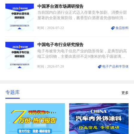
态，具备输送精准、计量稳定的特点，适配半导体精
中国茅台酒市场调研报告
密制造流程。
当前国内白酒行业正式迈入存量竞争加剧、消费分层
显著的全新发展阶段，酱香型白酒赛道凭借独特消费
认知与持续扩容的市场需求，成为行业核心增长赛
时间：2026-07-22
食品饮料
道。贵州茅台凭借独一无二的核心产区壁垒、刚性产
能稀缺性、百年积淀的顶级品牌影响力，构筑起牢不
可破的行业龙头地位，市场核心竞争力持续领跑全行
中国电子布行业研究报告
业。
电子布被誉为电子信息产业的隐形骨架，是典型的高
端工业织物，主要由直径不足9微米的电子级玻璃纤
维纱经精密织造加工制成，也是印制电路板（PCB）
时间：2026-07-20
电子产品和半导体
生产制造过程中不可或缺的核心基材。电子布具备高
精度、低介电、高耐热、高绝缘、低膨胀等优异综合
性能，无法被普通玻纤织物替代，且产品技术层级划
分清晰，四大主流品类技术壁垒逐级递增。
专题库
更多