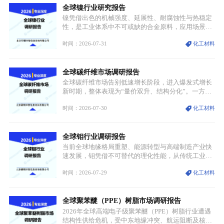
全球镍行业研究报告
特点，在消费、创业、政策、技术多重驱动下，依旧
具备强劲的发展活力。
镍凭借出色的机械强度、延展性、耐腐蚀性与热稳定
性，是工业体系中不可或缺的合金原料，应用场景横
跨传统制造业、高端装备、新能源三大领域，综合使
时间：2026-07-31
化工材料
用价值难以被替代。依托理化优势，镍被全球主要经
济体纳入关键矿产储备清单，成为维系工业体系与能
源转型安全的重要物资。当前镍已从传统工业金属转
全球碳纤维市场调研报告
型为新能源核心战略矿产，全球产业形成“印尼掌控
资源与产能、中国主导消费与技术、工艺向低碳湿法
全球碳纤维市场告别低速增长阶段，进入爆发式增长
迭代、再生镍加速补位”的全新格局。
新时期，整体表现为“量价双升、结构分化”。一方面
市场整体需求量与市场价值同步走高，行业盈利空间
时间：2026-07-30
化工材料
持续扩张；另一方面产品、需求、应用场景呈现明显
分层，高端小丝束产品溢价能力突出，大丝束产品依
托性价比抢占工业主流市场，通用型产品支撑行业整
全球钼行业调研报告
体规模扩张，高附加值领域与规模化工业应用形成两
大独立增长体系。
当前全球地缘格局重塑、能源转型与高端制造产业快
速发展，钼凭借不可替代的理化性能，从传统工业金
属转变为各国重点管控的战略矿产，行业整体进入供
时间：2026-07-29
化工材料
需格局重构、价值体系重估的新阶段。钼是典型难熔
金属，核心物理化学性能构筑了其不可替代性，也是
其广泛应用于高端领域的基础，多重特性叠加，让钼
全球聚苯醚（PPE）树脂市场调研报告
贯穿传统工业、高端制造、军工、新能源等多个核心
产业，成为现代工业体系中不可或缺的基础材料。
2026年全球高端电子级聚苯醚（PPE）树脂行业遭遇
结构性供给危机，受中东地缘冲突、航运阻断及核心