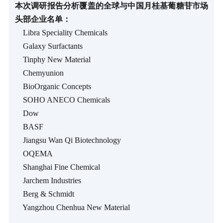
本次调研报告分析覆盖的全球与中国月桂基葡糖苷市场
头部企业名单：
Libra Speciality Chemicals
Galaxy Surfactants
Tinphy New Material
Chemyunion
BioOrganic Concepts
SOHO ANECO Chemicals
Dow
BASF
Jiangsu Wan Qi Biotechnology
OQEMA
Shanghai Fine Chemical
Jarchem Industries
Berg & Schmidt
Yangzhou Chenhua New Material