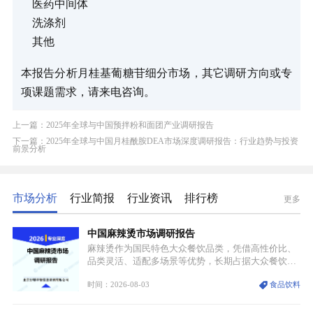
医药中间体
洗涤剂
其他
本报告分析月桂基葡糖苷细分市场，其它调研方向或专
项课题需求，请来电咨询。
上一篇：2025年全球与中国预拌粉和面团产业调研报告
下一篇：2025年全球与中国月桂酰胺DEA市场深度调研报告：行业趋势与投资
前景分析
市场分析
行业简报
行业资讯
排行榜
更多
中国麻辣烫市场调研报告
麻辣烫作为国民特色大众餐饮品类，凭借高性价比、
品类灵活、适配多场景等优势，长期占据大众餐饮重
要席位。近年来国内餐饮行业加速规范化、连锁化转
时间：2026-08-03
食品饮料
型，叠加消费需求升级、线上流量变革、新零售业态
兴起，传统麻辣烫行业告别野蛮生长阶段，进入精细
化竞争周期。麻辣烫行业依托刚需属性、灵活的品类