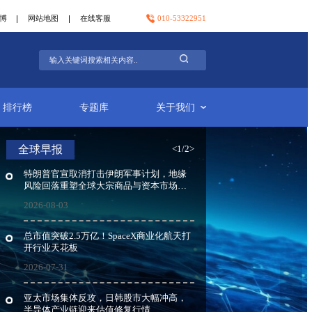
官方微信
官方微博
网站地图
在线客服
行业简报
排行榜
专题库
全球早报
特朗普官宣取消打击伊朗
风险回落重塑全球大宗商
局
2026-08-03
总市值突破2.5万亿！Sp
开行业天花板