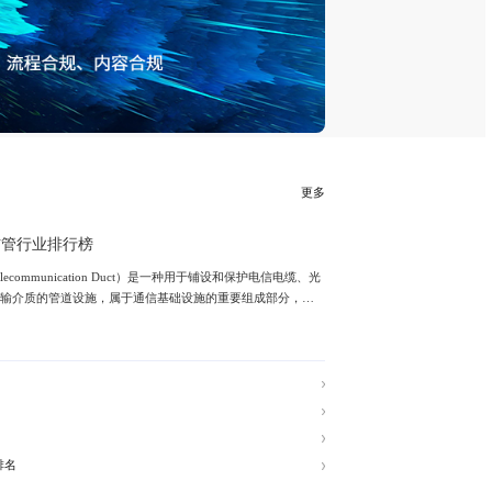
题汇总
强势优惠来袭！热门调研报告覆盖各
研精毕智市场调研网隶属北京研精毕智信息咨
称：XYZResearch），是国内领先的市场调
究、行业研究及细分市场研究、调研报告和各
供应商。分析师团队通过有效分析复杂数据和
客户深入了解所关注的细分市场、行业分析报
竞争格局、市场进入策略、用户结构等，包括
中国汽车内外饰涂料行业信息
织架构，市场策略、销售结构、战略规划、专
加油站便利店市场现状/消费者行为/发展趋势等调研分析
做出更有价值的商业决策。
行业分析：穿戴式设备消费需求挖掘研究报告