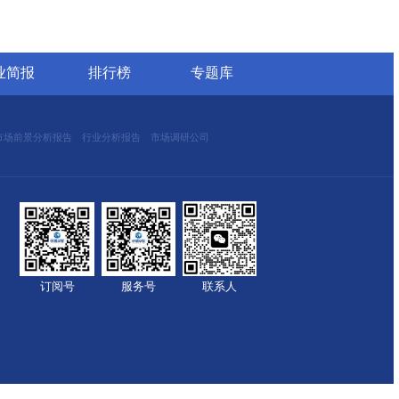
缆等通信传输介质的管道设施，属于通信基础设
核心功能是为电信线路提供物理通道，确保信号
及可维护性，同时便于后期线路的扩容、检修和
025年全球短纤涤纶线企业排名
外光引发剂品牌排名
球野薄荷油行业排行榜
球及中国电器涂料市场Top5企业营收排名
数据白皮书 （2020年）
中国氢能源及燃
白皮书
立即查看
立即查看