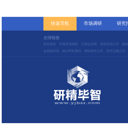
针对伊朗
和窗口，
类资产短
总市值突破2.5万亿！SpaceX商业化
亚太市场集体反攻，日韩股市大幅冲高
全国充电桩保有量达2249万台，新能
美伊多边协议敲定，油价逻辑彻底改写
行业白皮书
中国糯米产业白皮书2024
立即查看