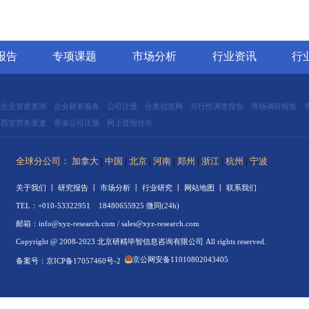
的军事打击计划，持续发酵多时的美伊对峙局势迎来实质性缓
该事件迅速登顶各大财经平台热门话题榜首，成为左右全球大
期走势的核心变量。
航天打开行业天花板
2
，半导体产业链迎来估值修复行情
紫
源补能产业链收益分配格局迎来重塑
全
全
工业互联网园区应用场景-白
大
皮书 2023
立即查看