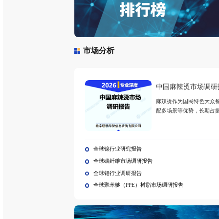
全球微
微纳3
极端复
这一极
上实现
深圳医疗器械行业发展现状及前景
双碳对能源结构和铁路货运装备行
家居市场深度定制化研究