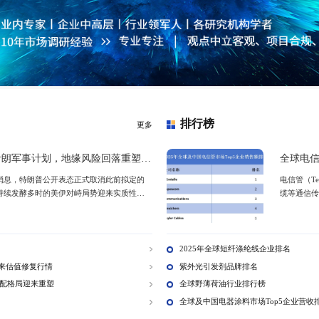
专
更多
麻辣烫市场调研报告
作为国民特色大众餐饮品类，凭借高性价比、品类灵活、适
景等优势，长期占据大众餐饮重要席位。近年来国内餐饮行
规范化、连锁化转型，叠加消费需求升级、线上流量变革、
业态兴起，传统麻辣烫行业告别野蛮生长阶段，进入精细化
期。麻辣烫行业依托刚需属性、灵活的品类特点，在消费、
政策、技术多重驱动下，依旧具备强劲的发展活力。