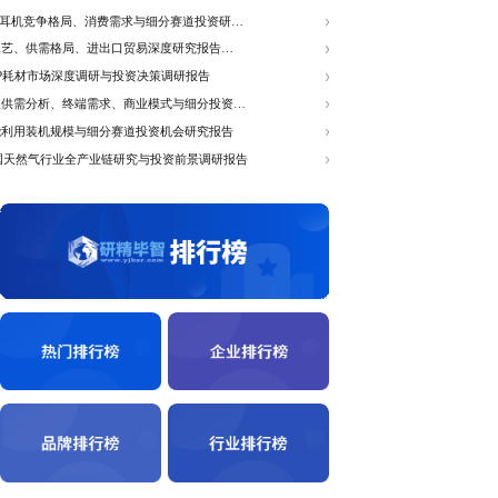
医疗健康
电子产品和半导体
农业
网络及通信
深度报告
更多
势调研报告
全球及中国红外技术全产业链发展研究与投资决策报
全球及中国医疗影像AI细分赛道、竞争格局与商业
重塑的关键
研究报告
全球&中国蓝牙耳机竞争格局、消费需求与细分赛道
，凭借耐高
报告
应用于建
溅射靶材技术工艺、供需格局、进出口贸易深度研究
域，是现代
（2026版）
全球及中国CMP耗材市场深度调研与投资决策调研报
全球农业机器人供需分析、终端需求、商业模式与细
会调研报告
全球及中国风能利用装机规模与细分赛道投资机会研
2026全球及中国天然气行业全产业链研究与投资前