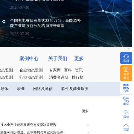
2026-07-31
亚太市场集体反攻，日韩
半导体产业链迎来估值修
2026-07-30
全国充电桩保有量达224
能产业链收益分配格局迎
2026-07-29
动态监测
案例中心
关
巨人申
周度动态监测
月度动态监测
企业动态监测
专
要类
数
季度动态监测
年度动态监测
行业动态监测
消