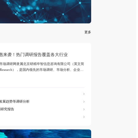
电网数字化转型背景下智能电表全产
场全景剖析
智能电表是依托现代传感技术、通信技术、嵌
的智能化电力计量核心设备，作为高级计量基础
键组成部分，可实现电力计量、数据传输、智
全流程自动化运作，彻底革新传统人工抄表、
式。
全球有机硅供需格局、价格走势与发展趋势深度分析
谁主宰AI算力市场？全球NPU头部企业格局与赛道竞争真相
药用玻璃凭什么成为医药包装的核心刚需材料？
全球最大生产国优势凸显，醋酸乙酯外贸出口增量市场在哪？