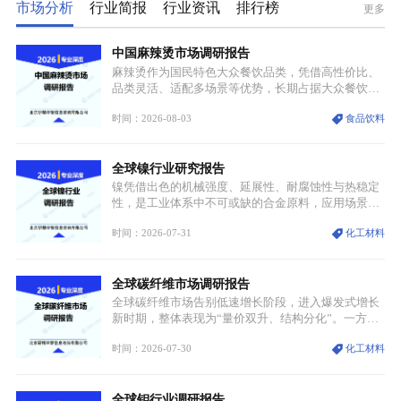
市场分析
行业简报
行业资讯
排行榜
更多
中国麻辣烫市场调研报告
麻辣烫作为国民特色大众餐饮品类，凭借高性价比、
品类灵活、适配多场景等优势，长期占据大众餐饮重
要席位。近年来国内餐饮行业加速规范化、连锁化转
时间：2026-08-03
食品饮料
型，叠加消费需求升级、线上流量变革、新零售业态
兴起，传统麻辣烫行业告别野蛮生长阶段，进入精细
化竞争周期。麻辣烫行业依托刚需属性、灵活的品类
全球镍行业研究报告
特点，在消费、创业、政策、技术多重驱动下，依旧
具备强劲的发展活力。
镍凭借出色的机械强度、延展性、耐腐蚀性与热稳定
性，是工业体系中不可或缺的合金原料，应用场景横
跨传统制造业、高端装备、新能源三大领域，综合使
时间：2026-07-31
化工材料
用价值难以被替代。依托理化优势，镍被全球主要经
济体纳入关键矿产储备清单，成为维系工业体系与能
源转型安全的重要物资。当前镍已从传统工业金属转
全球碳纤维市场调研报告
型为新能源核心战略矿产，全球产业形成“印尼掌控
资源与产能、中国主导消费与技术、工艺向低碳湿法
全球碳纤维市场告别低速增长阶段，进入爆发式增长
迭代、再生镍加速补位”的全新格局。
新时期，整体表现为“量价双升、结构分化”。一方面
市场整体需求量与市场价值同步走高，行业盈利空间
时间：2026-07-30
化工材料
持续扩张；另一方面产品、需求、应用场景呈现明显
分层，高端小丝束产品溢价能力突出，大丝束产品依
托性价比抢占工业主流市场，通用型产品支撑行业整
全球钼行业调研报告
体规模扩张，高附加值领域与规模化工业应用形成两