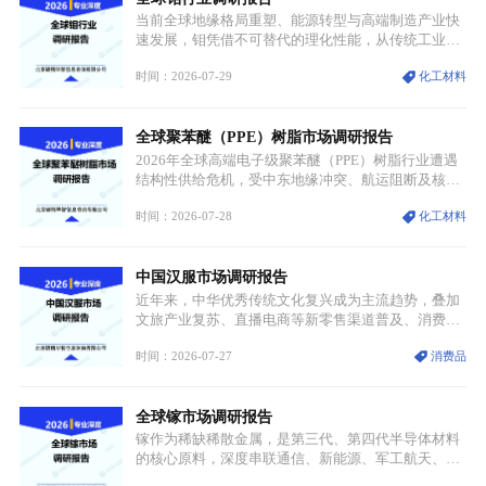
大独立增长体系。
当前全球地缘格局重塑、能源转型与高端制造产业快
速发展，钼凭借不可替代的理化性能，从传统工业金
属转变为各国重点管控的战略矿产，行业整体进入供
时间：2026-07-29
化工材料
需格局重构、价值体系重估的新阶段。钼是典型难熔
金属，核心物理化学性能构筑了其不可替代性，也是
其广泛应用于高端领域的基础，多重特性叠加，让钼
全球聚苯醚（PPE）树脂市场调研报告
贯穿传统工业、高端制造、军工、新能源等多个核心
产业，成为现代工业体系中不可或缺的基础材料。
2026年全球高端电子级聚苯醚（PPE）树脂行业遭遇
结构性供给危机，受中东地缘冲突、航运阻断及核心
生产设施损毁多重因素影响，全球最大产能基地全面
时间：2026-07-28
化工材料
停产，行业长期维持寡头垄断的供应链格局彻底瓦
解。本次危机直接造成全球七成高端PPE树脂断供，
产品价格半年内暴涨超400%，上下游产业链出现“有
中国汉服市场调研报告
价无市”的供给真空，并沿高频覆铜板、PCB电路板向
AI服务器、5G基站等高端电子终端持续传导，全产业
近年来，中华优秀传统文化复兴成为主流趋势，叠加
链生产、成本、交付均承受巨大压力。
文旅产业复苏、直播电商等新零售渠道普及、消费群
体审美迭代多重因素，汉服行业迎来发展黄金期。汉
时间：2026-07-27
消费品
服不再局限于传统节日、古风活动等小众场景，逐步
融入旅游、日常穿搭、礼仪培训、婚庆等多元消费场
景，成为承载国风文化、拉动实体消费与文旅融合的
全球镓市场调研报告
重要载体。同时，行业标准落地、生产技术升级、原
创设计能力提升，进一步夯实产业发展根基，吸引传
镓作为稀缺稀散金属，是第三代、第四代半导体材料
统服饰品牌、文旅企业等跨界入局，市场活力持续释
的核心原料，深度串联通信、新能源、军工航天、光
放。
伏等十余项战略产业，是现代高端制造业的隐形基石