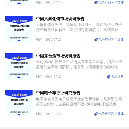
时间：2026-07-24
电子产品和半导体
与大国科技博弈的关键战略资源。镓并非传统大宗金
属，但其衍生化合物是半导体技术迭代的核心载体，
凭借独特的物理与电学性能，构建起“军民融合、全
中国六氟化钨市场调研报告
领域渗透”的战略体系，成为全球科技产业运转的刚
需资源。
六氟化钨是先进半导体制造领域不可替代的核心电子
特气与前驱体材料，深度绑定逻辑芯片、高端存储芯
片等高端赛道。六氟化钨（WF₆）是半导体化学气相
时间：2026-07-23
电子产品和半导体
沉积（CVD）、原子层沉积（ALD）工艺专用前驱体
材料，也是高端电子特气的核心品类，常温下呈液
态，具备输送精准、计量稳定的特点，适配半导体精
中国茅台酒市场调研报告
密制造流程。
当前国内白酒行业正式迈入存量竞争加剧、消费分层
显著的全新发展阶段，酱香型白酒赛道凭借独特消费
认知与持续扩容的市场需求，成为行业核心增长赛
时间：2026-07-22
食品饮料
道。贵州茅台凭借独一无二的核心产区壁垒、刚性产
能稀缺性、百年积淀的顶级品牌影响力，构筑起牢不
可破的行业龙头地位，市场核心竞争力持续领跑全行
中国电子布行业研究报告
业。
电子布被誉为电子信息产业的隐形骨架，是典型的高
端工业织物，主要由直径不足9微米的电子级玻璃纤
维纱经精密织造加工制成，也是印制电路板（PCB）
时间：2026-07-20
电子产品和半导体
生产制造过程中不可或缺的核心基材。电子布具备高
精度、低介电、高耐热、高绝缘、低膨胀等优异综合
性能，无法被普通玻纤织物替代，且产品技术层级划