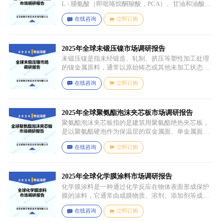
L - 脯氨酸（即吡咯烷酮羧酸，PCA）、甘油和油酸通
过化学反应生成，化学名称为 5 - 氧代 - L - 脯氨酸 2 -
在线咨询
立即订购
羟基 - 3-(油酰氧基) 丙酯，分子式为 C26H45NO6，分
子量为 467.64，主要通过天然油脂的改性和化学反应
来制备，以植物油（如橄榄油、棕榈油等）为原料，
先进行皂化反应得到脂肪酸盐，再经过酸化、酯化等
2025年全球未锻压镍市场调研报告
一系列反应，将甘油与油酸结合，并引入 PCA 基团，
未锻压镍是指未经锻造、轧制、挤压等塑性加工处理
从而得到 PCA 甘油油酸酯。
的镍金属原料，通常以原始铸态或其他未加工状态存
在，一般为块状、锭状、粒状或其他铸造成型的原始
在线咨询
立即订购
形态，表面可能保留铸造过程中形成的粗糙纹理或缺
陷（如气孔、缩孔等），未经过锻造、轧制、拉伸、
挤压等压力加工工艺，因此不具备均匀的晶粒结构和
力学性能，质地较脆且强度较低。
2025年全球聚氨酯泡沫夹芯板市场调研报告
聚氨酯泡沫夹芯板指的是建筑用聚氨酯绝热夹芯板，
是以聚氨酯硬泡作为保温层的双金属面、单金属面或
非金属面复合板材。
在线咨询
立即订购
2025年全球化学膜涂料市场调研报告
化学膜涂料是一种通过化学反应在物体表面形成保护
膜的涂料，它通常由成膜物质、溶剂、添加剂等成分
组成。成膜物质是涂料的主要成分，它在施工后通过
在线咨询
立即订购
化学反应（如聚合反应、交联反应等）形成连续的、