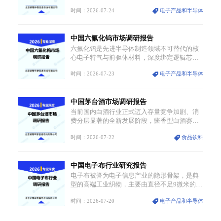
根基，吸引传统服饰品牌、文旅企业等跨界入
军工航天、光伏等十余项战略产业，是现代高
局，市场活力持续释放。
时间：2026-07-24
电子产品和半导体
端制造业的隐形基石与大国科技博弈的关键战
略资源。镓并非传统大宗金属，但其衍生化合
物是半导体技术迭代的核心载体，凭借独特的
中国六氟化钨市场调研报告
物理与电学性能，构建起“军民融合、全领域渗
透”的战略体系，成为全球科技产业运转的刚需
六氟化钨是先进半导体制造领域不可替代的核
资源。
心电子特气与前驱体材料，深度绑定逻辑芯
片、高端存储芯片等高端赛道。六氟化钨
时间：2026-07-23
电子产品和半导体
（WF₆）是半导体化学气相沉积（CVD）、原
子层沉积（ALD）工艺专用前驱体材料，也是
高端电子特气的核心品类，常温下呈液态，具
中国茅台酒市场调研报告
备输送精准、计量稳定的特点，适配半导体精
密制造流程。
当前国内白酒行业正式迈入存量竞争加剧、消
费分层显著的全新发展阶段，酱香型白酒赛道
凭借独特消费认知与持续扩容的市场需求，成
时间：2026-07-22
食品饮料
为行业核心增长赛道。贵州茅台凭借独一无二
的核心产区壁垒、刚性产能稀缺性、百年积淀
的顶级品牌影响力，构筑起牢不可破的行业龙
中国电子布行业研究报告
头地位，市场核心竞争力持续领跑全行业。
电子布被誉为电子信息产业的隐形骨架，是典
型的高端工业织物，主要由直径不足9微米的电
子级玻璃纤维纱经精密织造加工制成，也是印
时间：2026-07-20
电子产品和半导体
制电路板（PCB）生产制造过程中不可或缺的
核心基材。电子布具备高精度、低介电、高耐
热、高绝缘、低膨胀等优异综合性能，无法被