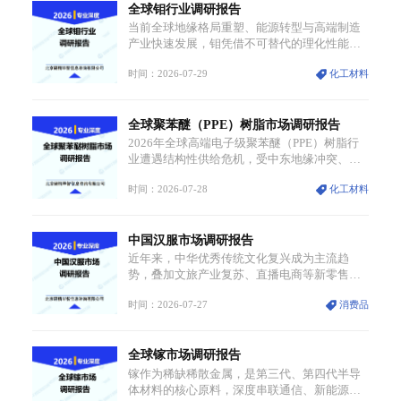
全球钼行业调研报告
工业主流市场，通用型产品支撑行业整体规模
扩张，高附加值领域与规模化工业应用形成两
当前全球地缘格局重塑、能源转型与高端制造
大独立增长体系。
产业快速发展，钼凭借不可替代的理化性能，
从传统工业金属转变为各国重点管控的战略矿
时间：2026-07-29
化工材料
产，行业整体进入供需格局重构、价值体系重
估的新阶段。钼是典型难熔金属，核心物理化
学性能构筑了其不可替代性，也是其广泛应用
全球聚苯醚（PPE）树脂市场调研报告
于高端领域的基础，多重特性叠加，让钼贯穿
传统工业、高端制造、军工、新能源等多个核
2026年全球高端电子级聚苯醚（PPE）树脂行
心产业，成为现代工业体系中不可或缺的基础
业遭遇结构性供给危机，受中东地缘冲突、航
材料。
运阻断及核心生产设施损毁多重因素影响，全
时间：2026-07-28
化工材料
球最大产能基地全面停产，行业长期维持寡头
垄断的供应链格局彻底瓦解。本次危机直接造
成全球七成高端PPE树脂断供，产品价格半年
中国汉服市场调研报告
内暴涨超400%，上下游产业链出现“有价无
市”的供给真空，并沿高频覆铜板、PCB电路板
近年来，中华优秀传统文化复兴成为主流趋
向AI服务器、5G基站等高端电子终端持续传
势，叠加文旅产业复苏、直播电商等新零售渠
导，全产业链生产、成本、交付均承受巨大压
道普及、消费群体审美迭代多重因素，汉服行
力。
时间：2026-07-27
消费品
业迎来发展黄金期。汉服不再局限于传统节
日、古风活动等小众场景，逐步融入旅游、日
常穿搭、礼仪培训、婚庆等多元消费场景，成
全球镓市场调研报告
为承载国风文化、拉动实体消费与文旅融合的
重要载体。同时，行业标准落地、生产技术升
镓作为稀缺稀散金属，是第三代、第四代半导
级、原创设计能力提升，进一步夯实产业发展
体材料的核心原料，深度串联通信、新能源、