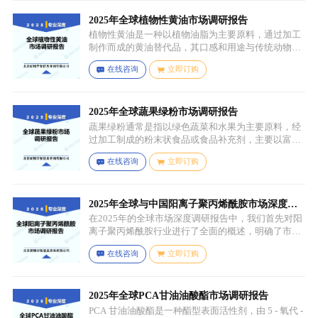
2025年全球植物性黄油市场调研报告
植物性黄油是一种以植物油脂为主要原料，通过加工
制作而成的黄油替代品，其口感和用途与传统动物黄
油较为相似，常见的有大豆油、菜籽油、椰子油、棕
在线咨询
立即订购
榈油等，这些植物油脂经过精炼、氢化或酯交换等工
艺处理，使其具备类似动物黄油的质地和熔点，通常
还会添加水、盐、乳化剂（如卵磷脂）、防腐剂、食
用香精、色素等，以改善口感、延长保质期和调整风
2025年全球蔬果绿粉市场调研报告
味。
蔬果绿粉通常是指以绿色蔬菜和水果为主要原料，经
过加工制成的粉末状食品或食品补充剂，主要以富含
叶绿素、膳食纤维、维生素、矿物质等营养成分的绿
在线咨询
立即订购
色蔬菜和水果为原料，常见的包括菠菜、羽衣甘蓝、
西兰花、生菜、小麦草、大麦草、螺旋藻、小球藻等
绿色蔬菜，青苹果、奇异果（绿心）、牛油果、青柠
等，有时也会搭配其他颜色的蔬果（如胡萝卜、甜菜
2025年全球与中国阳离子聚丙烯酰胺市场深度调
根等）以丰富营养等绿色水果。
研报告：行业趋势与投资前景分析
在2025年的全球市场深度调研报告中，我们首先对阳
离子聚丙烯酰胺行业进行了全面的概述，明确了市场
细分与应用场景。通过对细分产品的定义与特点进行
在线咨询
立即订购
深入分析，我们揭示了关键应用场景及其客群洞察。
2025年全球PCA甘油油酸酯市场调研报告
PCA 甘油油酸酯是一种酯型表面活性剂，由 5 - 氧代 -