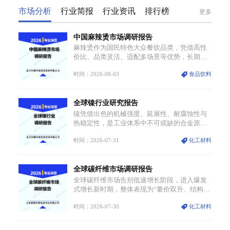
市场分析
行业简报
行业资讯
排行榜
更多
中国麻辣烫市场调研报告
麻辣烫作为国民特色大众餐饮品类，凭借高性
价比、品类灵活、适配多场景等优势，长期占
据大众餐饮重要席位。近年来国内餐饮行业加
时间：2026-08-03
食品饮料
速规范化、连锁化转型，叠加消费需求升级、
线上流量变革、新零售业态兴起，传统麻辣烫
行业告别野蛮生长阶段，进入精细化竞争周
全球镍行业研究报告
期。麻辣烫行业依托刚需属性、灵活的品类特
点，在消费、创业、政策、技术多重驱动下，
镍凭借出色的机械强度、延展性、耐腐蚀性与
依旧具备强劲的发展活力。
热稳定性，是工业体系中不可或缺的合金原
料，应用场景横跨传统制造业、高端装备、新
时间：2026-07-31
化工材料
能源三大领域，综合使用价值难以被替代。依
托理化优势，镍被全球主要经济体纳入关键矿
产储备清单，成为维系工业体系与能源转型安
全球碳纤维市场调研报告
全的重要物资。当前镍已从传统工业金属转型
为新能源核心战略矿产，全球产业形成“印尼掌
全球碳纤维市场告别低速增长阶段，进入爆发
控资源与产能、中国主导消费与技术、工艺向
式增长新时期，整体表现为“量价双升、结构分
低碳湿法迭代、再生镍加速补位”的全新格局。
化”。一方面市场整体需求量与市场价值同步走
时间：2026-07-30
化工材料
高，行业盈利空间持续扩张；另一方面产品、
需求、应用场景呈现明显分层，高端小丝束产
品溢价能力突出，大丝束产品依托性价比抢占