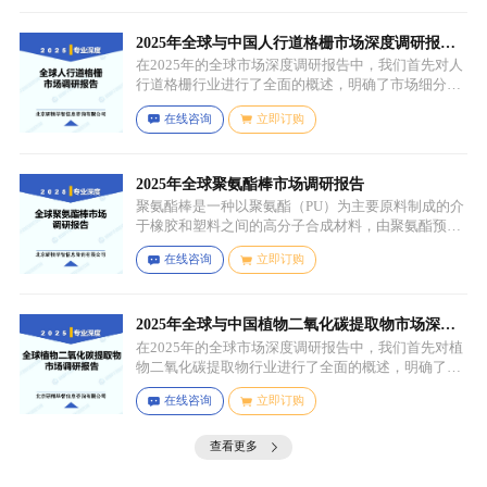
具有一定机械性能和保护性能的薄膜，溶剂用于溶解
成膜物质和调节涂料的粘度，以便于施工，添加剂则
可改善涂料的性能，如提高附着力、耐候性、耐腐蚀
2025年全球与中国人行道格栅市场深度调研报
性等。
告：行业趋势与投资前景分析
在2025年的全球市场深度调研报告中，我们首先对人
行道格栅行业进行了全面的概述，明确了市场细分与
应用场景。通过对细分产品的定义与特点进行深入分
在线咨询
立即订购
析，我们揭示了关键应用场景及其客群洞察。
2025年全球聚氨酯棒市场调研报告
聚氨酯棒是一种以聚氨酯（PU）为主要原料制成的介
于橡胶和塑料之间的高分子合成材料，由聚氨酯预聚
体、扩链剂、低分子量多元醇、助剂等组成，其中，
在线咨询
立即订购
预聚体是基础原料，决定了聚氨酯棒的基本性能，扩
链剂用于增加分子链长度，提高材料的强度和韧性，
低分子量多元醇则可调节材料的硬度和柔软度，助剂
如增塑剂、填充剂、着色剂、抗氧剂、光稳定剂、阻
2025年全球与中国植物二氧化碳提取物市场深度
燃剂等，可改善材料的加工性能、物理性能和化学性
调研报告：行业趋势与投资前景分析
在2025年的全球市场深度调研报告中，我们首先对植
能等。
物二氧化碳提取物行业进行了全面的概述，明确了市
场细分与应用场景。通过对细分产品的定义与特点进
在线咨询
立即订购
行深入分析，我们揭示了关键应用场景及其客群洞
察。
查看更多