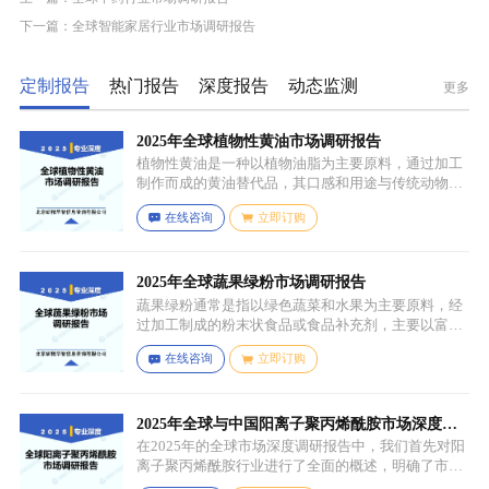
下一篇：全球智能家居行业市场调研报告
定制报告
热门报告
深度报告
动态监测
更多
2025年全球植物性黄油市场调研报告
植物性黄油是一种以植物油脂为主要原料，通过加工
制作而成的黄油替代品，其口感和用途与传统动物黄
油较为相似，常见的有大豆油、菜籽油、椰子油、棕
在线咨询
立即订购
榈油等，这些植物油脂经过精炼、氢化或酯交换等工
艺处理，使其具备类似动物黄油的质地和熔点，通常
还会添加水、盐、乳化剂（如卵磷脂）、防腐剂、食
用香精、色素等，以改善口感、延长保质期和调整风
2025年全球蔬果绿粉市场调研报告
味。
蔬果绿粉通常是指以绿色蔬菜和水果为主要原料，经
过加工制成的粉末状食品或食品补充剂，主要以富含
叶绿素、膳食纤维、维生素、矿物质等营养成分的绿
在线咨询
立即订购
色蔬菜和水果为原料，常见的包括菠菜、羽衣甘蓝、
西兰花、生菜、小麦草、大麦草、螺旋藻、小球藻等
绿色蔬菜，青苹果、奇异果（绿心）、牛油果、青柠
等，有时也会搭配其他颜色的蔬果（如胡萝卜、甜菜
2025年全球与中国阳离子聚丙烯酰胺市场深度调
根等）以丰富营养等绿色水果。
研报告：行业趋势与投资前景分析
在2025年的全球市场深度调研报告中，我们首先对阳
离子聚丙烯酰胺行业进行了全面的概述，明确了市场
细分与应用场景。通过对细分产品的定义与特点进行