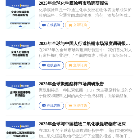
2025年全球化学膜涂料市场调研报告
化学膜涂料是一种通过化学反应在物体表面形成保护
膜的涂料，它通常由成膜物质、溶剂、添加剂等成分
组成。成膜物质是涂料的主要成分，它在施工后通过
在线咨询
立即订购
化学反应（如聚合反应、交联反应等）形成连续的、
具有一定机械性能和保护性能的薄膜，溶剂用于溶解
成膜物质和调节涂料的粘度，以便于施工，添加剂则
可改善涂料的性能，如提高附着力、耐候性、耐腐蚀
2025年全球与中国人行道格栅市场深度调研报
性等。
告：行业趋势与投资前景分析
在2025年的全球市场深度调研报告中，我们首先对人
行道格栅行业进行了全面的概述，明确了市场细分与
应用场景。通过对细分产品的定义与特点进行深入分
在线咨询
立即订购
析，我们揭示了关键应用场景及其客群洞察。
2025年全球聚氨酯棒市场调研报告
聚氨酯棒是一种以聚氨酯（PU）为主要原料制成的介
于橡胶和塑料之间的高分子合成材料，由聚氨酯预聚
体、扩链剂、低分子量多元醇、助剂等组成，其中，
在线咨询
立即订购
预聚体是基础原料，决定了聚氨酯棒的基本性能，扩
链剂用于增加分子链长度，提高材料的强度和韧性，
低分子量多元醇则可调节材料的硬度和柔软度，助剂
如增塑剂、填充剂、着色剂、抗氧剂、光稳定剂、阻
2025年全球与中国植物二氧化碳提取物市场深度
燃剂等，可改善材料的加工性能、物理性能和化学性
调研报告：行业趋势与投资前景分析
在2025年的全球市场深度调研报告中，我们首先对植
能等。
物二氧化碳提取物行业进行了全面的概述，明确了市