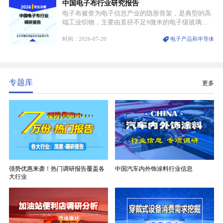
中国电子布行业研究报告
业。
电子布被誉为电子信息产业的隐形骨架，是典型的高
端工业织物，主要由直径不足9微米的电子级玻璃纤
维纱经精密织造加工制成，也是印制电路板（PCB）
时间：2026-07-20
电子产品和半导体
生产制造过程中不可或缺的核心基材。电子布具备高
精度、低介电、高耐热、高绝缘、低膨胀等优异综合
性能，无法被普通玻纤织物替代，且产品技术层级划
分清晰，四大主流品类技术壁垒逐级递增。
专题库
更多
强势优惠来袭！热门调研报告覆盖各
中国汽车内外饰涂料行业信息
大行业