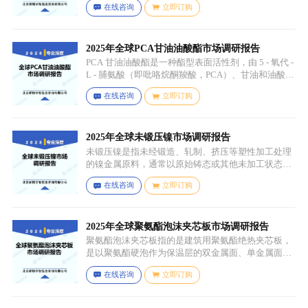
在线咨询
立即订购
深入分析，我们揭示了关键应用场景及其客群洞察。
2025年全球PCA甘油油酸酯市场调研报告
PCA 甘油油酸酯是一种酯型表面活性剂，由 5 - 氧代 -
L - 脯氨酸（即吡咯烷酮羧酸，PCA）、甘油和油酸通
过化学反应生成，化学名称为 5 - 氧代 - L - 脯氨酸 2 -
在线咨询
立即订购
羟基 - 3-(油酰氧基) 丙酯，分子式为 C26H45NO6，分
子量为 467.64，主要通过天然油脂的改性和化学反应
来制备，以植物油（如橄榄油、棕榈油等）为原料，
先进行皂化反应得到脂肪酸盐，再经过酸化、酯化等
2025年全球未锻压镍市场调研报告
一系列反应，将甘油与油酸结合，并引入 PCA 基团，
未锻压镍是指未经锻造、轧制、挤压等塑性加工处理
从而得到 PCA 甘油油酸酯。
的镍金属原料，通常以原始铸态或其他未加工状态存
在，一般为块状、锭状、粒状或其他铸造成型的原始
在线咨询
立即订购
形态，表面可能保留铸造过程中形成的粗糙纹理或缺
陷（如气孔、缩孔等），未经过锻造、轧制、拉伸、
挤压等压力加工工艺，因此不具备均匀的晶粒结构和
力学性能，质地较脆且强度较低。
2025年全球聚氨酯泡沫夹芯板市场调研报告
聚氨酯泡沫夹芯板指的是建筑用聚氨酯绝热夹芯板，
是以聚氨酯硬泡作为保温层的双金属面、单金属面或
非金属面复合板材。
在线咨询
立即订购