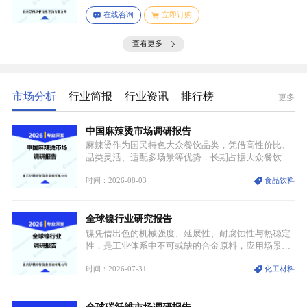
场细分与应用场景。通过对细分产品的定义与特点进
在线咨询
立即订购
行深入分析，我们揭示了关键应用场景及其客群洞
察。
查看更多
市场分析
行业简报
行业资讯
排行榜
更多
中国麻辣烫市场调研报告
麻辣烫作为国民特色大众餐饮品类，凭借高性价比、
品类灵活、适配多场景等优势，长期占据大众餐饮重
要席位。近年来国内餐饮行业加速规范化、连锁化转
时间：2026-08-03
食品饮料
型，叠加消费需求升级、线上流量变革、新零售业态
兴起，传统麻辣烫行业告别野蛮生长阶段，进入精细
化竞争周期。麻辣烫行业依托刚需属性、灵活的品类
全球镍行业研究报告
特点，在消费、创业、政策、技术多重驱动下，依旧
具备强劲的发展活力。
镍凭借出色的机械强度、延展性、耐腐蚀性与热稳定
性，是工业体系中不可或缺的合金原料，应用场景横
跨传统制造业、高端装备、新能源三大领域，综合使
时间：2026-07-31
化工材料
用价值难以被替代。依托理化优势，镍被全球主要经
济体纳入关键矿产储备清单，成为维系工业体系与能
源转型安全的重要物资。当前镍已从传统工业金属转