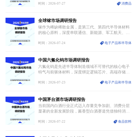
时间：2026-07-27
消费品
服不再局限于传统节日、古风活动等小众场景，逐步
融入旅游、日常穿搭、礼仪培训、婚庆等多元消费场
景，成为承载国风文化、拉动实体消费与文旅融合的
全球镓市场调研报告
重要载体。同时，行业标准落地、生产技术升级、原
创设计能力提升，进一步夯实产业发展根基，吸引传
镓作为稀缺稀散金属，是第三代、第四代半导体材料
统服饰品牌、文旅企业等跨界入局，市场活力持续释
的核心原料，深度串联通信、新能源、军工航天、光
放。
伏等十余项战略产业，是现代高端制造业的隐形基石
时间：2026-07-24
电子产品和半导体
与大国科技博弈的关键战略资源。镓并非传统大宗金
属，但其衍生化合物是半导体技术迭代的核心载体，
凭借独特的物理与电学性能，构建起“军民融合、全
中国六氟化钨市场调研报告
领域渗透”的战略体系，成为全球科技产业运转的刚
需资源。
六氟化钨是先进半导体制造领域不可替代的核心电子
特气与前驱体材料，深度绑定逻辑芯片、高端存储芯
片等高端赛道。六氟化钨（WF₆）是半导体化学气相
时间：2026-07-23
电子产品和半导体
沉积（CVD）、原子层沉积（ALD）工艺专用前驱体
材料，也是高端电子特气的核心品类，常温下呈液
态，具备输送精准、计量稳定的特点，适配半导体精
中国茅台酒市场调研报告
密制造流程。
当前国内白酒行业正式迈入存量竞争加剧、消费分层
显著的全新发展阶段，酱香型白酒赛道凭借独特消费
认知与持续扩容的市场需求，成为行业核心增长赛
时间：2026-07-22
食品饮料
道。贵州茅台凭借独一无二的核心产区壁垒、刚性产
能稀缺性、百年积淀的顶级品牌影响力，构筑起牢不
可破的行业龙头地位，市场核心竞争力持续领跑全行