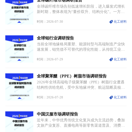
全球碳纤维市场调研报告
型为新能源核心战略矿产，全球产业形成“印尼掌控
资源与产能、中国主导消费与技术、工艺向低碳湿法
全球碳纤维市场告别低速增长阶段，进入爆发式增长
迭代、再生镍加速补位”的全新格局。
新时期，整体表现为“量价双升、结构分化”。一方面
市场整体需求量与市场价值同步走高，行业盈利空间
时间：2026-07-30
化工材料
持续扩张；另一方面产品、需求、应用场景呈现明显
分层，高端小丝束产品溢价能力突出，大丝束产品依
托性价比抢占工业主流市场，通用型产品支撑行业整
全球钼行业调研报告
体规模扩张，高附加值领域与规模化工业应用形成两
大独立增长体系。
当前全球地缘格局重塑、能源转型与高端制造产业快
速发展，钼凭借不可替代的理化性能，从传统工业金
属转变为各国重点管控的战略矿产，行业整体进入供
时间：2026-07-29
化工材料
需格局重构、价值体系重估的新阶段。钼是典型难熔
金属，核心物理化学性能构筑了其不可替代性，也是
其广泛应用于高端领域的基础，多重特性叠加，让钼
全球聚苯醚（PPE）树脂市场调研报告
贯穿传统工业、高端制造、军工、新能源等多个核心
产业，成为现代工业体系中不可或缺的基础材料。
2026年全球高端电子级聚苯醚（PPE）树脂行业遭遇
结构性供给危机，受中东地缘冲突、航运阻断及核心
生产设施损毁多重因素影响，全球最大产能基地全面
时间：2026-07-28
化工材料
停产，行业长期维持寡头垄断的供应链格局彻底瓦
解。本次危机直接造成全球七成高端PPE树脂断供，
产品价格半年内暴涨超400%，上下游产业链出现“有
中国汉服市场调研报告
价无市”的供给真空，并沿高频覆铜板、PCB电路板向
AI服务器、5G基站等高端电子终端持续传导，全产业
近年来，中华优秀传统文化复兴成为主流趋势，叠加
链生产、成本、交付均承受巨大压力。
文旅产业复苏、直播电商等新零售渠道普及、消费群
体审美迭代多重因素，汉服行业迎来发展黄金期。汉