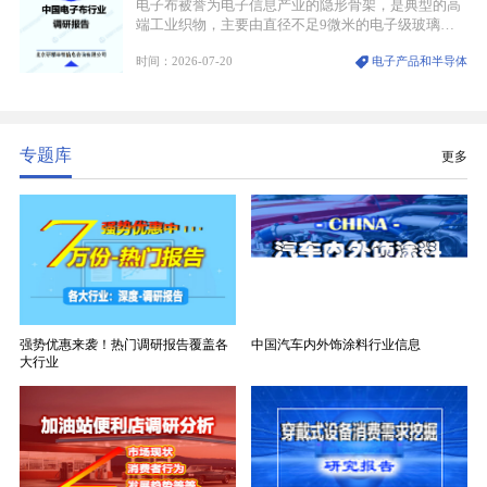
电子布被誉为电子信息产业的隐形骨架，是典型的高
端工业织物，主要由直径不足9微米的电子级玻璃纤
维纱经精密织造加工制成，也是印制电路板（PCB）
时间：2026-07-20
电子产品和半导体
生产制造过程中不可或缺的核心基材。电子布具备高
精度、低介电、高耐热、高绝缘、低膨胀等优异综合
性能，无法被普通玻纤织物替代，且产品技术层级划
分清晰，四大主流品类技术壁垒逐级递增。
专题库
更多
强势优惠来袭！热门调研报告覆盖各
中国汽车内外饰涂料行业信息
大行业