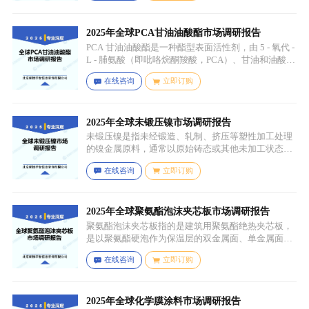
2025年全球PCA甘油油酸酯市场调研报告
PCA 甘油油酸酯是一种酯型表面活性剂，由 5 - 氧代 -
L - 脯氨酸（即吡咯烷酮羧酸，PCA）、甘油和油酸通
过化学反应生成，化学名称为 5 - 氧代 - L - 脯氨酸 2 -
在线咨询
立即订购
羟基 - 3-(油酰氧基) 丙酯，分子式为 C26H45NO6，分
子量为 467.64，主要通过天然油脂的改性和化学反应
来制备，以植物油（如橄榄油、棕榈油等）为原料，
先进行皂化反应得到脂肪酸盐，再经过酸化、酯化等
2025年全球未锻压镍市场调研报告
一系列反应，将甘油与油酸结合，并引入 PCA 基团，
未锻压镍是指未经锻造、轧制、挤压等塑性加工处理
从而得到 PCA 甘油油酸酯。
的镍金属原料，通常以原始铸态或其他未加工状态存
在，一般为块状、锭状、粒状或其他铸造成型的原始
在线咨询
立即订购
形态，表面可能保留铸造过程中形成的粗糙纹理或缺
陷（如气孔、缩孔等），未经过锻造、轧制、拉伸、
挤压等压力加工工艺，因此不具备均匀的晶粒结构和
力学性能，质地较脆且强度较低。
2025年全球聚氨酯泡沫夹芯板市场调研报告
聚氨酯泡沫夹芯板指的是建筑用聚氨酯绝热夹芯板，
是以聚氨酯硬泡作为保温层的双金属面、单金属面或
非金属面复合板材。
在线咨询
立即订购
2025年全球化学膜涂料市场调研报告