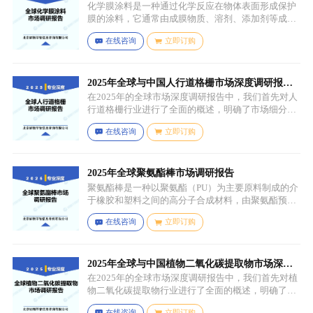
化学膜涂料是一种通过化学反应在物体表面形成保护
膜的涂料，它通常由成膜物质、溶剂、添加剂等成分
组成。成膜物质是涂料的主要成分，它在施工后通过
在线咨询
立即订购
化学反应（如聚合反应、交联反应等）形成连续的、
具有一定机械性能和保护性能的薄膜，溶剂用于溶解
成膜物质和调节涂料的粘度，以便于施工，添加剂则
可改善涂料的性能，如提高附着力、耐候性、耐腐蚀
2025年全球与中国人行道格栅市场深度调研报
性等。
告：行业趋势与投资前景分析
在2025年的全球市场深度调研报告中，我们首先对人
行道格栅行业进行了全面的概述，明确了市场细分与
应用场景。通过对细分产品的定义与特点进行深入分
在线咨询
立即订购
析，我们揭示了关键应用场景及其客群洞察。
2025年全球聚氨酯棒市场调研报告
聚氨酯棒是一种以聚氨酯（PU）为主要原料制成的介
于橡胶和塑料之间的高分子合成材料，由聚氨酯预聚
体、扩链剂、低分子量多元醇、助剂等组成，其中，
在线咨询
立即订购
预聚体是基础原料，决定了聚氨酯棒的基本性能，扩
链剂用于增加分子链长度，提高材料的强度和韧性，
低分子量多元醇则可调节材料的硬度和柔软度，助剂
如增塑剂、填充剂、着色剂、抗氧剂、光稳定剂、阻
2025年全球与中国植物二氧化碳提取物市场深度
燃剂等，可改善材料的加工性能、物理性能和化学性
调研报告：行业趋势与投资前景分析
在2025年的全球市场深度调研报告中，我们首先对植
能等。
物二氧化碳提取物行业进行了全面的概述，明确了市
场细分与应用场景。通过对细分产品的定义与特点进
在线咨询
立即订购