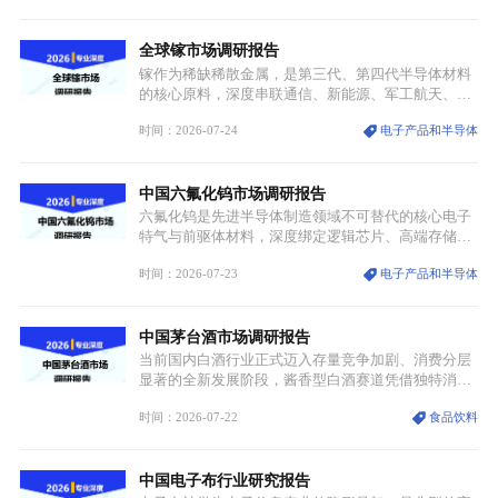
融入旅游、日常穿搭、礼仪培训、婚庆等多元消费场
景，成为承载国风文化、拉动实体消费与文旅融合的
全球镓市场调研报告
重要载体。同时，行业标准落地、生产技术升级、原
创设计能力提升，进一步夯实产业发展根基，吸引传
镓作为稀缺稀散金属，是第三代、第四代半导体材料
统服饰品牌、文旅企业等跨界入局，市场活力持续释
的核心原料，深度串联通信、新能源、军工航天、光
放。
伏等十余项战略产业，是现代高端制造业的隐形基石
时间：2026-07-24
电子产品和半导体
与大国科技博弈的关键战略资源。镓并非传统大宗金
属，但其衍生化合物是半导体技术迭代的核心载体，
凭借独特的物理与电学性能，构建起“军民融合、全
中国六氟化钨市场调研报告
领域渗透”的战略体系，成为全球科技产业运转的刚
需资源。
六氟化钨是先进半导体制造领域不可替代的核心电子
特气与前驱体材料，深度绑定逻辑芯片、高端存储芯
片等高端赛道。六氟化钨（WF₆）是半导体化学气相
时间：2026-07-23
电子产品和半导体
沉积（CVD）、原子层沉积（ALD）工艺专用前驱体
材料，也是高端电子特气的核心品类，常温下呈液
态，具备输送精准、计量稳定的特点，适配半导体精
中国茅台酒市场调研报告
密制造流程。
当前国内白酒行业正式迈入存量竞争加剧、消费分层
显著的全新发展阶段，酱香型白酒赛道凭借独特消费
认知与持续扩容的市场需求，成为行业核心增长赛
时间：2026-07-22
食品饮料
道。贵州茅台凭借独一无二的核心产区壁垒、刚性产
能稀缺性、百年积淀的顶级品牌影响力，构筑起牢不
可破的行业龙头地位，市场核心竞争力持续领跑全行
中国电子布行业研究报告
业。