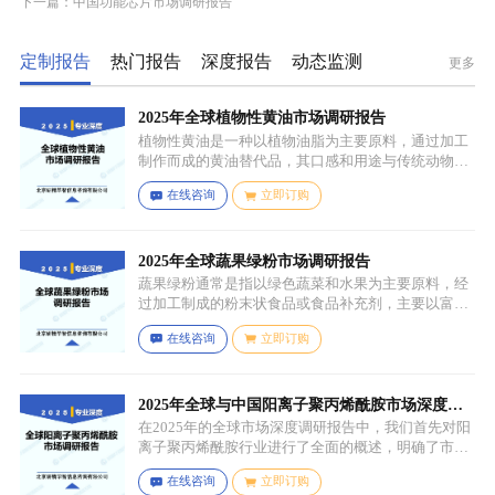
下一篇：中国功能芯片市场调研报告
定制报告
热门报告
深度报告
动态监测
更多
2025年全球植物性黄油市场调研报告
植物性黄油是一种以植物油脂为主要原料，通过加工
制作而成的黄油替代品，其口感和用途与传统动物黄
油较为相似，常见的有大豆油、菜籽油、椰子油、棕
在线咨询
立即订购
榈油等，这些植物油脂经过精炼、氢化或酯交换等工
艺处理，使其具备类似动物黄油的质地和熔点，通常
还会添加水、盐、乳化剂（如卵磷脂）、防腐剂、食
用香精、色素等，以改善口感、延长保质期和调整风
2025年全球蔬果绿粉市场调研报告
味。
蔬果绿粉通常是指以绿色蔬菜和水果为主要原料，经
过加工制成的粉末状食品或食品补充剂，主要以富含
叶绿素、膳食纤维、维生素、矿物质等营养成分的绿
在线咨询
立即订购
色蔬菜和水果为原料，常见的包括菠菜、羽衣甘蓝、
西兰花、生菜、小麦草、大麦草、螺旋藻、小球藻等
绿色蔬菜，青苹果、奇异果（绿心）、牛油果、青柠
等，有时也会搭配其他颜色的蔬果（如胡萝卜、甜菜
2025年全球与中国阳离子聚丙烯酰胺市场深度调
根等）以丰富营养等绿色水果。
研报告：行业趋势与投资前景分析
在2025年的全球市场深度调研报告中，我们首先对阳
离子聚丙烯酰胺行业进行了全面的概述，明确了市场
细分与应用场景。通过对细分产品的定义与特点进行
在线咨询
立即订购
深入分析，我们揭示了关键应用场景及其客群洞察。