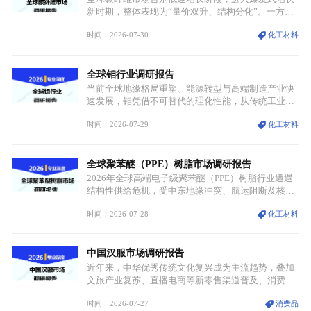
迭代、再生镍加速补位”的全新格局。
新时期，整体表现为“量价双升、结构分化”。一方面
市场整体需求量与市场价值同步走高，行业盈利空间
时间：2026-07-30
化工材料
持续扩张；另一方面产品、需求、应用场景呈现明显
分层，高端小丝束产品溢价能力突出，大丝束产品依
托性价比抢占工业主流市场，通用型产品支撑行业整
全球钼行业调研报告
体规模扩张，高附加值领域与规模化工业应用形成两
大独立增长体系。
当前全球地缘格局重塑、能源转型与高端制造产业快
速发展，钼凭借不可替代的理化性能，从传统工业金
属转变为各国重点管控的战略矿产，行业整体进入供
时间：2026-07-29
化工材料
需格局重构、价值体系重估的新阶段。钼是典型难熔
金属，核心物理化学性能构筑了其不可替代性，也是
其广泛应用于高端领域的基础，多重特性叠加，让钼
全球聚苯醚（PPE）树脂市场调研报告
贯穿传统工业、高端制造、军工、新能源等多个核心
产业，成为现代工业体系中不可或缺的基础材料。
2026年全球高端电子级聚苯醚（PPE）树脂行业遭遇
结构性供给危机，受中东地缘冲突、航运阻断及核心
生产设施损毁多重因素影响，全球最大产能基地全面
时间：2026-07-28
化工材料
停产，行业长期维持寡头垄断的供应链格局彻底瓦
解。本次危机直接造成全球七成高端PPE树脂断供，
产品价格半年内暴涨超400%，上下游产业链出现“有
中国汉服市场调研报告
价无市”的供给真空，并沿高频覆铜板、PCB电路板向
AI服务器、5G基站等高端电子终端持续传导，全产业
近年来，中华优秀传统文化复兴成为主流趋势，叠加
链生产、成本、交付均承受巨大压力。
文旅产业复苏、直播电商等新零售渠道普及、消费群
体审美迭代多重因素，汉服行业迎来发展黄金期。汉
时间：2026-07-27
消费品
服不再局限于传统节日、古风活动等小众场景，逐步