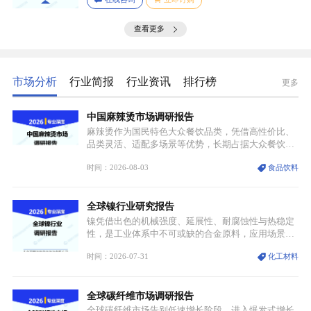
行深入分析，我们揭示了关键应用场景及其客群洞
察。
查看更多
市场分析
行业简报
行业资讯
排行榜
更多
中国麻辣烫市场调研报告
麻辣烫作为国民特色大众餐饮品类，凭借高性价比、
品类灵活、适配多场景等优势，长期占据大众餐饮重
要席位。近年来国内餐饮行业加速规范化、连锁化转
时间：2026-08-03
食品饮料
型，叠加消费需求升级、线上流量变革、新零售业态
兴起，传统麻辣烫行业告别野蛮生长阶段，进入精细
化竞争周期。麻辣烫行业依托刚需属性、灵活的品类
全球镍行业研究报告
特点，在消费、创业、政策、技术多重驱动下，依旧
具备强劲的发展活力。
镍凭借出色的机械强度、延展性、耐腐蚀性与热稳定
性，是工业体系中不可或缺的合金原料，应用场景横
跨传统制造业、高端装备、新能源三大领域，综合使
时间：2026-07-31
化工材料
用价值难以被替代。依托理化优势，镍被全球主要经
济体纳入关键矿产储备清单，成为维系工业体系与能
源转型安全的重要物资。当前镍已从传统工业金属转
全球碳纤维市场调研报告
型为新能源核心战略矿产，全球产业形成“印尼掌控
资源与产能、中国主导消费与技术、工艺向低碳湿法
全球碳纤维市场告别低速增长阶段，进入爆发式增长