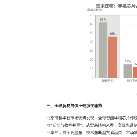
二、全球供需结构深度拆解
北京研精毕智将智能终端芯片供给
道发展特征差异显著。供给端方面，
通、苹果、三星等头部企业的高端旗
中高端制程产能全球分布均衡，国内
大陆晶圆厂产能释放提速，北京研精毕
成熟制程核心供给地位，全面支撑中
需求端方面，全球智能终端芯片需求
载+AIoT”多终端协同的全新需求体