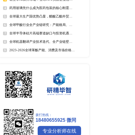
全球野薄荷油行业排行榜
心需求主体。区域需求维
全球及中国电器涂料市场Top
欧美市场聚焦高端车载、
全球及中国椰子酸市场Top5
2025年全球遮光胶带企业排名
全球藻酸盐行业排行榜
全球及中国有机无乳酸奶市场T
排名
市场分析
中国麻辣烫市场调研报告
全球镍行业研究报告
全球碳纤维市场调研报告
全球钼行业调研报告