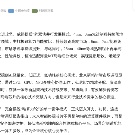
能终端芯片传统全球化分工格局持续松动，行业供应链发展逻辑
来看，高端先进制程芯片、核心IP专利、AI芯片架构技术长期由
易品类，市场准入门槛极高；中低端成熟制程IoT芯片、通用
体，贸易结构分层特征十分明显。
影响，全球供应链本土化、区域化发展趋势愈发凸显。北美、欧
建区域自主供应链体系；亚太地区依托完善的产业配套，形成“设
活跃度、配套协同性持续提升。同时，北京研精毕智市场调研预测
小幅影响高端终端芯片配套供给，行业企业的供应链柔性适配能