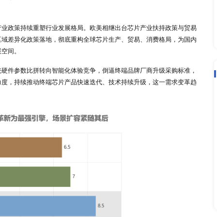
025年以来，全球智能终端芯片行业增长彻底摆脱单一设备出
供应链升级四维协同驱动的成熟发展体系，产业增长韧性、抗风
长逻辑。
、异构计算架构全面普及、先进制程工艺持续突破，成为行业核
AA工艺顺利量产落地、存算一体技术商用进程持续提速，有效
痛点，让千元级大众终端设备具备稳定的本地AI推理能力，大
量更新周期，传统手机、平板等设备增长乏力，AI眼镜、智能
，催生海量新增芯片需求。通过持续市场调研分析，北京研精毕
全球AIoT终端设备出货量同比增速超30%，持续拉动配套智能
业本土化布局，产业政策持续重塑行业发展格局。欧美相继出台
产化替代战略，区域差异化政策落地，彻底重构全球芯片生产、