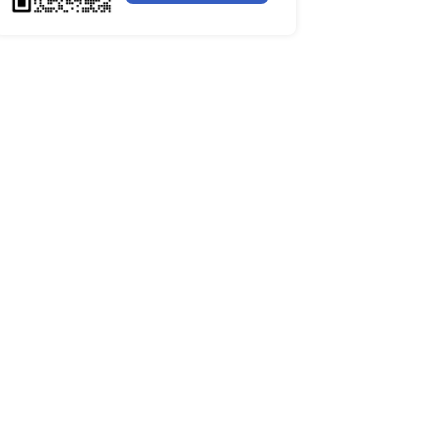
全球聚苯醚（PPE）树脂市场调
行业简报
行业资讯
从“效率最优”全面转
电网数字化转型背景下智能电
细分市场全景剖析
欧美、韩国、中国台湾企
全球有机硅供需格局、价格走
控制芯片贸易壁垒较低，
深度分析
谁主宰AI算力市场？全球NP
与赛道竞争真相
药用玻璃凭什么成为医药包装
料？
洲持续加码本土半导体产
全球最大生产国优势凸显，醋
口增量市场在哪？
计-制造-封装-终端应
全球甲酸行业全产业链研究：
，2026年全球智能手
格走势与竞争壁垒深度解析
全球半导体硅片高端赛道缺口
力、风险对冲能力，将成
读
全球机器翻译产业技术迭代、
与细分市场格局深度解析
2023-2026全球苯酚产能、