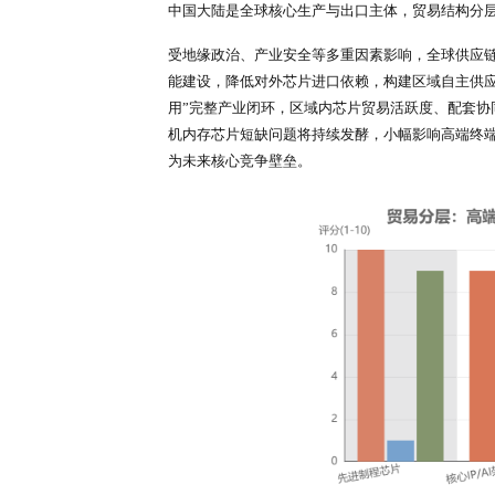
至46%，首次跌破50%；AIoT
度，亚太地区依托全球终端制造产业
高端便携终端芯片领域，单颗芯片