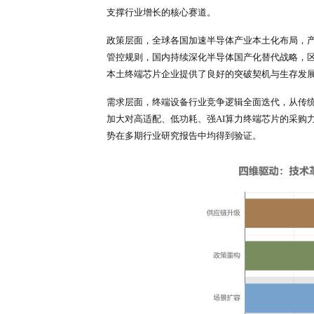
北京研精毕智
市场调研
数据显示，2
技术革新、场景扩容、政策重构、
次
研究报告
核心阐述的产业底层增
技术层面，端侧大模型轻量化落地
智
调研报告
数据表明，三星2纳米G
不足、功耗过高、延迟偏高”的行业
术应用边界与市场落地空间。
场景层面，全球消费电子市场进入存
智能座舱等新兴终端设备规模化落地
设备是行业最大增量来源，2025年
支撑行业增长的核心赛道。
政策层面，全球各国加速半导体产
管控规则，国内持续深化半导体国