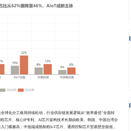
端明确划分为高端寡头垄断、中端充分竞争、低端国产化主导的
2nm-4nm先进制程芯片产能高度集中于台积电、三星两大头
舰芯片量产，该赛道产能稀缺、技术壁垒极高，呈现典型的寡头垄断
外厂商同台竞技，市场供给充足、竞争充分；28nm及以上成
智研究报告预测，2026年中国大陆12英寸晶圆月产能将增至
低端IoT、智能穿戴设备等终端芯片的规模化量产。
重心完成历史性转移，彻底打破智能手机单一主导的市场格局，形
系。北京研精毕智市场调研数据显示，2025年智能手机芯片需求占