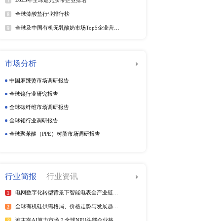
动态监测
周度动态监测
季度动态监测
企业动态监测
三级分层格局，各制程赛
部晶圆代工厂，仅服务于高
格局；6nm-14nm
熟制程产能持续扩容，中国
排行榜
热
321万片，牢牢占据全球
全球电信管行业排行榜
2025年全球短纤涤纶线企业排
成“手机+PC+穿戴+车
紫外光引发剂品牌排名
比已从2022年的62%降