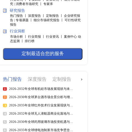
快捷导航
调研服务
行业研究 丨
专项调研 丨
企业
究 |
消费者市场研究 丨
专家
研究报告
据运算、指令调度、AI
热门报告 丨
深度报告 丨
定制
片、工业控制芯片、军工
告 |
专项课题 丨
细分市场研究
报告
，无需极致峰值算力，更
行业洞察
市场分析 丨
行业简报 丨
行业
态监测 丨
排行榜