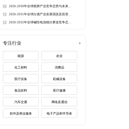
定制最适合您
货量拉动的传统模式，形成
险能力显著提升，也是本
热门报告
深度报告
心增长推力。北京研精毕
2026-2032年全球有机硅市
破解了传统终端芯片“算力
趋势调研报告
幅拓宽智能终端芯片的技
2026-2030年全球茅台酒市
路径研究报告
2026-2035年全球红外技术
资价值分析研究报告
2026-2032年全球无人潜航
机器人、全屋智能、高阶
业机遇报告
2026-2030年全球药用玻璃
智研究报告指出，AIoT
业价值研究报告
终端芯片规模化放量，成为
2026-2035年全球锂电池制
未来趋势调研报告
2026-2030年全球棋牌产业
展趋势报告
2026-2031年全球白酒产业
芯片产业扶持政策与贸易
景预测报告
2026-2032年全球碱性电池
贸易、消费格局，为国内