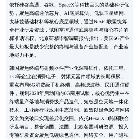
依托硅谷高通、谷歌、SpaceX等科技巨头的基础科研优
势，聚焦高端通信芯片、AI底层算法、低轨卫星组网、
太赫兹基础材料等核心底层领域，通过NextG联盟统筹
全行业研发资源，试图掌控通信底层架构与核心芯片的
标准话语权。北京研精毕智调研报告指出，美国6G产业
最大短板是缺少完整的终端与设备产业链配套，产业落
地能力不足。
韩国聚焦终端与射频器件产业化深耕细作。依托三星、
LG等企业在消费电子、射频元器件领域的长期积累，
重点布局6G消费级手机终端、高频滤波器、民用通信硬
件，规划2028年启动国内6G商用试验，核心优势集中在
终端量产落地与消费级产品迭代，短板是空天地一体化
技术、工业级行业应用生态薄弱。欧盟以绿色6G与网络
安全为突破口实现差异化突围。依托Hexa-X-II跨国联合
研发项目，整合德国、法国、北欧各国科研资源，投入
专项研发资金聚焦低碳绿色通信、网络安全、用户隐私