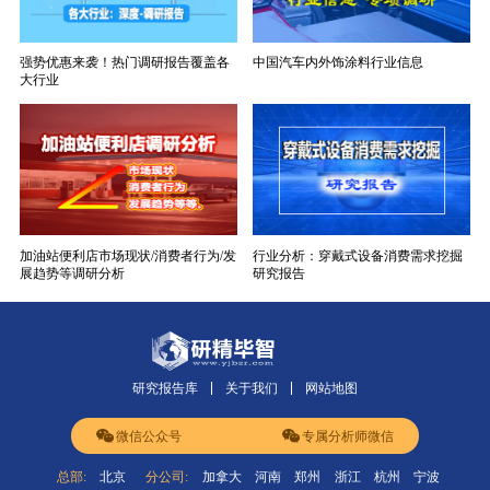
强势优惠来袭！热门调研报告覆盖各
中国汽车内外饰涂料行业信息
大行业
加油站便利店市场现状/消费者行为/发
行业分析：穿戴式设备消费需求挖掘
展趋势等调研分析
研究报告
研究报告库
关于我们
网站地图
微信公众号
专属分析师微信
总部:
北京
分公司:
加拿大
河南
郑州
浙江
杭州
宁波