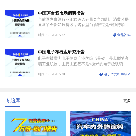
材料，也是高端电子特气的核心品类，常温下呈液
态，具备输送精准、计量稳定的特点，适配半导体精
中国茅台酒市场调研报告
密制造流程。
当前国内白酒行业正式迈入存量竞争加剧、消费分层
显著的全新发展阶段，酱香型白酒赛道凭借独特消费
认知与持续扩容的市场需求，成为行业核心增长赛
时间：2026-07-22
食品饮料
道。贵州茅台凭借独一无二的核心产区壁垒、刚性产
能稀缺性、百年积淀的顶级品牌影响力，构筑起牢不
可破的行业龙头地位，市场核心竞争力持续领跑全行
中国电子布行业研究报告
业。
电子布被誉为电子信息产业的隐形骨架，是典型的高
端工业织物，主要由直径不足9微米的电子级玻璃纤
维纱经精密织造加工制成，也是印制电路板（PCB）
时间：2026-07-20
电子产品和半导体
生产制造过程中不可或缺的核心基材。电子布具备高
精度、低介电、高耐热、高绝缘、低膨胀等优异综合
性能，无法被普通玻纤织物替代，且产品技术层级划
分清晰，四大主流品类技术壁垒逐级递增。
专题库
更多