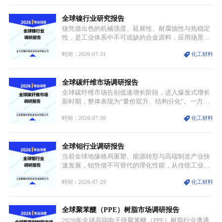
兴起，传统麻辣烫行业告别野蛮生长阶段，进入精细
化竞争周期。麻辣烫行业依托刚需属性、灵活的品类
全球镍行业研究报告
特点，在消费、创业、政策、技术多重驱动下，依旧
具备强劲的发展活力。
镍凭借出色的机械强度、延展性、耐腐蚀性与热稳定
性，是工业体系中不可或缺的合金原料，应用场景横
跨传统制造业、高端装备、新能源三大领域，综合使
时间：2026-07-31
化工材料
用价值难以被替代。依托理化优势，镍被全球主要经
济体纳入关键矿产储备清单，成为维系工业体系与能
源转型安全的重要物资。当前镍已从传统工业金属转
全球碳纤维市场调研报告
型为新能源核心战略矿产，全球产业形成“印尼掌控
资源与产能、中国主导消费与技术、工艺向低碳湿法
全球碳纤维市场告别低速增长阶段，进入爆发式增长
迭代、再生镍加速补位”的全新格局。
新时期，整体表现为“量价双升、结构分化”。一方面
市场整体需求量与市场价值同步走高，行业盈利空间
时间：2026-07-30
化工材料
持续扩张；另一方面产品、需求、应用场景呈现明显
分层，高端小丝束产品溢价能力突出，大丝束产品依
托性价比抢占工业主流市场，通用型产品支撑行业整
全球钼行业调研报告
体规模扩张，高附加值领域与规模化工业应用形成两
大独立增长体系。
当前全球地缘格局重塑、能源转型与高端制造产业快
速发展，钼凭借不可替代的理化性能，从传统工业金
属转变为各国重点管控的战略矿产，行业整体进入供
时间：2026-07-29
化工材料
需格局重构、价值体系重估的新阶段。钼是典型难熔
金属，核心物理化学性能构筑了其不可替代性，也是
其广泛应用于高端领域的基础，多重特性叠加，让钼
全球聚苯醚（PPE）树脂市场调研报告
贯穿传统工业、高端制造、军工、新能源等多个核心
产业，成为现代工业体系中不可或缺的基础材料。
2026年全球高端电子级聚苯醚（PPE）树脂行业遭遇