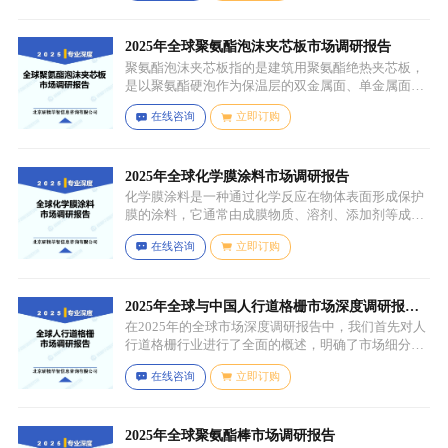
陷（如气孔、缩孔等），未经过锻造、轧制、拉伸、
挤压等压力加工工艺，因此不具备均匀的晶粒结构和
力学性能，质地较脆且强度较低。
2025年全球聚氨酯泡沫夹芯板市场调研报告
聚氨酯泡沫夹芯板指的是建筑用聚氨酯绝热夹芯板，
是以聚氨酯硬泡作为保温层的双金属面、单金属面或
非金属面复合板材。
在线咨询
立即订购
2025年全球化学膜涂料市场调研报告
化学膜涂料是一种通过化学反应在物体表面形成保护
膜的涂料，它通常由成膜物质、溶剂、添加剂等成分
组成。成膜物质是涂料的主要成分，它在施工后通过
在线咨询
立即订购
化学反应（如聚合反应、交联反应等）形成连续的、
具有一定机械性能和保护性能的薄膜，溶剂用于溶解
成膜物质和调节涂料的粘度，以便于施工，添加剂则
可改善涂料的性能，如提高附着力、耐候性、耐腐蚀
2025年全球与中国人行道格栅市场深度调研报
性等。
告：行业趋势与投资前景分析
在2025年的全球市场深度调研报告中，我们首先对人
行道格栅行业进行了全面的概述，明确了市场细分与
应用场景。通过对细分产品的定义与特点进行深入分
在线咨询
立即订购
析，我们揭示了关键应用场景及其客群洞察。
2025年全球聚氨酯棒市场调研报告