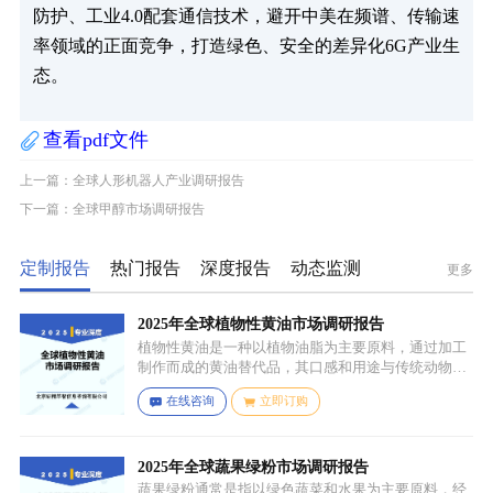
防护、工业4.0配套通信技术，避开中美在频谱、传输速
率领域的正面竞争，打造绿色、安全的差异化6G产业生
态。
查看pdf文件
上一篇：全球人形机器人产业调研报告
下一篇：全球甲醇市场调研报告
定制报告
热门报告
深度报告
动态监测
更多
2025年全球植物性黄油市场调研报告
植物性黄油是一种以植物油脂为主要原料，通过加工
制作而成的黄油替代品，其口感和用途与传统动物黄
油较为相似，常见的有大豆油、菜籽油、椰子油、棕
在线咨询
立即订购
榈油等，这些植物油脂经过精炼、氢化或酯交换等工
艺处理，使其具备类似动物黄油的质地和熔点，通常
还会添加水、盐、乳化剂（如卵磷脂）、防腐剂、食
用香精、色素等，以改善口感、延长保质期和调整风
2025年全球蔬果绿粉市场调研报告
味。
蔬果绿粉通常是指以绿色蔬菜和水果为主要原料，经