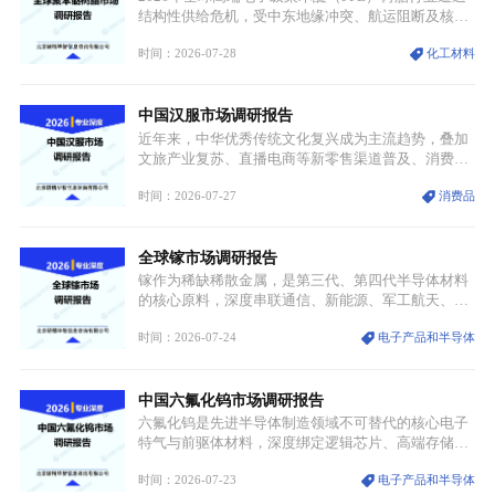
结构性供给危机，受中东地缘冲突、航运阻断及核心
生产设施损毁多重因素影响，全球最大产能基地全面
时间：2026-07-28
化工材料
停产，行业长期维持寡头垄断的供应链格局彻底瓦
解。本次危机直接造成全球七成高端PPE树脂断供，
产品价格半年内暴涨超400%，上下游产业链出现“有
中国汉服市场调研报告
价无市”的供给真空，并沿高频覆铜板、PCB电路板向
AI服务器、5G基站等高端电子终端持续传导，全产业
近年来，中华优秀传统文化复兴成为主流趋势，叠加
链生产、成本、交付均承受巨大压力。
文旅产业复苏、直播电商等新零售渠道普及、消费群
体审美迭代多重因素，汉服行业迎来发展黄金期。汉
时间：2026-07-27
消费品
服不再局限于传统节日、古风活动等小众场景，逐步
融入旅游、日常穿搭、礼仪培训、婚庆等多元消费场
景，成为承载国风文化、拉动实体消费与文旅融合的
全球镓市场调研报告
重要载体。同时，行业标准落地、生产技术升级、原
创设计能力提升，进一步夯实产业发展根基，吸引传
镓作为稀缺稀散金属，是第三代、第四代半导体材料
统服饰品牌、文旅企业等跨界入局，市场活力持续释
的核心原料，深度串联通信、新能源、军工航天、光
放。
伏等十余项战略产业，是现代高端制造业的隐形基石
时间：2026-07-24
电子产品和半导体
与大国科技博弈的关键战略资源。镓并非传统大宗金
属，但其衍生化合物是半导体技术迭代的核心载体，
凭借独特的物理与电学性能，构建起“军民融合、全
中国六氟化钨市场调研报告
领域渗透”的战略体系，成为全球科技产业运转的刚
需资源。
六氟化钨是先进半导体制造领域不可替代的核心电子
特气与前驱体材料，深度绑定逻辑芯片、高端存储芯
片等高端赛道。六氟化钨（WF₆）是半导体化学气相
时间：2026-07-23
电子产品和半导体
沉积（CVD）、原子层沉积（ALD）工艺专用前驱体