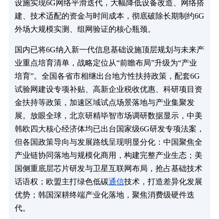
设施实现6G网络平滑迭代，大幅降低设备改造、网络搭
建、技术适配的资金与时间成本，彻底破除长期制约6G
外场大规模实测、组网验证的核心瓶颈。
国内已将6G纳入新一代信息基础设施顶层规划与未来产
业重点培育清单，战略定位从“前瞻布局”升级为“产业
培育”。全国各省市相继出台地方性扶持政策，配套6G
试验网建设专项补贴、高新企业税收优惠、科研项目资
金扶持等政策，加速区域试点场景落地与产业集聚发
展。放眼全球，北京研精毕智市场调研数据显示，中美
韩欧四大核心经济体均已出台国家级6G研发专项法案，
但各国政策导向与发展路线呈现明显分化：中国聚焦全
产业链协同落地与规模化商用，构建完整产业生态；美
国侧重底层芯片研发与卫星互联网布局，抢占基础技术
话语权；欧盟主打绿色低碳
通信
技术，打造差异化发展
优势；韩国深耕终端产业化落地，聚焦消费级硬件迭
代。