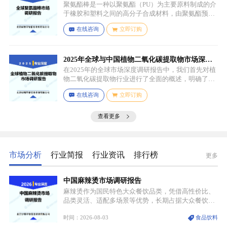
聚氨酯棒是一种以聚氨酯（PU）为主要原料制成的介
于橡胶和塑料之间的高分子合成材料，由聚氨酯预聚
体、扩链剂、低分子量多元醇、助剂等组成，其中，
在线咨询
立即订购
预聚体是基础原料，决定了聚氨酯棒的基本性能，扩
链剂用于增加分子链长度，提高材料的强度和韧性，
低分子量多元醇则可调节材料的硬度和柔软度，助剂
如增塑剂、填充剂、着色剂、抗氧剂、光稳定剂、阻
2025年全球与中国植物二氧化碳提取物市场深度
燃剂等，可改善材料的加工性能、物理性能和化学性
调研报告：行业趋势与投资前景分析
在2025年的全球市场深度调研报告中，我们首先对植
能等。
物二氧化碳提取物行业进行了全面的概述，明确了市
场细分与应用场景。通过对细分产品的定义与特点进
在线咨询
立即订购
行深入分析，我们揭示了关键应用场景及其客群洞
察。
查看更多
市场分析
行业简报
行业资讯
排行榜
更多
中国麻辣烫市场调研报告
麻辣烫作为国民特色大众餐饮品类，凭借高性价比、
品类灵活、适配多场景等优势，长期占据大众餐饮重
要席位。近年来国内餐饮行业加速规范化、连锁化转
时间：2026-08-03
食品饮料
型，叠加消费需求升级、线上流量变革、新零售业态