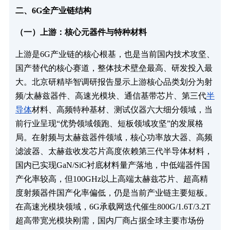
二、6G全产业链结构
（一）上游：核心元器件与特种材料
上游是6G产业链的核心根基，也是当前国内技术攻坚、
国产替代的核心赛道，整体技术壁垒最高、研发投入最
大。北京研精毕智调研报告显示上游核心品类划分为射
频/太赫兹器件、高速光模块、通信基带芯片、第三代
半
导体
材料、高频特种基材、测试仪器六大细分领域，当
前行业呈现“优势领域领跑、短板领域攻坚”的发展格
局。在射频与太赫兹器件领域，核心功率放大器、高频
滤波器、太赫兹收发芯片高度依赖第三代半导体材料，
国内已实现GaN/SiC衬底材料量产落地，中低端器件国
产化率较高，但100GHz以上高端太赫兹芯片、超高精
度射频器件国产化率偏低，仍是当前产业链主要短板。
在高速光模块领域，6G承载网迭代催生800G/1.6T/3.2T
超高带宽光模块刚需，国内厂商占据全球主要市场份