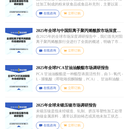
过加工制成的粉末状食品或食品补充剂，主要以富含
叶绿素、膳食纤维、维生素、矿物质等营养成分的绿
在线咨询
立即订购
色蔬菜和水果为原料，常见的包括菠菜、羽衣甘蓝、
西兰花、生菜、小麦草、大麦草、螺旋藻、小球藻等
绿色蔬菜，青苹果、奇异果（绿心）、牛油果、青柠
等，有时也会搭配其他颜色的蔬果（如胡萝卜、甜菜
2025年全球与中国阳离子聚丙烯酰胺市场深度调
根等）以丰富营养等绿色水果。
研报告：行业趋势与投资前景分析
在2025年的全球市场深度调研报告中，我们首先对阳
离子聚丙烯酰胺行业进行了全面的概述，明确了市场
细分与应用场景。通过对细分产品的定义与特点进行
在线咨询
立即订购
深入分析，我们揭示了关键应用场景及其客群洞察。
2025年全球PCA甘油油酸酯市场调研报告
PCA 甘油油酸酯是一种酯型表面活性剂，由 5 - 氧代 -
L - 脯氨酸（即吡咯烷酮羧酸，PCA）、甘油和油酸通
过化学反应生成，化学名称为 5 - 氧代 - L - 脯氨酸 2 -
在线咨询
立即订购
羟基 - 3-(油酰氧基) 丙酯，分子式为 C26H45NO6，分
子量为 467.64，主要通过天然油脂的改性和化学反应
来制备，以植物油（如橄榄油、棕榈油等）为原料，
先进行皂化反应得到脂肪酸盐，再经过酸化、酯化等
2025年全球未锻压镍市场调研报告
一系列反应，将甘油与油酸结合，并引入 PCA 基团，
未锻压镍是指未经锻造、轧制、挤压等塑性加工处理
从而得到 PCA 甘油油酸酯。
的镍金属原料，通常以原始铸态或其他未加工状态存
在，一般为块状、锭状、粒状或其他铸造成型的原始
在线咨询
立即订购
形态，表面可能保留铸造过程中形成的粗糙纹理或缺