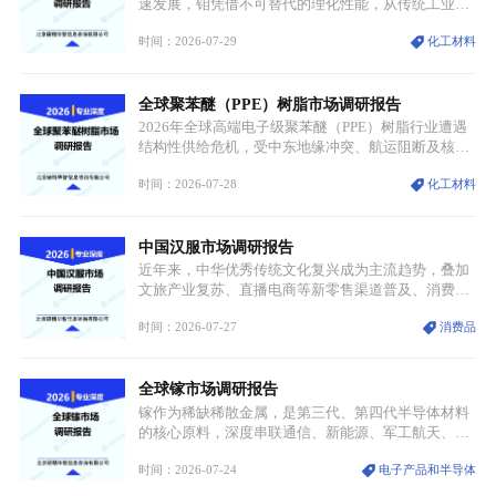
速发展，钼凭借不可替代的理化性能，从传统工业金
属转变为各国重点管控的战略矿产，行业整体进入供
时间：2026-07-29
化工材料
需格局重构、价值体系重估的新阶段。钼是典型难熔
金属，核心物理化学性能构筑了其不可替代性，也是
其广泛应用于高端领域的基础，多重特性叠加，让钼
全球聚苯醚（PPE）树脂市场调研报告
贯穿传统工业、高端制造、军工、新能源等多个核心
产业，成为现代工业体系中不可或缺的基础材料。
2026年全球高端电子级聚苯醚（PPE）树脂行业遭遇
结构性供给危机，受中东地缘冲突、航运阻断及核心
生产设施损毁多重因素影响，全球最大产能基地全面
时间：2026-07-28
化工材料
停产，行业长期维持寡头垄断的供应链格局彻底瓦
解。本次危机直接造成全球七成高端PPE树脂断供，
产品价格半年内暴涨超400%，上下游产业链出现“有
中国汉服市场调研报告
价无市”的供给真空，并沿高频覆铜板、PCB电路板向
AI服务器、5G基站等高端电子终端持续传导，全产业
近年来，中华优秀传统文化复兴成为主流趋势，叠加
链生产、成本、交付均承受巨大压力。
文旅产业复苏、直播电商等新零售渠道普及、消费群
体审美迭代多重因素，汉服行业迎来发展黄金期。汉
时间：2026-07-27
消费品
服不再局限于传统节日、古风活动等小众场景，逐步
融入旅游、日常穿搭、礼仪培训、婚庆等多元消费场
景，成为承载国风文化、拉动实体消费与文旅融合的
全球镓市场调研报告
重要载体。同时，行业标准落地、生产技术升级、原
创设计能力提升，进一步夯实产业发展根基，吸引传
镓作为稀缺稀散金属，是第三代、第四代半导体材料
统服饰品牌、文旅企业等跨界入局，市场活力持续释
的核心原料，深度串联通信、新能源、军工航天、光
放。
伏等十余项战略产业，是现代高端制造业的隐形基石
时间：2026-07-24
电子产品和半导体
与大国科技博弈的关键战略资源。镓并非传统大宗金
属，但其衍生化合物是半导体技术迭代的核心载体，