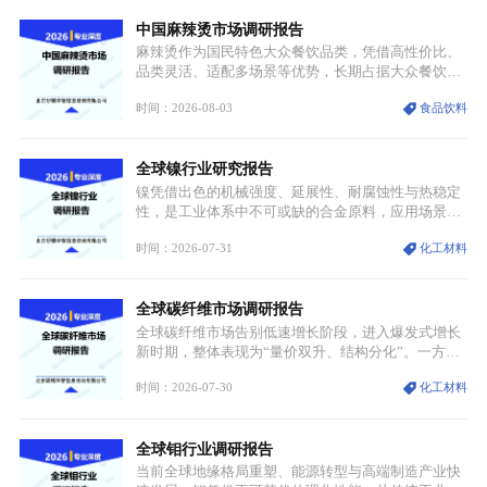
中国麻辣烫市场调研报告
麻辣烫作为国民特色大众餐饮品类，凭借高性价比、
品类灵活、适配多场景等优势，长期占据大众餐饮重
要席位。近年来国内餐饮行业加速规范化、连锁化转
时间：2026-08-03
食品饮料
型，叠加消费需求升级、线上流量变革、新零售业态
兴起，传统麻辣烫行业告别野蛮生长阶段，进入精细
化竞争周期。麻辣烫行业依托刚需属性、灵活的品类
全球镍行业研究报告
特点，在消费、创业、政策、技术多重驱动下，依旧
具备强劲的发展活力。
镍凭借出色的机械强度、延展性、耐腐蚀性与热稳定
性，是工业体系中不可或缺的合金原料，应用场景横
跨传统制造业、高端装备、新能源三大领域，综合使
时间：2026-07-31
化工材料
用价值难以被替代。依托理化优势，镍被全球主要经
济体纳入关键矿产储备清单，成为维系工业体系与能
源转型安全的重要物资。当前镍已从传统工业金属转
全球碳纤维市场调研报告
型为新能源核心战略矿产，全球产业形成“印尼掌控
资源与产能、中国主导消费与技术、工艺向低碳湿法
全球碳纤维市场告别低速增长阶段，进入爆发式增长
迭代、再生镍加速补位”的全新格局。
新时期，整体表现为“量价双升、结构分化”。一方面
市场整体需求量与市场价值同步走高，行业盈利空间
时间：2026-07-30
化工材料
持续扩张；另一方面产品、需求、应用场景呈现明显
分层，高端小丝束产品溢价能力突出，大丝束产品依
托性价比抢占工业主流市场，通用型产品支撑行业整
全球钼行业调研报告
体规模扩张，高附加值领域与规模化工业应用形成两
大独立增长体系。
当前全球地缘格局重塑、能源转型与高端制造产业快