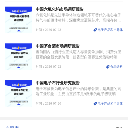
凭借独特的物理与电学性能，构建起“军民融合、全
中国六氟化钨市场调研报告
领域渗透”的战略体系，成为全球科技产业运转的刚
需资源。
六氟化钨是先进半导体制造领域不可替代的核心电子
特气与前驱体材料，深度绑定逻辑芯片、高端存储芯
片等高端赛道。六氟化钨（WF₆）是半导体化学气相
时间：2026-07-23
电子产品和半导体
沉积（CVD）、原子层沉积（ALD）工艺专用前驱体
材料，也是高端电子特气的核心品类，常温下呈液
态，具备输送精准、计量稳定的特点，适配半导体精
中国茅台酒市场调研报告
密制造流程。
当前国内白酒行业正式迈入存量竞争加剧、消费分层
显著的全新发展阶段，酱香型白酒赛道凭借独特消费
认知与持续扩容的市场需求，成为行业核心增长赛
时间：2026-07-22
食品饮料
道。贵州茅台凭借独一无二的核心产区壁垒、刚性产
能稀缺性、百年积淀的顶级品牌影响力，构筑起牢不
可破的行业龙头地位，市场核心竞争力持续领跑全行
中国电子布行业研究报告
业。
电子布被誉为电子信息产业的隐形骨架，是典型的高
端工业织物，主要由直径不足9微米的电子级玻璃纤
维纱经精密织造加工制成，也是印制电路板（PCB）
时间：2026-07-20
电子产品和半导体
生产制造过程中不可或缺的核心基材。电子布具备高
精度、低介电、高耐热、高绝缘、低膨胀等优异综合
性能，无法被普通玻纤织物替代，且产品技术层级划
分清晰，四大主流品类技术壁垒逐级递增。