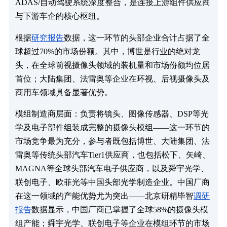
ADAS/自动驾驶系统深度整合，是连接上游组件供应商
与下游车企的核心枢纽。
根据
研究报告
数据，这一环节的头部企业合计占据了全
球超过70%的市场份额。其中，博世是行业的绝对龙
头，在全球前视摄像头领域的装机量和市场份额均位居
首位；大陆集团、法雷奥等企业在环视、后视摄像头及
商用车领域具备显著优势​。
模组制造商层面：负责将镜头、图像传感器、DSP等光
学及电子部件组装成完整的摄像头模组——这一环节的
市场竞争最为充分，参与者既包括博世、大陆集团、法
雷奥等传统头部汽车Tier1供应商，也包括松下、矢崎、
MAGNA等全球头部汽车电子供应商，以及舜宇光学、
联创电子、欧菲光等中国头部光学制造企业。中国厂商
在这一领域的产能优势尤为突出——北京研精毕智
调研
报告
数据显示，中国厂商已掌握了全球58%的摄像头模
组产能；舜宇光学、联创电子等企业在模组环节的市场