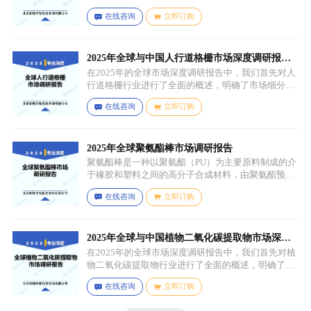
组成。成膜物质是涂料的主要成分，它在施工后通过
在线咨询
立即订购
化学反应（如聚合反应、交联反应等）形成连续的、
具有一定机械性能和保护性能的薄膜，溶剂用于溶解
成膜物质和调节涂料的粘度，以便于施工，添加剂则
可改善涂料的性能，如提高附着力、耐候性、耐腐蚀
2025年全球与中国人行道格栅市场深度调研报
性等。
告：行业趋势与投资前景分析
在2025年的全球市场深度调研报告中，我们首先对人
行道格栅行业进行了全面的概述，明确了市场细分与
应用场景。通过对细分产品的定义与特点进行深入分
在线咨询
立即订购
析，我们揭示了关键应用场景及其客群洞察。
2025年全球聚氨酯棒市场调研报告
聚氨酯棒是一种以聚氨酯（PU）为主要原料制成的介
于橡胶和塑料之间的高分子合成材料，由聚氨酯预聚
体、扩链剂、低分子量多元醇、助剂等组成，其中，
在线咨询
立即订购
预聚体是基础原料，决定了聚氨酯棒的基本性能，扩
链剂用于增加分子链长度，提高材料的强度和韧性，
低分子量多元醇则可调节材料的硬度和柔软度，助剂
如增塑剂、填充剂、着色剂、抗氧剂、光稳定剂、阻
2025年全球与中国植物二氧化碳提取物市场深度
燃剂等，可改善材料的加工性能、物理性能和化学性
调研报告：行业趋势与投资前景分析
在2025年的全球市场深度调研报告中，我们首先对植
能等。
物二氧化碳提取物行业进行了全面的概述，明确了市
场细分与应用场景。通过对细分产品的定义与特点进
在线咨询
立即订购
行深入分析，我们揭示了关键应用场景及其客群洞
察。