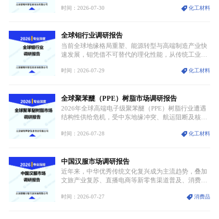
市场整体需求量与市场价值同步走高，行业盈利空间
时间：2026-07-30
化工材料
持续扩张；另一方面产品、需求、应用场景呈现明显
分层，高端小丝束产品溢价能力突出，大丝束产品依
托性价比抢占工业主流市场，通用型产品支撑行业整
全球钼行业调研报告
体规模扩张，高附加值领域与规模化工业应用形成两
大独立增长体系。
当前全球地缘格局重塑、能源转型与高端制造产业快
速发展，钼凭借不可替代的理化性能，从传统工业金
属转变为各国重点管控的战略矿产，行业整体进入供
时间：2026-07-29
化工材料
需格局重构、价值体系重估的新阶段。钼是典型难熔
金属，核心物理化学性能构筑了其不可替代性，也是
其广泛应用于高端领域的基础，多重特性叠加，让钼
全球聚苯醚（PPE）树脂市场调研报告
贯穿传统工业、高端制造、军工、新能源等多个核心
产业，成为现代工业体系中不可或缺的基础材料。
2026年全球高端电子级聚苯醚（PPE）树脂行业遭遇
结构性供给危机，受中东地缘冲突、航运阻断及核心
生产设施损毁多重因素影响，全球最大产能基地全面
时间：2026-07-28
化工材料
停产，行业长期维持寡头垄断的供应链格局彻底瓦
解。本次危机直接造成全球七成高端PPE树脂断供，
产品价格半年内暴涨超400%，上下游产业链出现“有
中国汉服市场调研报告
价无市”的供给真空，并沿高频覆铜板、PCB电路板向
AI服务器、5G基站等高端电子终端持续传导，全产业
近年来，中华优秀传统文化复兴成为主流趋势，叠加
链生产、成本、交付均承受巨大压力。
文旅产业复苏、直播电商等新零售渠道普及、消费群
体审美迭代多重因素，汉服行业迎来发展黄金期。汉
时间：2026-07-27
消费品
服不再局限于传统节日、古风活动等小众场景，逐步
融入旅游、日常穿搭、礼仪培训、婚庆等多元消费场
景，成为承载国风文化、拉动实体消费与文旅融合的