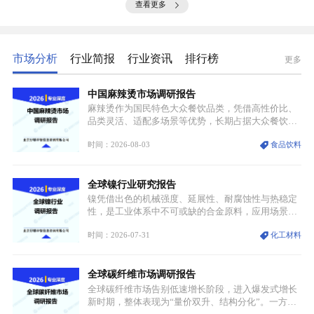
查看更多
市场分析
行业简报
行业资讯
排行榜
更多
中国麻辣烫市场调研报告
麻辣烫作为国民特色大众餐饮品类，凭借高性价比、
品类灵活、适配多场景等优势，长期占据大众餐饮重
要席位。近年来国内餐饮行业加速规范化、连锁化转
时间：2026-08-03
食品饮料
型，叠加消费需求升级、线上流量变革、新零售业态
兴起，传统麻辣烫行业告别野蛮生长阶段，进入精细
化竞争周期。麻辣烫行业依托刚需属性、灵活的品类
全球镍行业研究报告
特点，在消费、创业、政策、技术多重驱动下，依旧
具备强劲的发展活力。
镍凭借出色的机械强度、延展性、耐腐蚀性与热稳定
性，是工业体系中不可或缺的合金原料，应用场景横
跨传统制造业、高端装备、新能源三大领域，综合使
时间：2026-07-31
化工材料
用价值难以被替代。依托理化优势，镍被全球主要经
济体纳入关键矿产储备清单，成为维系工业体系与能
源转型安全的重要物资。当前镍已从传统工业金属转
全球碳纤维市场调研报告
型为新能源核心战略矿产，全球产业形成“印尼掌控
资源与产能、中国主导消费与技术、工艺向低碳湿法
全球碳纤维市场告别低速增长阶段，进入爆发式增长
迭代、再生镍加速补位”的全新格局。
新时期，整体表现为“量价双升、结构分化”。一方面