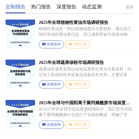
定制报告
热门报告
深度报告
动态监测
更多
2025年全球植物性黄油市场调研报告
植物性黄油是一种以植物油脂为主要原料，通过加工
制作而成的黄油替代品，其口感和用途与传统动物黄
油较为相似，常见的有大豆油、菜籽油、椰子油、棕
在线咨询
立即订购
榈油等，这些植物油脂经过精炼、氢化或酯交换等工
艺处理，使其具备类似动物黄油的质地和熔点，通常
还会添加水、盐、乳化剂（如卵磷脂）、防腐剂、食
用香精、色素等，以改善口感、延长保质期和调整风
2025年全球蔬果绿粉市场调研报告
味。
蔬果绿粉通常是指以绿色蔬菜和水果为主要原料，经
过加工制成的粉末状食品或食品补充剂，主要以富含
叶绿素、膳食纤维、维生素、矿物质等营养成分的绿
在线咨询
立即订购
色蔬菜和水果为原料，常见的包括菠菜、羽衣甘蓝、
西兰花、生菜、小麦草、大麦草、螺旋藻、小球藻等
绿色蔬菜，青苹果、奇异果（绿心）、牛油果、青柠
等，有时也会搭配其他颜色的蔬果（如胡萝卜、甜菜
2025年全球与中国阳离子聚丙烯酰胺市场深度调
根等）以丰富营养等绿色水果。
研报告：行业趋势与投资前景分析
在2025年的全球市场深度调研报告中，我们首先对阳
离子聚丙烯酰胺行业进行了全面的概述，明确了市场
细分与应用场景。通过对细分产品的定义与特点进行
在线咨询
立即订购
深入分析，我们揭示了关键应用场景及其客群洞察。