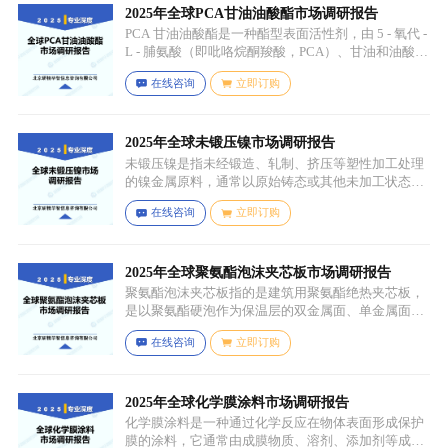
2025年全球PCA甘油油酸酯市场调研报告
PCA 甘油油酸酯是一种酯型表面活性剂，由 5 - 氧代 -
L - 脯氨酸（即吡咯烷酮羧酸，PCA）、甘油和油酸通
过化学反应生成，化学名称为 5 - 氧代 - L - 脯氨酸 2 -
在线咨询
立即订购
羟基 - 3-(油酰氧基) 丙酯，分子式为 C26H45NO6，分
子量为 467.64，主要通过天然油脂的改性和化学反应
来制备，以植物油（如橄榄油、棕榈油等）为原料，
先进行皂化反应得到脂肪酸盐，再经过酸化、酯化等
2025年全球未锻压镍市场调研报告
一系列反应，将甘油与油酸结合，并引入 PCA 基团，
未锻压镍是指未经锻造、轧制、挤压等塑性加工处理
从而得到 PCA 甘油油酸酯。
的镍金属原料，通常以原始铸态或其他未加工状态存
在，一般为块状、锭状、粒状或其他铸造成型的原始
在线咨询
立即订购
形态，表面可能保留铸造过程中形成的粗糙纹理或缺
陷（如气孔、缩孔等），未经过锻造、轧制、拉伸、
挤压等压力加工工艺，因此不具备均匀的晶粒结构和
力学性能，质地较脆且强度较低。
2025年全球聚氨酯泡沫夹芯板市场调研报告
聚氨酯泡沫夹芯板指的是建筑用聚氨酯绝热夹芯板，
是以聚氨酯硬泡作为保温层的双金属面、单金属面或
非金属面复合板材。
在线咨询
立即订购
2025年全球化学膜涂料市场调研报告
化学膜涂料是一种通过化学反应在物体表面形成保护
膜的涂料，它通常由成膜物质、溶剂、添加剂等成分