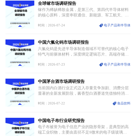
全球镓市场调研报告
重要载体。同时，行业标准落地、生产技术升级、原
创设计能力提升，进一步夯实产业发展根基，吸引传
镓作为稀缺稀散金属，是第三代、第四代半导体材料
统服饰品牌、文旅企业等跨界入局，市场活力持续释
的核心原料，深度串联通信、新能源、军工航天、光
放。
伏等十余项战略产业，是现代高端制造业的隐形基石
时间：2026-07-24
电子产品和半导体
与大国科技博弈的关键战略资源。镓并非传统大宗金
属，但其衍生化合物是半导体技术迭代的核心载体，
凭借独特的物理与电学性能，构建起“军民融合、全
中国六氟化钨市场调研报告
领域渗透”的战略体系，成为全球科技产业运转的刚
需资源。
六氟化钨是先进半导体制造领域不可替代的核心电子
特气与前驱体材料，深度绑定逻辑芯片、高端存储芯
片等高端赛道。六氟化钨（WF₆）是半导体化学气相
时间：2026-07-23
电子产品和半导体
沉积（CVD）、原子层沉积（ALD）工艺专用前驱体
材料，也是高端电子特气的核心品类，常温下呈液
态，具备输送精准、计量稳定的特点，适配半导体精
中国茅台酒市场调研报告
密制造流程。
当前国内白酒行业正式迈入存量竞争加剧、消费分层
显著的全新发展阶段，酱香型白酒赛道凭借独特消费
认知与持续扩容的市场需求，成为行业核心增长赛
时间：2026-07-22
食品饮料
道。贵州茅台凭借独一无二的核心产区壁垒、刚性产
能稀缺性、百年积淀的顶级品牌影响力，构筑起牢不
可破的行业龙头地位，市场核心竞争力持续领跑全行
中国电子布行业研究报告
业。
电子布被誉为电子信息产业的隐形骨架，是典型的高
端工业织物，主要由直径不足9微米的电子级玻璃纤