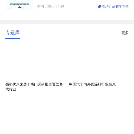
维纱经精密织造加工制成，也是印制电路板（PCB）
时间：2026-07-20
电子产品和半导体
生产制造过程中不可或缺的核心基材。电子布具备高
精度、低介电、高耐热、高绝缘、低膨胀等优异综合
性能，无法被普通玻纤织物替代，且产品技术层级划
分清晰，四大主流品类技术壁垒逐级递增。
专题库
更多
强势优惠来袭！热门调研报告覆盖各
中国汽车内外饰涂料行业信息
大行业