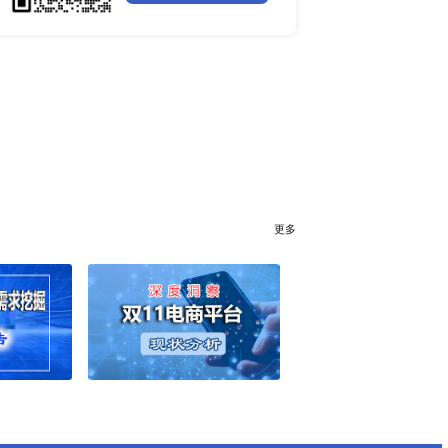
全球聚苯醚（PPE）树脂市场调
下一篇：北京研精毕智行业研究之中国汽车零部件行业，2021年主营业务收入达到约40667.65亿元
行业简报
行业资讯
电网数字化转型背景下智能电
细分市场全景剖析
全球有机硅供需格局、价格走
深度分析
谁主宰AI算力市场？全球NP
行榜
与赛道竞争真相
更多
药用玻璃凭什么成为医药包装
料？
全球最大生产国优势凸显，醋
025年6月）
口增量市场在哪？
全球甲酸行业全产业链研究：
25年6月）
格走势与竞争壁垒深度解析
全球半导体硅片高端赛道缺口
025年第二季度）
读
全球机器翻译产业技术迭代、
年）
与细分市场格局深度解析
2023-2026全球苯酚产能、
025年6月）