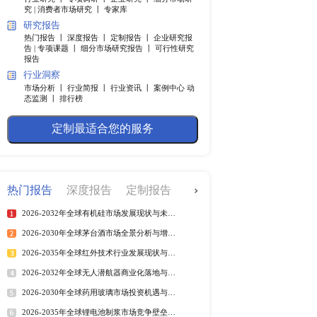
快捷导航
调研服务
行业研究 丨
专项调研 丨
企业
究 |
消费者市场研究 丨
专家
研究报告
括冲压件产品、注塑组件
热门报告 丨
深度报告 丨
定制
汽车产业中发挥着越来越
告 |
专项课题 丨
细分市场研究
报告
行业洞察
市场分析 丨
行业简报 丨
行业
态监测 丨
排行榜