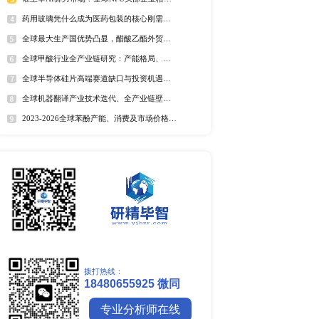
全球野薄荷油行业排行榜
全球及中国电器涂料市场Top
新分工和全球资源的重新
全球及中国椰子酸市场Top5
成本。
2025年全球遮光胶带企业排名
全球藻酸盐行业排行榜
。
全球及中国有机无乳酸奶市场T
排名
式翻版、复制和发布。
市场分析
内领先的行业研究及企业研
中国麻辣烫市场调研报告
括市场空间、竞争格局、
全球镍行业研究报告
，帮助企业做出更有价值
全球碳纤维市场调研报告
全球钼行业调研报告