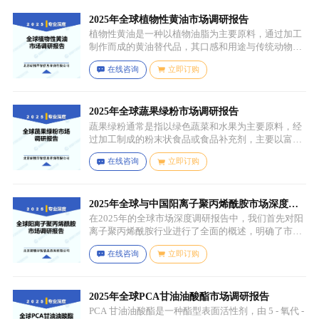
2025年全球植物性黄油市场调研报告
植物性黄油是一种以植物油脂为主要原料，通过加工
制作而成的黄油替代品，其口感和用途与传统动物黄
油较为相似，常见的有大豆油、菜籽油、椰子油、棕
在线咨询
立即订购
榈油等，这些植物油脂经过精炼、氢化或酯交换等工
艺处理，使其具备类似动物黄油的质地和熔点，通常
还会添加水、盐、乳化剂（如卵磷脂）、防腐剂、食
用香精、色素等，以改善口感、延长保质期和调整风
2025年全球蔬果绿粉市场调研报告
味。
蔬果绿粉通常是指以绿色蔬菜和水果为主要原料，经
过加工制成的粉末状食品或食品补充剂，主要以富含
叶绿素、膳食纤维、维生素、矿物质等营养成分的绿
在线咨询
立即订购
色蔬菜和水果为原料，常见的包括菠菜、羽衣甘蓝、
西兰花、生菜、小麦草、大麦草、螺旋藻、小球藻等
绿色蔬菜，青苹果、奇异果（绿心）、牛油果、青柠
等，有时也会搭配其他颜色的蔬果（如胡萝卜、甜菜
2025年全球与中国阳离子聚丙烯酰胺市场深度调
根等）以丰富营养等绿色水果。
研报告：行业趋势与投资前景分析
在2025年的全球市场深度调研报告中，我们首先对阳
离子聚丙烯酰胺行业进行了全面的概述，明确了市场
细分与应用场景。通过对细分产品的定义与特点进行
在线咨询
立即订购
深入分析，我们揭示了关键应用场景及其客群洞察。
2025年全球PCA甘油油酸酯市场调研报告
PCA 甘油油酸酯是一种酯型表面活性剂，由 5 - 氧代 -