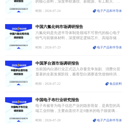
统服饰品牌、文旅企业等跨界入局，市场活力持续释
的核心原料，深度串联通信、新能源、军工航天、光
放。
伏等十余项战略产业，是现代高端制造业的隐形基石
时间：2026-07-24
电子产品和半导体
与大国科技博弈的关键战略资源。镓并非传统大宗金
属，但其衍生化合物是半导体技术迭代的核心载体，
凭借独特的物理与电学性能，构建起“军民融合、全
中国六氟化钨市场调研报告
领域渗透”的战略体系，成为全球科技产业运转的刚
需资源。
六氟化钨是先进半导体制造领域不可替代的核心电子
特气与前驱体材料，深度绑定逻辑芯片、高端存储芯
片等高端赛道。六氟化钨（WF₆）是半导体化学气相
时间：2026-07-23
电子产品和半导体
沉积（CVD）、原子层沉积（ALD）工艺专用前驱体
材料，也是高端电子特气的核心品类，常温下呈液
态，具备输送精准、计量稳定的特点，适配半导体精
中国茅台酒市场调研报告
密制造流程。
当前国内白酒行业正式迈入存量竞争加剧、消费分层
显著的全新发展阶段，酱香型白酒赛道凭借独特消费
认知与持续扩容的市场需求，成为行业核心增长赛
时间：2026-07-22
食品饮料
道。贵州茅台凭借独一无二的核心产区壁垒、刚性产
能稀缺性、百年积淀的顶级品牌影响力，构筑起牢不
可破的行业龙头地位，市场核心竞争力持续领跑全行
中国电子布行业研究报告
业。
电子布被誉为电子信息产业的隐形骨架，是典型的高
端工业织物，主要由直径不足9微米的电子级玻璃纤
维纱经精密织造加工制成，也是印制电路板（PCB）
时间：2026-07-20
电子产品和半导体
生产制造过程中不可或缺的核心基材。电子布具备高
精度、低介电、高耐热、高绝缘、低膨胀等优异综合