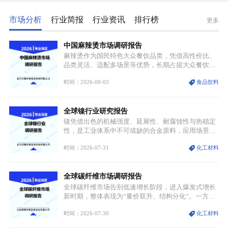
市场分析
行业简报
行业资讯
排行榜
更多
中国麻辣烫市场调研报告
麻辣烫作为国民特色大众餐饮品类，凭借高性价比、
品类灵活、适配多场景等优势，长期占据大众餐饮重
要席位。近年来国内餐饮行业加速规范化、连锁化转
时间：2026-08-03
食品饮料
型，叠加消费需求升级、线上流量变革、新零售业态
兴起，传统麻辣烫行业告别野蛮生长阶段，进入精细
化竞争周期。麻辣烫行业依托刚需属性、灵活的品类
全球镍行业研究报告
特点，在消费、创业、政策、技术多重驱动下，依旧
具备强劲的发展活力。
镍凭借出色的机械强度、延展性、耐腐蚀性与热稳定
性，是工业体系中不可或缺的合金原料，应用场景横
跨传统制造业、高端装备、新能源三大领域，综合使
时间：2026-07-31
化工材料
用价值难以被替代。依托理化优势，镍被全球主要经
济体纳入关键矿产储备清单，成为维系工业体系与能
源转型安全的重要物资。当前镍已从传统工业金属转
全球碳纤维市场调研报告
型为新能源核心战略矿产，全球产业形成“印尼掌控
资源与产能、中国主导消费与技术、工艺向低碳湿法
全球碳纤维市场告别低速增长阶段，进入爆发式增长
迭代、再生镍加速补位”的全新格局。
新时期，整体表现为“量价双升、结构分化”。一方面
市场整体需求量与市场价值同步走高，行业盈利空间
时间：2026-07-30
化工材料
持续扩张；另一方面产品、需求、应用场景呈现明显
分层，高端小丝束产品溢价能力突出，大丝束产品依