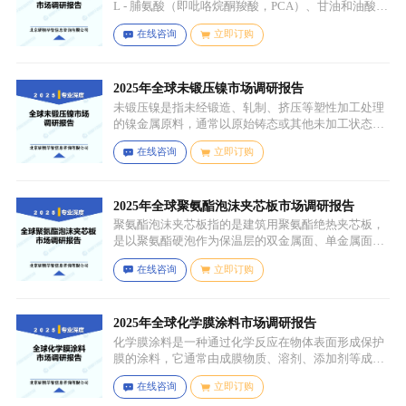
L - 脯氨酸（即吡咯烷酮羧酸，PCA）、甘油和油酸通
过化学反应生成，化学名称为 5 - 氧代 - L - 脯氨酸 2 -
在线咨询
立即订购
羟基 - 3-(油酰氧基) 丙酯，分子式为 C26H45NO6，分
子量为 467.64，主要通过天然油脂的改性和化学反应
来制备，以植物油（如橄榄油、棕榈油等）为原料，
先进行皂化反应得到脂肪酸盐，再经过酸化、酯化等
2025年全球未锻压镍市场调研报告
一系列反应，将甘油与油酸结合，并引入 PCA 基团，
未锻压镍是指未经锻造、轧制、挤压等塑性加工处理
从而得到 PCA 甘油油酸酯。
的镍金属原料，通常以原始铸态或其他未加工状态存
在，一般为块状、锭状、粒状或其他铸造成型的原始
在线咨询
立即订购
形态，表面可能保留铸造过程中形成的粗糙纹理或缺
陷（如气孔、缩孔等），未经过锻造、轧制、拉伸、
挤压等压力加工工艺，因此不具备均匀的晶粒结构和
力学性能，质地较脆且强度较低。
2025年全球聚氨酯泡沫夹芯板市场调研报告
聚氨酯泡沫夹芯板指的是建筑用聚氨酯绝热夹芯板，
是以聚氨酯硬泡作为保温层的双金属面、单金属面或
非金属面复合板材。
在线咨询
立即订购
2025年全球化学膜涂料市场调研报告
化学膜涂料是一种通过化学反应在物体表面形成保护
膜的涂料，它通常由成膜物质、溶剂、添加剂等成分
组成。成膜物质是涂料的主要成分，它在施工后通过
在线咨询
立即订购
化学反应（如聚合反应、交联反应等）形成连续的、