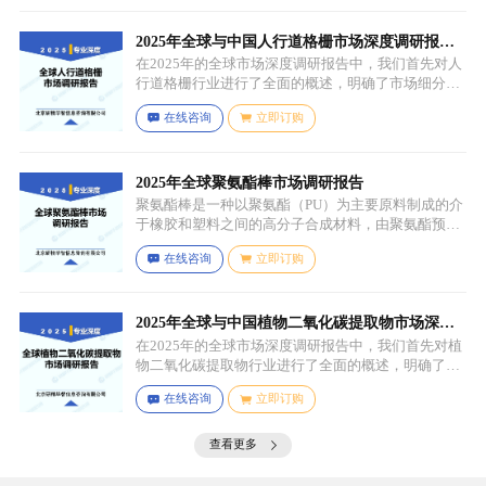
具有一定机械性能和保护性能的薄膜，溶剂用于溶解
成膜物质和调节涂料的粘度，以便于施工，添加剂则
可改善涂料的性能，如提高附着力、耐候性、耐腐蚀
2025年全球与中国人行道格栅市场深度调研报
性等。
告：行业趋势与投资前景分析
在2025年的全球市场深度调研报告中，我们首先对人
行道格栅行业进行了全面的概述，明确了市场细分与
应用场景。通过对细分产品的定义与特点进行深入分
在线咨询
立即订购
析，我们揭示了关键应用场景及其客群洞察。
2025年全球聚氨酯棒市场调研报告
聚氨酯棒是一种以聚氨酯（PU）为主要原料制成的介
于橡胶和塑料之间的高分子合成材料，由聚氨酯预聚
体、扩链剂、低分子量多元醇、助剂等组成，其中，
在线咨询
立即订购
预聚体是基础原料，决定了聚氨酯棒的基本性能，扩
链剂用于增加分子链长度，提高材料的强度和韧性，
低分子量多元醇则可调节材料的硬度和柔软度，助剂
如增塑剂、填充剂、着色剂、抗氧剂、光稳定剂、阻
2025年全球与中国植物二氧化碳提取物市场深度
燃剂等，可改善材料的加工性能、物理性能和化学性
调研报告：行业趋势与投资前景分析
在2025年的全球市场深度调研报告中，我们首先对植
能等。
物二氧化碳提取物行业进行了全面的概述，明确了市
场细分与应用场景。通过对细分产品的定义与特点进
在线咨询
立即订购
行深入分析，我们揭示了关键应用场景及其客群洞
察。
查看更多