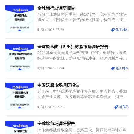
托性价比抢占工业主流市场，通用型产品支撑行业整
全球钼行业调研报告
体规模扩张，高附加值领域与规模化工业应用形成两
大独立增长体系。
当前全球地缘格局重塑、能源转型与高端制造产业快
速发展，钼凭借不可替代的理化性能，从传统工业金
属转变为各国重点管控的战略矿产，行业整体进入供
时间：2026-07-29
化工材料
需格局重构、价值体系重估的新阶段。钼是典型难熔
金属，核心物理化学性能构筑了其不可替代性，也是
其广泛应用于高端领域的基础，多重特性叠加，让钼
全球聚苯醚（PPE）树脂市场调研报告
贯穿传统工业、高端制造、军工、新能源等多个核心
产业，成为现代工业体系中不可或缺的基础材料。
2026年全球高端电子级聚苯醚（PPE）树脂行业遭遇
结构性供给危机，受中东地缘冲突、航运阻断及核心
生产设施损毁多重因素影响，全球最大产能基地全面
时间：2026-07-28
化工材料
停产，行业长期维持寡头垄断的供应链格局彻底瓦
解。本次危机直接造成全球七成高端PPE树脂断供，
产品价格半年内暴涨超400%，上下游产业链出现“有
中国汉服市场调研报告
价无市”的供给真空，并沿高频覆铜板、PCB电路板向
AI服务器、5G基站等高端电子终端持续传导，全产业
近年来，中华优秀传统文化复兴成为主流趋势，叠加
链生产、成本、交付均承受巨大压力。
文旅产业复苏、直播电商等新零售渠道普及、消费群
体审美迭代多重因素，汉服行业迎来发展黄金期。汉
时间：2026-07-27
消费品
服不再局限于传统节日、古风活动等小众场景，逐步
融入旅游、日常穿搭、礼仪培训、婚庆等多元消费场
景，成为承载国风文化、拉动实体消费与文旅融合的
全球镓市场调研报告
重要载体。同时，行业标准落地、生产技术升级、原
创设计能力提升，进一步夯实产业发展根基，吸引传
镓作为稀缺稀散金属，是第三代、第四代半导体材料