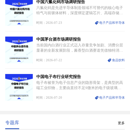
中国六氟化钨市场调研报告
领域渗透”的战略体系，成为全球科技产业运转的刚
需资源。
六氟化钨是先进半导体制造领域不可替代的核心电子
特气与前驱体材料，深度绑定逻辑芯片、高端存储芯
片等高端赛道。六氟化钨（WF₆）是半导体化学气相
时间：2026-07-23
电子产品和半导体
沉积（CVD）、原子层沉积（ALD）工艺专用前驱体
材料，也是高端电子特气的核心品类，常温下呈液
态，具备输送精准、计量稳定的特点，适配半导体精
中国茅台酒市场调研报告
密制造流程。
当前国内白酒行业正式迈入存量竞争加剧、消费分层
显著的全新发展阶段，酱香型白酒赛道凭借独特消费
认知与持续扩容的市场需求，成为行业核心增长赛
时间：2026-07-22
食品饮料
道。贵州茅台凭借独一无二的核心产区壁垒、刚性产
能稀缺性、百年积淀的顶级品牌影响力，构筑起牢不
可破的行业龙头地位，市场核心竞争力持续领跑全行
中国电子布行业研究报告
业。
电子布被誉为电子信息产业的隐形骨架，是典型的高
端工业织物，主要由直径不足9微米的电子级玻璃纤
维纱经精密织造加工制成，也是印制电路板（PCB）
时间：2026-07-20
电子产品和半导体
生产制造过程中不可或缺的核心基材。电子布具备高
精度、低介电、高耐热、高绝缘、低膨胀等优异综合
性能，无法被普通玻纤织物替代，且产品技术层级划
分清晰，四大主流品类技术壁垒逐级递增。
专题库
更多