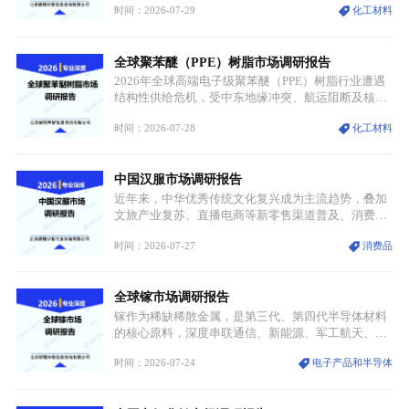
时间：2026-07-29
化工材料
需格局重构、价值体系重估的新阶段。钼是典型难熔
金属，核心物理化学性能构筑了其不可替代性，也是
其广泛应用于高端领域的基础，多重特性叠加，让钼
全球聚苯醚（PPE）树脂市场调研报告
贯穿传统工业、高端制造、军工、新能源等多个核心
产业，成为现代工业体系中不可或缺的基础材料。
2026年全球高端电子级聚苯醚（PPE）树脂行业遭遇
结构性供给危机，受中东地缘冲突、航运阻断及核心
生产设施损毁多重因素影响，全球最大产能基地全面
时间：2026-07-28
化工材料
停产，行业长期维持寡头垄断的供应链格局彻底瓦
解。本次危机直接造成全球七成高端PPE树脂断供，
产品价格半年内暴涨超400%，上下游产业链出现“有
中国汉服市场调研报告
价无市”的供给真空，并沿高频覆铜板、PCB电路板向
AI服务器、5G基站等高端电子终端持续传导，全产业
近年来，中华优秀传统文化复兴成为主流趋势，叠加
链生产、成本、交付均承受巨大压力。
文旅产业复苏、直播电商等新零售渠道普及、消费群
体审美迭代多重因素，汉服行业迎来发展黄金期。汉
时间：2026-07-27
消费品
服不再局限于传统节日、古风活动等小众场景，逐步
融入旅游、日常穿搭、礼仪培训、婚庆等多元消费场
景，成为承载国风文化、拉动实体消费与文旅融合的
全球镓市场调研报告
重要载体。同时，行业标准落地、生产技术升级、原
创设计能力提升，进一步夯实产业发展根基，吸引传
镓作为稀缺稀散金属，是第三代、第四代半导体材料
统服饰品牌、文旅企业等跨界入局，市场活力持续释
的核心原料，深度串联通信、新能源、军工航天、光
放。
伏等十余项战略产业，是现代高端制造业的隐形基石
时间：2026-07-24
电子产品和半导体
与大国科技博弈的关键战略资源。镓并非传统大宗金
属，但其衍生化合物是半导体技术迭代的核心载体，
凭借独特的物理与电学性能，构建起“军民融合、全