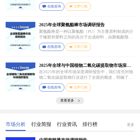
应用场景。通过对细分产品的定义与特点进行深入分
在线咨询
立即订购
析，我们揭示了关键应用场景及其客群洞察。
2025年全球聚氨酯棒市场调研报告
聚氨酯棒是一种以聚氨酯（PU）为主要原料制成的介
于橡胶和塑料之间的高分子合成材料，由聚氨酯预聚
体、扩链剂、低分子量多元醇、助剂等组成，其中，
在线咨询
立即订购
预聚体是基础原料，决定了聚氨酯棒的基本性能，扩
链剂用于增加分子链长度，提高材料的强度和韧性，
低分子量多元醇则可调节材料的硬度和柔软度，助剂
如增塑剂、填充剂、着色剂、抗氧剂、光稳定剂、阻
2025年全球与中国植物二氧化碳提取物市场深度
燃剂等，可改善材料的加工性能、物理性能和化学性
调研报告：行业趋势与投资前景分析
在2025年的全球市场深度调研报告中，我们首先对植
能等。
物二氧化碳提取物行业进行了全面的概述，明确了市
场细分与应用场景。通过对细分产品的定义与特点进
在线咨询
立即订购
行深入分析，我们揭示了关键应用场景及其客群洞
察。
查看更多
市场分析
行业简报
行业资讯
排行榜
更多