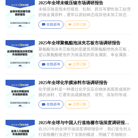
先进行皂化反应得到脂肪酸盐，再经过酸化、酯化等
2025年全球未锻压镍市场调研报告
一系列反应，将甘油与油酸结合，并引入 PCA 基团，
未锻压镍是指未经锻造、轧制、挤压等塑性加工处理
从而得到 PCA 甘油油酸酯。
的镍金属原料，通常以原始铸态或其他未加工状态存
在，一般为块状、锭状、粒状或其他铸造成型的原始
在线咨询
立即订购
形态，表面可能保留铸造过程中形成的粗糙纹理或缺
陷（如气孔、缩孔等），未经过锻造、轧制、拉伸、
挤压等压力加工工艺，因此不具备均匀的晶粒结构和
力学性能，质地较脆且强度较低。
2025年全球聚氨酯泡沫夹芯板市场调研报告
聚氨酯泡沫夹芯板指的是建筑用聚氨酯绝热夹芯板，
是以聚氨酯硬泡作为保温层的双金属面、单金属面或
非金属面复合板材。
在线咨询
立即订购
2025年全球化学膜涂料市场调研报告
化学膜涂料是一种通过化学反应在物体表面形成保护
膜的涂料，它通常由成膜物质、溶剂、添加剂等成分
组成。成膜物质是涂料的主要成分，它在施工后通过
在线咨询
立即订购
化学反应（如聚合反应、交联反应等）形成连续的、
具有一定机械性能和保护性能的薄膜，溶剂用于溶解
成膜物质和调节涂料的粘度，以便于施工，添加剂则
可改善涂料的性能，如提高附着力、耐候性、耐腐蚀
2025年全球与中国人行道格栅市场深度调研报
性等。
告：行业趋势与投资前景分析
在2025年的全球市场深度调研报告中，我们首先对人
行道格栅行业进行了全面的概述，明确了市场细分与