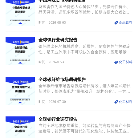
中国麻辣烫市场调研报告
麻辣烫作为国民特色大众餐饮品类，凭借高性价比、
品类灵活、适配多场景等优势，长期占据大众餐饮重
要席位。近年来国内餐饮行业加速规范化、连锁化转
时间：2026-08-03
食品饮料
型，叠加消费需求升级、线上流量变革、新零售业态
兴起，传统麻辣烫行业告别野蛮生长阶段，进入精细
化竞争周期。麻辣烫行业依托刚需属性、灵活的品类
全球镍行业研究报告
特点，在消费、创业、政策、技术多重驱动下，依旧
具备强劲的发展活力。
镍凭借出色的机械强度、延展性、耐腐蚀性与热稳定
性，是工业体系中不可或缺的合金原料，应用场景横
跨传统制造业、高端装备、新能源三大领域，综合使
时间：2026-07-31
化工材料
用价值难以被替代。依托理化优势，镍被全球主要经
济体纳入关键矿产储备清单，成为维系工业体系与能
源转型安全的重要物资。当前镍已从传统工业金属转
全球碳纤维市场调研报告
型为新能源核心战略矿产，全球产业形成“印尼掌控
资源与产能、中国主导消费与技术、工艺向低碳湿法
全球碳纤维市场告别低速增长阶段，进入爆发式增长
迭代、再生镍加速补位”的全新格局。
新时期，整体表现为“量价双升、结构分化”。一方面
市场整体需求量与市场价值同步走高，行业盈利空间
时间：2026-07-30
化工材料
持续扩张；另一方面产品、需求、应用场景呈现明显
分层，高端小丝束产品溢价能力突出，大丝束产品依
托性价比抢占工业主流市场，通用型产品支撑行业整
全球钼行业调研报告
体规模扩张，高附加值领域与规模化工业应用形成两
大独立增长体系。
当前全球地缘格局重塑、能源转型与高端制造产业快
速发展，钼凭借不可替代的理化性能，从传统工业金
属转变为各国重点管控的战略矿产，行业整体进入供