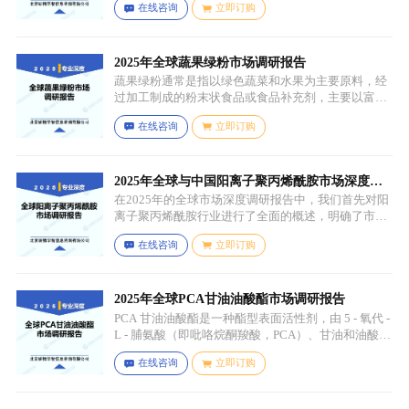
在线咨询
立即订购
榈油等，这些植物油脂经过精炼、氢化或酯交换等工
艺处理，使其具备类似动物黄油的质地和熔点，通常
还会添加水、盐、乳化剂（如卵磷脂）、防腐剂、食
用香精、色素等，以改善口感、延长保质期和调整风
2025年全球蔬果绿粉市场调研报告
味。
蔬果绿粉通常是指以绿色蔬菜和水果为主要原料，经
过加工制成的粉末状食品或食品补充剂，主要以富含
叶绿素、膳食纤维、维生素、矿物质等营养成分的绿
在线咨询
立即订购
色蔬菜和水果为原料，常见的包括菠菜、羽衣甘蓝、
西兰花、生菜、小麦草、大麦草、螺旋藻、小球藻等
绿色蔬菜，青苹果、奇异果（绿心）、牛油果、青柠
等，有时也会搭配其他颜色的蔬果（如胡萝卜、甜菜
2025年全球与中国阳离子聚丙烯酰胺市场深度调
根等）以丰富营养等绿色水果。
研报告：行业趋势与投资前景分析
在2025年的全球市场深度调研报告中，我们首先对阳
离子聚丙烯酰胺行业进行了全面的概述，明确了市场
细分与应用场景。通过对细分产品的定义与特点进行
在线咨询
立即订购
深入分析，我们揭示了关键应用场景及其客群洞察。
2025年全球PCA甘油油酸酯市场调研报告
PCA 甘油油酸酯是一种酯型表面活性剂，由 5 - 氧代 -
L - 脯氨酸（即吡咯烷酮羧酸，PCA）、甘油和油酸通
过化学反应生成，化学名称为 5 - 氧代 - L - 脯氨酸 2 -
在线咨询
立即订购
羟基 - 3-(油酰氧基) 丙酯，分子式为 C26H45NO6，分
子量为 467.64，主要通过天然油脂的改性和化学反应
来制备，以植物油（如橄榄油、棕榈油等）为原料，