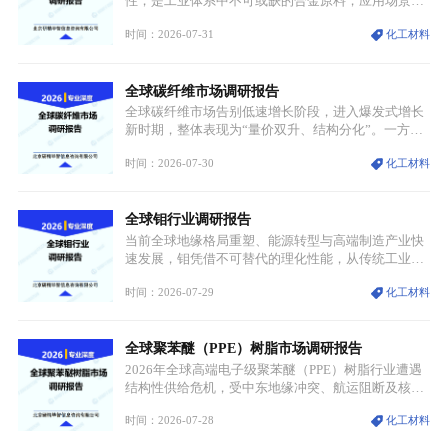
性，是工业体系中不可或缺的合金原料，应用场景横
跨传统制造业、高端装备、新能源三大领域，综合使
时间：2026-07-31
化工材料
用价值难以被替代。依托理化优势，镍被全球主要经
济体纳入关键矿产储备清单，成为维系工业体系与能
源转型安全的重要物资。当前镍已从传统工业金属转
全球碳纤维市场调研报告
型为新能源核心战略矿产，全球产业形成“印尼掌控
资源与产能、中国主导消费与技术、工艺向低碳湿法
全球碳纤维市场告别低速增长阶段，进入爆发式增长
迭代、再生镍加速补位”的全新格局。
新时期，整体表现为“量价双升、结构分化”。一方面
市场整体需求量与市场价值同步走高，行业盈利空间
时间：2026-07-30
化工材料
持续扩张；另一方面产品、需求、应用场景呈现明显
分层，高端小丝束产品溢价能力突出，大丝束产品依
托性价比抢占工业主流市场，通用型产品支撑行业整
全球钼行业调研报告
体规模扩张，高附加值领域与规模化工业应用形成两
大独立增长体系。
当前全球地缘格局重塑、能源转型与高端制造产业快
速发展，钼凭借不可替代的理化性能，从传统工业金
属转变为各国重点管控的战略矿产，行业整体进入供
时间：2026-07-29
化工材料
需格局重构、价值体系重估的新阶段。钼是典型难熔
金属，核心物理化学性能构筑了其不可替代性，也是
其广泛应用于高端领域的基础，多重特性叠加，让钼
全球聚苯醚（PPE）树脂市场调研报告
贯穿传统工业、高端制造、军工、新能源等多个核心
产业，成为现代工业体系中不可或缺的基础材料。
2026年全球高端电子级聚苯醚（PPE）树脂行业遭遇
结构性供给危机，受中东地缘冲突、航运阻断及核心
生产设施损毁多重因素影响，全球最大产能基地全面
时间：2026-07-28
化工材料
停产，行业长期维持寡头垄断的供应链格局彻底瓦
解。本次危机直接造成全球七成高端PPE树脂断供，