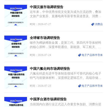
产品价格半年内暴涨超400%，上下游产业链出现“有
中国汉服市场调研报告
价无市”的供给真空，并沿高频覆铜板、PCB电路板向
AI服务器、5G基站等高端电子终端持续传导，全产业
近年来，中华优秀传统文化复兴成为主流趋势，叠加
链生产、成本、交付均承受巨大压力。
文旅产业复苏、直播电商等新零售渠道普及、消费群
体审美迭代多重因素，汉服行业迎来发展黄金期。汉
时间：2026-07-27
消费品
服不再局限于传统节日、古风活动等小众场景，逐步
融入旅游、日常穿搭、礼仪培训、婚庆等多元消费场
景，成为承载国风文化、拉动实体消费与文旅融合的
全球镓市场调研报告
重要载体。同时，行业标准落地、生产技术升级、原
创设计能力提升，进一步夯实产业发展根基，吸引传
镓作为稀缺稀散金属，是第三代、第四代半导体材料
统服饰品牌、文旅企业等跨界入局，市场活力持续释
的核心原料，深度串联通信、新能源、军工航天、光
放。
伏等十余项战略产业，是现代高端制造业的隐形基石
时间：2026-07-24
电子产品和半导体
与大国科技博弈的关键战略资源。镓并非传统大宗金
属，但其衍生化合物是半导体技术迭代的核心载体，
凭借独特的物理与电学性能，构建起“军民融合、全
中国六氟化钨市场调研报告
领域渗透”的战略体系，成为全球科技产业运转的刚
需资源。
六氟化钨是先进半导体制造领域不可替代的核心电子
特气与前驱体材料，深度绑定逻辑芯片、高端存储芯
片等高端赛道。六氟化钨（WF₆）是半导体化学气相
时间：2026-07-23
电子产品和半导体
沉积（CVD）、原子层沉积（ALD）工艺专用前驱体
材料，也是高端电子特气的核心品类，常温下呈液
态，具备输送精准、计量稳定的特点，适配半导体精
中国茅台酒市场调研报告
密制造流程。
当前国内白酒行业正式迈入存量竞争加剧、消费分层