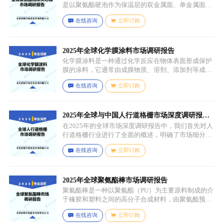
是以聚氨酯硬泡作为保温层的双金属面、单金属面或
非金属面复合板材。
在线咨询
立即订购
2025年全球化学膜涂料市场调研报告
化学膜涂料是一种通过化学反应在物体表面形成保护
膜的涂料，它通常由成膜物质、溶剂、添加剂等成分
组成。成膜物质是涂料的主要成分，它在施工后通过
在线咨询
立即订购
化学反应（如聚合反应、交联反应等）形成连续的、
具有一定机械性能和保护性能的薄膜，溶剂用于溶解
成膜物质和调节涂料的粘度，以便于施工，添加剂则
可改善涂料的性能，如提高附着力、耐候性、耐腐蚀
2025年全球与中国人行道格栅市场深度调研报
性等。
告：行业趋势与投资前景分析
在2025年的全球市场深度调研报告中，我们首先对人
行道格栅行业进行了全面的概述，明确了市场细分与
应用场景。通过对细分产品的定义与特点进行深入分
在线咨询
立即订购
析，我们揭示了关键应用场景及其客群洞察。
2025年全球聚氨酯棒市场调研报告
聚氨酯棒是一种以聚氨酯（PU）为主要原料制成的介
于橡胶和塑料之间的高分子合成材料，由聚氨酯预聚
体、扩链剂、低分子量多元醇、助剂等组成，其中，
在线咨询
立即订购
预聚体是基础原料，决定了聚氨酯棒的基本性能，扩