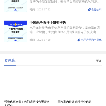
显著的全新发展阶段，酱香型白酒赛道凭借独特消费
认知与持续扩容的市场需求，成为行业核心增长赛
时间：2026-07-22
食品饮料
道。贵州茅台凭借独一无二的核心产区壁垒、刚性产
能稀缺性、百年积淀的顶级品牌影响力，构筑起牢不
可破的行业龙头地位，市场核心竞争力持续领跑全行
中国电子布行业研究报告
业。
电子布被誉为电子信息产业的隐形骨架，是典型的高
端工业织物，主要由直径不足9微米的电子级玻璃纤
维纱经精密织造加工制成，也是印制电路板（PCB）
时间：2026-07-20
电子产品和半导体
生产制造过程中不可或缺的核心基材。电子布具备高
精度、低介电、高耐热、高绝缘、低膨胀等优异综合
性能，无法被普通玻纤织物替代，且产品技术层级划
分清晰，四大主流品类技术壁垒逐级递增。
专题库
更多
强势优惠来袭！热门调研报告覆盖各
中国汽车内外饰涂料行业信息
大行业