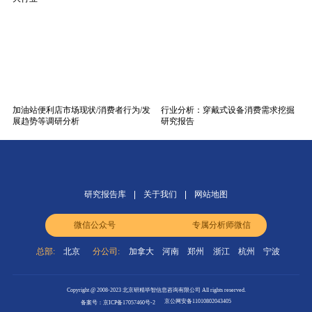
加油站便利店市场现状/消费者行为/发
行业分析：穿戴式设备消费需求挖掘
展趋势等调研分析
研究报告
研究报告库
关于我们
网站地图
微信公众号
专属分析师微信
总部:
北京
分公司:
加拿大
河南
郑州
浙江
杭州
宁波
Copyright @ 2008-2023 北京研精毕智信息咨询有限公司 All rights reserved.
京公网安备11010802043405
备案号：京ICP备17057460号-2