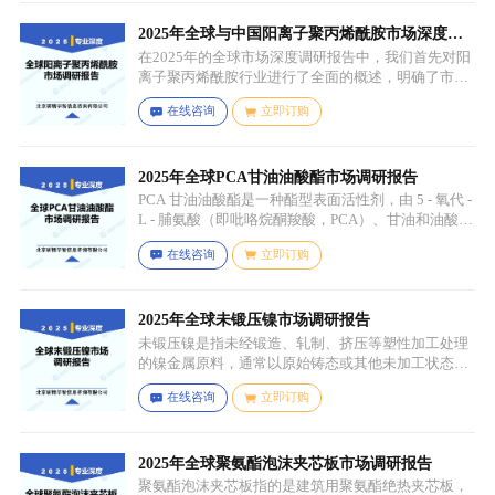
绿色蔬菜，青苹果、奇异果（绿心）、牛油果、青柠
等，有时也会搭配其他颜色的蔬果（如胡萝卜、甜菜
2025年全球与中国阳离子聚丙烯酰胺市场深度调
根等）以丰富营养等绿色水果。
研报告：行业趋势与投资前景分析
在2025年的全球市场深度调研报告中，我们首先对阳
离子聚丙烯酰胺行业进行了全面的概述，明确了市场
细分与应用场景。通过对细分产品的定义与特点进行
在线咨询
立即订购
深入分析，我们揭示了关键应用场景及其客群洞察。
2025年全球PCA甘油油酸酯市场调研报告
PCA 甘油油酸酯是一种酯型表面活性剂，由 5 - 氧代 -
L - 脯氨酸（即吡咯烷酮羧酸，PCA）、甘油和油酸通
过化学反应生成，化学名称为 5 - 氧代 - L - 脯氨酸 2 -
在线咨询
立即订购
羟基 - 3-(油酰氧基) 丙酯，分子式为 C26H45NO6，分
子量为 467.64，主要通过天然油脂的改性和化学反应
来制备，以植物油（如橄榄油、棕榈油等）为原料，
先进行皂化反应得到脂肪酸盐，再经过酸化、酯化等
2025年全球未锻压镍市场调研报告
一系列反应，将甘油与油酸结合，并引入 PCA 基团，
未锻压镍是指未经锻造、轧制、挤压等塑性加工处理
从而得到 PCA 甘油油酸酯。
的镍金属原料，通常以原始铸态或其他未加工状态存
在，一般为块状、锭状、粒状或其他铸造成型的原始
在线咨询
立即订购
形态，表面可能保留铸造过程中形成的粗糙纹理或缺
陷（如气孔、缩孔等），未经过锻造、轧制、拉伸、
挤压等压力加工工艺，因此不具备均匀的晶粒结构和
力学性能，质地较脆且强度较低。
2025年全球聚氨酯泡沫夹芯板市场调研报告
聚氨酯泡沫夹芯板指的是建筑用聚氨酯绝热夹芯板，