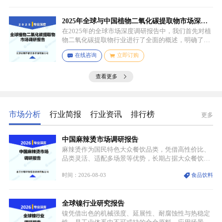
链剂用于增加分子链长度，提高材料的强度和韧性，
低分子量多元醇则可调节材料的硬度和柔软度，助剂
如增塑剂、填充剂、着色剂、抗氧剂、光稳定剂、阻
2025年全球与中国植物二氧化碳提取物市场深度
燃剂等，可改善材料的加工性能、物理性能和化学性
调研报告：行业趋势与投资前景分析
在2025年的全球市场深度调研报告中，我们首先对植
能等。
物二氧化碳提取物行业进行了全面的概述，明确了市
场细分与应用场景。通过对细分产品的定义与特点进
在线咨询
立即订购
行深入分析，我们揭示了关键应用场景及其客群洞
察。
查看更多
市场分析
行业简报
行业资讯
排行榜
更多
中国麻辣烫市场调研报告
麻辣烫作为国民特色大众餐饮品类，凭借高性价比、
品类灵活、适配多场景等优势，长期占据大众餐饮重
要席位。近年来国内餐饮行业加速规范化、连锁化转
时间：2026-08-03
食品饮料
型，叠加消费需求升级、线上流量变革、新零售业态
兴起，传统麻辣烫行业告别野蛮生长阶段，进入精细
化竞争周期。麻辣烫行业依托刚需属性、灵活的品类
全球镍行业研究报告
特点，在消费、创业、政策、技术多重驱动下，依旧
具备强劲的发展活力。
镍凭借出色的机械强度、延展性、耐腐蚀性与热稳定