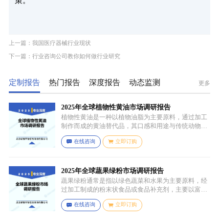
策。
上一篇：我国医疗器械行业现状
下一篇：行业咨询公司教你如何做行业研究
定制报告
热门报告
深度报告
动态监测
更多
2025年全球植物性黄油市场调研报告
植物性黄油是一种以植物油脂为主要原料，通过加工
制作而成的黄油替代品，其口感和用途与传统动物黄
油较为相似，常见的有大豆油、菜籽油、椰子油、棕
在线咨询
立即订购
榈油等，这些植物油脂经过精炼、氢化或酯交换等工
艺处理，使其具备类似动物黄油的质地和熔点，通常
还会添加水、盐、乳化剂（如卵磷脂）、防腐剂、食
用香精、色素等，以改善口感、延长保质期和调整风
2025年全球蔬果绿粉市场调研报告
味。
蔬果绿粉通常是指以绿色蔬菜和水果为主要原料，经
过加工制成的粉末状食品或食品补充剂，主要以富含
叶绿素、膳食纤维、维生素、矿物质等营养成分的绿
在线咨询
立即订购
色蔬菜和水果为原料，常见的包括菠菜、羽衣甘蓝、
西兰花、生菜、小麦草、大麦草、螺旋藻、小球藻等