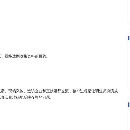
对一进行会谈，具体表述为一种无结构的、直接的访问，以揭示
求专家意见，并且经过客观分析的过程，使不同的意见最终趋于
者更多专业信息。
直接的询问方式，将被访者内心深处的动机和态度激发出来，使
资料比直接提问更丰富，更加具有揭示性。