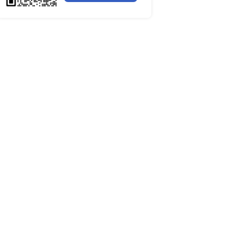
全球聚苯醚（PPE）树脂市场调
个过程是让调查员扮演成
行业简报
行业资讯
电网数字化转型背景下智能电
细分市场全景剖析
全球有机硅供需格局、价格走
深度分析
谁主宰AI算力市场？全球NP
行面对面的直接提问。
与赛道竞争真相
药用玻璃凭什么成为医药包装
料？
全球最大生产国优势凸显，醋
口增量市场在哪？
全球甲酸行业全产业链研究：
格走势与竞争壁垒深度解析
全球半导体硅片高端赛道缺口
读
目。
全球机器翻译产业技术迭代、
与细分市场格局深度解析
2023-2026全球苯酚产能、