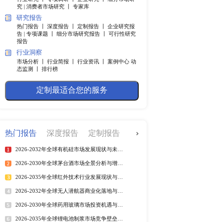
快捷导航
调研服务
行业研究 丨
专项调研 丨
企业
究 |
消费者市场研究 丨
专家
研究报告
解决营销过程中的问题，
热门报告 丨
深度报告 丨
定制
告 |
专项课题 丨
细分市场研究
报告
行业洞察
市场分析 丨
行业简报 丨
行业
态监测 丨
排行榜