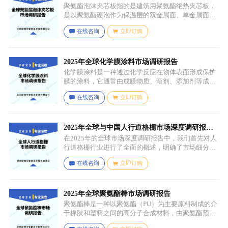
聚氨酯泡沫夹芯板指的是建筑用聚氨酯绝热夹芯板，
是以聚氨酯硬泡作为保温层的双金属面、单金属面或
非金属面复合板材。
在线咨询
立即订购
2025年全球化学膜涂料市场调研报告
化学膜涂料是一种通过化学反应在物体表面形成保护
膜的涂料，它通常由成膜物质、溶剂、添加剂等成分
组成。成膜物质是涂料的主要成分，它在施工后通过
在线咨询
立即订购
化学反应（如聚合反应、交联反应等）形成连续的、
具有一定机械性能和保护性能的薄膜，溶剂用于溶解
成膜物质和调节涂料的粘度，以便于施工，添加剂则
可改善涂料的性能，如提高附着力、耐候性、耐腐蚀
2025年全球与中国人行道格栅市场深度调研报
性等。
告：行业趋势与投资前景分析
在2025年的全球市场深度调研报告中，我们首先对人
行道格栅行业进行了全面的概述，明确了市场细分与
应用场景。通过对细分产品的定义与特点进行深入分
在线咨询
立即订购
析，我们揭示了关键应用场景及其客群洞察。
2025年全球聚氨酯棒市场调研报告
聚氨酯棒是一种以聚氨酯（PU）为主要原料制成的介
于橡胶和塑料之间的高分子合成材料，由聚氨酯预聚
体、扩链剂、低分子量多元醇、助剂等组成，其中，