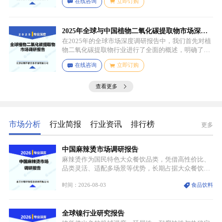
在线咨询
立即订购
预聚体是基础原料，决定了聚氨酯棒的基本性能，扩
链剂用于增加分子链长度，提高材料的强度和韧性，
低分子量多元醇则可调节材料的硬度和柔软度，助剂
如增塑剂、填充剂、着色剂、抗氧剂、光稳定剂、阻
2025年全球与中国植物二氧化碳提取物市场深度
燃剂等，可改善材料的加工性能、物理性能和化学性
调研报告：行业趋势与投资前景分析
在2025年的全球市场深度调研报告中，我们首先对植
能等。
物二氧化碳提取物行业进行了全面的概述，明确了市
场细分与应用场景。通过对细分产品的定义与特点进
在线咨询
立即订购
行深入分析，我们揭示了关键应用场景及其客群洞
察。
查看更多
市场分析
行业简报
行业资讯
排行榜
更多
中国麻辣烫市场调研报告
麻辣烫作为国民特色大众餐饮品类，凭借高性价比、
品类灵活、适配多场景等优势，长期占据大众餐饮重
要席位。近年来国内餐饮行业加速规范化、连锁化转
时间：2026-08-03
食品饮料
型，叠加消费需求升级、线上流量变革、新零售业态
兴起，传统麻辣烫行业告别野蛮生长阶段，进入精细
化竞争周期。麻辣烫行业依托刚需属性、灵活的品类
全球镍行业研究报告
特点，在消费、创业、政策、技术多重驱动下，依旧
具备强劲的发展活力。