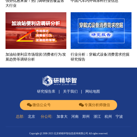
强势优惠来袭！热门调研报告覆盖各
中国汽车内外饰涂料行业信息
大行业
加油站便利店市场现状/消费者行为/发
行业分析：穿戴式设备消费需求挖掘
展趋势等调研分析
研究报告
研究报告库
关于我们
网站地图
微信公众号
专属分析师微信
总部:
北京
分公司:
加拿大
河南
郑州
浙江
杭州
宁波
Copyright @ 2008-2023 北京研精毕智信息咨询有限公司 All rights reserved.