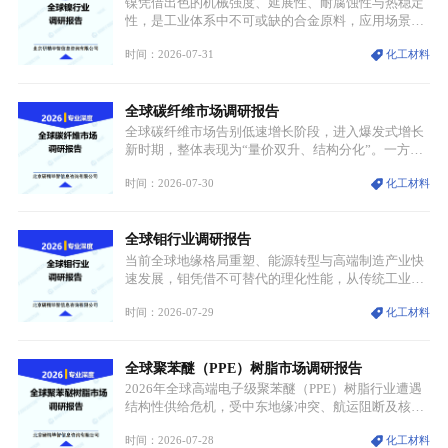
镍凭借出色的机械强度、延展性、耐腐蚀性与热稳定
性，是工业体系中不可或缺的合金原料，应用场景横
跨传统制造业、高端装备、新能源三大领域，综合使
时间：2026-07-31
化工材料
用价值难以被替代。依托理化优势，镍被全球主要经
济体纳入关键矿产储备清单，成为维系工业体系与能
源转型安全的重要物资。当前镍已从传统工业金属转
全球碳纤维市场调研报告
型为新能源核心战略矿产，全球产业形成“印尼掌控
资源与产能、中国主导消费与技术、工艺向低碳湿法
全球碳纤维市场告别低速增长阶段，进入爆发式增长
迭代、再生镍加速补位”的全新格局。
新时期，整体表现为“量价双升、结构分化”。一方面
市场整体需求量与市场价值同步走高，行业盈利空间
时间：2026-07-30
化工材料
持续扩张；另一方面产品、需求、应用场景呈现明显
分层，高端小丝束产品溢价能力突出，大丝束产品依
托性价比抢占工业主流市场，通用型产品支撑行业整
全球钼行业调研报告
体规模扩张，高附加值领域与规模化工业应用形成两
大独立增长体系。
当前全球地缘格局重塑、能源转型与高端制造产业快
速发展，钼凭借不可替代的理化性能，从传统工业金
属转变为各国重点管控的战略矿产，行业整体进入供
时间：2026-07-29
化工材料
需格局重构、价值体系重估的新阶段。钼是典型难熔
金属，核心物理化学性能构筑了其不可替代性，也是
其广泛应用于高端领域的基础，多重特性叠加，让钼
全球聚苯醚（PPE）树脂市场调研报告
贯穿传统工业、高端制造、军工、新能源等多个核心
产业，成为现代工业体系中不可或缺的基础材料。
2026年全球高端电子级聚苯醚（PPE）树脂行业遭遇
结构性供给危机，受中东地缘冲突、航运阻断及核心
生产设施损毁多重因素影响，全球最大产能基地全面
时间：2026-07-28
化工材料
停产，行业长期维持寡头垄断的供应链格局彻底瓦