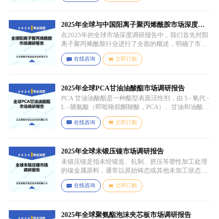
西兰花、生菜、小麦草、大麦草、螺旋藻、小球藻等
绿色蔬菜，青苹果、奇异果（绿心）、牛油果、青柠
等，有时也会搭配其他颜色的蔬果（如胡萝卜、甜菜
2025年全球与中国阳离子聚丙烯酰胺市场深度调
根等）以丰富营养等绿色水果。
研报告：行业趋势与投资前景分析
在2025年的全球市场深度调研报告中，我们首先对阳
离子聚丙烯酰胺行业进行了全面的概述，明确了市场
细分与应用场景。通过对细分产品的定义与特点进行
在线咨询
立即订购
深入分析，我们揭示了关键应用场景及其客群洞察。
2025年全球PCA甘油油酸酯市场调研报告
PCA 甘油油酸酯是一种酯型表面活性剂，由 5 - 氧代 -
L - 脯氨酸（即吡咯烷酮羧酸，PCA）、甘油和油酸通
过化学反应生成，化学名称为 5 - 氧代 - L - 脯氨酸 2 -
在线咨询
立即订购
羟基 - 3-(油酰氧基) 丙酯，分子式为 C26H45NO6，分
子量为 467.64，主要通过天然油脂的改性和化学反应
来制备，以植物油（如橄榄油、棕榈油等）为原料，
先进行皂化反应得到脂肪酸盐，再经过酸化、酯化等
2025年全球未锻压镍市场调研报告
一系列反应，将甘油与油酸结合，并引入 PCA 基团，
未锻压镍是指未经锻造、轧制、挤压等塑性加工处理
从而得到 PCA 甘油油酸酯。
的镍金属原料，通常以原始铸态或其他未加工状态存
在，一般为块状、锭状、粒状或其他铸造成型的原始
在线咨询
立即订购
形态，表面可能保留铸造过程中形成的粗糙纹理或缺
陷（如气孔、缩孔等），未经过锻造、轧制、拉伸、
挤压等压力加工工艺，因此不具备均匀的晶粒结构和
力学性能，质地较脆且强度较低。
2025年全球聚氨酯泡沫夹芯板市场调研报告