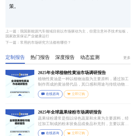
策。
上一篇：我国新能源汽车领域目前以市场驱动为主，但需注意补齐技术短板，
国家政策保证产业健康运行
下一篇：常用的市场研究方法都有哪些？
定制报告
热门报告
深度报告
动态监测
更多
2025年全球植物性黄油市场调研报告
植物性黄油是一种以植物油脂为主要原料，通过加工
制作而成的黄油替代品，其口感和用途与传统动物黄
油较为相似，常见的有大豆油、菜籽油、椰子油、棕
在线咨询
立即订购
榈油等，这些植物油脂经过精炼、氢化或酯交换等工
艺处理，使其具备类似动物黄油的质地和熔点，通常
还会添加水、盐、乳化剂（如卵磷脂）、防腐剂、食
用香精、色素等，以改善口感、延长保质期和调整风
2025年全球蔬果绿粉市场调研报告
味。
蔬果绿粉通常是指以绿色蔬菜和水果为主要原料，经
过加工制成的粉末状食品或食品补充剂，主要以富含
叶绿素、膳食纤维、维生素、矿物质等营养成分的绿
在线咨询
立即订购
色蔬菜和水果为原料，常见的包括菠菜、羽衣甘蓝、