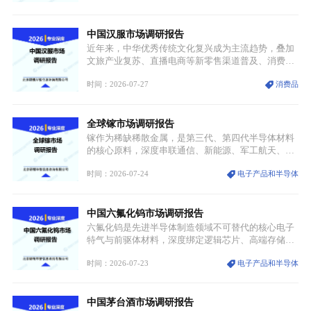
解。本次危机直接造成全球七成高端PPE树脂断供，
产品价格半年内暴涨超400%，上下游产业链出现“有
中国汉服市场调研报告
价无市”的供给真空，并沿高频覆铜板、PCB电路板向
AI服务器、5G基站等高端电子终端持续传导，全产业
近年来，中华优秀传统文化复兴成为主流趋势，叠加
链生产、成本、交付均承受巨大压力。
文旅产业复苏、直播电商等新零售渠道普及、消费群
体审美迭代多重因素，汉服行业迎来发展黄金期。汉
时间：2026-07-27
消费品
服不再局限于传统节日、古风活动等小众场景，逐步
融入旅游、日常穿搭、礼仪培训、婚庆等多元消费场
景，成为承载国风文化、拉动实体消费与文旅融合的
全球镓市场调研报告
重要载体。同时，行业标准落地、生产技术升级、原
创设计能力提升，进一步夯实产业发展根基，吸引传
镓作为稀缺稀散金属，是第三代、第四代半导体材料
统服饰品牌、文旅企业等跨界入局，市场活力持续释
的核心原料，深度串联通信、新能源、军工航天、光
放。
伏等十余项战略产业，是现代高端制造业的隐形基石
时间：2026-07-24
电子产品和半导体
与大国科技博弈的关键战略资源。镓并非传统大宗金
属，但其衍生化合物是半导体技术迭代的核心载体，
凭借独特的物理与电学性能，构建起“军民融合、全
中国六氟化钨市场调研报告
领域渗透”的战略体系，成为全球科技产业运转的刚
需资源。
六氟化钨是先进半导体制造领域不可替代的核心电子
特气与前驱体材料，深度绑定逻辑芯片、高端存储芯
片等高端赛道。六氟化钨（WF₆）是半导体化学气相
时间：2026-07-23
电子产品和半导体
沉积（CVD）、原子层沉积（ALD）工艺专用前驱体
材料，也是高端电子特气的核心品类，常温下呈液
态，具备输送精准、计量稳定的特点，适配半导体精
中国茅台酒市场调研报告
密制造流程。