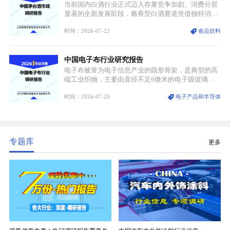
当前国内白酒行业正式迈入存量竞争加剧、消费分层
显著的全新发展阶段，酱香型白酒赛道凭借独特消费
认知与持续扩容的市场需求，成为行业核心增长赛
时间：2026-07-22
食品饮料
道。贵州茅台凭借独一无二的核心产区壁垒、刚性产
能稀缺性、百年积淀的顶级品牌影响力，构筑起牢不
可破的行业龙头地位，市场核心竞争力持续领跑全行
中国电子布行业研究报告
业。
电子布被誉为电子信息产业的隐形骨架，是典型的高
端工业织物，主要由直径不足9微米的电子级玻璃纤
维纱经精密织造加工制成，也是印制电路板（PCB）
时间：2026-07-20
电子产品和半导体
生产制造过程中不可或缺的核心基材。电子布具备高
精度、低介电、高耐热、高绝缘、低膨胀等优异综合
性能，无法被普通玻纤织物替代，且产品技术层级划
分清晰，四大主流品类技术壁垒逐级递增。
专题库
更多