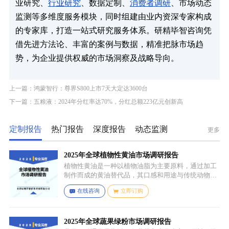
业研究、
行业研究
、数据定制、
消费者调研
、市场动态
监测等多维度服务模块，同时组建由业内资深专家构成
的专家库，打造一站式研究服务体系。研精毕智咨询凭
借先进方法论、丰富的案例与数据，精准把脉市场趋
势，为企业提供权威的市场洞察及战略导向。
上一篇：鸿蒙智行：尊界S800上市7天大定达3600台
下一篇：五粮液：2024年分红率达70%，分红总额223亿元创新高
定制报告
热门报告
深度报告
动态监测
更多
2025年全球植物性黄油市场调研报告
植物性黄油是一种以植物油脂为主要原料，通过加工
制作而成的黄油替代品，其口感和用途与传统动物黄
油较为相似，常见的有大豆油、菜籽油、椰子油、棕
在线咨询
立即订购
榈油等，这些植物油脂经过精炼、氢化或酯交换等工
艺处理，使其具备类似动物黄油的质地和熔点，通常
还会添加水、盐、乳化剂（如卵磷脂）、防腐剂、食
用香精、色素等，以改善口感、延长保质期和调整风
2025年全球蔬果绿粉市场调研报告