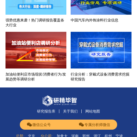
强势优惠来袭！热门调研报告覆盖各
中国汽车内外饰涂料行业信息
大行业
加油站便利店市场现状/消费者行为/发
行业分析：穿戴式设备消费需求挖掘
展趋势等调研分析
研究报告
研究报告库
关于我们
网站地图
微信公众号
专属分析师微信
总部:
北京
分公司:
加拿大
河南
郑州
浙江
杭州
宁波