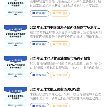
味。
蔬果绿粉通常是指以绿色蔬菜和水果为主要原料，经
过加工制成的粉末状食品或食品补充剂，主要以富含
叶绿素、膳食纤维、维生素、矿物质等营养成分的绿
在线咨询
立即订购
色蔬菜和水果为原料，常见的包括菠菜、羽衣甘蓝、
西兰花、生菜、小麦草、大麦草、螺旋藻、小球藻等
绿色蔬菜，青苹果、奇异果（绿心）、牛油果、青柠
等，有时也会搭配其他颜色的蔬果（如胡萝卜、甜菜
2025年全球与中国阳离子聚丙烯酰胺市场深度调
根等）以丰富营养等绿色水果。
研报告：行业趋势与投资前景分析
在2025年的全球市场深度调研报告中，我们首先对阳
离子聚丙烯酰胺行业进行了全面的概述，明确了市场
细分与应用场景。通过对细分产品的定义与特点进行
在线咨询
立即订购
深入分析，我们揭示了关键应用场景及其客群洞察。
2025年全球PCA甘油油酸酯市场调研报告
PCA 甘油油酸酯是一种酯型表面活性剂，由 5 - 氧代 -
L - 脯氨酸（即吡咯烷酮羧酸，PCA）、甘油和油酸通
过化学反应生成，化学名称为 5 - 氧代 - L - 脯氨酸 2 -
在线咨询
立即订购
羟基 - 3-(油酰氧基) 丙酯，分子式为 C26H45NO6，分
子量为 467.64，主要通过天然油脂的改性和化学反应
来制备，以植物油（如橄榄油、棕榈油等）为原料，
先进行皂化反应得到脂肪酸盐，再经过酸化、酯化等
2025年全球未锻压镍市场调研报告
一系列反应，将甘油与油酸结合，并引入 PCA 基团，
未锻压镍是指未经锻造、轧制、挤压等塑性加工处理
从而得到 PCA 甘油油酸酯。
的镍金属原料，通常以原始铸态或其他未加工状态存
在，一般为块状、锭状、粒状或其他铸造成型的原始
在线咨询
立即订购