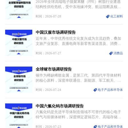
产业，成为现代工业体系中不可或缺的基础材料。
2026年全球高端电子级聚苯醚（PPE）树脂行业遭遇
结构性供给危机，受中东地缘冲突、航运阻断及核心
生产设施损毁多重因素影响，全球最大产能基地全面
时间：2026-07-28
化工材料
停产，行业长期维持寡头垄断的供应链格局彻底瓦
解。本次危机直接造成全球七成高端PPE树脂断供，
产品价格半年内暴涨超400%，上下游产业链出现“有
中国汉服市场调研报告
价无市”的供给真空，并沿高频覆铜板、PCB电路板向
AI服务器、5G基站等高端电子终端持续传导，全产业
近年来，中华优秀传统文化复兴成为主流趋势，叠加
链生产、成本、交付均承受巨大压力。
文旅产业复苏、直播电商等新零售渠道普及、消费群
体审美迭代多重因素，汉服行业迎来发展黄金期。汉
时间：2026-07-27
消费品
服不再局限于传统节日、古风活动等小众场景，逐步
融入旅游、日常穿搭、礼仪培训、婚庆等多元消费场
景，成为承载国风文化、拉动实体消费与文旅融合的
全球镓市场调研报告
重要载体。同时，行业标准落地、生产技术升级、原
创设计能力提升，进一步夯实产业发展根基，吸引传
镓作为稀缺稀散金属，是第三代、第四代半导体材料
统服饰品牌、文旅企业等跨界入局，市场活力持续释
的核心原料，深度串联通信、新能源、军工航天、光
放。
伏等十余项战略产业，是现代高端制造业的隐形基石
时间：2026-07-24
电子产品和半导体
与大国科技博弈的关键战略资源。镓并非传统大宗金
属，但其衍生化合物是半导体技术迭代的核心载体，
凭借独特的物理与电学性能，构建起“军民融合、全
中国六氟化钨市场调研报告
领域渗透”的战略体系，成为全球科技产业运转的刚
需资源。
六氟化钨是先进半导体制造领域不可替代的核心电子
特气与前驱体材料，深度绑定逻辑芯片、高端存储芯
片等高端赛道。六氟化钨（WF₆）是半导体化学气相
时间：2026-07-23
电子产品和半导体
沉积（CVD）、原子层沉积（ALD）工艺专用前驱体