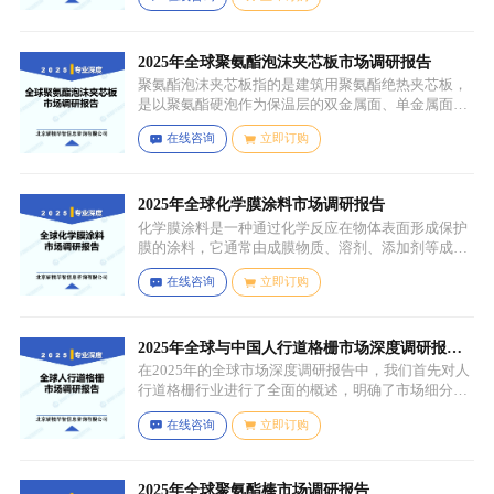
形态，表面可能保留铸造过程中形成的粗糙纹理或缺
陷（如气孔、缩孔等），未经过锻造、轧制、拉伸、
挤压等压力加工工艺，因此不具备均匀的晶粒结构和
力学性能，质地较脆且强度较低。
2025年全球聚氨酯泡沫夹芯板市场调研报告
聚氨酯泡沫夹芯板指的是建筑用聚氨酯绝热夹芯板，
是以聚氨酯硬泡作为保温层的双金属面、单金属面或
非金属面复合板材。
在线咨询
立即订购
2025年全球化学膜涂料市场调研报告
化学膜涂料是一种通过化学反应在物体表面形成保护
膜的涂料，它通常由成膜物质、溶剂、添加剂等成分
组成。成膜物质是涂料的主要成分，它在施工后通过
在线咨询
立即订购
化学反应（如聚合反应、交联反应等）形成连续的、
具有一定机械性能和保护性能的薄膜，溶剂用于溶解
成膜物质和调节涂料的粘度，以便于施工，添加剂则
可改善涂料的性能，如提高附着力、耐候性、耐腐蚀
2025年全球与中国人行道格栅市场深度调研报
性等。
告：行业趋势与投资前景分析
在2025年的全球市场深度调研报告中，我们首先对人
行道格栅行业进行了全面的概述，明确了市场细分与
应用场景。通过对细分产品的定义与特点进行深入分
在线咨询
立即订购
析，我们揭示了关键应用场景及其客群洞察。
2025年全球聚氨酯棒市场调研报告