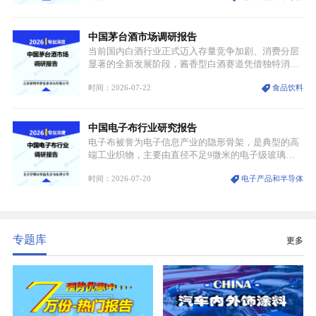
材料，也是高端电子特气的核心品类，常温下呈液
态，具备输送精准、计量稳定的特点，适配半导体精
中国茅台酒市场调研报告
密制造流程。
当前国内白酒行业正式迈入存量竞争加剧、消费分层
显著的全新发展阶段，酱香型白酒赛道凭借独特消费
认知与持续扩容的市场需求，成为行业核心增长赛
时间：2026-07-22
食品饮料
道。贵州茅台凭借独一无二的核心产区壁垒、刚性产
能稀缺性、百年积淀的顶级品牌影响力，构筑起牢不
可破的行业龙头地位，市场核心竞争力持续领跑全行
中国电子布行业研究报告
业。
电子布被誉为电子信息产业的隐形骨架，是典型的高
端工业织物，主要由直径不足9微米的电子级玻璃纤
维纱经精密织造加工制成，也是印制电路板（PCB）
时间：2026-07-20
电子产品和半导体
生产制造过程中不可或缺的核心基材。电子布具备高
精度、低介电、高耐热、高绝缘、低膨胀等优异综合
性能，无法被普通玻纤织物替代，且产品技术层级划
分清晰，四大主流品类技术壁垒逐级递增。
专题库
更多