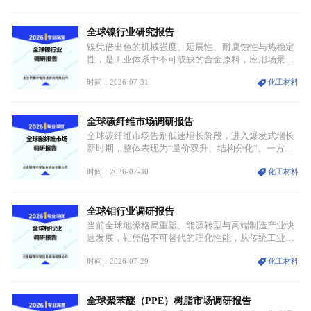
兴起，传统麻辣烫行业告别野蛮生长阶段，进入精细
化竞争周期。麻辣烫行业依托刚需属性、灵活的品类
全球镍行业研究报告
特点，在消费、创业、政策、技术多重驱动下，依旧
具备强劲的发展活力。
镍凭借出色的机械强度、延展性、耐腐蚀性与热稳定
性，是工业体系中不可或缺的合金原料，应用场景横
跨传统制造业、高端装备、新能源三大领域，综合使
时间：2026-07-31
化工材料
用价值难以被替代。依托理化优势，镍被全球主要经
济体纳入关键矿产储备清单，成为维系工业体系与能
源转型安全的重要物资。当前镍已从传统工业金属转
全球碳纤维市场调研报告
型为新能源核心战略矿产，全球产业形成“印尼掌控
资源与产能、中国主导消费与技术、工艺向低碳湿法
全球碳纤维市场告别低速增长阶段，进入爆发式增长
迭代、再生镍加速补位”的全新格局。
新时期，整体表现为“量价双升、结构分化”。一方面
市场整体需求量与市场价值同步走高，行业盈利空间
时间：2026-07-30
化工材料
持续扩张；另一方面产品、需求、应用场景呈现明显
分层，高端小丝束产品溢价能力突出，大丝束产品依
托性价比抢占工业主流市场，通用型产品支撑行业整
全球钼行业调研报告
体规模扩张，高附加值领域与规模化工业应用形成两
大独立增长体系。
当前全球地缘格局重塑、能源转型与高端制造产业快
速发展，钼凭借不可替代的理化性能，从传统工业金
属转变为各国重点管控的战略矿产，行业整体进入供
时间：2026-07-29
化工材料
需格局重构、价值体系重估的新阶段。钼是典型难熔
金属，核心物理化学性能构筑了其不可替代性，也是
其广泛应用于高端领域的基础，多重特性叠加，让钼
全球聚苯醚（PPE）树脂市场调研报告
贯穿传统工业、高端制造、军工、新能源等多个核心