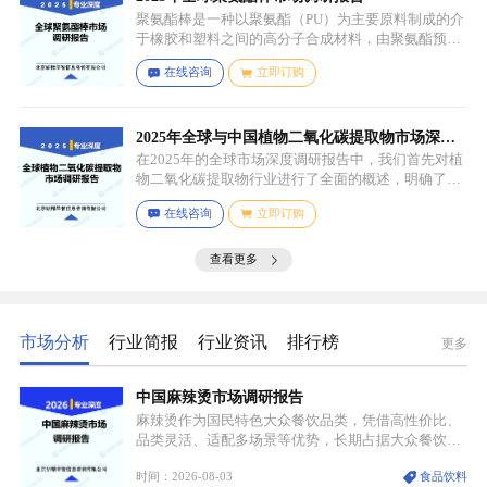
聚氨酯棒是一种以聚氨酯（PU）为主要原料制成的介
于橡胶和塑料之间的高分子合成材料，由聚氨酯预聚
体、扩链剂、低分子量多元醇、助剂等组成，其中，
在线咨询
立即订购
预聚体是基础原料，决定了聚氨酯棒的基本性能，扩
链剂用于增加分子链长度，提高材料的强度和韧性，
低分子量多元醇则可调节材料的硬度和柔软度，助剂
如增塑剂、填充剂、着色剂、抗氧剂、光稳定剂、阻
2025年全球与中国植物二氧化碳提取物市场深度
燃剂等，可改善材料的加工性能、物理性能和化学性
调研报告：行业趋势与投资前景分析
在2025年的全球市场深度调研报告中，我们首先对植
能等。
物二氧化碳提取物行业进行了全面的概述，明确了市
场细分与应用场景。通过对细分产品的定义与特点进
在线咨询
立即订购
行深入分析，我们揭示了关键应用场景及其客群洞
察。
查看更多
市场分析
行业简报
行业资讯
排行榜
更多
中国麻辣烫市场调研报告
麻辣烫作为国民特色大众餐饮品类，凭借高性价比、
品类灵活、适配多场景等优势，长期占据大众餐饮重
要席位。近年来国内餐饮行业加速规范化、连锁化转
时间：2026-08-03
食品饮料
型，叠加消费需求升级、线上流量变革、新零售业态