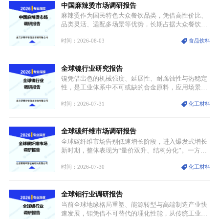
中国麻辣烫市场调研报告
麻辣烫作为国民特色大众餐饮品类，凭借高性价比、
品类灵活、适配多场景等优势，长期占据大众餐饮重
要席位。近年来国内餐饮行业加速规范化、连锁化转
时间：2026-08-03
食品饮料
型，叠加消费需求升级、线上流量变革、新零售业态
兴起，传统麻辣烫行业告别野蛮生长阶段，进入精细
化竞争周期。麻辣烫行业依托刚需属性、灵活的品类
全球镍行业研究报告
特点，在消费、创业、政策、技术多重驱动下，依旧
具备强劲的发展活力。
镍凭借出色的机械强度、延展性、耐腐蚀性与热稳定
性，是工业体系中不可或缺的合金原料，应用场景横
跨传统制造业、高端装备、新能源三大领域，综合使
时间：2026-07-31
化工材料
用价值难以被替代。依托理化优势，镍被全球主要经
济体纳入关键矿产储备清单，成为维系工业体系与能
源转型安全的重要物资。当前镍已从传统工业金属转
全球碳纤维市场调研报告
型为新能源核心战略矿产，全球产业形成“印尼掌控
资源与产能、中国主导消费与技术、工艺向低碳湿法
全球碳纤维市场告别低速增长阶段，进入爆发式增长
迭代、再生镍加速补位”的全新格局。
新时期，整体表现为“量价双升、结构分化”。一方面
市场整体需求量与市场价值同步走高，行业盈利空间
时间：2026-07-30
化工材料
持续扩张；另一方面产品、需求、应用场景呈现明显
分层，高端小丝束产品溢价能力突出，大丝束产品依
托性价比抢占工业主流市场，通用型产品支撑行业整
全球钼行业调研报告
体规模扩张，高附加值领域与规模化工业应用形成两
大独立增长体系。
当前全球地缘格局重塑、能源转型与高端制造产业快
速发展，钼凭借不可替代的理化性能，从传统工业金