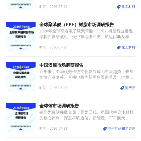
属转变为各国重点管控的战略矿产，行业整体进入供
时间：2026-07-29
化工材料
需格局重构、价值体系重估的新阶段。钼是典型难熔
金属，核心物理化学性能构筑了其不可替代性，也是
其广泛应用于高端领域的基础，多重特性叠加，让钼
全球聚苯醚（PPE）树脂市场调研报告
贯穿传统工业、高端制造、军工、新能源等多个核心
产业，成为现代工业体系中不可或缺的基础材料。
2026年全球高端电子级聚苯醚（PPE）树脂行业遭遇
结构性供给危机，受中东地缘冲突、航运阻断及核心
生产设施损毁多重因素影响，全球最大产能基地全面
时间：2026-07-28
化工材料
停产，行业长期维持寡头垄断的供应链格局彻底瓦
解。本次危机直接造成全球七成高端PPE树脂断供，
产品价格半年内暴涨超400%，上下游产业链出现“有
中国汉服市场调研报告
价无市”的供给真空，并沿高频覆铜板、PCB电路板向
AI服务器、5G基站等高端电子终端持续传导，全产业
近年来，中华优秀传统文化复兴成为主流趋势，叠加
链生产、成本、交付均承受巨大压力。
文旅产业复苏、直播电商等新零售渠道普及、消费群
体审美迭代多重因素，汉服行业迎来发展黄金期。汉
时间：2026-07-27
消费品
服不再局限于传统节日、古风活动等小众场景，逐步
融入旅游、日常穿搭、礼仪培训、婚庆等多元消费场
景，成为承载国风文化、拉动实体消费与文旅融合的
全球镓市场调研报告
重要载体。同时，行业标准落地、生产技术升级、原
创设计能力提升，进一步夯实产业发展根基，吸引传
镓作为稀缺稀散金属，是第三代、第四代半导体材料
统服饰品牌、文旅企业等跨界入局，市场活力持续释
的核心原料，深度串联通信、新能源、军工航天、光
放。
伏等十余项战略产业，是现代高端制造业的隐形基石
时间：2026-07-24
电子产品和半导体
与大国科技博弈的关键战略资源。镓并非传统大宗金
属，但其衍生化合物是半导体技术迭代的核心载体，
凭借独特的物理与电学性能，构建起“军民融合、全