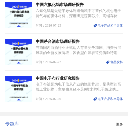
中国六氟化钨市场调研报告
领域渗透”的战略体系，成为全球科技产业运转的刚
需资源。
六氟化钨是先进半导体制造领域不可替代的核心电子
特气与前驱体材料，深度绑定逻辑芯片、高端存储芯
片等高端赛道。六氟化钨（WF₆）是半导体化学气相
时间：2026-07-23
电子产品和半导体
沉积（CVD）、原子层沉积（ALD）工艺专用前驱体
材料，也是高端电子特气的核心品类，常温下呈液
态，具备输送精准、计量稳定的特点，适配半导体精
中国茅台酒市场调研报告
密制造流程。
当前国内白酒行业正式迈入存量竞争加剧、消费分层
显著的全新发展阶段，酱香型白酒赛道凭借独特消费
认知与持续扩容的市场需求，成为行业核心增长赛
时间：2026-07-22
食品饮料
道。贵州茅台凭借独一无二的核心产区壁垒、刚性产
能稀缺性、百年积淀的顶级品牌影响力，构筑起牢不
可破的行业龙头地位，市场核心竞争力持续领跑全行
中国电子布行业研究报告
业。
电子布被誉为电子信息产业的隐形骨架，是典型的高
端工业织物，主要由直径不足9微米的电子级玻璃纤
维纱经精密织造加工制成，也是印制电路板（PCB）
时间：2026-07-20
电子产品和半导体
生产制造过程中不可或缺的核心基材。电子布具备高
精度、低介电、高耐热、高绝缘、低膨胀等优异综合
性能，无法被普通玻纤织物替代，且产品技术层级划
分清晰，四大主流品类技术壁垒逐级递增。
专题库
更多