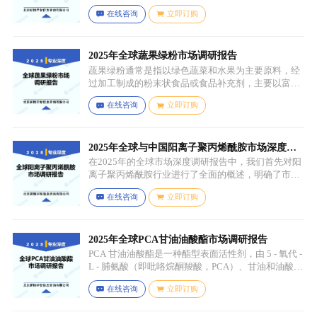
油较为相似，常见的有大豆油、菜籽油、椰子油、棕
在线咨询
立即订购
榈油等，这些植物油脂经过精炼、氢化或酯交换等工
艺处理，使其具备类似动物黄油的质地和熔点，通常
还会添加水、盐、乳化剂（如卵磷脂）、防腐剂、食
用香精、色素等，以改善口感、延长保质期和调整风
2025年全球蔬果绿粉市场调研报告
味。
蔬果绿粉通常是指以绿色蔬菜和水果为主要原料，经
过加工制成的粉末状食品或食品补充剂，主要以富含
叶绿素、膳食纤维、维生素、矿物质等营养成分的绿
在线咨询
立即订购
色蔬菜和水果为原料，常见的包括菠菜、羽衣甘蓝、
西兰花、生菜、小麦草、大麦草、螺旋藻、小球藻等
绿色蔬菜，青苹果、奇异果（绿心）、牛油果、青柠
等，有时也会搭配其他颜色的蔬果（如胡萝卜、甜菜
2025年全球与中国阳离子聚丙烯酰胺市场深度调
根等）以丰富营养等绿色水果。
研报告：行业趋势与投资前景分析
在2025年的全球市场深度调研报告中，我们首先对阳
离子聚丙烯酰胺行业进行了全面的概述，明确了市场
细分与应用场景。通过对细分产品的定义与特点进行
在线咨询
立即订购
深入分析，我们揭示了关键应用场景及其客群洞察。
2025年全球PCA甘油油酸酯市场调研报告
PCA 甘油油酸酯是一种酯型表面活性剂，由 5 - 氧代 -
L - 脯氨酸（即吡咯烷酮羧酸，PCA）、甘油和油酸通
过化学反应生成，化学名称为 5 - 氧代 - L - 脯氨酸 2 -
在线咨询
立即订购
羟基 - 3-(油酰氧基) 丙酯，分子式为 C26H45NO6，分
子量为 467.64，主要通过天然油脂的改性和化学反应