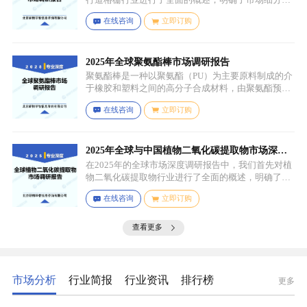
应用场景。通过对细分产品的定义与特点进行深入分
在线咨询
立即订购
析，我们揭示了关键应用场景及其客群洞察。
2025年全球聚氨酯棒市场调研报告
聚氨酯棒是一种以聚氨酯（PU）为主要原料制成的介
于橡胶和塑料之间的高分子合成材料，由聚氨酯预聚
体、扩链剂、低分子量多元醇、助剂等组成，其中，
在线咨询
立即订购
预聚体是基础原料，决定了聚氨酯棒的基本性能，扩
链剂用于增加分子链长度，提高材料的强度和韧性，
低分子量多元醇则可调节材料的硬度和柔软度，助剂
如增塑剂、填充剂、着色剂、抗氧剂、光稳定剂、阻
2025年全球与中国植物二氧化碳提取物市场深度
燃剂等，可改善材料的加工性能、物理性能和化学性
调研报告：行业趋势与投资前景分析
在2025年的全球市场深度调研报告中，我们首先对植
能等。
物二氧化碳提取物行业进行了全面的概述，明确了市
场细分与应用场景。通过对细分产品的定义与特点进
在线咨询
立即订购
行深入分析，我们揭示了关键应用场景及其客群洞
察。
查看更多
市场分析
行业简报
行业资讯
排行榜
更多