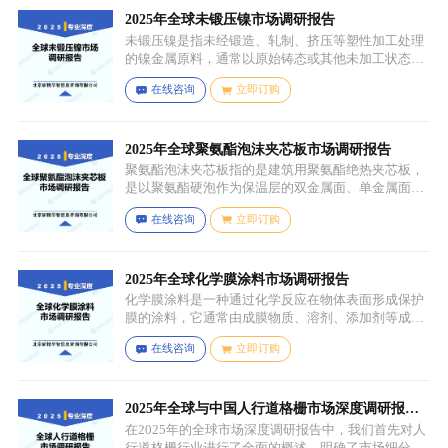
来制备，以植物油（如橄榄油、棕榈油等）为原料，
先进行皂化反应得到脂肪酸盐，再经过酸化、酯化等
2025年全球未锻压镍市场调研报告
一系列反应，将甘油与油酸结合，并引入 PCA 基团，
未锻压镍是指未经锻造、轧制、挤压等塑性加工处理
从而得到 PCA 甘油油酸酯。
的镍金属原料，通常以原始铸态或其他未加工状态存
在，一般为块状、锭状、粒状或其他铸造成型的原始
在线咨询
立即订购
形态，表面可能保留铸造过程中形成的粗糙纹理或缺
陷（如气孔、缩孔等），未经过锻造、轧制、拉伸、
挤压等压力加工工艺，因此不具备均匀的晶粒结构和
力学性能，质地较脆且强度较低。
2025年全球聚氨酯泡沫夹芯板市场调研报告
聚氨酯泡沫夹芯板指的是建筑用聚氨酯绝热夹芯板，
是以聚氨酯硬泡作为保温层的双金属面、单金属面或
非金属面复合板材。
在线咨询
立即订购
2025年全球化学膜涂料市场调研报告
化学膜涂料是一种通过化学反应在物体表面形成保护
膜的涂料，它通常由成膜物质、溶剂、添加剂等成分
组成。成膜物质是涂料的主要成分，它在施工后通过
在线咨询
立即订购
化学反应（如聚合反应、交联反应等）形成连续的、
具有一定机械性能和保护性能的薄膜，溶剂用于溶解
成膜物质和调节涂料的粘度，以便于施工，添加剂则
可改善涂料的性能，如提高附着力、耐候性、耐腐蚀
2025年全球与中国人行道格栅市场深度调研报
性等。
告：行业趋势与投资前景分析
在2025年的全球市场深度调研报告中，我们首先对人
行道格栅行业进行了全面的概述，明确了市场细分与