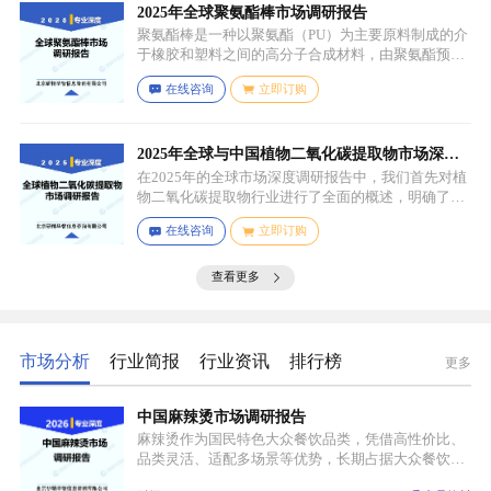
2025年全球聚氨酯棒市场调研报告
聚氨酯棒是一种以聚氨酯（PU）为主要原料制成的介
于橡胶和塑料之间的高分子合成材料，由聚氨酯预聚
体、扩链剂、低分子量多元醇、助剂等组成，其中，
在线咨询
立即订购
预聚体是基础原料，决定了聚氨酯棒的基本性能，扩
链剂用于增加分子链长度，提高材料的强度和韧性，
低分子量多元醇则可调节材料的硬度和柔软度，助剂
如增塑剂、填充剂、着色剂、抗氧剂、光稳定剂、阻
2025年全球与中国植物二氧化碳提取物市场深度
燃剂等，可改善材料的加工性能、物理性能和化学性
调研报告：行业趋势与投资前景分析
在2025年的全球市场深度调研报告中，我们首先对植
能等。
物二氧化碳提取物行业进行了全面的概述，明确了市
场细分与应用场景。通过对细分产品的定义与特点进
在线咨询
立即订购
行深入分析，我们揭示了关键应用场景及其客群洞
察。
查看更多
市场分析
行业简报
行业资讯
排行榜
更多
中国麻辣烫市场调研报告
麻辣烫作为国民特色大众餐饮品类，凭借高性价比、
品类灵活、适配多场景等优势，长期占据大众餐饮重
要席位。近年来国内餐饮行业加速规范化、连锁化转