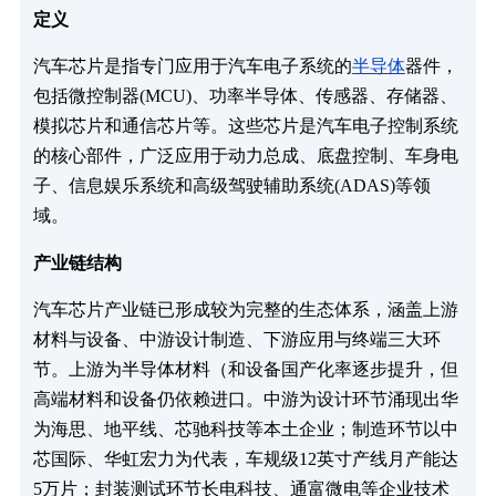
定义
汽车芯片是指专门应用于汽车电子系统的
半导体
器件，
包括微控制器(MCU)、功率半导体、传感器、存储器、
模拟芯片和通信芯片等。这些芯片是汽车电子控制系统
的核心部件，广泛应用于动力总成、底盘控制、车身电
子、信息娱乐系统和高级驾驶辅助系统(ADAS)等领
域。
产业链结构
汽车芯片产业链已形成较为完整的生态体系，涵盖上游
材料与设备、中游设计制造、下游应用与终端三大环
节。上游为半导体材料（和设备国产化率逐步提升，但
高端材料和设备仍依赖进口。中游为设计环节涌现出华
为海思、地平线、芯驰科技等本土企业；制造环节以中
芯国际、华虹宏力为代表，车规级12英寸产线月产能达
5万片；封装测试环节长电科技、通富微电等企业技术