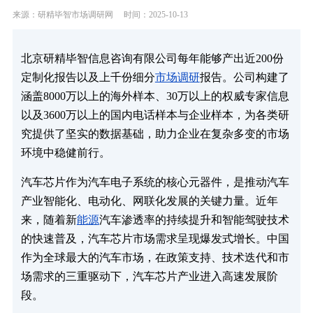
来源：研精毕智市场调研网
时间：2025-10-13
北京研精毕智信息咨询有限公司每年能够产出近200份
定制化报告以及上千份细分
市场调研
报告。公司构建了
涵盖8000万以上的海外样本、30万以上的权威专家信息
以及3600万以上的国内电话样本与企业样本，为各类研
究提供了坚实的数据基础，助力企业在复杂多变的市场
环境中稳健前行。
汽车芯片作为汽车电子系统的核心元器件，是推动汽车
产业智能化、电动化、网联化发展的关键力量。近年
来，随着新
能源
汽车渗透率的持续提升和智能驾驶技术
的快速普及，汽车芯片市场需求呈现爆发式增长。中国
作为全球最大的汽车市场，在政策支持、技术迭代和市
场需求的三重驱动下，汽车芯片产业进入高速发展阶
段。