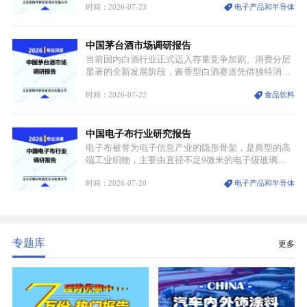
时间：2026-07-23
电子产品和半导体
沉积（CVD）、原子层沉积（ALD）工艺专用前驱体
材料，也是高端电子特气的核心品类，常温下呈液
态，具备输送精准、计量稳定的特点，适配半导体精
中国茅台酒市场调研报告
密制造流程。
当前国内白酒行业正式迈入存量竞争加剧、消费分层
显著的全新发展阶段，酱香型白酒赛道凭借独特消费
认知与持续扩容的市场需求，成为行业核心增长赛
时间：2026-07-22
食品饮料
道。贵州茅台凭借独一无二的核心产区壁垒、刚性产
能稀缺性、百年积淀的顶级品牌影响力，构筑起牢不
可破的行业龙头地位，市场核心竞争力持续领跑全行
中国电子布行业研究报告
业。
电子布被誉为电子信息产业的隐形骨架，是典型的高
端工业织物，主要由直径不足9微米的电子级玻璃纤
维纱经精密织造加工制成，也是印制电路板（PCB）
时间：2026-07-20
电子产品和半导体
生产制造过程中不可或缺的核心基材。电子布具备高
精度、低介电、高耐热、高绝缘、低膨胀等优异综合
性能，无法被普通玻纤织物替代，且产品技术层级划
分清晰，四大主流品类技术壁垒逐级递增。
专题库
更多