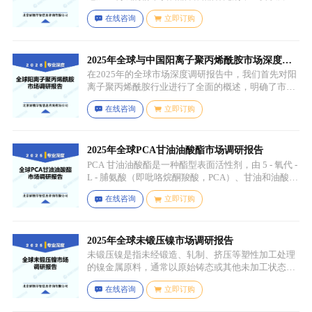
叶绿素、膳食纤维、维生素、矿物质等营养成分的绿
在线咨询
立即订购
色蔬菜和水果为原料，常见的包括菠菜、羽衣甘蓝、
西兰花、生菜、小麦草、大麦草、螺旋藻、小球藻等
绿色蔬菜，青苹果、奇异果（绿心）、牛油果、青柠
等，有时也会搭配其他颜色的蔬果（如胡萝卜、甜菜
2025年全球与中国阳离子聚丙烯酰胺市场深度调
根等）以丰富营养等绿色水果。
研报告：行业趋势与投资前景分析
在2025年的全球市场深度调研报告中，我们首先对阳
离子聚丙烯酰胺行业进行了全面的概述，明确了市场
细分与应用场景。通过对细分产品的定义与特点进行
在线咨询
立即订购
深入分析，我们揭示了关键应用场景及其客群洞察。
2025年全球PCA甘油油酸酯市场调研报告
PCA 甘油油酸酯是一种酯型表面活性剂，由 5 - 氧代 -
L - 脯氨酸（即吡咯烷酮羧酸，PCA）、甘油和油酸通
过化学反应生成，化学名称为 5 - 氧代 - L - 脯氨酸 2 -
在线咨询
立即订购
羟基 - 3-(油酰氧基) 丙酯，分子式为 C26H45NO6，分
子量为 467.64，主要通过天然油脂的改性和化学反应
来制备，以植物油（如橄榄油、棕榈油等）为原料，
先进行皂化反应得到脂肪酸盐，再经过酸化、酯化等
2025年全球未锻压镍市场调研报告
一系列反应，将甘油与油酸结合，并引入 PCA 基团，
未锻压镍是指未经锻造、轧制、挤压等塑性加工处理
从而得到 PCA 甘油油酸酯。
的镍金属原料，通常以原始铸态或其他未加工状态存
在，一般为块状、锭状、粒状或其他铸造成型的原始
在线咨询
立即订购
形态，表面可能保留铸造过程中形成的粗糙纹理或缺
陷（如气孔、缩孔等），未经过锻造、轧制、拉伸、