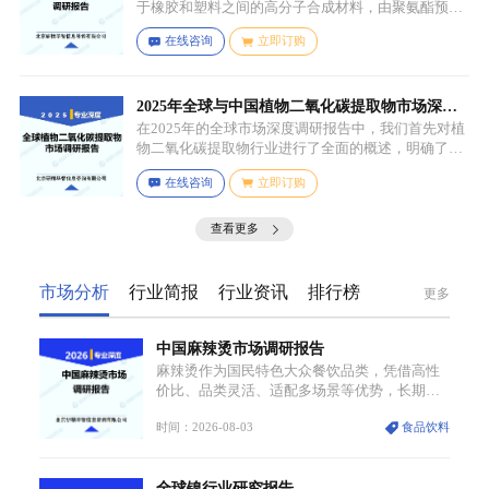
于橡胶和塑料之间的高分子合成材料，由聚氨酯预聚
体、扩链剂、低分子量多元醇、助剂等组成，其中，
在线咨询
立即订购
预聚体是基础原料，决定了聚氨酯棒的基本性能，扩
链剂用于增加分子链长度，提高材料的强度和韧性，
低分子量多元醇则可调节材料的硬度和柔软度，助剂
如增塑剂、填充剂、着色剂、抗氧剂、光稳定剂、阻
2025年全球与中国植物二氧化碳提取物市场深度
燃剂等，可改善材料的加工性能、物理性能和化学性
调研报告：行业趋势与投资前景分析
在2025年的全球市场深度调研报告中，我们首先对植
能等。
物二氧化碳提取物行业进行了全面的概述，明确了市
场细分与应用场景。通过对细分产品的定义与特点进
在线咨询
立即订购
行深入分析，我们揭示了关键应用场景及其客群洞
察。
查看更多
市场分析
行业简报
行业资讯
排行榜
更多
中国麻辣烫市场调研报告
麻辣烫作为国民特色大众餐饮品类，凭借高性
价比、品类灵活、适配多场景等优势，长期占
据大众餐饮重要席位。近年来国内餐饮行业加
时间：2026-08-03
食品饮料
速规范化、连锁化转型，叠加消费需求升级、
线上流量变革、新零售业态兴起，传统麻辣烫
行业告别野蛮生长阶段，进入精细化竞争周
全球镍行业研究报告
期。麻辣烫行业依托刚需属性、灵活的品类特