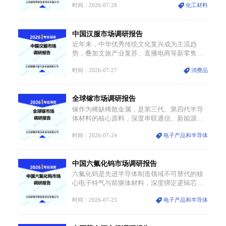
时间：2026-07-28
化工材料
球最大产能基地全面停产，行业长期维持寡头
垄断的供应链格局彻底瓦解。本次危机直接造
成全球七成高端PPE树脂断供，产品价格半年
中国汉服市场调研报告
内暴涨超400%，上下游产业链出现“有价无
市”的供给真空，并沿高频覆铜板、PCB电路板
近年来，中华优秀传统文化复兴成为主流趋
向AI服务器、5G基站等高端电子终端持续传
势，叠加文旅产业复苏、直播电商等新零售渠
导，全产业链生产、成本、交付均承受巨大压
道普及、消费群体审美迭代多重因素，汉服行
力。
时间：2026-07-27
消费品
业迎来发展黄金期。汉服不再局限于传统节
日、古风活动等小众场景，逐步融入旅游、日
常穿搭、礼仪培训、婚庆等多元消费场景，成
全球镓市场调研报告
为承载国风文化、拉动实体消费与文旅融合的
重要载体。同时，行业标准落地、生产技术升
镓作为稀缺稀散金属，是第三代、第四代半导
级、原创设计能力提升，进一步夯实产业发展
体材料的核心原料，深度串联通信、新能源、
根基，吸引传统服饰品牌、文旅企业等跨界入
军工航天、光伏等十余项战略产业，是现代高
局，市场活力持续释放。
时间：2026-07-24
电子产品和半导体
端制造业的隐形基石与大国科技博弈的关键战
略资源。镓并非传统大宗金属，但其衍生化合
物是半导体技术迭代的核心载体，凭借独特的
中国六氟化钨市场调研报告
物理与电学性能，构建起“军民融合、全领域渗
透”的战略体系，成为全球科技产业运转的刚需
六氟化钨是先进半导体制造领域不可替代的核
资源。
心电子特气与前驱体材料，深度绑定逻辑芯
片、高端存储芯片等高端赛道。六氟化钨
时间：2026-07-23
电子产品和半导体
（WF₆）是半导体化学气相沉积（CVD）、原
子层沉积（ALD）工艺专用前驱体材料，也是
高端电子特气的核心品类，常温下呈液态，具