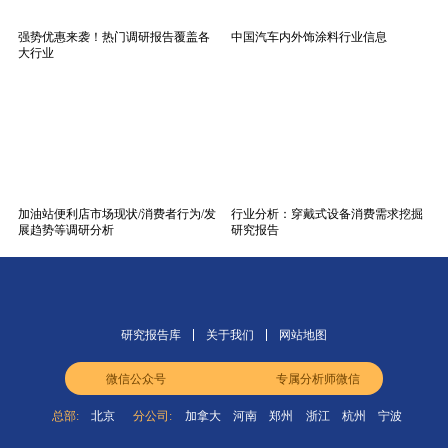
强势优惠来袭！热门调研报告覆盖各
中国汽车内外饰涂料行业信息
大行业
加油站便利店市场现状/消费者行为/发
行业分析：穿戴式设备消费需求挖掘
展趋势等调研分析
研究报告
研究报告库
关于我们
网站地图
微信公众号
专属分析师微信
总部:
北京
分公司:
加拿大
河南
郑州
浙江
杭州
宁波