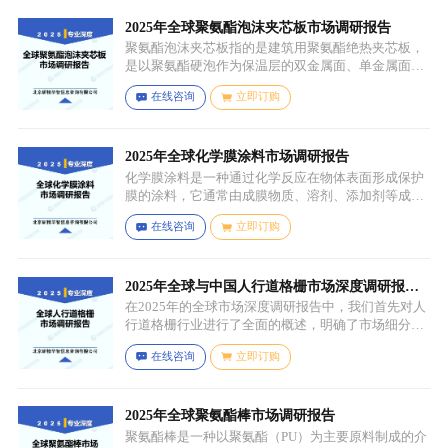
挤压等压力加工工艺，因此不具备均匀的晶粒结构和
力学性能，质地较脆且强度较低。
2025年全球聚氨酯泡沫夹芯板市场调研报告
聚氨酯泡沫夹芯板指的是建筑用聚氨酯绝热夹芯板，
是以聚氨酯硬泡作为保温层的双金属面、单金属面或
非金属面复合板材。
在线咨询
立即订购
2025年全球化学膜涂料市场调研报告
化学膜涂料是一种通过化学反应在物体表面形成保护
膜的涂料，它通常由成膜物质、溶剂、添加剂等成分
组成。成膜物质是涂料的主要成分，它在施工后通过
在线咨询
立即订购
化学反应（如聚合反应、交联反应等）形成连续的、
具有一定机械性能和保护性能的薄膜，溶剂用于溶解
成膜物质和调节涂料的粘度，以便于施工，添加剂则
可改善涂料的性能，如提高附着力、耐候性、耐腐蚀
2025年全球与中国人行道格栅市场深度调研报
性等。
告：行业趋势与投资前景分析
在2025年的全球市场深度调研报告中，我们首先对人
行道格栅行业进行了全面的概述，明确了市场细分与
应用场景。通过对细分产品的定义与特点进行深入分
在线咨询
立即订购
析，我们揭示了关键应用场景及其客群洞察。
2025年全球聚氨酯棒市场调研报告
聚氨酯棒是一种以聚氨酯（PU）为主要原料制成的介