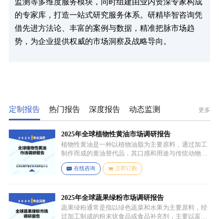
监测等多维度服务模块，同时组建由业内资深专家构成
的专家库，打造一站式研究服务体系。研精毕智咨询凭
借先进方法论、丰富的案例与数据，精准把脉市场趋
势，为企业提供权威的市场洞察及战略导向。
定制报告
热门报告
深度报告
动态监测
更多
2025年全球植物性黄油市场调研报告
植物性黄油是一种以植物油脂为主要原料，通过加工
制作而成的黄油替代品，其口感和用途与传统动物黄
油较为相似，常见的有大豆油、菜籽油、椰子油、棕
在线咨询
立即订购
榈油等，这些植物油脂经过精炼、氢化或酯交换等工
艺处理，使其具备类似动物黄油的质地和熔点，通常
还会添加水、盐、乳化剂（如卵磷脂）、防腐剂、食
用香精、色素等，以改善口感、延长保质期和调整风
2025年全球蔬果绿粉市场调研报告
味。
蔬果绿粉通常是指以绿色蔬菜和水果为主要原料，经
过加工制成的粉末状食品或食品补充剂，主要以富含