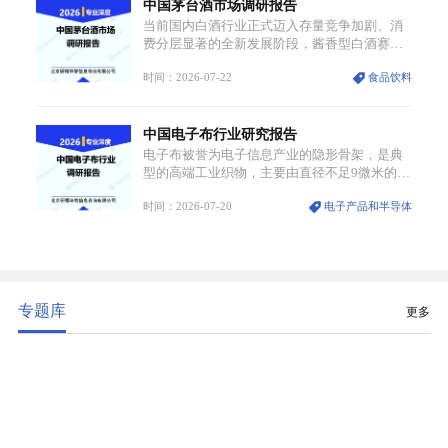
中国茅台酒市场调研报告
备输送精准、计量稳定的特点，适配半导体精
密制造流程。
当前国内白酒行业正式迈入存量竞争加剧、消
费分层显著的全新发展阶段，酱香型白酒赛道
凭借独特消费认知与持续扩容的市场需求，成
时间：2026-07-22
食品饮料
为行业核心增长赛道。贵州茅台凭借独一无二
的核心产区壁垒、刚性产能稀缺性、百年积淀
的顶级品牌影响力，构筑起牢不可破的行业龙
中国电子布行业研究报告
头地位，市场核心竞争力持续领跑全行业。
电子布被誉为电子信息产业的隐形骨架，是典
型的高端工业织物，主要由直径不足9微米的电
子级玻璃纤维纱经精密织造加工制成，也是印
时间：2026-07-20
电子产品和半导体
制电路板（PCB）生产制造过程中不可或缺的
核心基材。电子布具备高精度、低介电、高耐
热、高绝缘、低膨胀等优异综合性能，无法被
普通玻纤织物替代，且产品技术层级划分清
晰，四大主流品类技术壁垒逐级递增。
专题库
更多