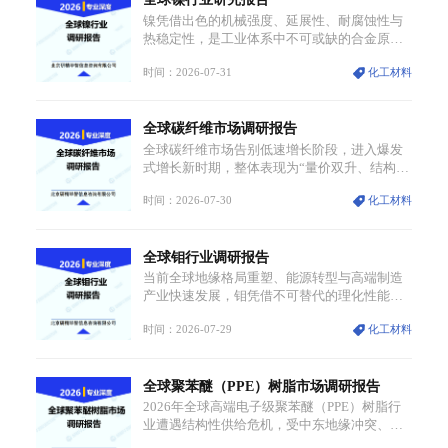
点，在消费、创业、政策、技术多重驱动下，
镍凭借出色的机械强度、延展性、耐腐蚀性与
依旧具备强劲的发展活力。
热稳定性，是工业体系中不可或缺的合金原
料，应用场景横跨传统制造业、高端装备、新
时间：2026-07-31
化工材料
能源三大领域，综合使用价值难以被替代。依
托理化优势，镍被全球主要经济体纳入关键矿
产储备清单，成为维系工业体系与能源转型安
全球碳纤维市场调研报告
全的重要物资。当前镍已从传统工业金属转型
为新能源核心战略矿产，全球产业形成“印尼掌
全球碳纤维市场告别低速增长阶段，进入爆发
控资源与产能、中国主导消费与技术、工艺向
式增长新时期，整体表现为“量价双升、结构分
低碳湿法迭代、再生镍加速补位”的全新格局。
化”。一方面市场整体需求量与市场价值同步走
时间：2026-07-30
化工材料
高，行业盈利空间持续扩张；另一方面产品、
需求、应用场景呈现明显分层，高端小丝束产
品溢价能力突出，大丝束产品依托性价比抢占
全球钼行业调研报告
工业主流市场，通用型产品支撑行业整体规模
扩张，高附加值领域与规模化工业应用形成两
当前全球地缘格局重塑、能源转型与高端制造
大独立增长体系。
产业快速发展，钼凭借不可替代的理化性能，
从传统工业金属转变为各国重点管控的战略矿
时间：2026-07-29
化工材料
产，行业整体进入供需格局重构、价值体系重
估的新阶段。钼是典型难熔金属，核心物理化
学性能构筑了其不可替代性，也是其广泛应用
全球聚苯醚（PPE）树脂市场调研报告
于高端领域的基础，多重特性叠加，让钼贯穿
传统工业、高端制造、军工、新能源等多个核
2026年全球高端电子级聚苯醚（PPE）树脂行
心产业，成为现代工业体系中不可或缺的基础
业遭遇结构性供给危机，受中东地缘冲突、航
材料。
运阻断及核心生产设施损毁多重因素影响，全