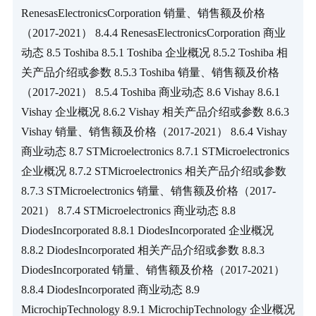
RenesasElectronicsCorporation 销量、销售额及价格
（2017-2021） 8.4.4 RenesasElectronicsCorporation 商业
动态 8.5 Toshiba 8.5.1 Toshiba 企业概况 8.5.2 Toshiba 相
关产品介绍或参数 8.5.3 Toshiba 销量、销售额及价格
（2017-2021） 8.5.4 Toshiba 商业动态 8.6 Vishay 8.6.1 
Vishay 企业概况 8.6.2 Vishay 相关产品介绍或参数 8.6.3 
Vishay 销量、销售额及价格（2017-2021） 8.6.4 Vishay 
商业动态 8.7 STMicroelectronics 8.7.1 STMicroelectronics 
企业概况 8.7.2 STMicroelectronics 相关产品介绍或参数 
8.7.3 STMicroelectronics 销量、销售额及价格（2017-
2021） 8.7.4 STMicroelectronics 商业动态 8.8 
DiodesIncorporated 8.8.1 DiodesIncorporated 企业概况 
8.8.2 DiodesIncorporated 相关产品介绍或参数 8.8.3 
DiodesIncorporated 销量、销售额及价格（2017-2021） 
8.8.4 DiodesIncorporated 商业动态 8.9 
MicrochipTechnology 8.9.1 MicrochipTechnology 企业概况 