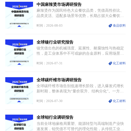
中国麻辣烫市场调研报告
麻辣烫作为国民特色大众餐饮品类，凭借高性价比、
品类灵活、适配多场景等优势，长期占据大众餐饮重
要席位。近年来国内餐饮行业加速规范化、连锁化转
时间：2026-08-03
食品饮料
型，叠加消费需求升级、线上流量变革、新零售业态
兴起，传统麻辣烫行业告别野蛮生长阶段，进入精细
化竞争周期。麻辣烫行业依托刚需属性、灵活的品类
全球镍行业研究报告
特点，在消费、创业、政策、技术多重驱动下，依旧
具备强劲的发展活力。
镍凭借出色的机械强度、延展性、耐腐蚀性与热稳定
性，是工业体系中不可或缺的合金原料，应用场景横
跨传统制造业、高端装备、新能源三大领域，综合使
时间：2026-07-31
化工材料
用价值难以被替代。依托理化优势，镍被全球主要经
济体纳入关键矿产储备清单，成为维系工业体系与能
源转型安全的重要物资。当前镍已从传统工业金属转
全球碳纤维市场调研报告
型为新能源核心战略矿产，全球产业形成“印尼掌控
资源与产能、中国主导消费与技术、工艺向低碳湿法
全球碳纤维市场告别低速增长阶段，进入爆发式增长
迭代、再生镍加速补位”的全新格局。
新时期，整体表现为“量价双升、结构分化”。一方面
市场整体需求量与市场价值同步走高，行业盈利空间
时间：2026-07-30
化工材料
持续扩张；另一方面产品、需求、应用场景呈现明显
分层，高端小丝束产品溢价能力突出，大丝束产品依
托性价比抢占工业主流市场，通用型产品支撑行业整
全球钼行业调研报告
体规模扩张，高附加值领域与规模化工业应用形成两
大独立增长体系。
当前全球地缘格局重塑、能源转型与高端制造产业快
速发展，钼凭借不可替代的理化性能，从传统工业金