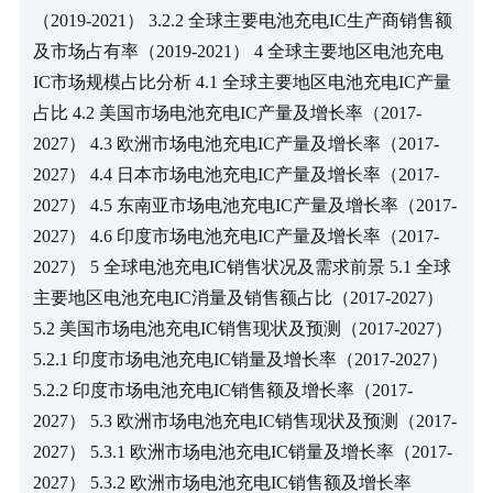
（2019-2021） 3.2.2 全球主要电池充电IC生产商销售额
及市场占有率（2019-2021） 4 全球主要地区电池充电
IC市场规模占比分析 4.1 全球主要地区电池充电IC产量
占比 4.2 美国市场电池充电IC产量及增长率（2017-
2027） 4.3 欧洲市场电池充电IC产量及增长率（2017-
2027） 4.4 日本市场电池充电IC产量及增长率（2017-
2027） 4.5 东南亚市场电池充电IC产量及增长率（2017-
2027） 4.6 印度市场电池充电IC产量及增长率（2017-
2027） 5 全球电池充电IC销售状况及需求前景 5.1 全球
主要地区电池充电IC消量及销售额占比（2017-2027） 
5.2 美国市场电池充电IC销售现状及预测（2017-2027） 
5.2.1 印度市场电池充电IC销量及增长率（2017-2027） 
5.2.2 印度市场电池充电IC销售额及增长率（2017-
2027） 5.3 欧洲市场电池充电IC销售现状及预测（2017-
2027） 5.3.1 欧洲市场电池充电IC销量及增长率（2017-
2027） 5.3.2 欧洲市场电池充电IC销售额及增长率