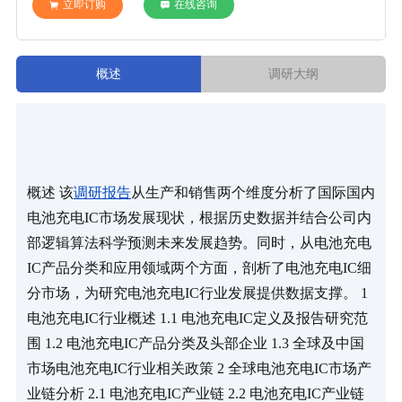
立即订购
在线咨询
概述
调研大纲
概述 该
调研报告
从生产和销售两个维度分析了国际国内
电池充电IC市场发展现状，根据历史数据并结合公司内
部逻辑算法科学预测未来发展趋势。同时，从电池充电
IC产品分类和应用领域两个方面，剖析了电池充电IC细
分市场，为研究电池充电IC行业发展提供数据支撑。 1 
电池充电IC行业概述 1.1 电池充电IC定义及报告研究范
围 1.2 电池充电IC产品分类及头部企业 1.3 全球及中国
市场电池充电IC行业相关政策 2 全球电池充电IC市场产
业链分析 2.1 电池充电IC产业链 2.2 电池充电IC产业链