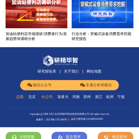
加油站便利店市场现状/消费者行为/发
行业分析：穿戴式设备消费需求挖掘
展趋势等调研分析
研究报告
研究报告库
关于我们
网站地图
微信公众号
专属分析师微信
总部:
北京
分公司:
加拿大
河南
郑州
浙江
杭州
宁波
Copyright @ 2008-2023 北京研精毕智信息咨询有限公司 All rights reserved.
京公网安备11010802043405
备案号：京ICP备17057460号-2
在线客服
提交需求
电话咨询