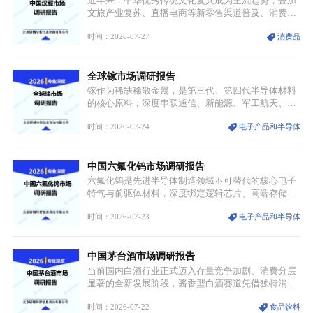
近年来，中华优秀传统文化复兴成为主流趋势，叠加
链生产、成本、交付均承受巨大压力。
文旅产业复苏、直播电商等新零售渠道普及、消费群
体审美迭代多重因素，汉服行业迎来发展黄金期。汉
时间：2026-07-27
消费品
服不再局限于传统节日、古风活动等小众场景，逐步
融入旅游、日常穿搭、礼仪培训、婚庆等多元消费场
景，成为承载国风文化、拉动实体消费与文旅融合的
全球镓市场调研报告
重要载体。同时，行业标准落地、生产技术升级、原
创设计能力提升，进一步夯实产业发展根基，吸引传
镓作为稀缺稀散金属，是第三代、第四代半导体材料
统服饰品牌、文旅企业等跨界入局，市场活力持续释
的核心原料，深度串联通信、新能源、军工航天、光
放。
伏等十余项战略产业，是现代高端制造业的隐形基石
时间：2026-07-24
电子产品和半导体
与大国科技博弈的关键战略资源。镓并非传统大宗金
属，但其衍生化合物是半导体技术迭代的核心载体，
凭借独特的物理与电学性能，构建起“军民融合、全
中国六氟化钨市场调研报告
领域渗透”的战略体系，成为全球科技产业运转的刚
需资源。
六氟化钨是先进半导体制造领域不可替代的核心电子
特气与前驱体材料，深度绑定逻辑芯片、高端存储芯
片等高端赛道。六氟化钨（WF₆）是半导体化学气相
时间：2026-07-23
电子产品和半导体
沉积（CVD）、原子层沉积（ALD）工艺专用前驱体
材料，也是高端电子特气的核心品类，常温下呈液
态，具备输送精准、计量稳定的特点，适配半导体精
中国茅台酒市场调研报告
密制造流程。
当前国内白酒行业正式迈入存量竞争加剧、消费分层
显著的全新发展阶段，酱香型白酒赛道凭借独特消费
认知与持续扩容的市场需求，成为行业核心增长赛
时间：2026-07-22
食品饮料
道。贵州茅台凭借独一无二的核心产区壁垒、刚性产