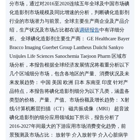
分市场，通过对2016至2020连续五年全球及中国市场碘
化造影剂市场规模及同比增速的分析，判断碘化造影剂
行业的市场潜力与前景。全球主要生产商企业及产品介
绍，生产状况及市场占比都在该
调研报告
中有详细分
析。 全球碘化造影剂主要生产商： GE Healthcare Bayer 
Bracco Imaging Guerbet Group Lantheus Daiichi Sankyo 
Unijules Life Sciences Sanochemia Taejoon Pharm 区域市
场分析，本报告根据全球经济发展情况将着重分析以下
几个区域细分市场，包含各地区的产量、消费状况及未
来发展趋势： 中国 美国 欧洲 日本 东南亚 印度 针对产
品特点，本报告将碘化造影剂细分为以下几类，涵盖各
类型的价格、产量、产值、市场份额及增长趋势： X射
线/计算机断层扫描（CT） 磁共振成像（MRI） 超音波 
碘化造影剂的细分应用领域如下所示，报告分析了
2016-2027年间最大的下游应用市场消费变化趋势，前
景预测及市场占比： 放射学 介入放射学 介入心脏病学 