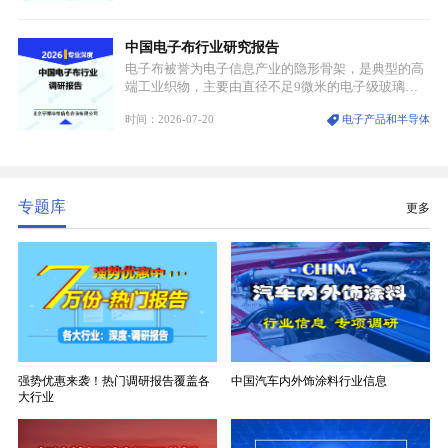
能稀缺性、百年积淀的顶级品牌影响力，构筑起牢不
可破的行业龙头地位，市场核心竞争力持续领跑全行
中国电子布行业研究报告
业。
电子布被誉为电子信息产业的隐形骨架，是典型的高
端工业织物，主要由直径不足9微米的电子级玻璃纤
维纱经精密织造加工制成，也是印制电路板（PCB）
时间：2026-07-20
电子产品和半导体
生产制造过程中不可或缺的核心基材。电子布具备高
精度、低介电、高耐热、高绝缘、低膨胀等优异综合
性能，无法被普通玻纤织物替代，且产品技术层级划
分清晰，四大主流品类技术壁垒逐级递增。
专题库
更多
强势优惠来袭！热门调研报告覆盖各
中国汽车内外饰涂料行业信息
大行业