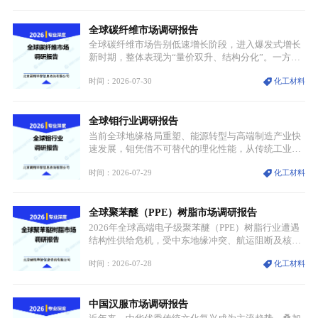
济体纳入关键矿产储备清单，成为维系工业体系与能
源转型安全的重要物资。当前镍已从传统工业金属转
全球碳纤维市场调研报告
型为新能源核心战略矿产，全球产业形成“印尼掌控
资源与产能、中国主导消费与技术、工艺向低碳湿法
全球碳纤维市场告别低速增长阶段，进入爆发式增长
迭代、再生镍加速补位”的全新格局。
新时期，整体表现为“量价双升、结构分化”。一方面
市场整体需求量与市场价值同步走高，行业盈利空间
时间：2026-07-30
化工材料
持续扩张；另一方面产品、需求、应用场景呈现明显
分层，高端小丝束产品溢价能力突出，大丝束产品依
托性价比抢占工业主流市场，通用型产品支撑行业整
全球钼行业调研报告
体规模扩张，高附加值领域与规模化工业应用形成两
大独立增长体系。
当前全球地缘格局重塑、能源转型与高端制造产业快
速发展，钼凭借不可替代的理化性能，从传统工业金
属转变为各国重点管控的战略矿产，行业整体进入供
时间：2026-07-29
化工材料
需格局重构、价值体系重估的新阶段。钼是典型难熔
金属，核心物理化学性能构筑了其不可替代性，也是
其广泛应用于高端领域的基础，多重特性叠加，让钼
全球聚苯醚（PPE）树脂市场调研报告
贯穿传统工业、高端制造、军工、新能源等多个核心
产业，成为现代工业体系中不可或缺的基础材料。
2026年全球高端电子级聚苯醚（PPE）树脂行业遭遇
结构性供给危机，受中东地缘冲突、航运阻断及核心
生产设施损毁多重因素影响，全球最大产能基地全面
时间：2026-07-28
化工材料
停产，行业长期维持寡头垄断的供应链格局彻底瓦
解。本次危机直接造成全球七成高端PPE树脂断供，
产品价格半年内暴涨超400%，上下游产业链出现“有
中国汉服市场调研报告
价无市”的供给真空，并沿高频覆铜板、PCB电路板向
AI服务器、5G基站等高端电子终端持续传导，全产业