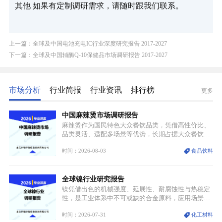
其他 如果有定制调研需求，请随时跟我们联系。
上一篇：全球及中国电池充电IC行业深度研究报告 2017-2027
下一篇：全球及中国辅酶Q-10保健品市场调研报告 2017-2027
市场分析
行业简报
行业资讯
排行榜
更多
中国麻辣烫市场调研报告
麻辣烫作为国民特色大众餐饮品类，凭借高性价比、
品类灵活、适配多场景等优势，长期占据大众餐饮重
要席位。近年来国内餐饮行业加速规范化、连锁化转
时间：2026-08-03
食品饮料
型，叠加消费需求升级、线上流量变革、新零售业态
兴起，传统麻辣烫行业告别野蛮生长阶段，进入精细
化竞争周期。麻辣烫行业依托刚需属性、灵活的品类
全球镍行业研究报告
特点，在消费、创业、政策、技术多重驱动下，依旧
具备强劲的发展活力。
镍凭借出色的机械强度、延展性、耐腐蚀性与热稳定
性，是工业体系中不可或缺的合金原料，应用场景横
跨传统制造业、高端装备、新能源三大领域，综合使
时间：2026-07-31
化工材料
用价值难以被替代。依托理化优势，镍被全球主要经