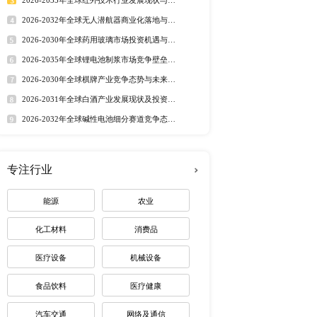
行业洞察
的不确定性加剧。 当前
市场分析 丨
行业简报 丨
行业
20年全球电动机起动器和
态监测 丨
排行榜
6年预计CAGR在XX% 
护组件销量占XX%。 本
定制最适合您
发展趋势，并涵盖疫情对
游应用领域，例如石油和
组件市场规模及同比增速的
产状况及市场占比都在该
热门报告
深度报告
shiElectric 
2026-2032年全球有机硅市
ms Hubbell 
趋势调研报告
洲 电动机起动器和保护组件产
2026-2030年全球茅台酒市
路径研究报告
 工业制造 矿业 其他 
2026-2035年全球红外技术
资价值分析研究报告
2026-2032年全球无人潜航
业机遇报告
2026-2030年全球药用玻璃
业价值研究报告
2026-2035年全球锂电池制