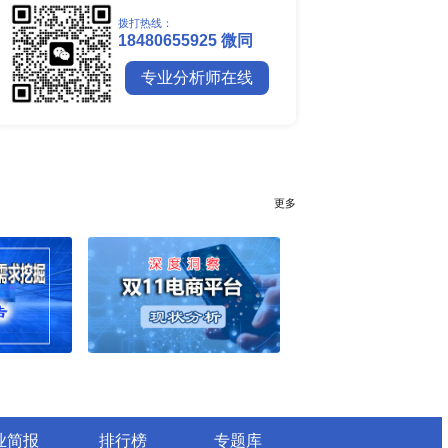
全球镍行业研究报告
全球碳纤维市场调研报告
全球钼行业调研报告
全球聚苯醚（PPE）树脂市场调
行业简报
行业资讯
电网数字化转型背景下智能电
细分市场全景剖析
全球有机硅供需格局、价格走
深度分析
谁主宰AI算力市场？全球NP
与赛道竞争真相
药用玻璃凭什么成为医药包装
料？
全球最大生产国优势凸显，醋
口增量市场在哪？
全球甲酸行业全产业链研究：