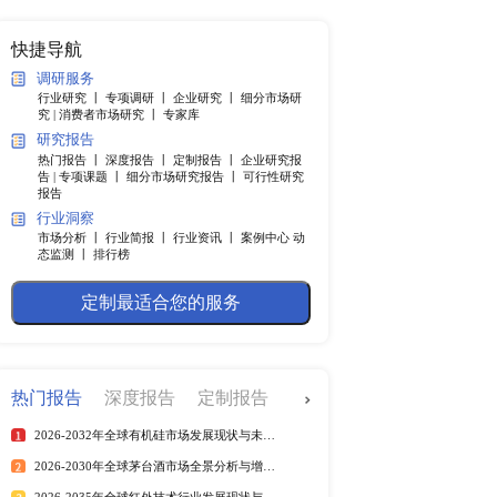
纲
快捷导航
调研服务
行业研究 丨
专项调研 丨
企业
.4％。中国市场2021年政
究 |
消费者市场研究 丨
专家
上。IMF本次将中国市
研究报告
强于预期，但大多数国家的
热门报告 丨
深度报告 丨
定制
在许多方面完成了复苏，但
告 |
专项课题 丨
细分市场研究
报告
持续多久我们不得而知，