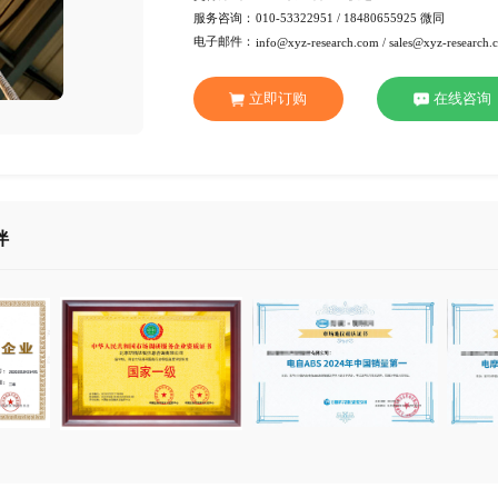
行 业：
消费品
页 数：
86页
服务方式：
电子版
交付方式：
Emai
服务咨询：
010-53
电子邮件：
info@xy
立即订
合作伙伴