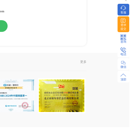
或纸介版
l发送或EMS快递
322951 / 18480655925 微同
z-research.com / sales@xyz-research.com
购
在线咨询