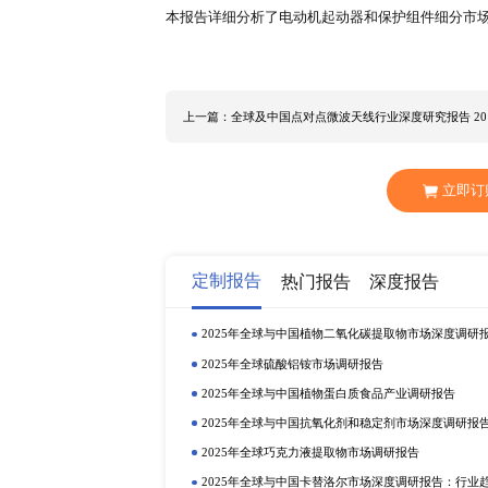
在发达经济体和新兴经济体中，获得
经济环境对电动机起动器和保护组件行业
保护组件市场规模为XX亿元，其中中国
左右。2020年美国市场占全球电动
报告以生产端、消费端、进出口等
中国市场电动机起动器和保护组件
天然气，水与废水等细分市场，通过
分析，判断电动机起动器和保护组
调研报告
中有详细分析。 全球电动机起动器和保护
Siemens GE FujiElectric RockwellAut
LovatoElectric FANOX
品细分为以下几类： 直流 交流 电
本报告详细分析了电动机起动器和