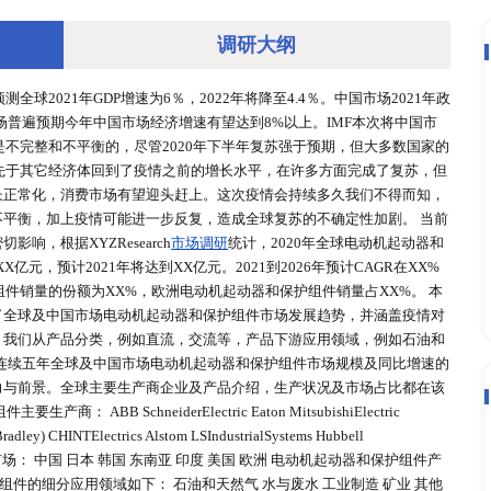
调研大
确定性，IMF预测全球2021年GDP增速为6％，2022年将降至4
以上的目标，但市场普遍预期今年中国市场经济增速有望达到8%以
%。但是全球复苏是不完整和不平衡的，尽管2020年下半年复苏
 中国市场已经领先于其它经济体回到了疫情之前的增长水平，
软，随着投资增长正常化，消费市场有望迎头赶上。这次疫情会