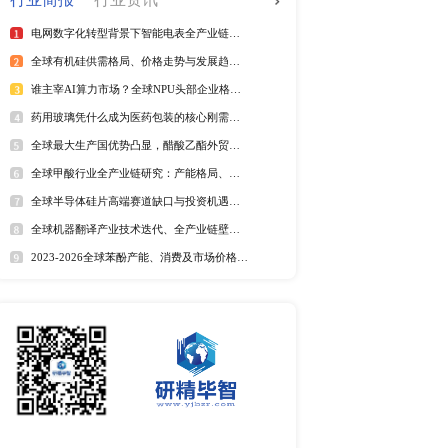
全球电信管行业排行榜
025年第二季度）
2025年全球短纤涤纶线企业排
紫外光引发剂品牌排名
全球野薄荷油行业排行榜
全球及中国电器涂料市场Top
全球及中国椰子酸市场Top5
2025年全球遮光胶带企业排名
全球藻酸盐行业排行榜
全球及中国有机无乳酸奶市场T
排名
市场分析
中国麻辣烫市场调研报告