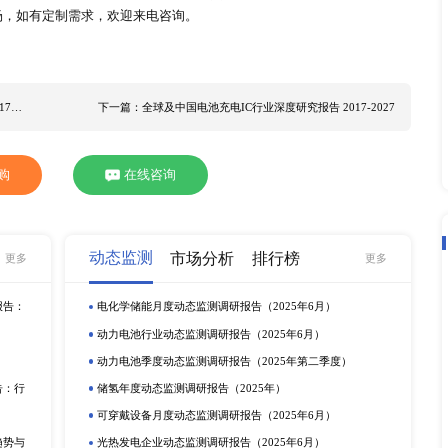
疫苗的机会并不平衡，加上疫情可能进一步反复，造成全球复苏
发展有着密切影响，根据XYZResearch
市场调研
统计，20
市场规模为XX亿元，预计2021年将达到XX亿元。2021到202
机起动器和保护组件销量的份额为XX%，欧洲电动机起动器和保
为切入点，研究了全球及中国市场电动机起动器和保护组件市场
未来发展的影响。我们从产品分类，例如直流，交流等，产品下
对2016至2020连续五年全球及中国市场电动机起动器和保护
件行业的市场潜力与前景。全球主要生产商企业及产品介绍，生
组件主要生产商： ABB SchneiderElectric Eaton Mitsubi
omation(Allen-Bradley) CHINTElectrics Alstom LSIndustrialSyste
 本报告重点关注的几个地区市场： 中国 日本 韩国 东南亚 印度 美国 欧
动机起动器和保护组件的细分应用领域如下： 石油和天然气 水与废水
保护组件细分市场，如有定制需求，欢迎来电咨询。