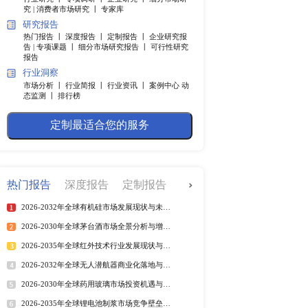
快捷导航
调研服务
行业研究 丨
专项调研 丨
企业
究 |
消费者市场研究 丨
专家
研究报告
热门报告 丨
深度报告 丨
定制
告 |
专项课题 丨
细分市场研究
报告
质的纸制成，其型号要
行业洞察
成，第一层：底纸；第
市场分析 丨
行业简报 丨
行业
态监测 丨
排行榜
产，它能给人造革表面
紫外线和电子束。其中