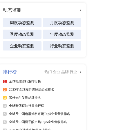
及区域市场发展研究报告
专注行业
。从2015年至今，全
能源
2019年全球离型纸和
化工材料
全球受新冠肺炎
医疗设备
食品饮料
汽车交通
软件及商业服务
电