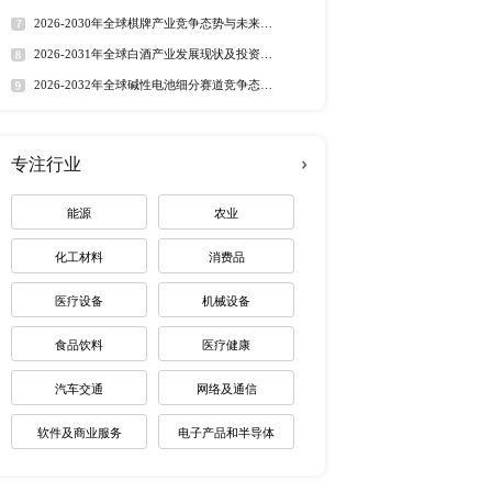
定制最适合您
遭受COVID-19的侵
热门报告
深度报告
2026-2032年全球有机硅市
趋势调研报告
商主要集中在日本，中
2026-2030年全球茅台酒市
路径研究报告
2026-2035年全球红外技术
资价值分析研究报告
2026-2032年全球无人潜航
业机遇报告
2026-2030年全球药用玻璃
业价值研究报告
2026-2035年全球锂电池制
未来趋势调研报告
2026-2030年全球棋牌产业
纸产品的需求不断增
展趋势报告
核心产品。现有离型纸
2026-2031年全球白酒产业
景预测报告
更多的产品来替代进
2026-2032年全球碱性电池