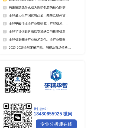
全球野薄荷油行业排行榜
全球及中国电器涂料市场Top
全球及中国椰子酸市场Top5
2025年全球遮光胶带企业排名
全球藻酸盐行业排行榜
全球及中国有机无乳酸奶市场T
排名
区的主要玩家，南非的
地。随着新冠疫情影响越
市场分析
中国麻辣烫市场调研报告
兰坦佩雷工厂来应对新冠
全球镍行业研究报告
务员生产相当于1亿个口
全球碳纤维市场调研报告
全球钼行业调研报告