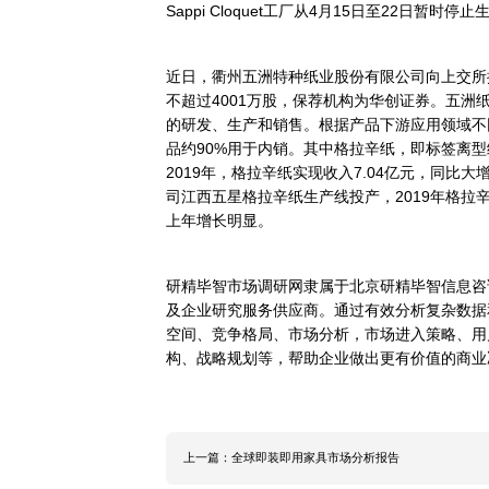
资料来源：研精毕智（XYZ-Rese
竞争分析
离型纸和流延纸市场的有：芬兰的Ahl
Sappi，日本的琳得科（LIN
发严重，全球的主要生产商的生
2020
年4月8日，Ahlstrom
肺炎（COVID-19）的大流行
罩的材料。