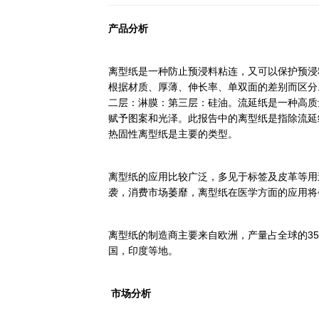
深度报告
行业洞察
首页
行业简报
详情
专家库
全球离型纸和流延纸
来源：研精毕智调研报告网
时间：
产品分析
离型纸是一种防止预浸料粘连，
根据材质、厚薄、伸长率、单双
二层：淋膜：第三层：硅油。流
赋予图案和光泽。此报告中的离