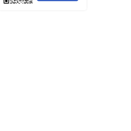
全球聚苯醚（PPE）树脂市场调
布六大领域：UPM生物
在全球拥有18,700
下简称“UPM”）宣布
的回收效率，目标是尽量
行业简报
行业资讯
对回收离型纸进行二次利
电网数字化转型背景下智能电
细分市场全景剖析
全球有机硅供需格局、价格走
深度分析
谁主宰AI算力市场？全球NP
有工人核酸检测呈阳性。
与赛道竞争真相
药用玻璃凭什么成为医药包装
料？
全球最大生产国优势凸显，醋
报稿，拟公开发行股票
口增量市场在哪？
全球甲酸行业全产业链研究：
公司主营业务为特种纸
格走势与竞争壁垒深度解析
全球半导体硅片高端赛道缺口
图纸等，公司生产的产
读
包装标签和物流标签。
全球机器翻译产业技术迭代、
与细分市场格局深度解析
司在招股书中解释，由于公
2023-2026全球苯酚产能、