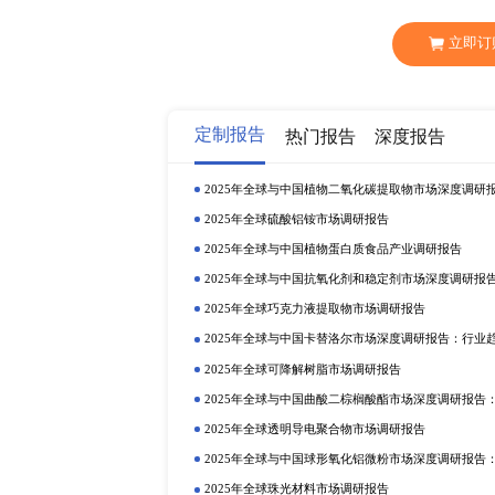
芬兰的UPM提供可再生和负责任
精炼、UPM能源、芬欧蓝泰标签、
名员工，年销售额约102亿欧元。
与离型纸回收企业Cycle4gr
减少废弃物，并确保可再生资源
用，助力行业闭环达成，促进循
Sappi Cloquet
工厂从4月15日
近日，衢州五洲特种纸业股份有
不超过4001万股，保荐机构为
的研发、生产和销售。根据产品
品约90%用于内销。其中格拉辛
2019年，格拉辛纸实现收入7.0