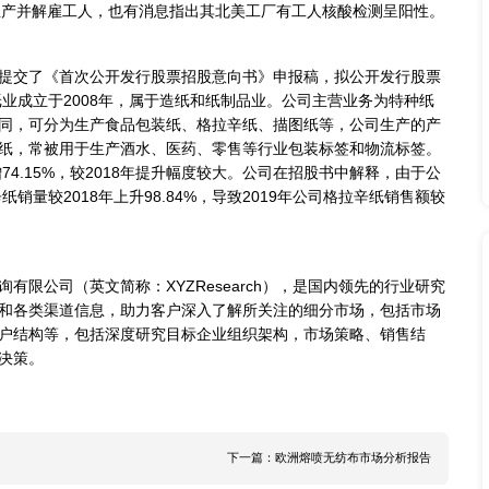
arch）市场调研网
strom-Munksjö和UPM，荷兰的Loparex等欧洲地
TEC），中国的新丰集团在离型纸和流延纸市场也占有一席之
产深受影响。
-Munksjö通过将面罩材料的生产扩大到其意大利都灵工厂和芬
；接着于23日，与法国政府签署防灾计划合同，将于5月为公