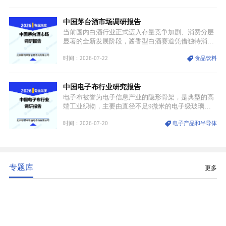
材料，也是高端电子特气的核心品类，常温下呈液
态，具备输送精准、计量稳定的特点，适配半导体精
中国茅台酒市场调研报告
密制造流程。
当前国内白酒行业正式迈入存量竞争加剧、消费分层
显著的全新发展阶段，酱香型白酒赛道凭借独特消费
认知与持续扩容的市场需求，成为行业核心增长赛
时间：2026-07-22
食品饮料
道。贵州茅台凭借独一无二的核心产区壁垒、刚性产
能稀缺性、百年积淀的顶级品牌影响力，构筑起牢不
可破的行业龙头地位，市场核心竞争力持续领跑全行
中国电子布行业研究报告
业。
电子布被誉为电子信息产业的隐形骨架，是典型的高
端工业织物，主要由直径不足9微米的电子级玻璃纤
维纱经精密织造加工制成，也是印制电路板（PCB）
时间：2026-07-20
电子产品和半导体
生产制造过程中不可或缺的核心基材。电子布具备高
精度、低介电、高耐热、高绝缘、低膨胀等优异综合
性能，无法被普通玻纤织物替代，且产品技术层级划
分清晰，四大主流品类技术壁垒逐级递增。
专题库
更多