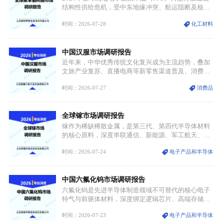
结构性供给危机，受中东地缘冲突、航运阻断及核心
生产设施损毁多重因素影响，全球最大产能基地全面
时间：2026-07-28
化工材料
停产，行业长期维持寡头垄断的供应链格局彻底瓦
解。本次危机直接造成全球七成高端PPE树脂断供，
产品价格半年内暴涨超400%，上下游产业链出现“有
中国汉服市场调研报告
价无市”的供给真空，并沿高频覆铜板、PCB电路板向
AI服务器、5G基站等高端电子终端持续传导，全产业
近年来，中华优秀传统文化复兴成为主流趋势，叠加
链生产、成本、交付均承受巨大压力。
文旅产业复苏、直播电商等新零售渠道普及、消费群
体审美迭代多重因素，汉服行业迎来发展黄金期。汉
时间：2026-07-27
消费品
服不再局限于传统节日、古风活动等小众场景，逐步
融入旅游、日常穿搭、礼仪培训、婚庆等多元消费场
景，成为承载国风文化、拉动实体消费与文旅融合的
全球镓市场调研报告
重要载体。同时，行业标准落地、生产技术升级、原
创设计能力提升，进一步夯实产业发展根基，吸引传
镓作为稀缺稀散金属，是第三代、第四代半导体材料
统服饰品牌、文旅企业等跨界入局，市场活力持续释
的核心原料，深度串联通信、新能源、军工航天、光
放。
伏等十余项战略产业，是现代高端制造业的隐形基石
时间：2026-07-24
电子产品和半导体
与大国科技博弈的关键战略资源。镓并非传统大宗金
属，但其衍生化合物是半导体技术迭代的核心载体，
凭借独特的物理与电学性能，构建起“军民融合、全
中国六氟化钨市场调研报告
领域渗透”的战略体系，成为全球科技产业运转的刚
需资源。
六氟化钨是先进半导体制造领域不可替代的核心电子
特气与前驱体材料，深度绑定逻辑芯片、高端存储芯
片等高端赛道。六氟化钨（WF₆）是半导体化学气相
时间：2026-07-23
电子产品和半导体
沉积（CVD）、原子层沉积（ALD）工艺专用前驱体