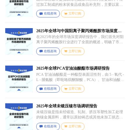
过加工制成的粉末状食品或食品补充剂，主要以富含
叶绿素、膳食纤维、维生素、矿物质等营养成分的绿
在线咨询
立即订购
色蔬菜和水果为原料，常见的包括菠菜、羽衣甘蓝、
西兰花、生菜、小麦草、大麦草、螺旋藻、小球藻等
绿色蔬菜，青苹果、奇异果（绿心）、牛油果、青柠
等，有时也会搭配其他颜色的蔬果（如胡萝卜、甜菜
2025年全球与中国阳离子聚丙烯酰胺市场深度调
根等）以丰富营养等绿色水果。
研报告：行业趋势与投资前景分析
在2025年的全球市场深度调研报告中，我们首先对阳
离子聚丙烯酰胺行业进行了全面的概述，明确了市场
细分与应用场景。通过对细分产品的定义与特点进行
在线咨询
立即订购
深入分析，我们揭示了关键应用场景及其客群洞察。
2025年全球PCA甘油油酸酯市场调研报告
PCA 甘油油酸酯是一种酯型表面活性剂，由 5 - 氧代 -
L - 脯氨酸（即吡咯烷酮羧酸，PCA）、甘油和油酸通
过化学反应生成，化学名称为 5 - 氧代 - L - 脯氨酸 2 -
在线咨询
立即订购
羟基 - 3-(油酰氧基) 丙酯，分子式为 C26H45NO6，分
子量为 467.64，主要通过天然油脂的改性和化学反应
来制备，以植物油（如橄榄油、棕榈油等）为原料，
先进行皂化反应得到脂肪酸盐，再经过酸化、酯化等
2025年全球未锻压镍市场调研报告
一系列反应，将甘油与油酸结合，并引入 PCA 基团，
未锻压镍是指未经锻造、轧制、挤压等塑性加工处理
从而得到 PCA 甘油油酸酯。
的镍金属原料，通常以原始铸态或其他未加工状态存
在，一般为块状、锭状、粒状或其他铸造成型的原始
在线咨询
立即订购
形态，表面可能保留铸造过程中形成的粗糙纹理或缺