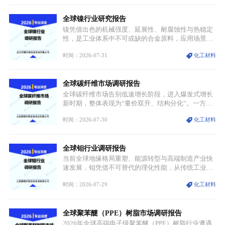
兴起，传统麻辣烫行业告别野蛮生长阶段，进入精细
化竞争周期。麻辣烫行业依托刚需属性、灵活的品类
全球镍行业研究报告
特点，在消费、创业、政策、技术多重驱动下，依旧
具备强劲的发展活力。
镍凭借出色的机械强度、延展性、耐腐蚀性与热稳定
性，是工业体系中不可或缺的合金原料，应用场景横
跨传统制造业、高端装备、新能源三大领域，综合使
时间：2026-07-31
化工材料
用价值难以被替代。依托理化优势，镍被全球主要经
济体纳入关键矿产储备清单，成为维系工业体系与能
源转型安全的重要物资。当前镍已从传统工业金属转
全球碳纤维市场调研报告
型为新能源核心战略矿产，全球产业形成“印尼掌控
资源与产能、中国主导消费与技术、工艺向低碳湿法
全球碳纤维市场告别低速增长阶段，进入爆发式增长
迭代、再生镍加速补位”的全新格局。
新时期，整体表现为“量价双升、结构分化”。一方面
市场整体需求量与市场价值同步走高，行业盈利空间
时间：2026-07-30
化工材料
持续扩张；另一方面产品、需求、应用场景呈现明显
分层，高端小丝束产品溢价能力突出，大丝束产品依
托性价比抢占工业主流市场，通用型产品支撑行业整
全球钼行业调研报告
体规模扩张，高附加值领域与规模化工业应用形成两
大独立增长体系。
当前全球地缘格局重塑、能源转型与高端制造产业快
速发展，钼凭借不可替代的理化性能，从传统工业金
属转变为各国重点管控的战略矿产，行业整体进入供
时间：2026-07-29
化工材料
需格局重构、价值体系重估的新阶段。钼是典型难熔
金属，核心物理化学性能构筑了其不可替代性，也是
其广泛应用于高端领域的基础，多重特性叠加，让钼
全球聚苯醚（PPE）树脂市场调研报告
贯穿传统工业、高端制造、军工、新能源等多个核心
产业，成为现代工业体系中不可或缺的基础材料。
2026年全球高端电子级聚苯醚（PPE）树脂行业遭遇