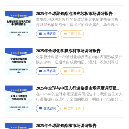
陷（如气孔、缩孔等），未经过锻造、轧制、拉伸、
挤压等压力加工工艺，因此不具备均匀的晶粒结构和
力学性能，质地较脆且强度较低。
2025年全球聚氨酯泡沫夹芯板市场调研报告
聚氨酯泡沫夹芯板指的是建筑用聚氨酯绝热夹芯板，
是以聚氨酯硬泡作为保温层的双金属面、单金属面或
非金属面复合板材。
在线咨询
立即订购
2025年全球化学膜涂料市场调研报告
化学膜涂料是一种通过化学反应在物体表面形成保护
膜的涂料，它通常由成膜物质、溶剂、添加剂等成分
组成。成膜物质是涂料的主要成分，它在施工后通过
在线咨询
立即订购
化学反应（如聚合反应、交联反应等）形成连续的、
具有一定机械性能和保护性能的薄膜，溶剂用于溶解
成膜物质和调节涂料的粘度，以便于施工，添加剂则
可改善涂料的性能，如提高附着力、耐候性、耐腐蚀
2025年全球与中国人行道格栅市场深度调研报
性等。
告：行业趋势与投资前景分析
在2025年的全球市场深度调研报告中，我们首先对人
行道格栅行业进行了全面的概述，明确了市场细分与
应用场景。通过对细分产品的定义与特点进行深入分
在线咨询
立即订购
析，我们揭示了关键应用场景及其客群洞察。
2025年全球聚氨酯棒市场调研报告