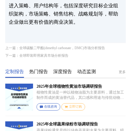
进入策略、用户结构等，包括深度研究目标企业组
织架构，市场策略、销售结构、战略规划等，帮助
企业做出更有价值的商业决策。
上一篇：全球碳酸二甲酯(dimethyl carbonate，DMC)市场分析报告
下一篇：全球即装即用家具市场分析报告
定制报告
热门报告
深度报告
动态监测
更多
2025年全球植物性黄油市场调研报告
植物性黄油是一种以植物油脂为主要原料，通过加工
制作而成的黄油替代品，其口感和用途与传统动物黄
油较为相似，常见的有大豆油、菜籽油、椰子油、棕
在线咨询
立即订购
榈油等，这些植物油脂经过精炼、氢化或酯交换等工
艺处理，使其具备类似动物黄油的质地和熔点，通常
还会添加水、盐、乳化剂（如卵磷脂）、防腐剂、食
用香精、色素等，以改善口感、延长保质期和调整风
2025年全球蔬果绿粉市场调研报告
味。
蔬果绿粉通常是指以绿色蔬菜和水果为主要原料，经