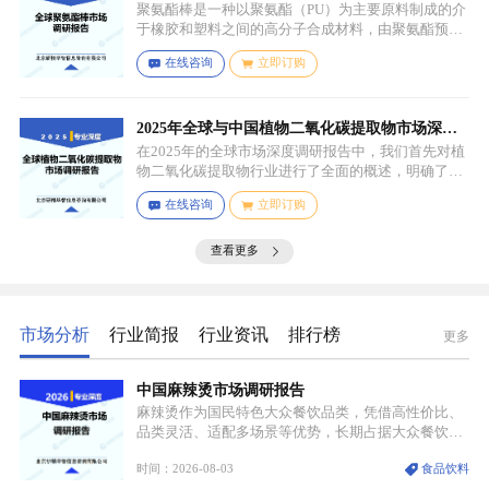
聚氨酯棒是一种以聚氨酯（PU）为主要原料制成的介
于橡胶和塑料之间的高分子合成材料，由聚氨酯预聚
体、扩链剂、低分子量多元醇、助剂等组成，其中，
在线咨询
立即订购
预聚体是基础原料，决定了聚氨酯棒的基本性能，扩
链剂用于增加分子链长度，提高材料的强度和韧性，
低分子量多元醇则可调节材料的硬度和柔软度，助剂
如增塑剂、填充剂、着色剂、抗氧剂、光稳定剂、阻
2025年全球与中国植物二氧化碳提取物市场深度
燃剂等，可改善材料的加工性能、物理性能和化学性
调研报告：行业趋势与投资前景分析
在2025年的全球市场深度调研报告中，我们首先对植
能等。
物二氧化碳提取物行业进行了全面的概述，明确了市
场细分与应用场景。通过对细分产品的定义与特点进
在线咨询
立即订购
行深入分析，我们揭示了关键应用场景及其客群洞
察。
查看更多
市场分析
行业简报
行业资讯
排行榜
更多
中国麻辣烫市场调研报告
麻辣烫作为国民特色大众餐饮品类，凭借高性价比、
品类灵活、适配多场景等优势，长期占据大众餐饮重
要席位。近年来国内餐饮行业加速规范化、连锁化转
时间：2026-08-03
食品饮料
型，叠加消费需求升级、线上流量变革、新零售业态