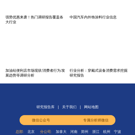
强势优惠来袭！热门调研报告覆盖各
中国汽车内外饰涂料行业信息
大行业
加油站便利店市场现状/消费者行为/发
行业分析：穿戴式设备消费需求挖掘
展趋势等调研分析
研究报告
研究报告库
关于我们
网站地图
微信公众号
专属分析师微信
总部:
北京
分公司:
加拿大
河南
郑州
浙江
杭州
宁波