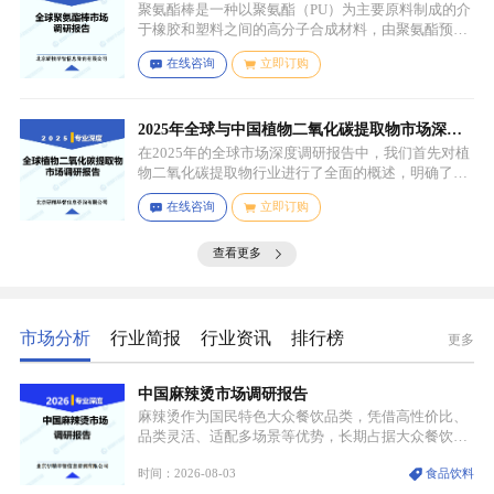
聚氨酯棒是一种以聚氨酯（PU）为主要原料制成的介
于橡胶和塑料之间的高分子合成材料，由聚氨酯预聚
体、扩链剂、低分子量多元醇、助剂等组成，其中，
在线咨询
立即订购
预聚体是基础原料，决定了聚氨酯棒的基本性能，扩
链剂用于增加分子链长度，提高材料的强度和韧性，
低分子量多元醇则可调节材料的硬度和柔软度，助剂
如增塑剂、填充剂、着色剂、抗氧剂、光稳定剂、阻
2025年全球与中国植物二氧化碳提取物市场深度
燃剂等，可改善材料的加工性能、物理性能和化学性
调研报告：行业趋势与投资前景分析
在2025年的全球市场深度调研报告中，我们首先对植
能等。
物二氧化碳提取物行业进行了全面的概述，明确了市
场细分与应用场景。通过对细分产品的定义与特点进
在线咨询
立即订购
行深入分析，我们揭示了关键应用场景及其客群洞
察。
查看更多
市场分析
行业简报
行业资讯
排行榜
更多
中国麻辣烫市场调研报告
麻辣烫作为国民特色大众餐饮品类，凭借高性价比、
品类灵活、适配多场景等优势，长期占据大众餐饮重
要席位。近年来国内餐饮行业加速规范化、连锁化转
时间：2026-08-03
食品饮料
型，叠加消费需求升级、线上流量变革、新零售业态