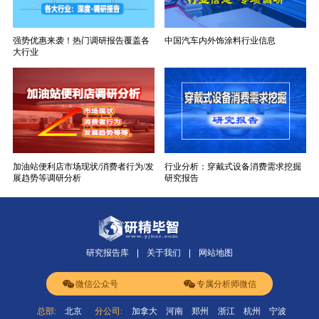
强势优惠来袭！热门调研报告覆盖各
中国汽车内外饰涂料行业信息
大行业
加油站便利店市场现状/消费者行为/发
行业分析：穿戴式设备消费需求挖掘
展趋势等调研分析
研究报告
研究报告库
关于我们
网站地图
微信公众号
专属分析师微信
总部:
北京
分公司:
加拿大
河南
郑州
浙江
杭州
宁波