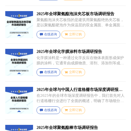
陷（如气孔、缩孔等），未经过锻造、轧制、拉伸、
挤压等压力加工工艺，因此不具备均匀的晶粒结构和
力学性能，质地较脆且强度较低。
2025年全球聚氨酯泡沫夹芯板市场调研报告
聚氨酯泡沫夹芯板指的是建筑用聚氨酯绝热夹芯板，
是以聚氨酯硬泡作为保温层的双金属面、单金属面或
非金属面复合板材。
在线咨询
立即订购
2025年全球化学膜涂料市场调研报告
化学膜涂料是一种通过化学反应在物体表面形成保护
膜的涂料，它通常由成膜物质、溶剂、添加剂等成分
组成。成膜物质是涂料的主要成分，它在施工后通过
在线咨询
立即订购
化学反应（如聚合反应、交联反应等）形成连续的、
具有一定机械性能和保护性能的薄膜，溶剂用于溶解
成膜物质和调节涂料的粘度，以便于施工，添加剂则
可改善涂料的性能，如提高附着力、耐候性、耐腐蚀
2025年全球与中国人行道格栅市场深度调研报
性等。
告：行业趋势与投资前景分析
在2025年的全球市场深度调研报告中，我们首先对人
行道格栅行业进行了全面的概述，明确了市场细分与
应用场景。通过对细分产品的定义与特点进行深入分
在线咨询
立即订购
析，我们揭示了关键应用场景及其客群洞察。
2025年全球聚氨酯棒市场调研报告