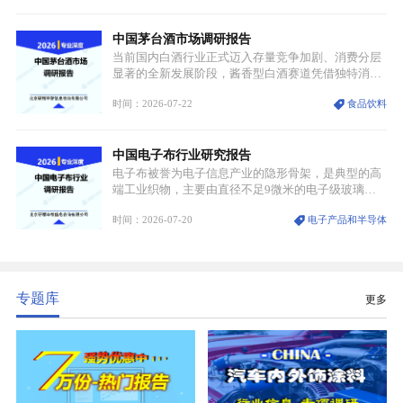
材料，也是高端电子特气的核心品类，常温下呈液
态，具备输送精准、计量稳定的特点，适配半导体精
中国茅台酒市场调研报告
密制造流程。
当前国内白酒行业正式迈入存量竞争加剧、消费分层
显著的全新发展阶段，酱香型白酒赛道凭借独特消费
认知与持续扩容的市场需求，成为行业核心增长赛
时间：2026-07-22
食品饮料
道。贵州茅台凭借独一无二的核心产区壁垒、刚性产
能稀缺性、百年积淀的顶级品牌影响力，构筑起牢不
可破的行业龙头地位，市场核心竞争力持续领跑全行
中国电子布行业研究报告
业。
电子布被誉为电子信息产业的隐形骨架，是典型的高
端工业织物，主要由直径不足9微米的电子级玻璃纤
维纱经精密织造加工制成，也是印制电路板（PCB）
时间：2026-07-20
电子产品和半导体
生产制造过程中不可或缺的核心基材。电子布具备高
精度、低介电、高耐热、高绝缘、低膨胀等优异综合
性能，无法被普通玻纤织物替代，且产品技术层级划
分清晰，四大主流品类技术壁垒逐级递增。
专题库
更多