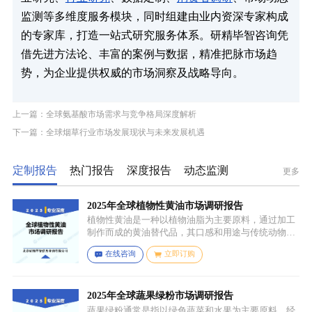
监测等多维度服务模块，同时组建由业内资深专家构成
的专家库，打造一站式研究服务体系。研精毕智咨询凭
借先进方法论、丰富的案例与数据，精准把脉市场趋
势，为企业提供权威的市场洞察及战略导向。
上一篇：全球氨基酸市场需求与竞争格局深度解析
下一篇：全球烟草行业市场发展现状与未来发展机遇
定制报告
热门报告
深度报告
动态监测
更多
2025年全球植物性黄油市场调研报告
植物性黄油是一种以植物油脂为主要原料，通过加工
制作而成的黄油替代品，其口感和用途与传统动物黄
油较为相似，常见的有大豆油、菜籽油、椰子油、棕
在线咨询
立即订购
榈油等，这些植物油脂经过精炼、氢化或酯交换等工
艺处理，使其具备类似动物黄油的质地和熔点，通常
还会添加水、盐、乳化剂（如卵磷脂）、防腐剂、食
用香精、色素等，以改善口感、延长保质期和调整风
2025年全球蔬果绿粉市场调研报告
味。
蔬果绿粉通常是指以绿色蔬菜和水果为主要原料，经