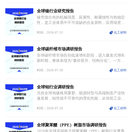
兴起，传统麻辣烫行业告别野蛮生长阶段，进入精细
化竞争周期。麻辣烫行业依托刚需属性、灵活的品类
全球镍行业研究报告
特点，在消费、创业、政策、技术多重驱动下，依旧
具备强劲的发展活力。
镍凭借出色的机械强度、延展性、耐腐蚀性与热稳定
性，是工业体系中不可或缺的合金原料，应用场景横
跨传统制造业、高端装备、新能源三大领域，综合使
时间：2026-07-31
化工材料
用价值难以被替代。依托理化优势，镍被全球主要经
济体纳入关键矿产储备清单，成为维系工业体系与能
源转型安全的重要物资。当前镍已从传统工业金属转
全球碳纤维市场调研报告
型为新能源核心战略矿产，全球产业形成“印尼掌控
资源与产能、中国主导消费与技术、工艺向低碳湿法
全球碳纤维市场告别低速增长阶段，进入爆发式增长
迭代、再生镍加速补位”的全新格局。
新时期，整体表现为“量价双升、结构分化”。一方面
市场整体需求量与市场价值同步走高，行业盈利空间
时间：2026-07-30
化工材料
持续扩张；另一方面产品、需求、应用场景呈现明显
分层，高端小丝束产品溢价能力突出，大丝束产品依
托性价比抢占工业主流市场，通用型产品支撑行业整
全球钼行业调研报告
体规模扩张，高附加值领域与规模化工业应用形成两
大独立增长体系。
当前全球地缘格局重塑、能源转型与高端制造产业快
速发展，钼凭借不可替代的理化性能，从传统工业金
属转变为各国重点管控的战略矿产，行业整体进入供
时间：2026-07-29
化工材料
需格局重构、价值体系重估的新阶段。钼是典型难熔
金属，核心物理化学性能构筑了其不可替代性，也是
其广泛应用于高端领域的基础，多重特性叠加，让钼
全球聚苯醚（PPE）树脂市场调研报告
贯穿传统工业、高端制造、军工、新能源等多个核心
产业，成为现代工业体系中不可或缺的基础材料。
2026年全球高端电子级聚苯醚（PPE）树脂行业遭遇