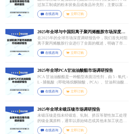
过加工制成的粉末状食品或食品补充剂，主要以富含
叶绿素、膳食纤维、维生素、矿物质等营养成分的绿
在线咨询
立即订购
色蔬菜和水果为原料，常见的包括菠菜、羽衣甘蓝、
西兰花、生菜、小麦草、大麦草、螺旋藻、小球藻等
绿色蔬菜，青苹果、奇异果（绿心）、牛油果、青柠
等，有时也会搭配其他颜色的蔬果（如胡萝卜、甜菜
2025年全球与中国阳离子聚丙烯酰胺市场深度调
根等）以丰富营养等绿色水果。
研报告：行业趋势与投资前景分析
在2025年的全球市场深度调研报告中，我们首先对阳
离子聚丙烯酰胺行业进行了全面的概述，明确了市场
细分与应用场景。通过对细分产品的定义与特点进行
在线咨询
立即订购
深入分析，我们揭示了关键应用场景及其客群洞察。
2025年全球PCA甘油油酸酯市场调研报告
PCA 甘油油酸酯是一种酯型表面活性剂，由 5 - 氧代 -
L - 脯氨酸（即吡咯烷酮羧酸，PCA）、甘油和油酸通
过化学反应生成，化学名称为 5 - 氧代 - L - 脯氨酸 2 -
在线咨询
立即订购
羟基 - 3-(油酰氧基) 丙酯，分子式为 C26H45NO6，分
子量为 467.64，主要通过天然油脂的改性和化学反应
来制备，以植物油（如橄榄油、棕榈油等）为原料，
先进行皂化反应得到脂肪酸盐，再经过酸化、酯化等
2025年全球未锻压镍市场调研报告
一系列反应，将甘油与油酸结合，并引入 PCA 基团，
未锻压镍是指未经锻造、轧制、挤压等塑性加工处理
从而得到 PCA 甘油油酸酯。
的镍金属原料，通常以原始铸态或其他未加工状态存
在，一般为块状、锭状、粒状或其他铸造成型的原始
在线咨询
立即订购
形态，表面可能保留铸造过程中形成的粗糙纹理或缺