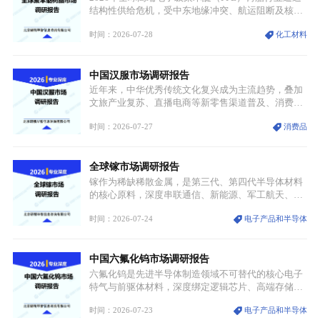
结构性供给危机，受中东地缘冲突、航运阻断及核心
生产设施损毁多重因素影响，全球最大产能基地全面
时间：2026-07-28
化工材料
停产，行业长期维持寡头垄断的供应链格局彻底瓦
解。本次危机直接造成全球七成高端PPE树脂断供，
产品价格半年内暴涨超400%，上下游产业链出现“有
中国汉服市场调研报告
价无市”的供给真空，并沿高频覆铜板、PCB电路板向
AI服务器、5G基站等高端电子终端持续传导，全产业
近年来，中华优秀传统文化复兴成为主流趋势，叠加
链生产、成本、交付均承受巨大压力。
文旅产业复苏、直播电商等新零售渠道普及、消费群
体审美迭代多重因素，汉服行业迎来发展黄金期。汉
时间：2026-07-27
消费品
服不再局限于传统节日、古风活动等小众场景，逐步
融入旅游、日常穿搭、礼仪培训、婚庆等多元消费场
景，成为承载国风文化、拉动实体消费与文旅融合的
全球镓市场调研报告
重要载体。同时，行业标准落地、生产技术升级、原
创设计能力提升，进一步夯实产业发展根基，吸引传
镓作为稀缺稀散金属，是第三代、第四代半导体材料
统服饰品牌、文旅企业等跨界入局，市场活力持续释
的核心原料，深度串联通信、新能源、军工航天、光
放。
伏等十余项战略产业，是现代高端制造业的隐形基石
时间：2026-07-24
电子产品和半导体
与大国科技博弈的关键战略资源。镓并非传统大宗金
属，但其衍生化合物是半导体技术迭代的核心载体，
凭借独特的物理与电学性能，构建起“军民融合、全
中国六氟化钨市场调研报告
领域渗透”的战略体系，成为全球科技产业运转的刚
需资源。
六氟化钨是先进半导体制造领域不可替代的核心电子
特气与前驱体材料，深度绑定逻辑芯片、高端存储芯
片等高端赛道。六氟化钨（WF₆）是半导体化学气相
时间：2026-07-23
电子产品和半导体
沉积（CVD）、原子层沉积（ALD）工艺专用前驱体