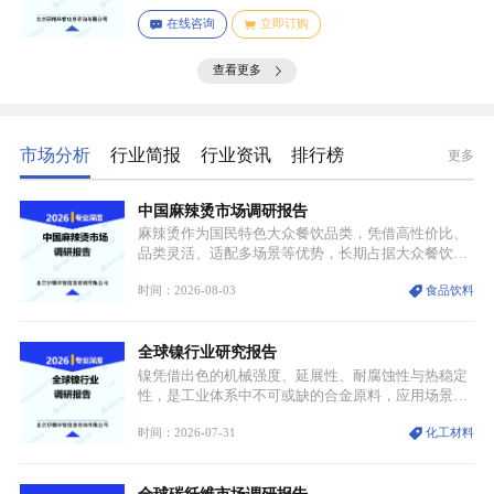
场细分与应用场景。通过对细分产品的定义与特点进
在线咨询
立即订购
行深入分析，我们揭示了关键应用场景及其客群洞
察。
查看更多
市场分析
行业简报
行业资讯
排行榜
更多
中国麻辣烫市场调研报告
麻辣烫作为国民特色大众餐饮品类，凭借高性价比、
品类灵活、适配多场景等优势，长期占据大众餐饮重
要席位。近年来国内餐饮行业加速规范化、连锁化转
时间：2026-08-03
食品饮料
型，叠加消费需求升级、线上流量变革、新零售业态
兴起，传统麻辣烫行业告别野蛮生长阶段，进入精细
化竞争周期。麻辣烫行业依托刚需属性、灵活的品类
全球镍行业研究报告
特点，在消费、创业、政策、技术多重驱动下，依旧
具备强劲的发展活力。
镍凭借出色的机械强度、延展性、耐腐蚀性与热稳定
性，是工业体系中不可或缺的合金原料，应用场景横
跨传统制造业、高端装备、新能源三大领域，综合使
时间：2026-07-31
化工材料
用价值难以被替代。依托理化优势，镍被全球主要经
济体纳入关键矿产储备清单，成为维系工业体系与能
源转型安全的重要物资。当前镍已从传统工业金属转