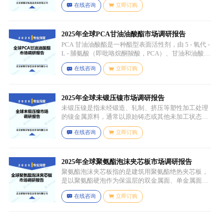
在线咨询
立即订购
深入分析，我们揭示了关键应用场景及其客群洞察。
2025年全球PCA甘油油酸酯市场调研报告
PCA 甘油油酸酯是一种酯型表面活性剂，由 5 - 氧代 -
L - 脯氨酸（即吡咯烷酮羧酸，PCA）、甘油和油酸通
过化学反应生成，化学名称为 5 - 氧代 - L - 脯氨酸 2 -
在线咨询
立即订购
羟基 - 3-(油酰氧基) 丙酯，分子式为 C26H45NO6，分
子量为 467.64，主要通过天然油脂的改性和化学反应
来制备，以植物油（如橄榄油、棕榈油等）为原料，
先进行皂化反应得到脂肪酸盐，再经过酸化、酯化等
2025年全球未锻压镍市场调研报告
一系列反应，将甘油与油酸结合，并引入 PCA 基团，
未锻压镍是指未经锻造、轧制、挤压等塑性加工处理
从而得到 PCA 甘油油酸酯。
的镍金属原料，通常以原始铸态或其他未加工状态存
在，一般为块状、锭状、粒状或其他铸造成型的原始
在线咨询
立即订购
形态，表面可能保留铸造过程中形成的粗糙纹理或缺
陷（如气孔、缩孔等），未经过锻造、轧制、拉伸、
挤压等压力加工工艺，因此不具备均匀的晶粒结构和
力学性能，质地较脆且强度较低。
2025年全球聚氨酯泡沫夹芯板市场调研报告
聚氨酯泡沫夹芯板指的是建筑用聚氨酯绝热夹芯板，
是以聚氨酯硬泡作为保温层的双金属面、单金属面或
非金属面复合板材。
在线咨询
立即订购