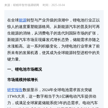
来源：研精毕智市场调研网
时间：2025-10-04
在全球
能源
转型与产业升级的浪潮中，锂电池行业正以
惊人的速度重塑能源格局。从新能源汽车的普及到可再
生能源的消纳，从消费电子的迭代到国际市场的扩张，
新能源汽车市场呈现爆发式增长态势，储能需求亦随之
水涨船高。这一系列积极变化，为锂电池行业带来了前
所未有的发展机遇，使其成为全球能源转型进程中的关
键力量。
一、锂电池市场概况
市场规模持续增长
研究报告
数据显示，2024年全球电池需求首次突破
1TWh大关，这一数字相当于为1亿辆电动汽车提供动
力，或满足全球家庭储能系统5年的总需求。电动汽车