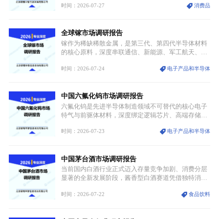
时间：2026-07-27
消费品
服不再局限于传统节日、古风活动等小众场景，逐步
融入旅游、日常穿搭、礼仪培训、婚庆等多元消费场
景，成为承载国风文化、拉动实体消费与文旅融合的
全球镓市场调研报告
重要载体。同时，行业标准落地、生产技术升级、原
创设计能力提升，进一步夯实产业发展根基，吸引传
镓作为稀缺稀散金属，是第三代、第四代半导体材料
统服饰品牌、文旅企业等跨界入局，市场活力持续释
的核心原料，深度串联通信、新能源、军工航天、光
放。
伏等十余项战略产业，是现代高端制造业的隐形基石
时间：2026-07-24
电子产品和半导体
与大国科技博弈的关键战略资源。镓并非传统大宗金
属，但其衍生化合物是半导体技术迭代的核心载体，
凭借独特的物理与电学性能，构建起“军民融合、全
中国六氟化钨市场调研报告
领域渗透”的战略体系，成为全球科技产业运转的刚
需资源。
六氟化钨是先进半导体制造领域不可替代的核心电子
特气与前驱体材料，深度绑定逻辑芯片、高端存储芯
片等高端赛道。六氟化钨（WF₆）是半导体化学气相
时间：2026-07-23
电子产品和半导体
沉积（CVD）、原子层沉积（ALD）工艺专用前驱体
材料，也是高端电子特气的核心品类，常温下呈液
态，具备输送精准、计量稳定的特点，适配半导体精
中国茅台酒市场调研报告
密制造流程。
当前国内白酒行业正式迈入存量竞争加剧、消费分层
显著的全新发展阶段，酱香型白酒赛道凭借独特消费
认知与持续扩容的市场需求，成为行业核心增长赛
时间：2026-07-22
食品饮料
道。贵州茅台凭借独一无二的核心产区壁垒、刚性产
能稀缺性、百年积淀的顶级品牌影响力，构筑起牢不
可破的行业龙头地位，市场核心竞争力持续领跑全行