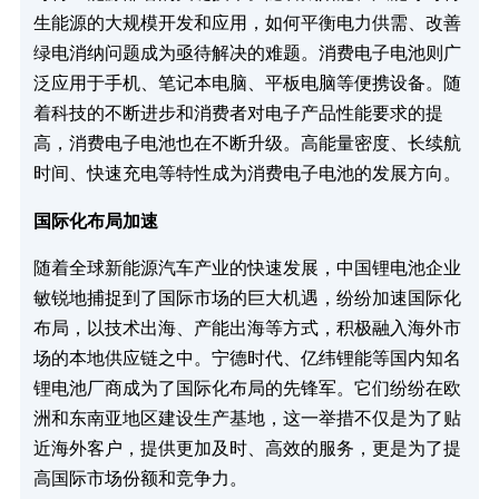
生能源的大规模开发和应用，如何平衡电力供需、改善
绿电消纳问题成为亟待解决的难题。消费电子电池则广
泛应用于手机、笔记本电脑、平板电脑等便携设备。随
着科技的不断进步和消费者对电子产品性能要求的提
高，消费电子电池也在不断升级。高能量密度、长续航
时间、快速充电等特性成为消费电子电池的发展方向。
国际化布局加速
随着全球新能源汽车产业的快速发展，中国锂电池企业
敏锐地捕捉到了国际市场的巨大机遇，纷纷加速国际化
布局，以技术出海、产能出海等方式，积极融入海外市
场的本地供应链之中。宁德时代、亿纬锂能等国内知名
锂电池厂商成为了国际化布局的先锋军。它们纷纷在欧
洲和东南亚地区建设生产基地，这一举措不仅是为了贴
近海外客户，提供更加及时、高效的服务，更是为了提
高国际市场份额和竞争力。