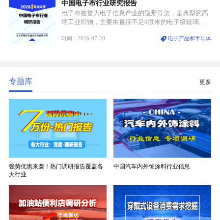
中国电子布行业研究报告
业。
电子布被誉为电子信息产业的隐形骨架，是典型的高
端工业织物，主要由直径不足9微米的电子级玻璃纤
维纱经精密织造加工制成，也是印制电路板（PCB）
时间：2026-07-20
电子产品和半导体
生产制造过程中不可或缺的核心基材。电子布具备高
精度、低介电、高耐热、高绝缘、低膨胀等优异综合
性能，无法被普通玻纤织物替代，且产品技术层级划
分清晰，四大主流品类技术壁垒逐级递增。
专题库
更多
强势优惠来袭！热门调研报告覆盖各
中国汽车内外饰涂料行业信息
大行业