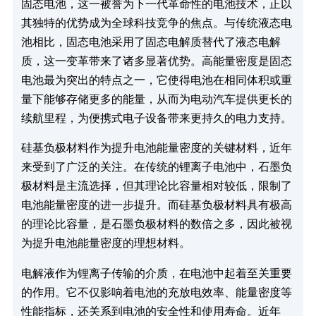
固态电池，这一被誉为下一代革命性的电池技术，正以
其独特的优势成为全球科技竞争的焦点。与传统液态电
池相比，固态电池采用了固态电解质替代了液态电解
质，这一变革带来了诸多显著优势。高能量密度是固态
电池最为突出的特点之一，它使得电池在相同体积或重
量下能够存储更多的能量，从而为电动汽车提供更长的
续航里程，为便携式电子设备带来更持久的电力支持。
硅基负极材料作为提升电池能量密度的关键材料，近年
来受到了广泛的关注。在传统的锂离子电池中，石墨负
极材料是主流选择，但其理论比容量相对较低，限制了
电池能量密度的进一步提升。而硅基负极材料具有极高
的理论比容量，是石墨负极材料的数倍之多，因此被视
为提升电池能量密度的理想材料。
电解液作为锂离子传输的介质，在电池中起着至关重要
的作用。它不仅影响着电池的充放电效率、能量密度等
性能指标，还关系到电池的安全性和使用寿命。近年