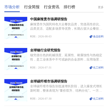
市场分析
行业简报
行业资讯
排行榜
更多
中国麻辣烫市场调研报告
麻辣烫作为国民特色大众餐饮品类，凭借高性价比、
品类灵活、适配多场景等优势，长期占据大众餐饮重
要席位。近年来国内餐饮行业加速规范化、连锁化转
时间：2026-08-03
食品饮料
型，叠加消费需求升级、线上流量变革、新零售业态
兴起，传统麻辣烫行业告别野蛮生长阶段，进入精细
化竞争周期。麻辣烫行业依托刚需属性、灵活的品类
全球镍行业研究报告
特点，在消费、创业、政策、技术多重驱动下，依旧
具备强劲的发展活力。
镍凭借出色的机械强度、延展性、耐腐蚀性与热稳定
性，是工业体系中不可或缺的合金原料，应用场景横
跨传统制造业、高端装备、新能源三大领域，综合使
时间：2026-07-31
化工材料
用价值难以被替代。依托理化优势，镍被全球主要经
济体纳入关键矿产储备清单，成为维系工业体系与能
源转型安全的重要物资。当前镍已从传统工业金属转
全球碳纤维市场调研报告
型为新能源核心战略矿产，全球产业形成“印尼掌控
资源与产能、中国主导消费与技术、工艺向低碳湿法
全球碳纤维市场告别低速增长阶段，进入爆发式增长
迭代、再生镍加速补位”的全新格局。
新时期，整体表现为“量价双升、结构分化”。一方面
市场整体需求量与市场价值同步走高，行业盈利空间
时间：2026-07-30
化工材料
持续扩张；另一方面产品、需求、应用场景呈现明显
分层，高端小丝束产品溢价能力突出，大丝束产品依
托性价比抢占工业主流市场，通用型产品支撑行业整