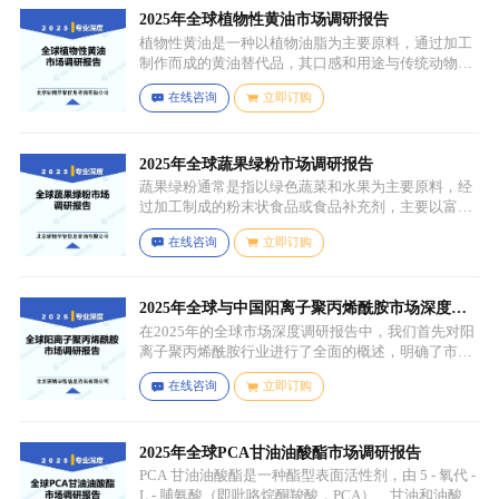
2025年全球植物性黄油市场调研报告
植物性黄油是一种以植物油脂为主要原料，通过加工
制作而成的黄油替代品，其口感和用途与传统动物黄
油较为相似，常见的有大豆油、菜籽油、椰子油、棕
在线咨询
立即订购
榈油等，这些植物油脂经过精炼、氢化或酯交换等工
艺处理，使其具备类似动物黄油的质地和熔点，通常
还会添加水、盐、乳化剂（如卵磷脂）、防腐剂、食
用香精、色素等，以改善口感、延长保质期和调整风
2025年全球蔬果绿粉市场调研报告
味。
蔬果绿粉通常是指以绿色蔬菜和水果为主要原料，经
过加工制成的粉末状食品或食品补充剂，主要以富含
叶绿素、膳食纤维、维生素、矿物质等营养成分的绿
在线咨询
立即订购
色蔬菜和水果为原料，常见的包括菠菜、羽衣甘蓝、
西兰花、生菜、小麦草、大麦草、螺旋藻、小球藻等
绿色蔬菜，青苹果、奇异果（绿心）、牛油果、青柠
等，有时也会搭配其他颜色的蔬果（如胡萝卜、甜菜
2025年全球与中国阳离子聚丙烯酰胺市场深度调
根等）以丰富营养等绿色水果。
研报告：行业趋势与投资前景分析
在2025年的全球市场深度调研报告中，我们首先对阳
离子聚丙烯酰胺行业进行了全面的概述，明确了市场
细分与应用场景。通过对细分产品的定义与特点进行
在线咨询
立即订购
深入分析，我们揭示了关键应用场景及其客群洞察。
2025年全球PCA甘油油酸酯市场调研报告
PCA 甘油油酸酯是一种酯型表面活性剂，由 5 - 氧代 -
L - 脯氨酸（即吡咯烷酮羧酸，PCA）、甘油和油酸通