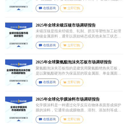
过化学反应生成，化学名称为 5 - 氧代 - L - 脯氨酸 2 -
在线咨询
立即订购
羟基 - 3-(油酰氧基) 丙酯，分子式为 C26H45NO6，分
子量为 467.64，主要通过天然油脂的改性和化学反应
来制备，以植物油（如橄榄油、棕榈油等）为原料，
先进行皂化反应得到脂肪酸盐，再经过酸化、酯化等
2025年全球未锻压镍市场调研报告
一系列反应，将甘油与油酸结合，并引入 PCA 基团，
未锻压镍是指未经锻造、轧制、挤压等塑性加工处理
从而得到 PCA 甘油油酸酯。
的镍金属原料，通常以原始铸态或其他未加工状态存
在，一般为块状、锭状、粒状或其他铸造成型的原始
在线咨询
立即订购
形态，表面可能保留铸造过程中形成的粗糙纹理或缺
陷（如气孔、缩孔等），未经过锻造、轧制、拉伸、
挤压等压力加工工艺，因此不具备均匀的晶粒结构和
力学性能，质地较脆且强度较低。
2025年全球聚氨酯泡沫夹芯板市场调研报告
聚氨酯泡沫夹芯板指的是建筑用聚氨酯绝热夹芯板，
是以聚氨酯硬泡作为保温层的双金属面、单金属面或
非金属面复合板材。
在线咨询
立即订购
2025年全球化学膜涂料市场调研报告
化学膜涂料是一种通过化学反应在物体表面形成保护
膜的涂料，它通常由成膜物质、溶剂、添加剂等成分
组成。成膜物质是涂料的主要成分，它在施工后通过
在线咨询
立即订购
化学反应（如聚合反应、交联反应等）形成连续的、
具有一定机械性能和保护性能的薄膜，溶剂用于溶解