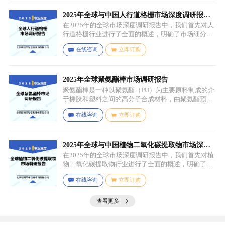
成膜物质和调节涂料的粘度，以便于施工，添加剂则
可改善涂料的性能，如提高附着力、耐候性、耐腐蚀
2025年全球与中国人行道格栅市场深度调研报
性等。
告：行业趋势与投资前景分析
在2025年的全球市场深度调研报告中，我们首先对人
行道格栅行业进行了全面的概述，明确了市场细分与
应用场景。通过对细分产品的定义与特点进行深入分
在线咨询
立即订购
析，我们揭示了关键应用场景及其客群洞察。
2025年全球聚氨酯棒市场调研报告
聚氨酯棒是一种以聚氨酯（PU）为主要原料制成的介
于橡胶和塑料之间的高分子合成材料，由聚氨酯预聚
体、扩链剂、低分子量多元醇、助剂等组成，其中，
在线咨询
立即订购
预聚体是基础原料，决定了聚氨酯棒的基本性能，扩
链剂用于增加分子链长度，提高材料的强度和韧性，
低分子量多元醇则可调节材料的硬度和柔软度，助剂
如增塑剂、填充剂、着色剂、抗氧剂、光稳定剂、阻
2025年全球与中国植物二氧化碳提取物市场深度
燃剂等，可改善材料的加工性能、物理性能和化学性
调研报告：行业趋势与投资前景分析
在2025年的全球市场深度调研报告中，我们首先对植
能等。
物二氧化碳提取物行业进行了全面的概述，明确了市
场细分与应用场景。通过对细分产品的定义与特点进
在线咨询
立即订购
行深入分析，我们揭示了关键应用场景及其客群洞
察。
查看更多