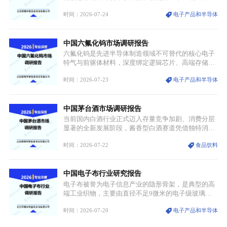
放。
伏等十余项战略产业，是现代高端制造业的隐形基石
时间：2026-07-24
电子产品和半导体
与大国科技博弈的关键战略资源。镓并非传统大宗金
属，但其衍生化合物是半导体技术迭代的核心载体，
凭借独特的物理与电学性能，构建起“军民融合、全
中国六氟化钨市场调研报告
领域渗透”的战略体系，成为全球科技产业运转的刚
需资源。
六氟化钨是先进半导体制造领域不可替代的核心电子
特气与前驱体材料，深度绑定逻辑芯片、高端存储芯
片等高端赛道。六氟化钨（WF₆）是半导体化学气相
时间：2026-07-23
电子产品和半导体
沉积（CVD）、原子层沉积（ALD）工艺专用前驱体
材料，也是高端电子特气的核心品类，常温下呈液
态，具备输送精准、计量稳定的特点，适配半导体精
中国茅台酒市场调研报告
密制造流程。
当前国内白酒行业正式迈入存量竞争加剧、消费分层
显著的全新发展阶段，酱香型白酒赛道凭借独特消费
认知与持续扩容的市场需求，成为行业核心增长赛
时间：2026-07-22
食品饮料
道。贵州茅台凭借独一无二的核心产区壁垒、刚性产
能稀缺性、百年积淀的顶级品牌影响力，构筑起牢不
可破的行业龙头地位，市场核心竞争力持续领跑全行
中国电子布行业研究报告
业。
电子布被誉为电子信息产业的隐形骨架，是典型的高
端工业织物，主要由直径不足9微米的电子级玻璃纤
维纱经精密织造加工制成，也是印制电路板（PCB）
时间：2026-07-20
电子产品和半导体
生产制造过程中不可或缺的核心基材。电子布具备高
精度、低介电、高耐热、高绝缘、低膨胀等优异综合