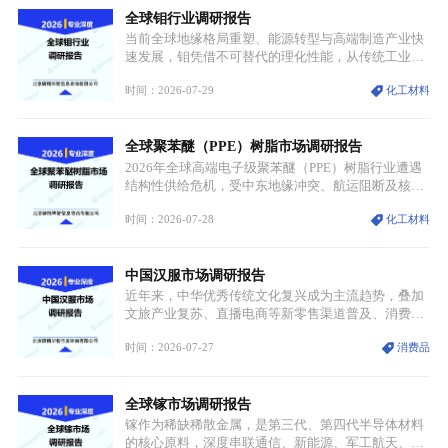
全球钼行业调研报告
体规模扩张，高附加值领域与规模化工业应用形成两
大独立增长体系。
当前全球地缘格局重塑、能源转型与高端制造产业快
速发展，钼凭借不可替代的理化性能，从传统工业金
属转变为各国重点管控的战略矿产，行业整体进入供
时间：2026-07-29
化工材料
需格局重构、价值体系重估的新阶段。钼是典型难熔
金属，核心物理化学性能构筑了其不可替代性，也是
其广泛应用于高端领域的基础，多重特性叠加，让钼
全球聚苯醚（PPE）树脂市场调研报告
贯穿传统工业、高端制造、军工、新能源等多个核心
产业，成为现代工业体系中不可或缺的基础材料。
2026年全球高端电子级聚苯醚（PPE）树脂行业遭遇
结构性供给危机，受中东地缘冲突、航运阻断及核心
生产设施损毁多重因素影响，全球最大产能基地全面
时间：2026-07-28
化工材料
停产，行业长期维持寡头垄断的供应链格局彻底瓦
解。本次危机直接造成全球七成高端PPE树脂断供，
产品价格半年内暴涨超400%，上下游产业链出现“有
中国汉服市场调研报告
价无市”的供给真空，并沿高频覆铜板、PCB电路板向
AI服务器、5G基站等高端电子终端持续传导，全产业
近年来，中华优秀传统文化复兴成为主流趋势，叠加
链生产、成本、交付均承受巨大压力。
文旅产业复苏、直播电商等新零售渠道普及、消费群
体审美迭代多重因素，汉服行业迎来发展黄金期。汉
时间：2026-07-27
消费品
服不再局限于传统节日、古风活动等小众场景，逐步
融入旅游、日常穿搭、礼仪培训、婚庆等多元消费场
景，成为承载国风文化、拉动实体消费与文旅融合的
全球镓市场调研报告
重要载体。同时，行业标准落地、生产技术升级、原
创设计能力提升，进一步夯实产业发展根基，吸引传
镓作为稀缺稀散金属，是第三代、第四代半导体材料
统服饰品牌、文旅企业等跨界入局，市场活力持续释
的核心原料，深度串联通信、新能源、军工航天、光