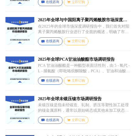
在线咨询
立即订购
色蔬菜和水果为原料，常见的包括菠菜、羽衣甘蓝、
西兰花、生菜、小麦草、大麦草、螺旋藻、小球藻等
绿色蔬菜，青苹果、奇异果（绿心）、牛油果、青柠
等，有时也会搭配其他颜色的蔬果（如胡萝卜、甜菜
2025年全球与中国阳离子聚丙烯酰胺市场深度调
根等）以丰富营养等绿色水果。
研报告：行业趋势与投资前景分析
在2025年的全球市场深度调研报告中，我们首先对阳
离子聚丙烯酰胺行业进行了全面的概述，明确了市场
细分与应用场景。通过对细分产品的定义与特点进行
在线咨询
立即订购
深入分析，我们揭示了关键应用场景及其客群洞察。
2025年全球PCA甘油油酸酯市场调研报告
PCA 甘油油酸酯是一种酯型表面活性剂，由 5 - 氧代 -
L - 脯氨酸（即吡咯烷酮羧酸，PCA）、甘油和油酸通
过化学反应生成，化学名称为 5 - 氧代 - L - 脯氨酸 2 -
在线咨询
立即订购
羟基 - 3-(油酰氧基) 丙酯，分子式为 C26H45NO6，分
子量为 467.64，主要通过天然油脂的改性和化学反应
来制备，以植物油（如橄榄油、棕榈油等）为原料，
先进行皂化反应得到脂肪酸盐，再经过酸化、酯化等
2025年全球未锻压镍市场调研报告
一系列反应，将甘油与油酸结合，并引入 PCA 基团，
未锻压镍是指未经锻造、轧制、挤压等塑性加工处理
从而得到 PCA 甘油油酸酯。
的镍金属原料，通常以原始铸态或其他未加工状态存
在，一般为块状、锭状、粒状或其他铸造成型的原始
在线咨询
立即订购
形态，表面可能保留铸造过程中形成的粗糙纹理或缺
陷（如气孔、缩孔等），未经过锻造、轧制、拉伸、
挤压等压力加工工艺，因此不具备均匀的晶粒结构和