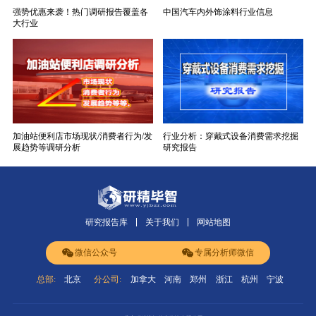
强势优惠来袭！热门调研报告覆盖各
中国汽车内外饰涂料行业信息
大行业
加油站便利店市场现状/消费者行为/发
行业分析：穿戴式设备消费需求挖掘
展趋势等调研分析
研究报告
研究报告库
关于我们
网站地图
微信公众号
专属分析师微信
总部:
北京
分公司:
加拿大
河南
郑州
浙江
杭州
宁波