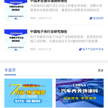
中国茅台酒市场调研报告
密制造流程。
当前国内白酒行业正式迈入存量竞争加剧、消费分层
显著的全新发展阶段，酱香型白酒赛道凭借独特消费
认知与持续扩容的市场需求，成为行业核心增长赛
时间：2026-07-22
食品饮料
道。贵州茅台凭借独一无二的核心产区壁垒、刚性产
能稀缺性、百年积淀的顶级品牌影响力，构筑起牢不
可破的行业龙头地位，市场核心竞争力持续领跑全行
中国电子布行业研究报告
业。
电子布被誉为电子信息产业的隐形骨架，是典型的高
端工业织物，主要由直径不足9微米的电子级玻璃纤
维纱经精密织造加工制成，也是印制电路板（PCB）
时间：2026-07-20
电子产品和半导体
生产制造过程中不可或缺的核心基材。电子布具备高
精度、低介电、高耐热、高绝缘、低膨胀等优异综合
性能，无法被普通玻纤织物替代，且产品技术层级划
分清晰，四大主流品类技术壁垒逐级递增。
专题库
更多