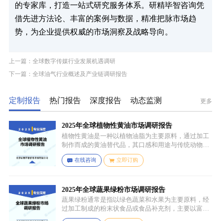
的专家库，打造一站式研究服务体系。研精毕智咨询凭
借先进方法论、丰富的案例与数据，精准把脉市场趋
势，为企业提供权威的市场洞察及战略导向。
上一篇：全球数字传媒行业发展机遇调研
下一篇：全球油气行业概述及产业链调研报告
定制报告
热门报告
深度报告
动态监测
更多
2025年全球植物性黄油市场调研报告
植物性黄油是一种以植物油脂为主要原料，通过加工
制作而成的黄油替代品，其口感和用途与传统动物黄
油较为相似，常见的有大豆油、菜籽油、椰子油、棕
在线咨询
立即订购
榈油等，这些植物油脂经过精炼、氢化或酯交换等工
艺处理，使其具备类似动物黄油的质地和熔点，通常
还会添加水、盐、乳化剂（如卵磷脂）、防腐剂、食
用香精、色素等，以改善口感、延长保质期和调整风
2025年全球蔬果绿粉市场调研报告
味。
蔬果绿粉通常是指以绿色蔬菜和水果为主要原料，经
过加工制成的粉末状食品或食品补充剂，主要以富含
叶绿素、膳食纤维、维生素、矿物质等营养成分的绿