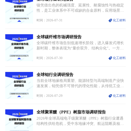
具备强劲的发展活力。
镍凭借出色的机械强度、延展性、耐腐蚀性与热稳定
性，是工业体系中不可或缺的合金原料，应用场景横
跨传统制造业、高端装备、新能源三大领域，综合使
时间：2026-07-31
化工材料
用价值难以被替代。依托理化优势，镍被全球主要经
济体纳入关键矿产储备清单，成为维系工业体系与能
源转型安全的重要物资。当前镍已从传统工业金属转
全球碳纤维市场调研报告
型为新能源核心战略矿产，全球产业形成“印尼掌控
资源与产能、中国主导消费与技术、工艺向低碳湿法
全球碳纤维市场告别低速增长阶段，进入爆发式增长
迭代、再生镍加速补位”的全新格局。
新时期，整体表现为“量价双升、结构分化”。一方面
市场整体需求量与市场价值同步走高，行业盈利空间
时间：2026-07-30
化工材料
持续扩张；另一方面产品、需求、应用场景呈现明显
分层，高端小丝束产品溢价能力突出，大丝束产品依
托性价比抢占工业主流市场，通用型产品支撑行业整
全球钼行业调研报告
体规模扩张，高附加值领域与规模化工业应用形成两
大独立增长体系。
当前全球地缘格局重塑、能源转型与高端制造产业快
速发展，钼凭借不可替代的理化性能，从传统工业金
属转变为各国重点管控的战略矿产，行业整体进入供
时间：2026-07-29
化工材料
需格局重构、价值体系重估的新阶段。钼是典型难熔
金属，核心物理化学性能构筑了其不可替代性，也是
其广泛应用于高端领域的基础，多重特性叠加，让钼
全球聚苯醚（PPE）树脂市场调研报告
贯穿传统工业、高端制造、军工、新能源等多个核心
产业，成为现代工业体系中不可或缺的基础材料。
2026年全球高端电子级聚苯醚（PPE）树脂行业遭遇
结构性供给危机，受中东地缘冲突、航运阻断及核心
生产设施损毁多重因素影响，全球最大产能基地全面