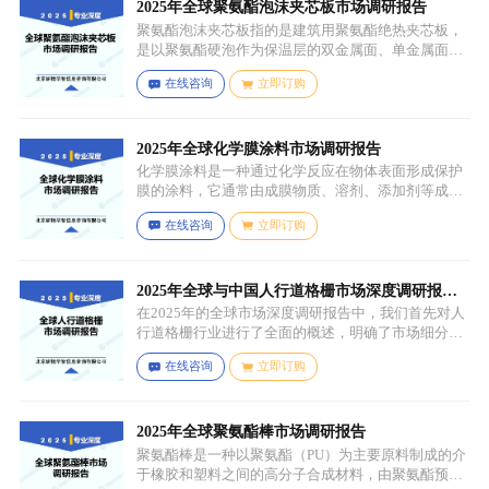
力学性能，质地较脆且强度较低。
2025年全球聚氨酯泡沫夹芯板市场调研报告
聚氨酯泡沫夹芯板指的是建筑用聚氨酯绝热夹芯板，
是以聚氨酯硬泡作为保温层的双金属面、单金属面或
非金属面复合板材。
在线咨询
立即订购
2025年全球化学膜涂料市场调研报告
化学膜涂料是一种通过化学反应在物体表面形成保护
膜的涂料，它通常由成膜物质、溶剂、添加剂等成分
组成。成膜物质是涂料的主要成分，它在施工后通过
在线咨询
立即订购
化学反应（如聚合反应、交联反应等）形成连续的、
具有一定机械性能和保护性能的薄膜，溶剂用于溶解
成膜物质和调节涂料的粘度，以便于施工，添加剂则
可改善涂料的性能，如提高附着力、耐候性、耐腐蚀
2025年全球与中国人行道格栅市场深度调研报
性等。
告：行业趋势与投资前景分析
在2025年的全球市场深度调研报告中，我们首先对人
行道格栅行业进行了全面的概述，明确了市场细分与
应用场景。通过对细分产品的定义与特点进行深入分
在线咨询
立即订购
析，我们揭示了关键应用场景及其客群洞察。
2025年全球聚氨酯棒市场调研报告
聚氨酯棒是一种以聚氨酯（PU）为主要原料制成的介
于橡胶和塑料之间的高分子合成材料，由聚氨酯预聚