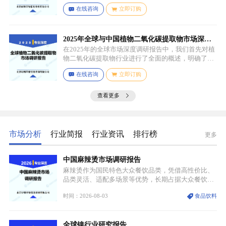
体、扩链剂、低分子量多元醇、助剂等组成，其中，
在线咨询
立即订购
预聚体是基础原料，决定了聚氨酯棒的基本性能，扩
链剂用于增加分子链长度，提高材料的强度和韧性，
低分子量多元醇则可调节材料的硬度和柔软度，助剂
如增塑剂、填充剂、着色剂、抗氧剂、光稳定剂、阻
2025年全球与中国植物二氧化碳提取物市场深度
燃剂等，可改善材料的加工性能、物理性能和化学性
调研报告：行业趋势与投资前景分析
在2025年的全球市场深度调研报告中，我们首先对植
能等。
物二氧化碳提取物行业进行了全面的概述，明确了市
场细分与应用场景。通过对细分产品的定义与特点进
在线咨询
立即订购
行深入分析，我们揭示了关键应用场景及其客群洞
察。
查看更多
市场分析
行业简报
行业资讯
排行榜
更多
中国麻辣烫市场调研报告
麻辣烫作为国民特色大众餐饮品类，凭借高性价比、
品类灵活、适配多场景等优势，长期占据大众餐饮重
要席位。近年来国内餐饮行业加速规范化、连锁化转
时间：2026-08-03
食品饮料
型，叠加消费需求升级、线上流量变革、新零售业态
兴起，传统麻辣烫行业告别野蛮生长阶段，进入精细
化竞争周期。麻辣烫行业依托刚需属性、灵活的品类
全球镍行业研究报告
特点，在消费、创业、政策、技术多重驱动下，依旧