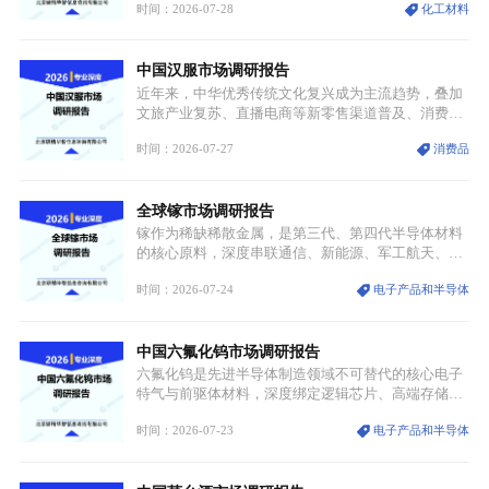
时间：2026-07-28
化工材料
停产，行业长期维持寡头垄断的供应链格局彻底瓦
解。本次危机直接造成全球七成高端PPE树脂断供，
产品价格半年内暴涨超400%，上下游产业链出现“有
中国汉服市场调研报告
价无市”的供给真空，并沿高频覆铜板、PCB电路板向
AI服务器、5G基站等高端电子终端持续传导，全产业
近年来，中华优秀传统文化复兴成为主流趋势，叠加
链生产、成本、交付均承受巨大压力。
文旅产业复苏、直播电商等新零售渠道普及、消费群
体审美迭代多重因素，汉服行业迎来发展黄金期。汉
时间：2026-07-27
消费品
服不再局限于传统节日、古风活动等小众场景，逐步
融入旅游、日常穿搭、礼仪培训、婚庆等多元消费场
景，成为承载国风文化、拉动实体消费与文旅融合的
全球镓市场调研报告
重要载体。同时，行业标准落地、生产技术升级、原
创设计能力提升，进一步夯实产业发展根基，吸引传
镓作为稀缺稀散金属，是第三代、第四代半导体材料
统服饰品牌、文旅企业等跨界入局，市场活力持续释
的核心原料，深度串联通信、新能源、军工航天、光
放。
伏等十余项战略产业，是现代高端制造业的隐形基石
时间：2026-07-24
电子产品和半导体
与大国科技博弈的关键战略资源。镓并非传统大宗金
属，但其衍生化合物是半导体技术迭代的核心载体，
凭借独特的物理与电学性能，构建起“军民融合、全
中国六氟化钨市场调研报告
领域渗透”的战略体系，成为全球科技产业运转的刚
需资源。
六氟化钨是先进半导体制造领域不可替代的核心电子
特气与前驱体材料，深度绑定逻辑芯片、高端存储芯
片等高端赛道。六氟化钨（WF₆）是半导体化学气相
时间：2026-07-23
电子产品和半导体
沉积（CVD）、原子层沉积（ALD）工艺专用前驱体
材料，也是高端电子特气的核心品类，常温下呈液
态，具备输送精准、计量稳定的特点，适配半导体精