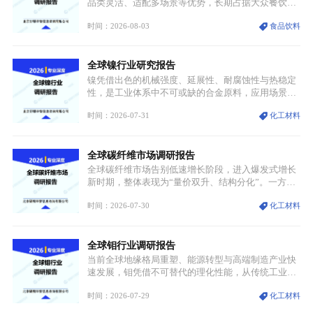
品类灵活、适配多场景等优势，长期占据大众餐饮重
要席位。近年来国内餐饮行业加速规范化、连锁化转
时间：2026-08-03
食品饮料
型，叠加消费需求升级、线上流量变革、新零售业态
兴起，传统麻辣烫行业告别野蛮生长阶段，进入精细
化竞争周期。麻辣烫行业依托刚需属性、灵活的品类
全球镍行业研究报告
特点，在消费、创业、政策、技术多重驱动下，依旧
具备强劲的发展活力。
镍凭借出色的机械强度、延展性、耐腐蚀性与热稳定
性，是工业体系中不可或缺的合金原料，应用场景横
跨传统制造业、高端装备、新能源三大领域，综合使
时间：2026-07-31
化工材料
用价值难以被替代。依托理化优势，镍被全球主要经
济体纳入关键矿产储备清单，成为维系工业体系与能
源转型安全的重要物资。当前镍已从传统工业金属转
全球碳纤维市场调研报告
型为新能源核心战略矿产，全球产业形成“印尼掌控
资源与产能、中国主导消费与技术、工艺向低碳湿法
全球碳纤维市场告别低速增长阶段，进入爆发式增长
迭代、再生镍加速补位”的全新格局。
新时期，整体表现为“量价双升、结构分化”。一方面
市场整体需求量与市场价值同步走高，行业盈利空间
时间：2026-07-30
化工材料
持续扩张；另一方面产品、需求、应用场景呈现明显
分层，高端小丝束产品溢价能力突出，大丝束产品依
托性价比抢占工业主流市场，通用型产品支撑行业整
全球钼行业调研报告
体规模扩张，高附加值领域与规模化工业应用形成两
大独立增长体系。
当前全球地缘格局重塑、能源转型与高端制造产业快
速发展，钼凭借不可替代的理化性能，从传统工业金
属转变为各国重点管控的战略矿产，行业整体进入供
时间：2026-07-29
化工材料
需格局重构、价值体系重估的新阶段。钼是典型难熔
金属，核心物理化学性能构筑了其不可替代性，也是