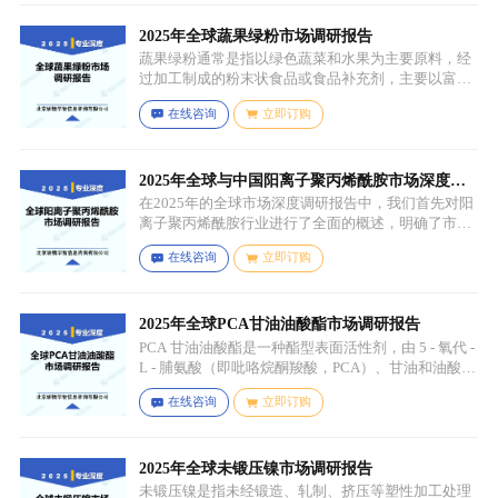
还会添加水、盐、乳化剂（如卵磷脂）、防腐剂、食
用香精、色素等，以改善口感、延长保质期和调整风
2025年全球蔬果绿粉市场调研报告
味。
蔬果绿粉通常是指以绿色蔬菜和水果为主要原料，经
过加工制成的粉末状食品或食品补充剂，主要以富含
叶绿素、膳食纤维、维生素、矿物质等营养成分的绿
在线咨询
立即订购
色蔬菜和水果为原料，常见的包括菠菜、羽衣甘蓝、
西兰花、生菜、小麦草、大麦草、螺旋藻、小球藻等
绿色蔬菜，青苹果、奇异果（绿心）、牛油果、青柠
等，有时也会搭配其他颜色的蔬果（如胡萝卜、甜菜
2025年全球与中国阳离子聚丙烯酰胺市场深度调
根等）以丰富营养等绿色水果。
研报告：行业趋势与投资前景分析
在2025年的全球市场深度调研报告中，我们首先对阳
离子聚丙烯酰胺行业进行了全面的概述，明确了市场
细分与应用场景。通过对细分产品的定义与特点进行
在线咨询
立即订购
深入分析，我们揭示了关键应用场景及其客群洞察。
2025年全球PCA甘油油酸酯市场调研报告
PCA 甘油油酸酯是一种酯型表面活性剂，由 5 - 氧代 -
L - 脯氨酸（即吡咯烷酮羧酸，PCA）、甘油和油酸通
过化学反应生成，化学名称为 5 - 氧代 - L - 脯氨酸 2 -
在线咨询
立即订购
羟基 - 3-(油酰氧基) 丙酯，分子式为 C26H45NO6，分
子量为 467.64，主要通过天然油脂的改性和化学反应
来制备，以植物油（如橄榄油、棕榈油等）为原料，
先进行皂化反应得到脂肪酸盐，再经过酸化、酯化等
2025年全球未锻压镍市场调研报告
一系列反应，将甘油与油酸结合，并引入 PCA 基团，
未锻压镍是指未经锻造、轧制、挤压等塑性加工处理