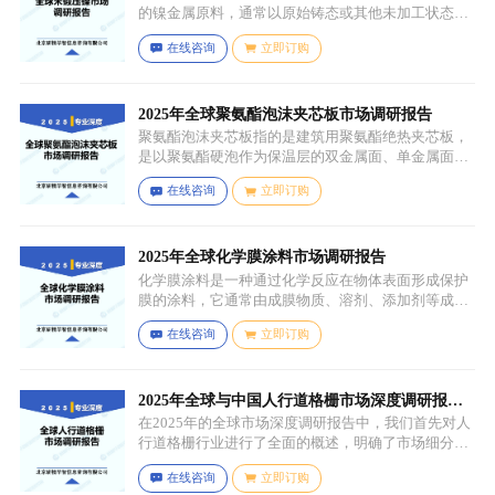
从而得到 PCA 甘油油酸酯。
的镍金属原料，通常以原始铸态或其他未加工状态存
在，一般为块状、锭状、粒状或其他铸造成型的原始
在线咨询
立即订购
形态，表面可能保留铸造过程中形成的粗糙纹理或缺
陷（如气孔、缩孔等），未经过锻造、轧制、拉伸、
挤压等压力加工工艺，因此不具备均匀的晶粒结构和
力学性能，质地较脆且强度较低。
2025年全球聚氨酯泡沫夹芯板市场调研报告
聚氨酯泡沫夹芯板指的是建筑用聚氨酯绝热夹芯板，
是以聚氨酯硬泡作为保温层的双金属面、单金属面或
非金属面复合板材。
在线咨询
立即订购
2025年全球化学膜涂料市场调研报告
化学膜涂料是一种通过化学反应在物体表面形成保护
膜的涂料，它通常由成膜物质、溶剂、添加剂等成分
组成。成膜物质是涂料的主要成分，它在施工后通过
在线咨询
立即订购
化学反应（如聚合反应、交联反应等）形成连续的、
具有一定机械性能和保护性能的薄膜，溶剂用于溶解
成膜物质和调节涂料的粘度，以便于施工，添加剂则
可改善涂料的性能，如提高附着力、耐候性、耐腐蚀
2025年全球与中国人行道格栅市场深度调研报
性等。
告：行业趋势与投资前景分析
在2025年的全球市场深度调研报告中，我们首先对人
行道格栅行业进行了全面的概述，明确了市场细分与
应用场景。通过对细分产品的定义与特点进行深入分
在线咨询
立即订购
析，我们揭示了关键应用场景及其客群洞察。