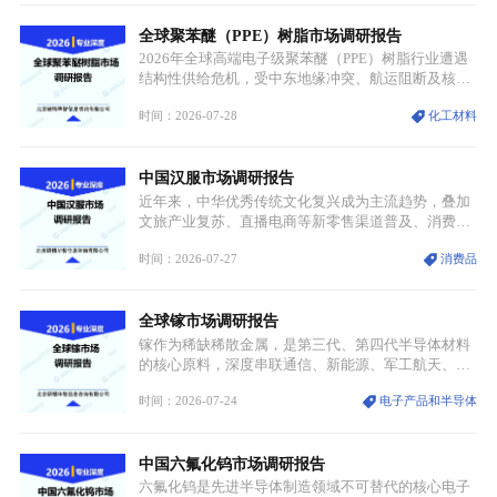
其广泛应用于高端领域的基础，多重特性叠加，让钼
全球聚苯醚（PPE）树脂市场调研报告
贯穿传统工业、高端制造、军工、新能源等多个核心
产业，成为现代工业体系中不可或缺的基础材料。
2026年全球高端电子级聚苯醚（PPE）树脂行业遭遇
结构性供给危机，受中东地缘冲突、航运阻断及核心
生产设施损毁多重因素影响，全球最大产能基地全面
时间：2026-07-28
化工材料
停产，行业长期维持寡头垄断的供应链格局彻底瓦
解。本次危机直接造成全球七成高端PPE树脂断供，
产品价格半年内暴涨超400%，上下游产业链出现“有
中国汉服市场调研报告
价无市”的供给真空，并沿高频覆铜板、PCB电路板向
AI服务器、5G基站等高端电子终端持续传导，全产业
近年来，中华优秀传统文化复兴成为主流趋势，叠加
链生产、成本、交付均承受巨大压力。
文旅产业复苏、直播电商等新零售渠道普及、消费群
体审美迭代多重因素，汉服行业迎来发展黄金期。汉
时间：2026-07-27
消费品
服不再局限于传统节日、古风活动等小众场景，逐步
融入旅游、日常穿搭、礼仪培训、婚庆等多元消费场
景，成为承载国风文化、拉动实体消费与文旅融合的
全球镓市场调研报告
重要载体。同时，行业标准落地、生产技术升级、原
创设计能力提升，进一步夯实产业发展根基，吸引传
镓作为稀缺稀散金属，是第三代、第四代半导体材料
统服饰品牌、文旅企业等跨界入局，市场活力持续释
的核心原料，深度串联通信、新能源、军工航天、光
放。
伏等十余项战略产业，是现代高端制造业的隐形基石
时间：2026-07-24
电子产品和半导体
与大国科技博弈的关键战略资源。镓并非传统大宗金
属，但其衍生化合物是半导体技术迭代的核心载体，
凭借独特的物理与电学性能，构建起“军民融合、全
中国六氟化钨市场调研报告
领域渗透”的战略体系，成为全球科技产业运转的刚
需资源。
六氟化钨是先进半导体制造领域不可替代的核心电子