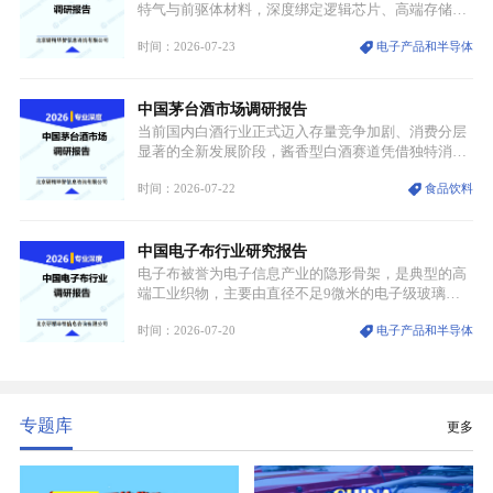
特气与前驱体材料，深度绑定逻辑芯片、高端存储芯
片等高端赛道。六氟化钨（WF₆）是半导体化学气相
时间：2026-07-23
电子产品和半导体
沉积（CVD）、原子层沉积（ALD）工艺专用前驱体
材料，也是高端电子特气的核心品类，常温下呈液
态，具备输送精准、计量稳定的特点，适配半导体精
中国茅台酒市场调研报告
密制造流程。
当前国内白酒行业正式迈入存量竞争加剧、消费分层
显著的全新发展阶段，酱香型白酒赛道凭借独特消费
认知与持续扩容的市场需求，成为行业核心增长赛
时间：2026-07-22
食品饮料
道。贵州茅台凭借独一无二的核心产区壁垒、刚性产
能稀缺性、百年积淀的顶级品牌影响力，构筑起牢不
可破的行业龙头地位，市场核心竞争力持续领跑全行
中国电子布行业研究报告
业。
电子布被誉为电子信息产业的隐形骨架，是典型的高
端工业织物，主要由直径不足9微米的电子级玻璃纤
维纱经精密织造加工制成，也是印制电路板（PCB）
时间：2026-07-20
电子产品和半导体
生产制造过程中不可或缺的核心基材。电子布具备高
精度、低介电、高耐热、高绝缘、低膨胀等优异综合
性能，无法被普通玻纤织物替代，且产品技术层级划
分清晰，四大主流品类技术壁垒逐级递增。
专题库
更多