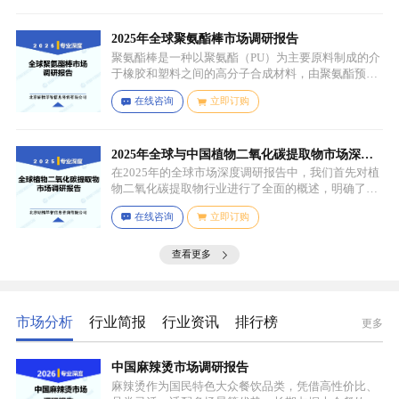
2025年全球聚氨酯棒市场调研报告
聚氨酯棒是一种以聚氨酯（PU）为主要原料制成的介
于橡胶和塑料之间的高分子合成材料，由聚氨酯预聚
体、扩链剂、低分子量多元醇、助剂等组成，其中，
在线咨询
立即订购
预聚体是基础原料，决定了聚氨酯棒的基本性能，扩
链剂用于增加分子链长度，提高材料的强度和韧性，
低分子量多元醇则可调节材料的硬度和柔软度，助剂
如增塑剂、填充剂、着色剂、抗氧剂、光稳定剂、阻
2025年全球与中国植物二氧化碳提取物市场深度
燃剂等，可改善材料的加工性能、物理性能和化学性
调研报告：行业趋势与投资前景分析
在2025年的全球市场深度调研报告中，我们首先对植
能等。
物二氧化碳提取物行业进行了全面的概述，明确了市
场细分与应用场景。通过对细分产品的定义与特点进
在线咨询
立即订购
行深入分析，我们揭示了关键应用场景及其客群洞
察。
查看更多
市场分析
行业简报
行业资讯
排行榜
更多
中国麻辣烫市场调研报告
麻辣烫作为国民特色大众餐饮品类，凭借高性价比、