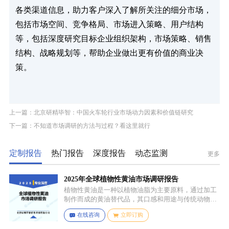
各类渠道信息，助力客户深入了解所关注的细分市场，
包括市场空间、竞争格局、市场进入策略、用户结构
等，包括深度研究目标企业组织架构，市场策略、销售
结构、战略规划等，帮助企业做出更有价值的商业决
策。
上一篇：北京研精毕智：中国火车轮行业市场动力因素和价值链研究
下一篇：不知道市场调研的方法与过程？看这里就行
定制报告
热门报告
深度报告
动态监测
更多
2025年全球植物性黄油市场调研报告
植物性黄油是一种以植物油脂为主要原料，通过加工
制作而成的黄油替代品，其口感和用途与传统动物黄
油较为相似，常见的有大豆油、菜籽油、椰子油、棕
在线咨询
立即订购
榈油等，这些植物油脂经过精炼、氢化或酯交换等工
艺处理，使其具备类似动物黄油的质地和熔点，通常