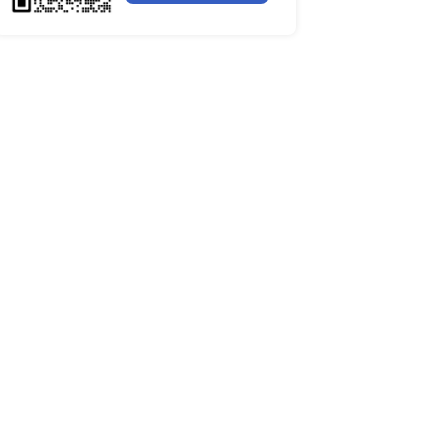
全球聚苯醚（PPE）树脂市场调
行业简报
行业资讯
电网数字化转型背景下智能电
细分市场全景剖析
全球有机硅供需格局、价格走
深度分析
谁主宰AI算力市场？全球NP
与赛道竞争真相
药用玻璃凭什么成为医药包装
料？
全球最大生产国优势凸显，醋
口增量市场在哪？
全球甲酸行业全产业链研究：
格走势与竞争壁垒深度解析
全球半导体硅片高端赛道缺口
读
全球机器翻译产业技术迭代、
与细分市场格局深度解析
2023-2026全球苯酚产能、