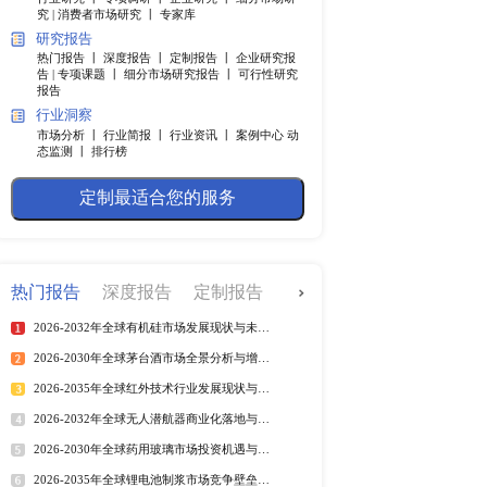
快捷导航
调研服务
行业研究 丨
专项调研 丨
企业
究 |
消费者市场研究 丨
专家
研究报告
综合运用经济信息和分析
热门报告 丨
深度报告 丨
定制
参考依据。
告 |
专项课题 丨
细分市场研究
报告
行业洞察
市场分析 丨
行业简报 丨
行业
态监测 丨
排行榜