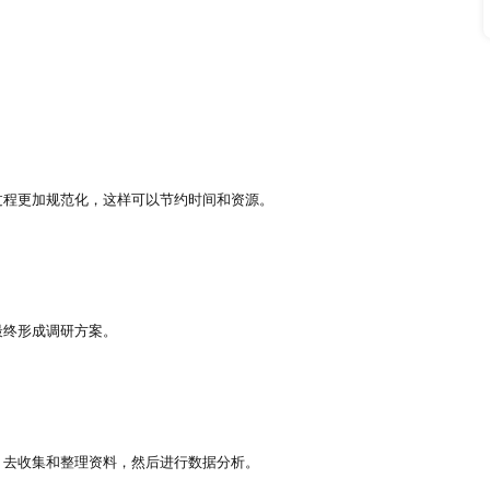
家出台的系列政策，以判断国家政府的支持力度。
，了解价值转移方向，明确最终的产业链下游应用情况。
、采购、销售和盈利等内容。