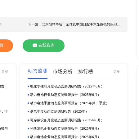
20年，全球口腔手术显微镜的产量为10312台。疫情蔓延形