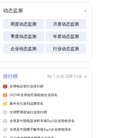
及区域市场发展研究报告
专注行业
科手术。
能源
化工材料
等显 微外科手术。
医疗设备
食品饮料
汽车交通
软件及商业服务
电
开端，至今数字化仍然是全