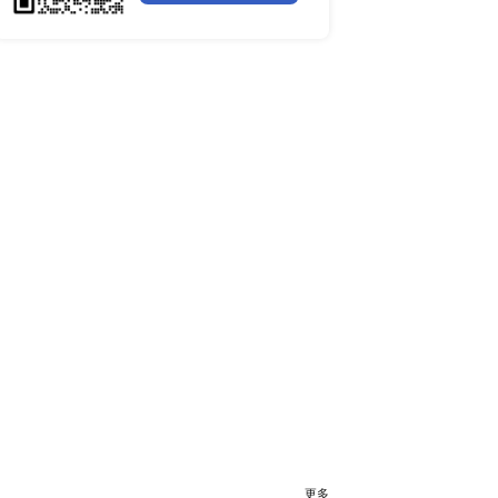
全球聚苯醚（PPE）树脂市场调
术水平高，但是美国地区
镜满足基本的手术需求。
行业简报
行业资讯
内领先的行业研究及企业研
电网数字化转型背景下智能电
括市场空间、竞争格局、
细分市场全景剖析
，帮助企业做出更有价值
全球有机硅供需格局、价格走
深度分析
谁主宰AI算力市场？全球NP
与赛道竞争真相
药用玻璃凭什么成为医药包装
料？
全球最大生产国优势凸显，醋
口增量市场在哪？
下一篇：北京研精毕智：全球及中国口腔手术显微镜的头部生产企业、行业发展和影响因素分析
全球甲酸行业全产业链研究：
格走势与竞争壁垒深度解析
全球半导体硅片高端赛道缺口
读
全球机器翻译产业技术迭代、
与细分市场格局深度解析
2023-2026全球苯酚产能、