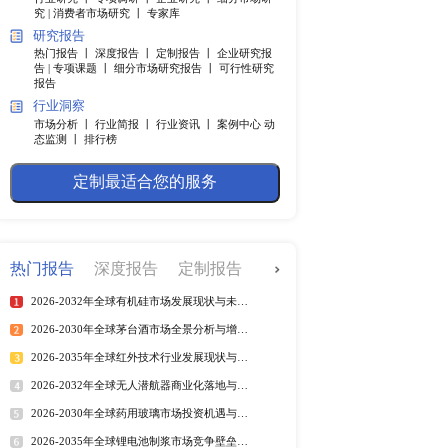
什么？
快捷导航
调研服务
行业研究 丨
专项调研 丨
企业
究 |
消费者市场研究 丨
专家
研究报告
野和聚焦照明，提高了治
热门报告 丨
深度报告 丨
定制
研精毕智的分析报告为
告 |
专项课题 丨
细分市场研究
报告
行业洞察
市场分析 丨
行业简报 丨
行业
态监测 丨
排行榜