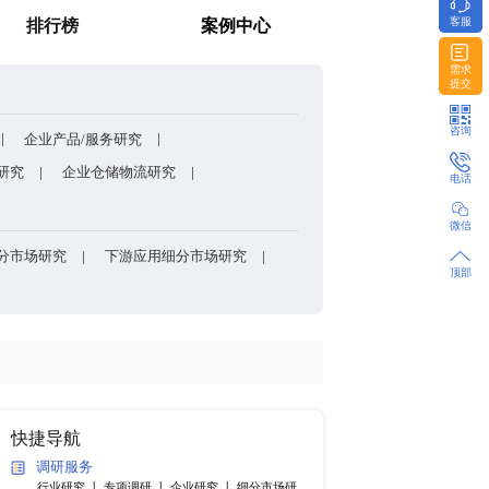
谁主宰AI算力市场？全球NPU头部企业格局与赛道竞争真相
药用玻璃凭什么成为医药包装的核心
消费者调研
排行榜
方法和模型
企业股权架构/组织架构研究
企业产品/服务研究
研发能力研究
企业上下游研究
企业仓储物流研究
产品细分市场研究
各国细分市场研究
下游应用细分