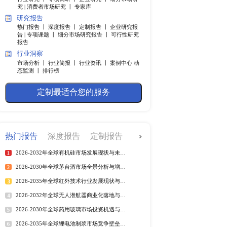
快捷导航
调研服务
行业研究 丨
专项调研 丨
企业
究 |
消费者市场研究 丨
专家
研究报告
测工作，这样可以帮助企
热门报告 丨
深度报告 丨
定制
业了解市场的必备工具。
告 |
专项课题 丨
细分市场研究
报告
行业洞察
市场分析 丨
行业简报 丨
行业
态监测 丨
排行榜