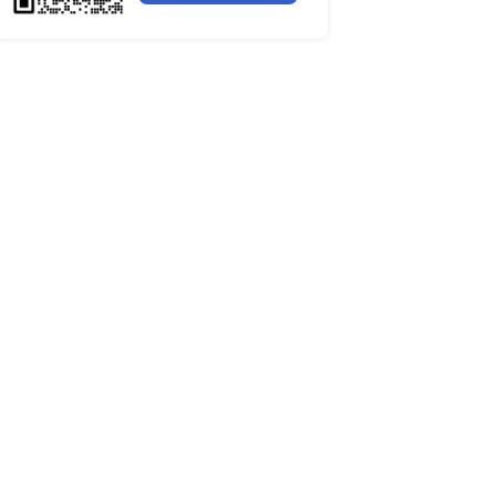
全球聚苯醚（PPE）树脂市场调
行业简报
行业资讯
但是从经济和技术发展角
而使更多的行业领域受
电网数字化转型背景下智能电
细分市场全景剖析
全球有机硅供需格局、价格走
深度分析
谁主宰AI算力市场？全球NP
与赛道竞争真相
现状、竞争情况、风险和
药用玻璃凭什么成为医药包装
，增强企业的管理水平和
料？
全球最大生产国优势凸显，醋
口增量市场在哪？
全球甲酸行业全产业链研究：
格走势与竞争壁垒深度解析
全球半导体硅片高端赛道缺口
内领先的行业研究及企业研
读
全球机器翻译产业技术迭代、
括市场空间、竞争格局、
与细分市场格局深度解析
，帮助企业做出更有价值
2023-2026全球苯酚产能、