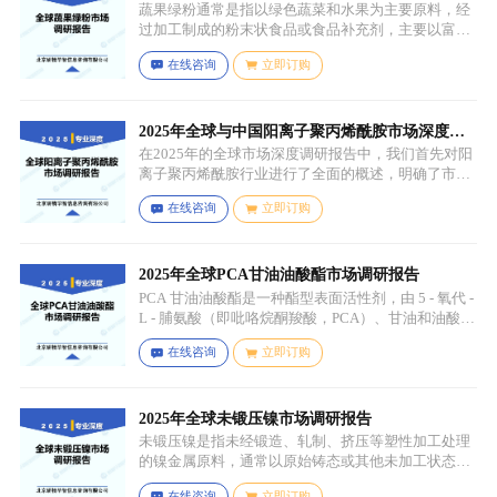
味。
蔬果绿粉通常是指以绿色蔬菜和水果为主要原料，经
过加工制成的粉末状食品或食品补充剂，主要以富含
叶绿素、膳食纤维、维生素、矿物质等营养成分的绿
在线咨询
立即订购
色蔬菜和水果为原料，常见的包括菠菜、羽衣甘蓝、
西兰花、生菜、小麦草、大麦草、螺旋藻、小球藻等
绿色蔬菜，青苹果、奇异果（绿心）、牛油果、青柠
等，有时也会搭配其他颜色的蔬果（如胡萝卜、甜菜
2025年全球与中国阳离子聚丙烯酰胺市场深度调
根等）以丰富营养等绿色水果。
研报告：行业趋势与投资前景分析
在2025年的全球市场深度调研报告中，我们首先对阳
离子聚丙烯酰胺行业进行了全面的概述，明确了市场
细分与应用场景。通过对细分产品的定义与特点进行
在线咨询
立即订购
深入分析，我们揭示了关键应用场景及其客群洞察。
2025年全球PCA甘油油酸酯市场调研报告
PCA 甘油油酸酯是一种酯型表面活性剂，由 5 - 氧代 -
L - 脯氨酸（即吡咯烷酮羧酸，PCA）、甘油和油酸通
过化学反应生成，化学名称为 5 - 氧代 - L - 脯氨酸 2 -
在线咨询
立即订购
羟基 - 3-(油酰氧基) 丙酯，分子式为 C26H45NO6，分
子量为 467.64，主要通过天然油脂的改性和化学反应
来制备，以植物油（如橄榄油、棕榈油等）为原料，
先进行皂化反应得到脂肪酸盐，再经过酸化、酯化等
2025年全球未锻压镍市场调研报告
一系列反应，将甘油与油酸结合，并引入 PCA 基团，
未锻压镍是指未经锻造、轧制、挤压等塑性加工处理
从而得到 PCA 甘油油酸酯。
的镍金属原料，通常以原始铸态或其他未加工状态存
在，一般为块状、锭状、粒状或其他铸造成型的原始
在线咨询
立即订购