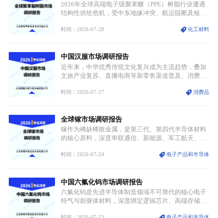
产业，成为现代工业体系中不可或缺的基础材料。
2026年全球高端电子级聚苯醚（PPE）树脂行业遭遇
结构性供给危机，受中东地缘冲突、航运阻断及核心
生产设施损毁多重因素影响，全球最大产能基地全面
时间：2026-07-28
化工材料
停产，行业长期维持寡头垄断的供应链格局彻底瓦
解。本次危机直接造成全球七成高端PPE树脂断供，
产品价格半年内暴涨超400%，上下游产业链出现“有
中国汉服市场调研报告
价无市”的供给真空，并沿高频覆铜板、PCB电路板向
AI服务器、5G基站等高端电子终端持续传导，全产业
近年来，中华优秀传统文化复兴成为主流趋势，叠加
链生产、成本、交付均承受巨大压力。
文旅产业复苏、直播电商等新零售渠道普及、消费群
体审美迭代多重因素，汉服行业迎来发展黄金期。汉
时间：2026-07-27
消费品
服不再局限于传统节日、古风活动等小众场景，逐步
融入旅游、日常穿搭、礼仪培训、婚庆等多元消费场
景，成为承载国风文化、拉动实体消费与文旅融合的
全球镓市场调研报告
重要载体。同时，行业标准落地、生产技术升级、原
创设计能力提升，进一步夯实产业发展根基，吸引传
镓作为稀缺稀散金属，是第三代、第四代半导体材料
统服饰品牌、文旅企业等跨界入局，市场活力持续释
的核心原料，深度串联通信、新能源、军工航天、光
放。
伏等十余项战略产业，是现代高端制造业的隐形基石
时间：2026-07-24
电子产品和半导体
与大国科技博弈的关键战略资源。镓并非传统大宗金
属，但其衍生化合物是半导体技术迭代的核心载体，
凭借独特的物理与电学性能，构建起“军民融合、全
中国六氟化钨市场调研报告
领域渗透”的战略体系，成为全球科技产业运转的刚
需资源。
六氟化钨是先进半导体制造领域不可替代的核心电子
特气与前驱体材料，深度绑定逻辑芯片、高端存储芯
片等高端赛道。六氟化钨（WF₆）是半导体化学气相
时间：2026-07-23
电子产品和半导体