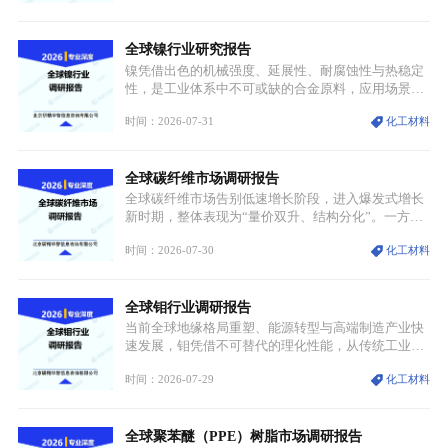
兴起，传统麻辣烫行业告别野蛮生长阶段，进入精细
化竞争周期。麻辣烫行业依托刚需属性、灵活的品类
全球镍行业研究报告
特点，在消费、创业、政策、技术多重驱动下，依旧
具备强劲的发展活力。
镍凭借出色的机械强度、延展性、耐腐蚀性与热稳定
性，是工业体系中不可或缺的合金原料，应用场景横
跨传统制造业、高端装备、新能源三大领域，综合使
时间：2026-07-31
化工材料
用价值难以被替代。依托理化优势，镍被全球主要经
济体纳入关键矿产储备清单，成为维系工业体系与能
源转型安全的重要物资。当前镍已从传统工业金属转
全球碳纤维市场调研报告
型为新能源核心战略矿产，全球产业形成“印尼掌控
资源与产能、中国主导消费与技术、工艺向低碳湿法
全球碳纤维市场告别低速增长阶段，进入爆发式增长
迭代、再生镍加速补位”的全新格局。
新时期，整体表现为“量价双升、结构分化”。一方面
市场整体需求量与市场价值同步走高，行业盈利空间
时间：2026-07-30
化工材料
持续扩张；另一方面产品、需求、应用场景呈现明显
分层，高端小丝束产品溢价能力突出，大丝束产品依
托性价比抢占工业主流市场，通用型产品支撑行业整
全球钼行业调研报告
体规模扩张，高附加值领域与规模化工业应用形成两
大独立增长体系。
当前全球地缘格局重塑、能源转型与高端制造产业快
速发展，钼凭借不可替代的理化性能，从传统工业金
属转变为各国重点管控的战略矿产，行业整体进入供
时间：2026-07-29
化工材料
需格局重构、价值体系重估的新阶段。钼是典型难熔
金属，核心物理化学性能构筑了其不可替代性，也是
其广泛应用于高端领域的基础，多重特性叠加，让钼
全球聚苯醚（PPE）树脂市场调研报告
贯穿传统工业、高端制造、军工、新能源等多个核心