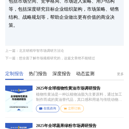
包括市场空间、竞争格局、市场进入策略、用户结构
等，包括深度研究目标企业组织架构，市场策略、销售
结构、战略规划等，帮助企业做出更有价值的商业决
策。
上一篇：北京研精毕智市场调研方法论
下一篇：想全面了解市场规模研究的，这篇文章绝不能错过
定制报告
热门报告
深度报告
动态监测
更多
2025年全球植物性黄油市场调研报告
植物性黄油是一种以植物油脂为主要原料，通过加工
制作而成的黄油替代品，其口感和用途与传统动物黄
油较为相似，常见的有大豆油、菜籽油、椰子油、棕
在线咨询
立即订购
榈油等，这些植物油脂经过精炼、氢化或酯交换等工
艺处理，使其具备类似动物黄油的质地和熔点，通常
还会添加水、盐、乳化剂（如卵磷脂）、防腐剂、食
用香精、色素等，以改善口感、延长保质期和调整风
2025年全球蔬果绿粉市场调研报告