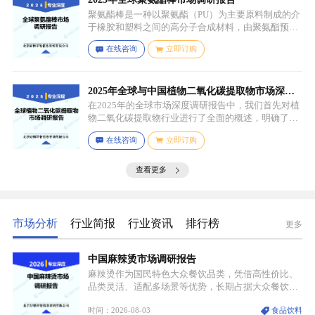
聚氨酯棒是一种以聚氨酯（PU）为主要原料制成的介
于橡胶和塑料之间的高分子合成材料，由聚氨酯预聚
体、扩链剂、低分子量多元醇、助剂等组成，其中，
在线咨询
立即订购
预聚体是基础原料，决定了聚氨酯棒的基本性能，扩
链剂用于增加分子链长度，提高材料的强度和韧性，
低分子量多元醇则可调节材料的硬度和柔软度，助剂
如增塑剂、填充剂、着色剂、抗氧剂、光稳定剂、阻
2025年全球与中国植物二氧化碳提取物市场深度
燃剂等，可改善材料的加工性能、物理性能和化学性
调研报告：行业趋势与投资前景分析
在2025年的全球市场深度调研报告中，我们首先对植
能等。
物二氧化碳提取物行业进行了全面的概述，明确了市
场细分与应用场景。通过对细分产品的定义与特点进
在线咨询
立即订购
行深入分析，我们揭示了关键应用场景及其客群洞
察。
查看更多
市场分析
行业简报
行业资讯
排行榜
更多
中国麻辣烫市场调研报告
麻辣烫作为国民特色大众餐饮品类，凭借高性价比、
品类灵活、适配多场景等优势，长期占据大众餐饮重
要席位。近年来国内餐饮行业加速规范化、连锁化转
时间：2026-08-03
食品饮料
型，叠加消费需求升级、线上流量变革、新零售业态