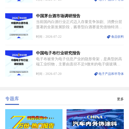
沉积（CVD）、原子层沉积（ALD）工艺专用前驱体
材料，也是高端电子特气的核心品类，常温下呈液
态，具备输送精准、计量稳定的特点，适配半导体精
中国茅台酒市场调研报告
密制造流程。
当前国内白酒行业正式迈入存量竞争加剧、消费分层
显著的全新发展阶段，酱香型白酒赛道凭借独特消费
认知与持续扩容的市场需求，成为行业核心增长赛
时间：2026-07-22
食品饮料
道。贵州茅台凭借独一无二的核心产区壁垒、刚性产
能稀缺性、百年积淀的顶级品牌影响力，构筑起牢不
可破的行业龙头地位，市场核心竞争力持续领跑全行
中国电子布行业研究报告
业。
电子布被誉为电子信息产业的隐形骨架，是典型的高
端工业织物，主要由直径不足9微米的电子级玻璃纤
维纱经精密织造加工制成，也是印制电路板（PCB）
时间：2026-07-20
电子产品和半导体
生产制造过程中不可或缺的核心基材。电子布具备高
精度、低介电、高耐热、高绝缘、低膨胀等优异综合
性能，无法被普通玻纤织物替代，且产品技术层级划
分清晰，四大主流品类技术壁垒逐级递增。
专题库
更多