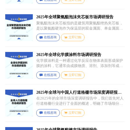
形态，表面可能保留铸造过程中形成的粗糙纹理或缺
陷（如气孔、缩孔等），未经过锻造、轧制、拉伸、
挤压等压力加工工艺，因此不具备均匀的晶粒结构和
力学性能，质地较脆且强度较低。
2025年全球聚氨酯泡沫夹芯板市场调研报告
聚氨酯泡沫夹芯板指的是建筑用聚氨酯绝热夹芯板，
是以聚氨酯硬泡作为保温层的双金属面、单金属面或
非金属面复合板材。
在线咨询
立即订购
2025年全球化学膜涂料市场调研报告
化学膜涂料是一种通过化学反应在物体表面形成保护
膜的涂料，它通常由成膜物质、溶剂、添加剂等成分
组成。成膜物质是涂料的主要成分，它在施工后通过
在线咨询
立即订购
化学反应（如聚合反应、交联反应等）形成连续的、
具有一定机械性能和保护性能的薄膜，溶剂用于溶解
成膜物质和调节涂料的粘度，以便于施工，添加剂则
可改善涂料的性能，如提高附着力、耐候性、耐腐蚀
2025年全球与中国人行道格栅市场深度调研报
性等。
告：行业趋势与投资前景分析
在2025年的全球市场深度调研报告中，我们首先对人
行道格栅行业进行了全面的概述，明确了市场细分与
应用场景。通过对细分产品的定义与特点进行深入分
在线咨询
立即订购
析，我们揭示了关键应用场景及其客群洞察。
2025年全球聚氨酯棒市场调研报告