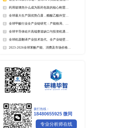
全球野薄荷油行业排行榜
全球及中国电器涂料市场Top
全球及中国椰子酸市场Top5
2025年全球遮光胶带企业排名
全球藻酸盐行业排行榜
全球及中国有机无乳酸奶市场T
排名
内领先的行业研究及企业研
括市场空间、竞争格局、
市场分析
，帮助企业做出更有价值
中国麻辣烫市场调研报告
全球镍行业研究报告
全球碳纤维市场调研报告
全球钼行业调研报告
用的是什么市场研究方法?