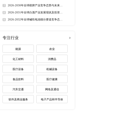
定制最适合您
有了用武之地，其中特别
热门报告
深度报告
式，使得通常被认为是一
其无缺陷及安全的完美安
2026-2032年全球有机硅市
认为RTA家具将成为现
趋势调研报告
2026-2030年全球茅台酒市
路径研究报告
2026-2035年全球红外技术
资价值分析研究报告
2026-2032年全球无人潜航
公司(以下简称：汇森家
业机遇报告
2026-2030年全球药用玻璃
。以出口额计，汇森家居
业价值研究报告
，波兰家具制造商会的数据
2026-2035年全球锂电池制
未来趋势调研报告
年内将超越德国，成为仅次
2026-2030年全球棋牌产业
展趋势报告
2026-2031年全球白酒产业
景预测报告
2026-2032年全球碱性电池