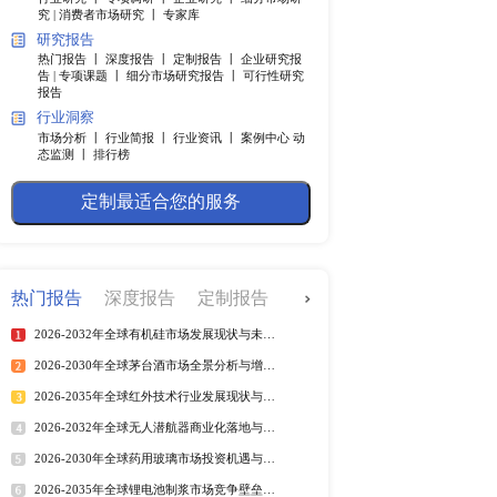
快捷导航
调研服务
行业研究 丨
专项调研 丨
企业
究 |
消费者市场研究 丨
专家
研究报告
y-To-Assemble)家
热门报告 丨
深度报告 丨
定制
确了“部件即产品”的概
告 |
专项课题 丨
细分市场研究
报告
接采用平口结合方式，用
行业洞察
市场分析 丨
行业简报 丨
行业
态监测 丨
排行榜
”等生产模式已成为世界