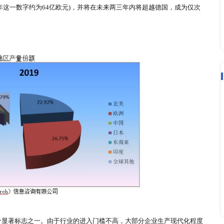
升竞争力的有效措施，同时，也使发展中国家丰富的劳动力资源
巨大的市场容量，又一次成为全球家具制造业瞩目的中心。
中的广泛应用，加上利用专业的五金连接件来构建家具的接合方
业的生产模式也悄然发生着变革，尤其是RTA家具的出现，以
形态。RTA反映了家具工业技术的进步，在一些学者的文章中，
现代家具工艺的发展趋势。
用家具市场的主要产地是中国, 6月30日汇森家居国际集团有限
家具产品主要为制造及包装组装家具(或RTA家具)的快速消费品
具出口商。欧洲是第二大生产地，波兰家具制造业正在蓬勃发展
36亿欧元(2013年这一数字约为64亿欧元)，并将在未来两三