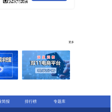
全球聚苯醚（PPE）树脂市场调
行业简报
行业资讯
电网数字化转型背景下智能电
行榜
更多
细分市场全景剖析
全球有机硅供需格局、价格走
深度分析
谁主宰AI算力市场？全球NP
025年6月）
与赛道竞争真相
药用玻璃凭什么成为医药包装
25年6月）
料？
全球最大生产国优势凸显，醋
025年第二季度）
口增量市场在哪？
全球甲酸行业全产业链研究：
年）
格走势与竞争壁垒深度解析
025年6月）
全球半导体硅片高端赛道缺口
读
25年6月）
全球机器翻译产业技术迭代、
与细分市场格局深度解析
25年6月）
2023-2026全球苯酚产能、