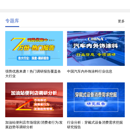
精度、低介电、高耐热、高绝缘、低膨胀等优异综合
性能，无法被普通玻纤织物替代，且产品技术层级划
分清晰，四大主流品类技术壁垒逐级递增。
专题库
更多
强势优惠来袭！热门调研报告覆盖各
中国汽车内外饰涂料行业信息
大行业
加油站便利店市场现状/消费者行为/发
行业分析：穿戴式设备消费需求挖掘
展趋势等调研分析
研究报告