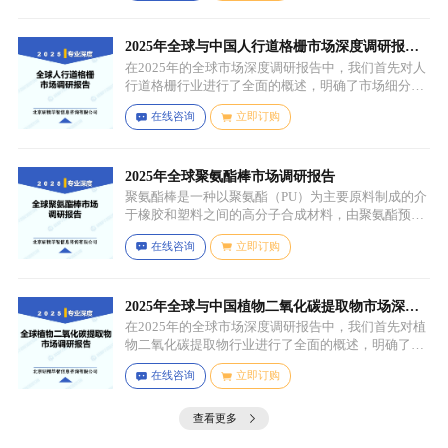
具有一定机械性能和保护性能的薄膜，溶剂用于溶解
成膜物质和调节涂料的粘度，以便于施工，添加剂则
可改善涂料的性能，如提高附着力、耐候性、耐腐蚀
2025年全球与中国人行道格栅市场深度调研报
性等。
告：行业趋势与投资前景分析
在2025年的全球市场深度调研报告中，我们首先对人
行道格栅行业进行了全面的概述，明确了市场细分与
应用场景。通过对细分产品的定义与特点进行深入分
在线咨询
立即订购
析，我们揭示了关键应用场景及其客群洞察。
2025年全球聚氨酯棒市场调研报告
聚氨酯棒是一种以聚氨酯（PU）为主要原料制成的介
于橡胶和塑料之间的高分子合成材料，由聚氨酯预聚
体、扩链剂、低分子量多元醇、助剂等组成，其中，
在线咨询
立即订购
预聚体是基础原料，决定了聚氨酯棒的基本性能，扩
链剂用于增加分子链长度，提高材料的强度和韧性，
低分子量多元醇则可调节材料的硬度和柔软度，助剂
如增塑剂、填充剂、着色剂、抗氧剂、光稳定剂、阻
2025年全球与中国植物二氧化碳提取物市场深度
燃剂等，可改善材料的加工性能、物理性能和化学性
调研报告：行业趋势与投资前景分析
在2025年的全球市场深度调研报告中，我们首先对植
能等。
物二氧化碳提取物行业进行了全面的概述，明确了市
场细分与应用场景。通过对细分产品的定义与特点进
在线咨询
立即订购
行深入分析，我们揭示了关键应用场景及其客群洞
察。
查看更多