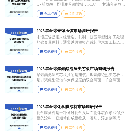
L - 脯氨酸（即吡咯烷酮羧酸，PCA）、甘油和油酸通
过化学反应生成，化学名称为 5 - 氧代 - L - 脯氨酸 2 -
在线咨询
立即订购
羟基 - 3-(油酰氧基) 丙酯，分子式为 C26H45NO6，分
子量为 467.64，主要通过天然油脂的改性和化学反应
来制备，以植物油（如橄榄油、棕榈油等）为原料，
先进行皂化反应得到脂肪酸盐，再经过酸化、酯化等
2025年全球未锻压镍市场调研报告
一系列反应，将甘油与油酸结合，并引入 PCA 基团，
未锻压镍是指未经锻造、轧制、挤压等塑性加工处理
从而得到 PCA 甘油油酸酯。
的镍金属原料，通常以原始铸态或其他未加工状态存
在，一般为块状、锭状、粒状或其他铸造成型的原始
在线咨询
立即订购
形态，表面可能保留铸造过程中形成的粗糙纹理或缺
陷（如气孔、缩孔等），未经过锻造、轧制、拉伸、
挤压等压力加工工艺，因此不具备均匀的晶粒结构和
力学性能，质地较脆且强度较低。
2025年全球聚氨酯泡沫夹芯板市场调研报告
聚氨酯泡沫夹芯板指的是建筑用聚氨酯绝热夹芯板，
是以聚氨酯硬泡作为保温层的双金属面、单金属面或
非金属面复合板材。
在线咨询
立即订购
2025年全球化学膜涂料市场调研报告
化学膜涂料是一种通过化学反应在物体表面形成保护
膜的涂料，它通常由成膜物质、溶剂、添加剂等成分
组成。成膜物质是涂料的主要成分，它在施工后通过
在线咨询
立即订购
化学反应（如聚合反应、交联反应等）形成连续的、