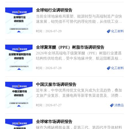
托性价比抢占工业主流市场，通用型产品支撑行业整
全球钼行业调研报告
体规模扩张，高附加值领域与规模化工业应用形成两
大独立增长体系。
当前全球地缘格局重塑、能源转型与高端制造产业快
速发展，钼凭借不可替代的理化性能，从传统工业金
属转变为各国重点管控的战略矿产，行业整体进入供
时间：2026-07-29
化工材料
需格局重构、价值体系重估的新阶段。钼是典型难熔
金属，核心物理化学性能构筑了其不可替代性，也是
其广泛应用于高端领域的基础，多重特性叠加，让钼
全球聚苯醚（PPE）树脂市场调研报告
贯穿传统工业、高端制造、军工、新能源等多个核心
产业，成为现代工业体系中不可或缺的基础材料。
2026年全球高端电子级聚苯醚（PPE）树脂行业遭遇
结构性供给危机，受中东地缘冲突、航运阻断及核心
生产设施损毁多重因素影响，全球最大产能基地全面
时间：2026-07-28
化工材料
停产，行业长期维持寡头垄断的供应链格局彻底瓦
解。本次危机直接造成全球七成高端PPE树脂断供，
产品价格半年内暴涨超400%，上下游产业链出现“有
中国汉服市场调研报告
价无市”的供给真空，并沿高频覆铜板、PCB电路板向
AI服务器、5G基站等高端电子终端持续传导，全产业
近年来，中华优秀传统文化复兴成为主流趋势，叠加
链生产、成本、交付均承受巨大压力。
文旅产业复苏、直播电商等新零售渠道普及、消费群
体审美迭代多重因素，汉服行业迎来发展黄金期。汉
时间：2026-07-27
消费品
服不再局限于传统节日、古风活动等小众场景，逐步
融入旅游、日常穿搭、礼仪培训、婚庆等多元消费场
景，成为承载国风文化、拉动实体消费与文旅融合的
全球镓市场调研报告
重要载体。同时，行业标准落地、生产技术升级、原
创设计能力提升，进一步夯实产业发展根基，吸引传
镓作为稀缺稀散金属，是第三代、第四代半导体材料