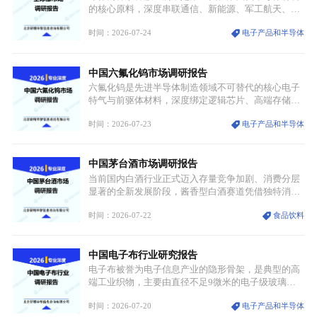
统服饰品牌、文旅企业等跨界入局，市场活力持续释
的核心原料，深度串联通信、新能源、军工航天、光
放。
伏等十余项战略产业，是现代高端制造业的隐形基石
时间：2026-07-24
电子产品和半导体
与大国科技博弈的关键战略资源。镓并非传统大宗金
属，但其衍生化合物是半导体技术迭代的核心载体，
凭借独特的物理与电学性能，构建起“军民融合、全
中国六氟化钨市场调研报告
领域渗透”的战略体系，成为全球科技产业运转的刚
需资源。
六氟化钨是先进半导体制造领域不可替代的核心电子
特气与前驱体材料，深度绑定逻辑芯片、高端存储芯
片等高端赛道。六氟化钨（WF₆）是半导体化学气相
时间：2026-07-23
电子产品和半导体
沉积（CVD）、原子层沉积（ALD）工艺专用前驱体
材料，也是高端电子特气的核心品类，常温下呈液
态，具备输送精准、计量稳定的特点，适配半导体精
中国茅台酒市场调研报告
密制造流程。
当前国内白酒行业正式迈入存量竞争加剧、消费分层
显著的全新发展阶段，酱香型白酒赛道凭借独特消费
认知与持续扩容的市场需求，成为行业核心增长赛
时间：2026-07-22
食品饮料
道。贵州茅台凭借独一无二的核心产区壁垒、刚性产
能稀缺性、百年积淀的顶级品牌影响力，构筑起牢不
可破的行业龙头地位，市场核心竞争力持续领跑全行
中国电子布行业研究报告
业。
电子布被誉为电子信息产业的隐形骨架，是典型的高
端工业织物，主要由直径不足9微米的电子级玻璃纤
维纱经精密织造加工制成，也是印制电路板（PCB）
时间：2026-07-20
电子产品和半导体
生产制造过程中不可或缺的核心基材。电子布具备高