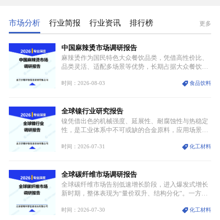
市场分析
行业简报
行业资讯
排行榜
更多
中国麻辣烫市场调研报告
麻辣烫作为国民特色大众餐饮品类，凭借高性价比、
品类灵活、适配多场景等优势，长期占据大众餐饮重
要席位。近年来国内餐饮行业加速规范化、连锁化转
时间：2026-08-03
食品饮料
型，叠加消费需求升级、线上流量变革、新零售业态
兴起，传统麻辣烫行业告别野蛮生长阶段，进入精细
化竞争周期。麻辣烫行业依托刚需属性、灵活的品类
全球镍行业研究报告
特点，在消费、创业、政策、技术多重驱动下，依旧
具备强劲的发展活力。
镍凭借出色的机械强度、延展性、耐腐蚀性与热稳定
性，是工业体系中不可或缺的合金原料，应用场景横
跨传统制造业、高端装备、新能源三大领域，综合使
时间：2026-07-31
化工材料
用价值难以被替代。依托理化优势，镍被全球主要经
济体纳入关键矿产储备清单，成为维系工业体系与能
源转型安全的重要物资。当前镍已从传统工业金属转
全球碳纤维市场调研报告
型为新能源核心战略矿产，全球产业形成“印尼掌控
资源与产能、中国主导消费与技术、工艺向低碳湿法
全球碳纤维市场告别低速增长阶段，进入爆发式增长
迭代、再生镍加速补位”的全新格局。
新时期，整体表现为“量价双升、结构分化”。一方面
市场整体需求量与市场价值同步走高，行业盈利空间
时间：2026-07-30
化工材料
持续扩张；另一方面产品、需求、应用场景呈现明显
分层，高端小丝束产品溢价能力突出，大丝束产品依