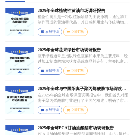
2025年全球植物性黄油市场调研报告
植物性黄油是一种以植物油脂为主要原料，通过加工
制作而成的黄油替代品，其口感和用途与传统动物黄
油较为相似，常见的有大豆油、菜籽油、椰子油、棕
在线咨询
立即订购
榈油等，这些植物油脂经过精炼、氢化或酯交换等工
艺处理，使其具备类似动物黄油的质地和熔点，通常
还会添加水、盐、乳化剂（如卵磷脂）、防腐剂、食
用香精、色素等，以改善口感、延长保质期和调整风
2025年全球蔬果绿粉市场调研报告
味。
蔬果绿粉通常是指以绿色蔬菜和水果为主要原料，经
过加工制成的粉末状食品或食品补充剂，主要以富含
叶绿素、膳食纤维、维生素、矿物质等营养成分的绿
在线咨询
立即订购
色蔬菜和水果为原料，常见的包括菠菜、羽衣甘蓝、
西兰花、生菜、小麦草、大麦草、螺旋藻、小球藻等
绿色蔬菜，青苹果、奇异果（绿心）、牛油果、青柠
等，有时也会搭配其他颜色的蔬果（如胡萝卜、甜菜
2025年全球与中国阳离子聚丙烯酰胺市场深度调
根等）以丰富营养等绿色水果。
研报告：行业趋势与投资前景分析
在2025年的全球市场深度调研报告中，我们首先对阳
离子聚丙烯酰胺行业进行了全面的概述，明确了市场
细分与应用场景。通过对细分产品的定义与特点进行
在线咨询
立即订购
深入分析，我们揭示了关键应用场景及其客群洞察。
2025年全球PCA甘油油酸酯市场调研报告
PCA 甘油油酸酯是一种酯型表面活性剂，由 5 - 氧代 -