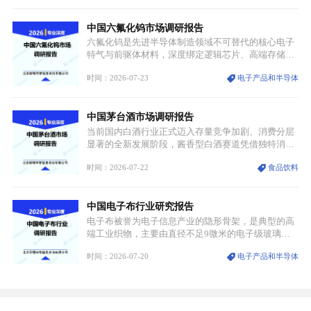
属，但其衍生化合物是半导体技术迭代的核心载体，
凭借独特的物理与电学性能，构建起“军民融合、全
中国六氟化钨市场调研报告
领域渗透”的战略体系，成为全球科技产业运转的刚
需资源。
六氟化钨是先进半导体制造领域不可替代的核心电子
特气与前驱体材料，深度绑定逻辑芯片、高端存储芯
片等高端赛道。六氟化钨（WF₆）是半导体化学气相
时间：2026-07-23
电子产品和半导体
沉积（CVD）、原子层沉积（ALD）工艺专用前驱体
材料，也是高端电子特气的核心品类，常温下呈液
态，具备输送精准、计量稳定的特点，适配半导体精
中国茅台酒市场调研报告
密制造流程。
当前国内白酒行业正式迈入存量竞争加剧、消费分层
显著的全新发展阶段，酱香型白酒赛道凭借独特消费
认知与持续扩容的市场需求，成为行业核心增长赛
时间：2026-07-22
食品饮料
道。贵州茅台凭借独一无二的核心产区壁垒、刚性产
能稀缺性、百年积淀的顶级品牌影响力，构筑起牢不
可破的行业龙头地位，市场核心竞争力持续领跑全行
中国电子布行业研究报告
业。
电子布被誉为电子信息产业的隐形骨架，是典型的高
端工业织物，主要由直径不足9微米的电子级玻璃纤
维纱经精密织造加工制成，也是印制电路板（PCB）
时间：2026-07-20
电子产品和半导体
生产制造过程中不可或缺的核心基材。电子布具备高
精度、低介电、高耐热、高绝缘、低膨胀等优异综合
性能，无法被普通玻纤织物替代，且产品技术层级划
分清晰，四大主流品类技术壁垒逐级递增。