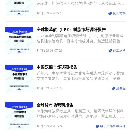
速发展，钼凭借不可替代的理化性能，从传统工业金
属转变为各国重点管控的战略矿产，行业整体进入供
时间：2026-07-29
化工材料
需格局重构、价值体系重估的新阶段。钼是典型难熔
金属，核心物理化学性能构筑了其不可替代性，也是
其广泛应用于高端领域的基础，多重特性叠加，让钼
全球聚苯醚（PPE）树脂市场调研报告
贯穿传统工业、高端制造、军工、新能源等多个核心
产业，成为现代工业体系中不可或缺的基础材料。
2026年全球高端电子级聚苯醚（PPE）树脂行业遭遇
结构性供给危机，受中东地缘冲突、航运阻断及核心
生产设施损毁多重因素影响，全球最大产能基地全面
时间：2026-07-28
化工材料
停产，行业长期维持寡头垄断的供应链格局彻底瓦
解。本次危机直接造成全球七成高端PPE树脂断供，
产品价格半年内暴涨超400%，上下游产业链出现“有
中国汉服市场调研报告
价无市”的供给真空，并沿高频覆铜板、PCB电路板向
AI服务器、5G基站等高端电子终端持续传导，全产业
近年来，中华优秀传统文化复兴成为主流趋势，叠加
链生产、成本、交付均承受巨大压力。
文旅产业复苏、直播电商等新零售渠道普及、消费群
体审美迭代多重因素，汉服行业迎来发展黄金期。汉
时间：2026-07-27
消费品
服不再局限于传统节日、古风活动等小众场景，逐步
融入旅游、日常穿搭、礼仪培训、婚庆等多元消费场
景，成为承载国风文化、拉动实体消费与文旅融合的
全球镓市场调研报告
重要载体。同时，行业标准落地、生产技术升级、原
创设计能力提升，进一步夯实产业发展根基，吸引传
镓作为稀缺稀散金属，是第三代、第四代半导体材料
统服饰品牌、文旅企业等跨界入局，市场活力持续释
的核心原料，深度串联通信、新能源、军工航天、光
放。
伏等十余项战略产业，是现代高端制造业的隐形基石
时间：2026-07-24
电子产品和半导体
与大国科技博弈的关键战略资源。镓并非传统大宗金