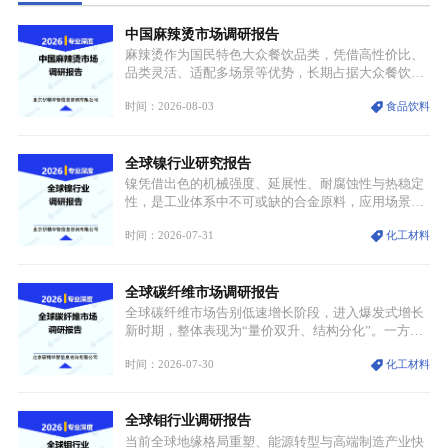
中国麻辣烫市场调研报告
麻辣烫作为国民特色大众餐饮品类，凭借高性价比、
品类灵活、适配多场景等优势，长期占据大众餐饮重
要席位。近年来国内餐饮行业加速规范化、连锁化转
时间：2026-08-03
食品饮料
型，叠加消费需求升级、线上流量变革、新零售业态
兴起，传统麻辣烫行业告别野蛮生长阶段，进入精细
化竞争周期。麻辣烫行业依托刚需属性、灵活的品类
全球镍行业研究报告
特点，在消费、创业、政策、技术多重驱动下，依旧
具备强劲的发展活力。
镍凭借出色的机械强度、延展性、耐腐蚀性与热稳定
性，是工业体系中不可或缺的合金原料，应用场景横
跨传统制造业、高端装备、新能源三大领域，综合使
时间：2026-07-31
化工材料
用价值难以被替代。依托理化优势，镍被全球主要经
济体纳入关键矿产储备清单，成为维系工业体系与能
源转型安全的重要物资。当前镍已从传统工业金属转
全球碳纤维市场调研报告
型为新能源核心战略矿产，全球产业形成“印尼掌控
资源与产能、中国主导消费与技术、工艺向低碳湿法
全球碳纤维市场告别低速增长阶段，进入爆发式增长
迭代、再生镍加速补位”的全新格局。
新时期，整体表现为“量价双升、结构分化”。一方面
市场整体需求量与市场价值同步走高，行业盈利空间
时间：2026-07-30
化工材料
持续扩张；另一方面产品、需求、应用场景呈现明显
分层，高端小丝束产品溢价能力突出，大丝束产品依
托性价比抢占工业主流市场，通用型产品支撑行业整
全球钼行业调研报告
体规模扩张，高附加值领域与规模化工业应用形成两
大独立增长体系。
当前全球地缘格局重塑、能源转型与高端制造产业快