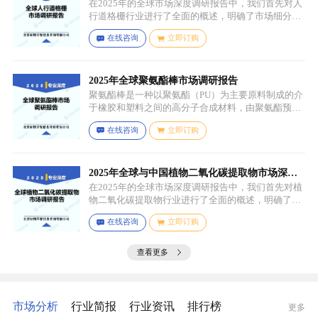
性等。
告：行业趋势与投资前景分析
在2025年的全球市场深度调研报告中，我们首先对人
行道格栅行业进行了全面的概述，明确了市场细分与
应用场景。通过对细分产品的定义与特点进行深入分
在线咨询
立即订购
析，我们揭示了关键应用场景及其客群洞察。
2025年全球聚氨酯棒市场调研报告
聚氨酯棒是一种以聚氨酯（PU）为主要原料制成的介
于橡胶和塑料之间的高分子合成材料，由聚氨酯预聚
体、扩链剂、低分子量多元醇、助剂等组成，其中，
在线咨询
立即订购
预聚体是基础原料，决定了聚氨酯棒的基本性能，扩
链剂用于增加分子链长度，提高材料的强度和韧性，
低分子量多元醇则可调节材料的硬度和柔软度，助剂
如增塑剂、填充剂、着色剂、抗氧剂、光稳定剂、阻
2025年全球与中国植物二氧化碳提取物市场深度
燃剂等，可改善材料的加工性能、物理性能和化学性
调研报告：行业趋势与投资前景分析
在2025年的全球市场深度调研报告中，我们首先对植
能等。
物二氧化碳提取物行业进行了全面的概述，明确了市
场细分与应用场景。通过对细分产品的定义与特点进
在线咨询
立即订购
行深入分析，我们揭示了关键应用场景及其客群洞
察。
查看更多
市场分析
行业简报
行业资讯
排行榜
更多