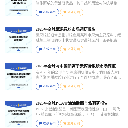
制作而成的黄油替代品，其口感和用途与传统动物黄
油较为相似，常见的有大豆油、菜籽油、椰子油、棕
在线咨询
立即订购
榈油等，这些植物油脂经过精炼、氢化或酯交换等工
艺处理，使其具备类似动物黄油的质地和熔点，通常
还会添加水、盐、乳化剂（如卵磷脂）、防腐剂、食
用香精、色素等，以改善口感、延长保质期和调整风
2025年全球蔬果绿粉市场调研报告
味。
蔬果绿粉通常是指以绿色蔬菜和水果为主要原料，经
过加工制成的粉末状食品或食品补充剂，主要以富含
叶绿素、膳食纤维、维生素、矿物质等营养成分的绿
在线咨询
立即订购
色蔬菜和水果为原料，常见的包括菠菜、羽衣甘蓝、
西兰花、生菜、小麦草、大麦草、螺旋藻、小球藻等
绿色蔬菜，青苹果、奇异果（绿心）、牛油果、青柠
等，有时也会搭配其他颜色的蔬果（如胡萝卜、甜菜
2025年全球与中国阳离子聚丙烯酰胺市场深度调
根等）以丰富营养等绿色水果。
研报告：行业趋势与投资前景分析
在2025年的全球市场深度调研报告中，我们首先对阳
离子聚丙烯酰胺行业进行了全面的概述，明确了市场
细分与应用场景。通过对细分产品的定义与特点进行
在线咨询
立即订购
深入分析，我们揭示了关键应用场景及其客群洞察。
2025年全球PCA甘油油酸酯市场调研报告
PCA 甘油油酸酯是一种酯型表面活性剂，由 5 - 氧代 -
L - 脯氨酸（即吡咯烷酮羧酸，PCA）、甘油和油酸通
过化学反应生成，化学名称为 5 - 氧代 - L - 脯氨酸 2 -
在线咨询
立即订购
羟基 - 3-(油酰氧基) 丙酯，分子式为 C26H45NO6，分