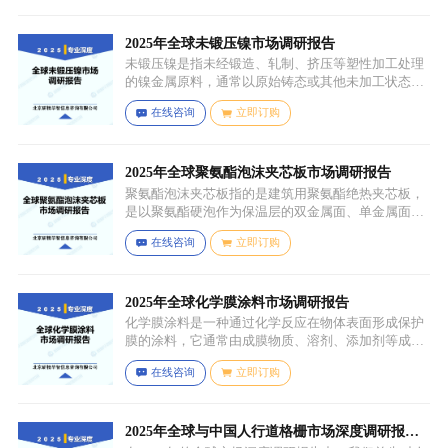
子量为 467.64，主要通过天然油脂的改性和化学反应
来制备，以植物油（如橄榄油、棕榈油等）为原料，
先进行皂化反应得到脂肪酸盐，再经过酸化、酯化等
2025年全球未锻压镍市场调研报告
一系列反应，将甘油与油酸结合，并引入 PCA 基团，
未锻压镍是指未经锻造、轧制、挤压等塑性加工处理
从而得到 PCA 甘油油酸酯。
的镍金属原料，通常以原始铸态或其他未加工状态存
在，一般为块状、锭状、粒状或其他铸造成型的原始
在线咨询
立即订购
形态，表面可能保留铸造过程中形成的粗糙纹理或缺
陷（如气孔、缩孔等），未经过锻造、轧制、拉伸、
挤压等压力加工工艺，因此不具备均匀的晶粒结构和
力学性能，质地较脆且强度较低。
2025年全球聚氨酯泡沫夹芯板市场调研报告
聚氨酯泡沫夹芯板指的是建筑用聚氨酯绝热夹芯板，
是以聚氨酯硬泡作为保温层的双金属面、单金属面或
非金属面复合板材。
在线咨询
立即订购
2025年全球化学膜涂料市场调研报告
化学膜涂料是一种通过化学反应在物体表面形成保护
膜的涂料，它通常由成膜物质、溶剂、添加剂等成分
组成。成膜物质是涂料的主要成分，它在施工后通过
在线咨询
立即订购
化学反应（如聚合反应、交联反应等）形成连续的、
具有一定机械性能和保护性能的薄膜，溶剂用于溶解
成膜物质和调节涂料的粘度，以便于施工，添加剂则
可改善涂料的性能，如提高附着力、耐候性、耐腐蚀
2025年全球与中国人行道格栅市场深度调研报