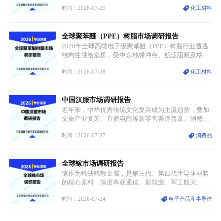
属转变为各国重点管控的战略矿产，行业整体进入供
时间：2026-07-29
化工材料
需格局重构、价值体系重估的新阶段。钼是典型难熔
金属，核心物理化学性能构筑了其不可替代性，也是
其广泛应用于高端领域的基础，多重特性叠加，让钼
全球聚苯醚（PPE）树脂市场调研报告
贯穿传统工业、高端制造、军工、新能源等多个核心
产业，成为现代工业体系中不可或缺的基础材料。
2026年全球高端电子级聚苯醚（PPE）树脂行业遭遇
结构性供给危机，受中东地缘冲突、航运阻断及核心
生产设施损毁多重因素影响，全球最大产能基地全面
时间：2026-07-28
化工材料
停产，行业长期维持寡头垄断的供应链格局彻底瓦
解。本次危机直接造成全球七成高端PPE树脂断供，
产品价格半年内暴涨超400%，上下游产业链出现“有
中国汉服市场调研报告
价无市”的供给真空，并沿高频覆铜板、PCB电路板向
AI服务器、5G基站等高端电子终端持续传导，全产业
近年来，中华优秀传统文化复兴成为主流趋势，叠加
链生产、成本、交付均承受巨大压力。
文旅产业复苏、直播电商等新零售渠道普及、消费群
体审美迭代多重因素，汉服行业迎来发展黄金期。汉
时间：2026-07-27
消费品
服不再局限于传统节日、古风活动等小众场景，逐步
融入旅游、日常穿搭、礼仪培训、婚庆等多元消费场
景，成为承载国风文化、拉动实体消费与文旅融合的
全球镓市场调研报告
重要载体。同时，行业标准落地、生产技术升级、原
创设计能力提升，进一步夯实产业发展根基，吸引传
镓作为稀缺稀散金属，是第三代、第四代半导体材料
统服饰品牌、文旅企业等跨界入局，市场活力持续释
的核心原料，深度串联通信、新能源、军工航天、光
放。
伏等十余项战略产业，是现代高端制造业的隐形基石
时间：2026-07-24
电子产品和半导体
与大国科技博弈的关键战略资源。镓并非传统大宗金
属，但其衍生化合物是半导体技术迭代的核心载体，
凭借独特的物理与电学性能，构建起“军民融合、全