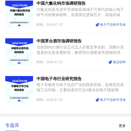
中国六氟化钨市场调研报告
领域渗透”的战略体系，成为全球科技产业运转的刚
需资源。
六氟化钨是先进半导体制造领域不可替代的核心电子
特气与前驱体材料，深度绑定逻辑芯片、高端存储芯
片等高端赛道。六氟化钨（WF₆）是半导体化学气相
时间：2026-07-23
电子产品和半导体
沉积（CVD）、原子层沉积（ALD）工艺专用前驱体
材料，也是高端电子特气的核心品类，常温下呈液
态，具备输送精准、计量稳定的特点，适配半导体精
中国茅台酒市场调研报告
密制造流程。
当前国内白酒行业正式迈入存量竞争加剧、消费分层
显著的全新发展阶段，酱香型白酒赛道凭借独特消费
认知与持续扩容的市场需求，成为行业核心增长赛
时间：2026-07-22
食品饮料
道。贵州茅台凭借独一无二的核心产区壁垒、刚性产
能稀缺性、百年积淀的顶级品牌影响力，构筑起牢不
可破的行业龙头地位，市场核心竞争力持续领跑全行
中国电子布行业研究报告
业。
电子布被誉为电子信息产业的隐形骨架，是典型的高
端工业织物，主要由直径不足9微米的电子级玻璃纤
维纱经精密织造加工制成，也是印制电路板（PCB）
时间：2026-07-20
电子产品和半导体
生产制造过程中不可或缺的核心基材。电子布具备高
精度、低介电、高耐热、高绝缘、低膨胀等优异综合
性能，无法被普通玻纤织物替代，且产品技术层级划
分清晰，四大主流品类技术壁垒逐级递增。
专题库
更多