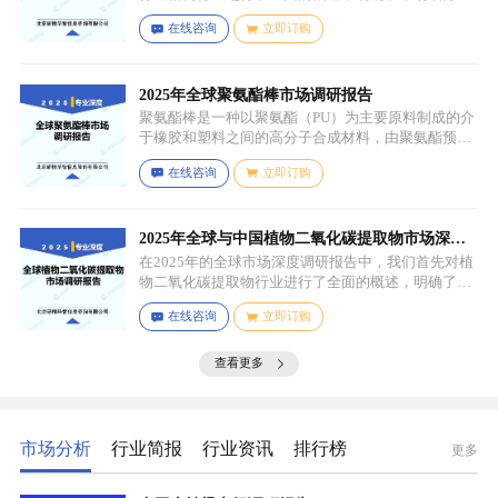
应用场景。通过对细分产品的定义与特点进行深入分
在线咨询
立即订购
析，我们揭示了关键应用场景及其客群洞察。
2025年全球聚氨酯棒市场调研报告
聚氨酯棒是一种以聚氨酯（PU）为主要原料制成的介
于橡胶和塑料之间的高分子合成材料，由聚氨酯预聚
体、扩链剂、低分子量多元醇、助剂等组成，其中，
在线咨询
立即订购
预聚体是基础原料，决定了聚氨酯棒的基本性能，扩
链剂用于增加分子链长度，提高材料的强度和韧性，
低分子量多元醇则可调节材料的硬度和柔软度，助剂
如增塑剂、填充剂、着色剂、抗氧剂、光稳定剂、阻
2025年全球与中国植物二氧化碳提取物市场深度
燃剂等，可改善材料的加工性能、物理性能和化学性
调研报告：行业趋势与投资前景分析
在2025年的全球市场深度调研报告中，我们首先对植
能等。
物二氧化碳提取物行业进行了全面的概述，明确了市
场细分与应用场景。通过对细分产品的定义与特点进
在线咨询
立即订购
行深入分析，我们揭示了关键应用场景及其客群洞
察。
查看更多
市场分析
行业简报
行业资讯
排行榜
更多