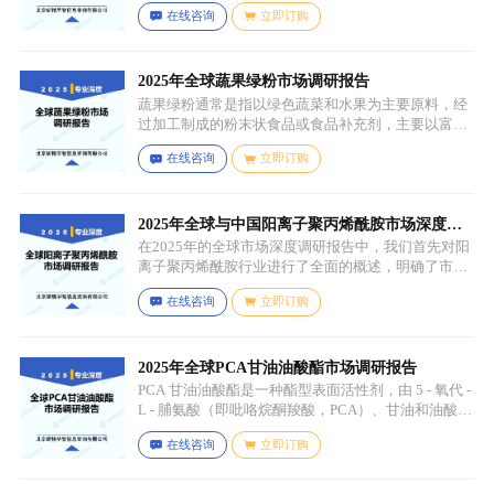
油较为相似，常见的有大豆油、菜籽油、椰子油、棕
在线咨询
立即订购
榈油等，这些植物油脂经过精炼、氢化或酯交换等工
艺处理，使其具备类似动物黄油的质地和熔点，通常
还会添加水、盐、乳化剂（如卵磷脂）、防腐剂、食
用香精、色素等，以改善口感、延长保质期和调整风
2025年全球蔬果绿粉市场调研报告
味。
蔬果绿粉通常是指以绿色蔬菜和水果为主要原料，经
过加工制成的粉末状食品或食品补充剂，主要以富含
叶绿素、膳食纤维、维生素、矿物质等营养成分的绿
在线咨询
立即订购
色蔬菜和水果为原料，常见的包括菠菜、羽衣甘蓝、
西兰花、生菜、小麦草、大麦草、螺旋藻、小球藻等
绿色蔬菜，青苹果、奇异果（绿心）、牛油果、青柠
等，有时也会搭配其他颜色的蔬果（如胡萝卜、甜菜
2025年全球与中国阳离子聚丙烯酰胺市场深度调
根等）以丰富营养等绿色水果。
研报告：行业趋势与投资前景分析
在2025年的全球市场深度调研报告中，我们首先对阳
离子聚丙烯酰胺行业进行了全面的概述，明确了市场
细分与应用场景。通过对细分产品的定义与特点进行
在线咨询
立即订购
深入分析，我们揭示了关键应用场景及其客群洞察。
2025年全球PCA甘油油酸酯市场调研报告
PCA 甘油油酸酯是一种酯型表面活性剂，由 5 - 氧代 -
L - 脯氨酸（即吡咯烷酮羧酸，PCA）、甘油和油酸通
过化学反应生成，化学名称为 5 - 氧代 - L - 脯氨酸 2 -
在线咨询
立即订购
羟基 - 3-(油酰氧基) 丙酯，分子式为 C26H45NO6，分
子量为 467.64，主要通过天然油脂的改性和化学反应
来制备，以植物油（如橄榄油、棕榈油等）为原料，