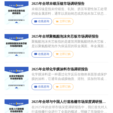
先进行皂化反应得到脂肪酸盐，再经过酸化、酯化等
2025年全球未锻压镍市场调研报告
一系列反应，将甘油与油酸结合，并引入 PCA 基团，
未锻压镍是指未经锻造、轧制、挤压等塑性加工处理
从而得到 PCA 甘油油酸酯。
的镍金属原料，通常以原始铸态或其他未加工状态存
在，一般为块状、锭状、粒状或其他铸造成型的原始
在线咨询
立即订购
形态，表面可能保留铸造过程中形成的粗糙纹理或缺
陷（如气孔、缩孔等），未经过锻造、轧制、拉伸、
挤压等压力加工工艺，因此不具备均匀的晶粒结构和
力学性能，质地较脆且强度较低。
2025年全球聚氨酯泡沫夹芯板市场调研报告
聚氨酯泡沫夹芯板指的是建筑用聚氨酯绝热夹芯板，
是以聚氨酯硬泡作为保温层的双金属面、单金属面或
非金属面复合板材。
在线咨询
立即订购
2025年全球化学膜涂料市场调研报告
化学膜涂料是一种通过化学反应在物体表面形成保护
膜的涂料，它通常由成膜物质、溶剂、添加剂等成分
组成。成膜物质是涂料的主要成分，它在施工后通过
在线咨询
立即订购
化学反应（如聚合反应、交联反应等）形成连续的、
具有一定机械性能和保护性能的薄膜，溶剂用于溶解
成膜物质和调节涂料的粘度，以便于施工，添加剂则
可改善涂料的性能，如提高附着力、耐候性、耐腐蚀
2025年全球与中国人行道格栅市场深度调研报
性等。
告：行业趋势与投资前景分析
在2025年的全球市场深度调研报告中，我们首先对人
行道格栅行业进行了全面的概述，明确了市场细分与