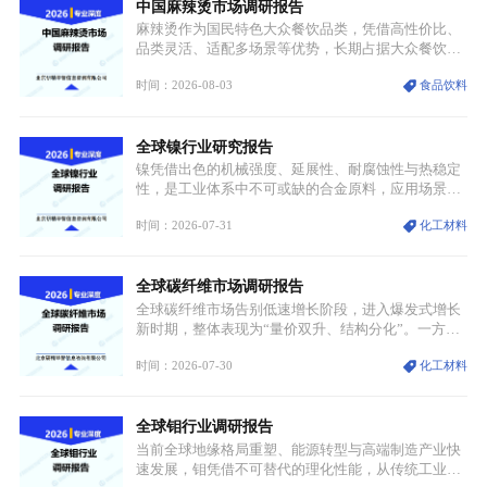
中国麻辣烫市场调研报告
麻辣烫作为国民特色大众餐饮品类，凭借高性价比、
品类灵活、适配多场景等优势，长期占据大众餐饮重
要席位。近年来国内餐饮行业加速规范化、连锁化转
时间：2026-08-03
食品饮料
型，叠加消费需求升级、线上流量变革、新零售业态
兴起，传统麻辣烫行业告别野蛮生长阶段，进入精细
化竞争周期。麻辣烫行业依托刚需属性、灵活的品类
全球镍行业研究报告
特点，在消费、创业、政策、技术多重驱动下，依旧
具备强劲的发展活力。
镍凭借出色的机械强度、延展性、耐腐蚀性与热稳定
性，是工业体系中不可或缺的合金原料，应用场景横
跨传统制造业、高端装备、新能源三大领域，综合使
时间：2026-07-31
化工材料
用价值难以被替代。依托理化优势，镍被全球主要经
济体纳入关键矿产储备清单，成为维系工业体系与能
源转型安全的重要物资。当前镍已从传统工业金属转
全球碳纤维市场调研报告
型为新能源核心战略矿产，全球产业形成“印尼掌控
资源与产能、中国主导消费与技术、工艺向低碳湿法
全球碳纤维市场告别低速增长阶段，进入爆发式增长
迭代、再生镍加速补位”的全新格局。
新时期，整体表现为“量价双升、结构分化”。一方面
市场整体需求量与市场价值同步走高，行业盈利空间
时间：2026-07-30
化工材料
持续扩张；另一方面产品、需求、应用场景呈现明显
分层，高端小丝束产品溢价能力突出，大丝束产品依
托性价比抢占工业主流市场，通用型产品支撑行业整
全球钼行业调研报告
体规模扩张，高附加值领域与规模化工业应用形成两
大独立增长体系。
当前全球地缘格局重塑、能源转型与高端制造产业快
速发展，钼凭借不可替代的理化性能，从传统工业金