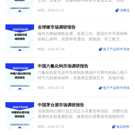
文旅产业复苏、直播电商等新零售渠道普及、消费群
体审美迭代多重因素，汉服行业迎来发展黄金期。汉
时间：2026-07-27
消费品
服不再局限于传统节日、古风活动等小众场景，逐步
融入旅游、日常穿搭、礼仪培训、婚庆等多元消费场
景，成为承载国风文化、拉动实体消费与文旅融合的
全球镓市场调研报告
重要载体。同时，行业标准落地、生产技术升级、原
创设计能力提升，进一步夯实产业发展根基，吸引传
镓作为稀缺稀散金属，是第三代、第四代半导体材料
统服饰品牌、文旅企业等跨界入局，市场活力持续释
的核心原料，深度串联通信、新能源、军工航天、光
放。
伏等十余项战略产业，是现代高端制造业的隐形基石
时间：2026-07-24
电子产品和半导体
与大国科技博弈的关键战略资源。镓并非传统大宗金
属，但其衍生化合物是半导体技术迭代的核心载体，
凭借独特的物理与电学性能，构建起“军民融合、全
中国六氟化钨市场调研报告
领域渗透”的战略体系，成为全球科技产业运转的刚
需资源。
六氟化钨是先进半导体制造领域不可替代的核心电子
特气与前驱体材料，深度绑定逻辑芯片、高端存储芯
片等高端赛道。六氟化钨（WF₆）是半导体化学气相
时间：2026-07-23
电子产品和半导体
沉积（CVD）、原子层沉积（ALD）工艺专用前驱体
材料，也是高端电子特气的核心品类，常温下呈液
态，具备输送精准、计量稳定的特点，适配半导体精
中国茅台酒市场调研报告
密制造流程。
当前国内白酒行业正式迈入存量竞争加剧、消费分层
显著的全新发展阶段，酱香型白酒赛道凭借独特消费
认知与持续扩容的市场需求，成为行业核心增长赛
时间：2026-07-22
食品饮料
道。贵州茅台凭借独一无二的核心产区壁垒、刚性产
能稀缺性、百年积淀的顶级品牌影响力，构筑起牢不