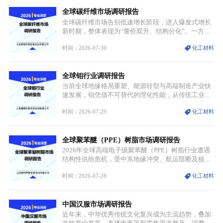
源转型安全的重要物资。当前镍已从传统工业金属转
全球碳纤维市场调研报告
型为新能源核心战略矿产，全球产业形成“印尼掌控
资源与产能、中国主导消费与技术、工艺向低碳湿法
全球碳纤维市场告别低速增长阶段，进入爆发式增长
迭代、再生镍加速补位”的全新格局。
新时期，整体表现为“量价双升、结构分化”。一方面
市场整体需求量与市场价值同步走高，行业盈利空间
时间：2026-07-30
化工材料
持续扩张；另一方面产品、需求、应用场景呈现明显
分层，高端小丝束产品溢价能力突出，大丝束产品依
托性价比抢占工业主流市场，通用型产品支撑行业整
全球钼行业调研报告
体规模扩张，高附加值领域与规模化工业应用形成两
大独立增长体系。
当前全球地缘格局重塑、能源转型与高端制造产业快
速发展，钼凭借不可替代的理化性能，从传统工业金
属转变为各国重点管控的战略矿产，行业整体进入供
时间：2026-07-29
化工材料
需格局重构、价值体系重估的新阶段。钼是典型难熔
金属，核心物理化学性能构筑了其不可替代性，也是
其广泛应用于高端领域的基础，多重特性叠加，让钼
全球聚苯醚（PPE）树脂市场调研报告
贯穿传统工业、高端制造、军工、新能源等多个核心
产业，成为现代工业体系中不可或缺的基础材料。
2026年全球高端电子级聚苯醚（PPE）树脂行业遭遇
结构性供给危机，受中东地缘冲突、航运阻断及核心
生产设施损毁多重因素影响，全球最大产能基地全面
时间：2026-07-28
化工材料
停产，行业长期维持寡头垄断的供应链格局彻底瓦
解。本次危机直接造成全球七成高端PPE树脂断供，
产品价格半年内暴涨超400%，上下游产业链出现“有
中国汉服市场调研报告
价无市”的供给真空，并沿高频覆铜板、PCB电路板向
AI服务器、5G基站等高端电子终端持续传导，全产业
近年来，中华优秀传统文化复兴成为主流趋势，叠加
链生产、成本、交付均承受巨大压力。