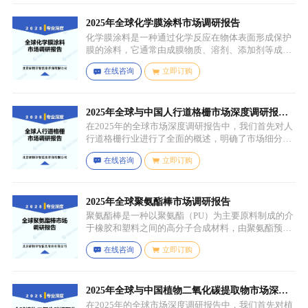
2025年全球化学膜涂料市场调研报告
化学膜涂料是一种通过化学反应在物体表面形成保护
膜的涂料，它通常由成膜物质、溶剂、添加剂等成分
组成。成膜物质是涂料的主要成分，它在施工后通过
在线咨询
立即订购
化学反应（如聚合反应、交联反应等）形成连续的、
具有一定机械性能和保护性能的薄膜，溶剂用于溶解
成膜物质和调节涂料的粘度，以便于施工，添加剂则
可改善涂料的性能，如提高附着力、耐候性、耐腐蚀
2025年全球与中国人行道格栅市场深度调研报
性等。
告：行业趋势与投资前景分析
在2025年的全球市场深度调研报告中，我们首先对人
行道格栅行业进行了全面的概述，明确了市场细分与
应用场景。通过对细分产品的定义与特点进行深入分
在线咨询
立即订购
析，我们揭示了关键应用场景及其客群洞察。
2025年全球聚氨酯棒市场调研报告
聚氨酯棒是一种以聚氨酯（PU）为主要原料制成的介
于橡胶和塑料之间的高分子合成材料，由聚氨酯预聚
体、扩链剂、低分子量多元醇、助剂等组成，其中，
在线咨询
立即订购
预聚体是基础原料，决定了聚氨酯棒的基本性能，扩
链剂用于增加分子链长度，提高材料的强度和韧性，
低分子量多元醇则可调节材料的硬度和柔软度，助剂
如增塑剂、填充剂、着色剂、抗氧剂、光稳定剂、阻
2025年全球与中国植物二氧化碳提取物市场深度
燃剂等，可改善材料的加工性能、物理性能和化学性
调研报告：行业趋势与投资前景分析
在2025年的全球市场深度调研报告中，我们首先对植