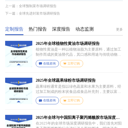
上一篇：全球预制菜市场调研报告
下一篇：全球先进封装市场调研报告
定制报告
热门报告
深度报告
动态监测
更多
2025年全球植物性黄油市场调研报告
植物性黄油是一种以植物油脂为主要原料，通过加工
制作而成的黄油替代品，其口感和用途与传统动物黄
油较为相似，常见的有大豆油、菜籽油、椰子油、棕
在线咨询
立即订购
榈油等，这些植物油脂经过精炼、氢化或酯交换等工
艺处理，使其具备类似动物黄油的质地和熔点，通常
还会添加水、盐、乳化剂（如卵磷脂）、防腐剂、食
用香精、色素等，以改善口感、延长保质期和调整风
2025年全球蔬果绿粉市场调研报告
味。
蔬果绿粉通常是指以绿色蔬菜和水果为主要原料，经
过加工制成的粉末状食品或食品补充剂，主要以富含
叶绿素、膳食纤维、维生素、矿物质等营养成分的绿
在线咨询
立即订购
色蔬菜和水果为原料，常见的包括菠菜、羽衣甘蓝、
西兰花、生菜、小麦草、大麦草、螺旋藻、小球藻等
绿色蔬菜，青苹果、奇异果（绿心）、牛油果、青柠
等，有时也会搭配其他颜色的蔬果（如胡萝卜、甜菜
2025年全球与中国阳离子聚丙烯酰胺市场深度调
根等）以丰富营养等绿色水果。
研报告：行业趋势与投资前景分析
在2025年的全球市场深度调研报告中，我们首先对阳