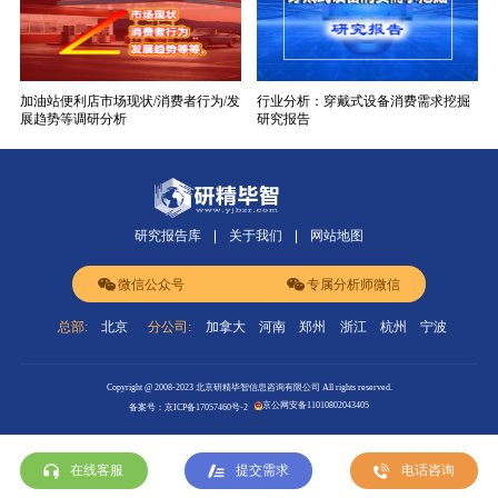
加油站便利店市场现状/消费者行为/发
行业分析：穿戴式设备消费需求挖掘
展趋势等调研分析
研究报告
研究报告库
关于我们
网站地图
微信公众号
专属分析师微信
总部:
北京
分公司:
加拿大
河南
郑州
浙江
杭州
宁波
Copyright @ 2008-2023 北京研精毕智信息咨询有限公司 All rights reserved.
京公网安备11010802043405
备案号：京ICP备17057460号-2
在线客服
提交需求
电话咨询