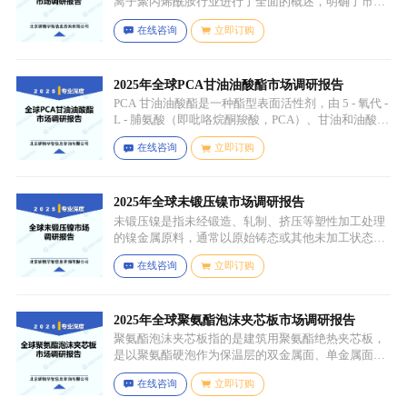
离子聚丙烯酰胺行业进行了全面的概述，明确了市场
细分与应用场景。通过对细分产品的定义与特点进行
在线咨询
立即订购
深入分析，我们揭示了关键应用场景及其客群洞察。
2025年全球PCA甘油油酸酯市场调研报告
PCA 甘油油酸酯是一种酯型表面活性剂，由 5 - 氧代 -
L - 脯氨酸（即吡咯烷酮羧酸，PCA）、甘油和油酸通
过化学反应生成，化学名称为 5 - 氧代 - L - 脯氨酸 2 -
在线咨询
立即订购
羟基 - 3-(油酰氧基) 丙酯，分子式为 C26H45NO6，分
子量为 467.64，主要通过天然油脂的改性和化学反应
来制备，以植物油（如橄榄油、棕榈油等）为原料，
先进行皂化反应得到脂肪酸盐，再经过酸化、酯化等
2025年全球未锻压镍市场调研报告
一系列反应，将甘油与油酸结合，并引入 PCA 基团，
未锻压镍是指未经锻造、轧制、挤压等塑性加工处理
从而得到 PCA 甘油油酸酯。
的镍金属原料，通常以原始铸态或其他未加工状态存
在，一般为块状、锭状、粒状或其他铸造成型的原始
在线咨询
立即订购
形态，表面可能保留铸造过程中形成的粗糙纹理或缺
陷（如气孔、缩孔等），未经过锻造、轧制、拉伸、
挤压等压力加工工艺，因此不具备均匀的晶粒结构和
力学性能，质地较脆且强度较低。
2025年全球聚氨酯泡沫夹芯板市场调研报告
聚氨酯泡沫夹芯板指的是建筑用聚氨酯绝热夹芯板，
是以聚氨酯硬泡作为保温层的双金属面、单金属面或
非金属面复合板材。
在线咨询
立即订购