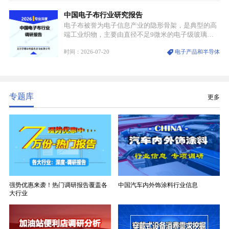
可破的行业龙头地位，市场核心竞争力持续领跑全行
中国电子布行业研究报告
业。
电子布被誉为电子信息产业的隐形骨架，是典型的高
端工业织物，主要由直径不足9微米的电子级玻璃纤
维纱经精密织造加工制成，也是印制电路板（PCB）
时间：2026-07-20
电子产品和半导体
生产制造过程中不可或缺的核心基材。电子布具备高
精度、低介电、高耐热、高绝缘、低膨胀等优异综合
性能，无法被普通玻纤织物替代，且产品技术层级划
分清晰，四大主流品类技术壁垒逐级递增。
专题库
更多
强势优惠来袭！热门调研报告覆盖各
中国汽车内外饰涂料行业信息
大行业