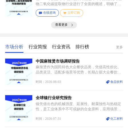
能等。
物二氧化碳提取物行业进行了全面的概述，明确了市
场细分与应用场景。通过对细分产品的定义与特点进
在线咨询
立即订购
行深入分析，我们揭示了关键应用场景及其客群洞
察。
查看更多
市场分析
行业简报
行业资讯
排行榜
更多
中国麻辣烫市场调研报告
麻辣烫作为国民特色大众餐饮品类，凭借高性价比、
品类灵活、适配多场景等优势，长期占据大众餐饮重
要席位。近年来国内餐饮行业加速规范化、连锁化转
时间：2026-08-03
食品饮料
型，叠加消费需求升级、线上流量变革、新零售业态
兴起，传统麻辣烫行业告别野蛮生长阶段，进入精细
化竞争周期。麻辣烫行业依托刚需属性、灵活的品类
全球镍行业研究报告
特点，在消费、创业、政策、技术多重驱动下，依旧
具备强劲的发展活力。
镍凭借出色的机械强度、延展性、耐腐蚀性与热稳定
性，是工业体系中不可或缺的合金原料，应用场景横
跨传统制造业、高端装备、新能源三大领域，综合使
时间：2026-07-31
化工材料
用价值难以被替代。依托理化优势，镍被全球主要经
济体纳入关键矿产储备清单，成为维系工业体系与能