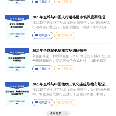
在线咨询
立即订购
化学反应（如聚合反应、交联反应等）形成连续的、
具有一定机械性能和保护性能的薄膜，溶剂用于溶解
成膜物质和调节涂料的粘度，以便于施工，添加剂则
可改善涂料的性能，如提高附着力、耐候性、耐腐蚀
2025年全球与中国人行道格栅市场深度调研报
性等。
告：行业趋势与投资前景分析
在2025年的全球市场深度调研报告中，我们首先对人
行道格栅行业进行了全面的概述，明确了市场细分与
应用场景。通过对细分产品的定义与特点进行深入分
在线咨询
立即订购
析，我们揭示了关键应用场景及其客群洞察。
2025年全球聚氨酯棒市场调研报告
聚氨酯棒是一种以聚氨酯（PU）为主要原料制成的介
于橡胶和塑料之间的高分子合成材料，由聚氨酯预聚
体、扩链剂、低分子量多元醇、助剂等组成，其中，
在线咨询
立即订购
预聚体是基础原料，决定了聚氨酯棒的基本性能，扩
链剂用于增加分子链长度，提高材料的强度和韧性，
低分子量多元醇则可调节材料的硬度和柔软度，助剂
如增塑剂、填充剂、着色剂、抗氧剂、光稳定剂、阻
2025年全球与中国植物二氧化碳提取物市场深度
燃剂等，可改善材料的加工性能、物理性能和化学性
调研报告：行业趋势与投资前景分析
在2025年的全球市场深度调研报告中，我们首先对植
能等。
物二氧化碳提取物行业进行了全面的概述，明确了市
场细分与应用场景。通过对细分产品的定义与特点进
在线咨询
立即订购
行深入分析，我们揭示了关键应用场景及其客群洞
察。
查看更多