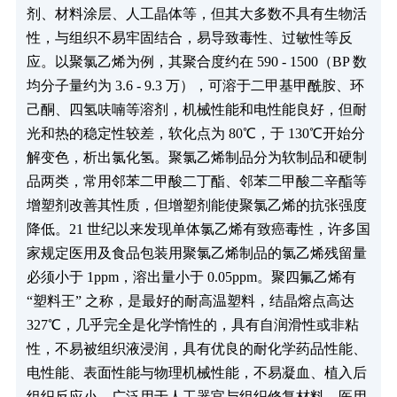
剂、材料涂层、人工晶体等，但其大多数不具有生物活
性，与组织不易牢固结合，易导致毒性、过敏性等反
应。以聚氯乙烯为例，其聚合度约在 590 - 1500（BP 数
均分子量约为 3.6 - 9.3 万），可溶于二甲基甲酰胺、环
己酮、四氢呋喃等溶剂，机械性能和电性能良好，但耐
光和热的稳定性较差，软化点为 80℃，于 130℃开始分
解变色，析出氯化氢。聚氯乙烯制品分为软制品和硬制
品两类，常用邻苯二甲酸二丁酯、邻苯二甲酸二辛酯等
增塑剂改善其性质，但增塑剂能使聚氯乙烯的抗张强度
降低。21 世纪以来发现单体氯乙烯有致癌毒性，许多国
家规定医用及食品包装用聚氯乙烯制品的氯乙烯残留量
必须小于 1ppm，溶出量小于 0.05ppm。聚四氟乙烯有
“塑料王” 之称，是最好的耐高温塑料，结晶熔点高达
327℃，几乎完全是化学惰性的，具有自润滑性或非粘
性，不易被组织液浸润，具有优良的耐化学药品性能、
电性能、表面性能与物理机械性能，不易凝血、植入后
组织反应小，广泛用于人工器官与组织修复材料、医用