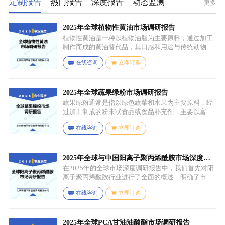
定制报告
热门报告
深度报告
动态监测
更多
2025年全球植物性黄油市场调研报告
植物性黄油是一种以植物油脂为主要原料，通过加工
制作而成的黄油替代品，其口感和用途与传统动物黄
油较为相似，常见的有大豆油、菜籽油、椰子油、棕
在线咨询
立即订购
榈油等，这些植物油脂经过精炼、氢化或酯交换等工
艺处理，使其具备类似动物黄油的质地和熔点，通常
还会添加水、盐、乳化剂（如卵磷脂）、防腐剂、食
用香精、色素等，以改善口感、延长保质期和调整风
2025年全球蔬果绿粉市场调研报告
味。
蔬果绿粉通常是指以绿色蔬菜和水果为主要原料，经
过加工制成的粉末状食品或食品补充剂，主要以富含
叶绿素、膳食纤维、维生素、矿物质等营养成分的绿
在线咨询
立即订购
色蔬菜和水果为原料，常见的包括菠菜、羽衣甘蓝、
西兰花、生菜、小麦草、大麦草、螺旋藻、小球藻等
绿色蔬菜，青苹果、奇异果（绿心）、牛油果、青柠
等，有时也会搭配其他颜色的蔬果（如胡萝卜、甜菜
2025年全球与中国阳离子聚丙烯酰胺市场深度调
根等）以丰富营养等绿色水果。
研报告：行业趋势与投资前景分析
在2025年的全球市场深度调研报告中，我们首先对阳
离子聚丙烯酰胺行业进行了全面的概述，明确了市场
细分与应用场景。通过对细分产品的定义与特点进行
在线咨询
立即订购
深入分析，我们揭示了关键应用场景及其客群洞察。
2025年全球PCA甘油油酸酯市场调研报告