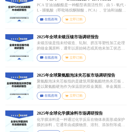
PCA 甘油油酸酯是一种酯型表面活性剂，由 5 - 氧代 -
L - 脯氨酸（即吡咯烷酮羧酸，PCA）、甘油和油酸通
过化学反应生成，化学名称为 5 - 氧代 - L - 脯氨酸 2 -
在线咨询
立即订购
羟基 - 3-(油酰氧基) 丙酯，分子式为 C26H45NO6，分
子量为 467.64，主要通过天然油脂的改性和化学反应
来制备，以植物油（如橄榄油、棕榈油等）为原料，
先进行皂化反应得到脂肪酸盐，再经过酸化、酯化等
2025年全球未锻压镍市场调研报告
一系列反应，将甘油与油酸结合，并引入 PCA 基团，
未锻压镍是指未经锻造、轧制、挤压等塑性加工处理
从而得到 PCA 甘油油酸酯。
的镍金属原料，通常以原始铸态或其他未加工状态存
在，一般为块状、锭状、粒状或其他铸造成型的原始
在线咨询
立即订购
形态，表面可能保留铸造过程中形成的粗糙纹理或缺
陷（如气孔、缩孔等），未经过锻造、轧制、拉伸、
挤压等压力加工工艺，因此不具备均匀的晶粒结构和
力学性能，质地较脆且强度较低。
2025年全球聚氨酯泡沫夹芯板市场调研报告
聚氨酯泡沫夹芯板指的是建筑用聚氨酯绝热夹芯板，
是以聚氨酯硬泡作为保温层的双金属面、单金属面或
非金属面复合板材。
在线咨询
立即订购
2025年全球化学膜涂料市场调研报告
化学膜涂料是一种通过化学反应在物体表面形成保护
膜的涂料，它通常由成膜物质、溶剂、添加剂等成分
组成。成膜物质是涂料的主要成分，它在施工后通过