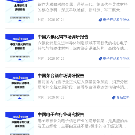
创设计能力提升，进一步夯实产业发展根基，吸引传
镓作为稀缺稀散金属，是第三代、第四代半导体材料
统服饰品牌、文旅企业等跨界入局，市场活力持续释
的核心原料，深度串联通信、新能源、军工航天、光
放。
伏等十余项战略产业，是现代高端制造业的隐形基石
时间：2026-07-24
电子产品和半导体
与大国科技博弈的关键战略资源。镓并非传统大宗金
属，但其衍生化合物是半导体技术迭代的核心载体，
凭借独特的物理与电学性能，构建起“军民融合、全
中国六氟化钨市场调研报告
领域渗透”的战略体系，成为全球科技产业运转的刚
需资源。
六氟化钨是先进半导体制造领域不可替代的核心电子
特气与前驱体材料，深度绑定逻辑芯片、高端存储芯
片等高端赛道。六氟化钨（WF₆）是半导体化学气相
时间：2026-07-23
电子产品和半导体
沉积（CVD）、原子层沉积（ALD）工艺专用前驱体
材料，也是高端电子特气的核心品类，常温下呈液
态，具备输送精准、计量稳定的特点，适配半导体精
中国茅台酒市场调研报告
密制造流程。
当前国内白酒行业正式迈入存量竞争加剧、消费分层
显著的全新发展阶段，酱香型白酒赛道凭借独特消费
认知与持续扩容的市场需求，成为行业核心增长赛
时间：2026-07-22
食品饮料
道。贵州茅台凭借独一无二的核心产区壁垒、刚性产
能稀缺性、百年积淀的顶级品牌影响力，构筑起牢不
可破的行业龙头地位，市场核心竞争力持续领跑全行
中国电子布行业研究报告
业。
电子布被誉为电子信息产业的隐形骨架，是典型的高
端工业织物，主要由直径不足9微米的电子级玻璃纤
维纱经精密织造加工制成，也是印制电路板（PCB）