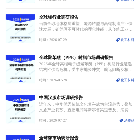
持续扩张；另一方面产品、需求、应用场景呈现明显
分层，高端小丝束产品溢价能力突出，大丝束产品依
托性价比抢占工业主流市场，通用型产品支撑行业整
全球钼行业调研报告
体规模扩张，高附加值领域与规模化工业应用形成两
大独立增长体系。
当前全球地缘格局重塑、能源转型与高端制造产业快
速发展，钼凭借不可替代的理化性能，从传统工业金
属转变为各国重点管控的战略矿产，行业整体进入供
时间：2026-07-29
化工材料
需格局重构、价值体系重估的新阶段。钼是典型难熔
金属，核心物理化学性能构筑了其不可替代性，也是
其广泛应用于高端领域的基础，多重特性叠加，让钼
全球聚苯醚（PPE）树脂市场调研报告
贯穿传统工业、高端制造、军工、新能源等多个核心
产业，成为现代工业体系中不可或缺的基础材料。
2026年全球高端电子级聚苯醚（PPE）树脂行业遭遇
结构性供给危机，受中东地缘冲突、航运阻断及核心
生产设施损毁多重因素影响，全球最大产能基地全面
时间：2026-07-28
化工材料
停产，行业长期维持寡头垄断的供应链格局彻底瓦
解。本次危机直接造成全球七成高端PPE树脂断供，
产品价格半年内暴涨超400%，上下游产业链出现“有
中国汉服市场调研报告
价无市”的供给真空，并沿高频覆铜板、PCB电路板向
AI服务器、5G基站等高端电子终端持续传导，全产业
近年来，中华优秀传统文化复兴成为主流趋势，叠加
链生产、成本、交付均承受巨大压力。
文旅产业复苏、直播电商等新零售渠道普及、消费群
体审美迭代多重因素，汉服行业迎来发展黄金期。汉
时间：2026-07-27
消费品
服不再局限于传统节日、古风活动等小众场景，逐步
融入旅游、日常穿搭、礼仪培训、婚庆等多元消费场
景，成为承载国风文化、拉动实体消费与文旅融合的
全球镓市场调研报告
重要载体。同时，行业标准落地、生产技术升级、原