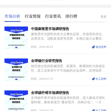
市场分析
行业简报
行业资讯
排行榜
更多
中国麻辣烫市场调研报告
麻辣烫作为国民特色大众餐饮品类，凭借高性价比、
品类灵活、适配多场景等优势，长期占据大众餐饮重
要席位。近年来国内餐饮行业加速规范化、连锁化转
时间：2026-08-03
食品饮料
型，叠加消费需求升级、线上流量变革、新零售业态
兴起，传统麻辣烫行业告别野蛮生长阶段，进入精细
化竞争周期。麻辣烫行业依托刚需属性、灵活的品类
全球镍行业研究报告
特点，在消费、创业、政策、技术多重驱动下，依旧
具备强劲的发展活力。
镍凭借出色的机械强度、延展性、耐腐蚀性与热稳定
性，是工业体系中不可或缺的合金原料，应用场景横
跨传统制造业、高端装备、新能源三大领域，综合使
时间：2026-07-31
化工材料
用价值难以被替代。依托理化优势，镍被全球主要经
济体纳入关键矿产储备清单，成为维系工业体系与能
源转型安全的重要物资。当前镍已从传统工业金属转
全球碳纤维市场调研报告
型为新能源核心战略矿产，全球产业形成“印尼掌控
资源与产能、中国主导消费与技术、工艺向低碳湿法
全球碳纤维市场告别低速增长阶段，进入爆发式增长
迭代、再生镍加速补位”的全新格局。
新时期，整体表现为“量价双升、结构分化”。一方面
市场整体需求量与市场价值同步走高，行业盈利空间
时间：2026-07-30
化工材料