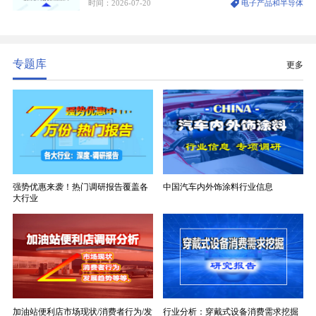
时间：2026-07-20
电子产品和半导体
生产制造过程中不可或缺的核心基材。电子布具备高
精度、低介电、高耐热、高绝缘、低膨胀等优异综合
性能，无法被普通玻纤织物替代，且产品技术层级划
分清晰，四大主流品类技术壁垒逐级递增。
专题库
更多
强势优惠来袭！热门调研报告覆盖各
中国汽车内外饰涂料行业信息
大行业
加油站便利店市场现状/消费者行为/发
行业分析：穿戴式设备消费需求挖掘