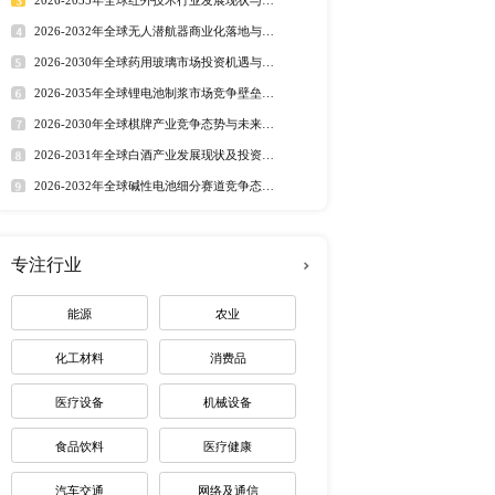
行业洞察
右增速，不仅着眼于经济增
市场分析 丨
行业简报 丨
行业
长期坚持的目标。预计
态监测 丨
排行榜
业的发展。 北京研精毕智
在通过系统性研究，梳理国
定制最适合您
体规模及主要国家市场占
游市场需求，分析单焦点人
点。本行业
调研报告
结合桌
IOL）主要生产商： 爱
热门报告
深度报告
care 
2026-2032年全球有机硅市
hysiol 
趋势调研报告
国 日本 韩国 东南亚 印度 美
2026-2030年全球茅台酒市
路径研究报告
（IOL）的细分应用领域
2026-2035年全球红外技术
资价值分析研究报告
迎来电咨询。
2026-2032年全球无人潜航
业机遇报告
2026-2030年全球药用玻璃
业价值研究报告
2026-2035年全球锂电池制