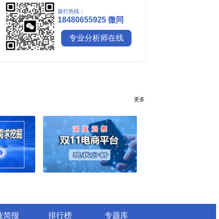
全球镍行业研究报告
全球碳纤维市场调研报告
全球钼行业调研报告
全球聚苯醚（PPE）树脂市场调
行业简报
行业资讯
电网数字化转型背景下智能电
细分市场全景剖析
全球有机硅供需格局、价格走
深度分析
谁主宰AI算力市场？全球NP
与赛道竞争真相
药用玻璃凭什么成为医药包装
料？
全球最大生产国优势凸显，醋
口增量市场在哪？
全球甲酸行业全产业链研究：