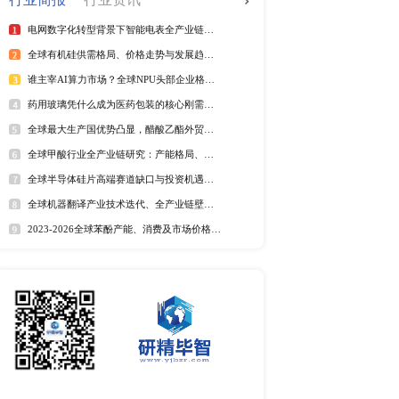
全球电信管行业排行榜
025年第二季度）
2025年全球短纤涤纶线企业排
紫外光引发剂品牌排名
全球野薄荷油行业排行榜
全球及中国电器涂料市场Top
全球及中国椰子酸市场Top5
2025年全球遮光胶带企业排名
全球藻酸盐行业排行榜
全球及中国有机无乳酸奶市场T
排名
市场分析
中国麻辣烫市场调研报告