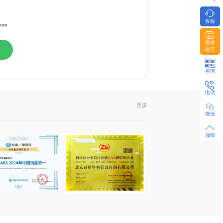
-01
备
或纸介版
l发送或EMS快递
322951 / 18480655925 微同
z-research.com / sales@xyz-research.com
购
在线咨询