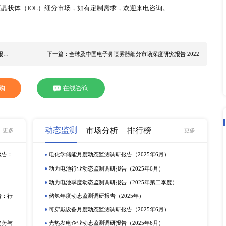
经济增速预期目标设定在5.5%左右。 据研究中国确立5.5%左
量，科技创新、经济社会数字化、绿色发展等将是中国经济发展
济体将会出台更多利好政策，带动单焦点人工晶状体（IOL）行
点人工晶状体（IOL）细分市场深度研究报告 2022》，旨
业发展现状与趋势，估算单焦点人工晶状体（IOL）行业市场总
）行业各细分赛道发展潜力，研判单焦点人工晶状体（IOL）下
从而协助解决单焦点人工晶状体（IOL）行业各利益相关者的痛
方式，力求结论、数据的客观与完整。 全球单焦点人工晶状体（
ec Rayner STAAR Lenstec HumanOptics BiotechVision
olab SAV-IOL EagleOptics SIFIMedtech Cristalens MossVision P
teVisionOptics 爱博诺德 昊海生科 本报告重点关注的几个地区市场： 中
产品细分为以下几类： 未预装IOL 预装的IOL 单焦点人工晶状体
细分析了单焦点人工晶状体（IOL）细分市场，如有定制需求，欢