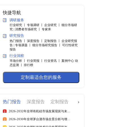
纲
快捷导航
调研服务
行业研究 丨
专项调研 丨
企业
5.9%，尽管全球增长前景
究 |
消费者市场研究 丨
专家
还处在重创后复苏的阶
研究报告
价格波动、劳动力局部短
热门报告 丨
深度报告 丨
定制
速为4.4%，其中美国经
告 |
专项课题 丨
细分市场研究
报告
。然而中国经济增长有所