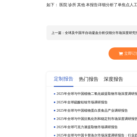
放缓，2022年政府工作报告中表明
长的速度，同时也锚定经济发展质
2022年美国、欧洲、中国等主要经
信息咨询限公司发布《全球及中国单焦
内外单焦点人工晶状体（IOL）行
比，解析单焦点人工晶状体（IOL
工晶状体（IOL）行业竞争格局，
面研究、业内人士或专家定性访谈等
尔康 AMO（强生） 博士伦 豪雅 卡尔·蔡司 Opht
MediconturMedicalEngineeringLtd Aur
VSYBiotechnology Infini
国 欧洲 单焦点人工晶状体（IOL）
如下： 医院 诊所 其他 本报告详