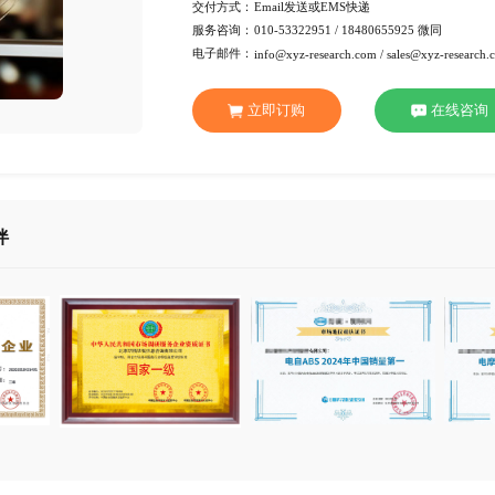
发布日期：
2022-06
行 业：
医疗设
页 数：
96页
服务方式：
电子版
交付方式：
Emai
服务咨询：
010-53
电子邮件：
info@xy
立即订
合作伙伴