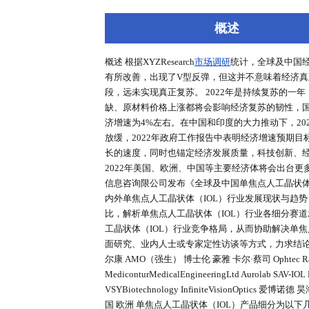
深度报告
行业洞察
专家库
概述
概述 根据XYZResearch
市场调研
统计
有所改善，出现了V型反弹，但这
段，远未实现真正复苏。 2022
缺、原材料价格上涨都将会影响经济复
济增速为4%左右。在中国和印度的