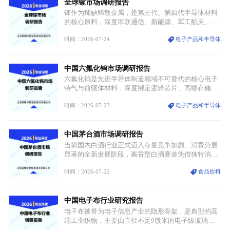
全球镓市场调研报告
重要载体。同时，行业标准落地、生产技术升级、原
创设计能力提升，进一步夯实产业发展根基，吸引传
镓作为稀缺稀散金属，是第三代、第四代半导体材料
统服饰品牌、文旅企业等跨界入局，市场活力持续释
的核心原料，深度串联通信、新能源、军工航天、光
放。
伏等十余项战略产业，是现代高端制造业的隐形基石
时间：2026-07-24
电子产品和半导体
与大国科技博弈的关键战略资源。镓并非传统大宗金
属，但其衍生化合物是半导体技术迭代的核心载体，
凭借独特的物理与电学性能，构建起“军民融合、全
中国六氟化钨市场调研报告
领域渗透”的战略体系，成为全球科技产业运转的刚
需资源。
六氟化钨是先进半导体制造领域不可替代的核心电子
特气与前驱体材料，深度绑定逻辑芯片、高端存储芯
片等高端赛道。六氟化钨（WF₆）是半导体化学气相
时间：2026-07-23
电子产品和半导体
沉积（CVD）、原子层沉积（ALD）工艺专用前驱体
材料，也是高端电子特气的核心品类，常温下呈液
态，具备输送精准、计量稳定的特点，适配半导体精
中国茅台酒市场调研报告
密制造流程。
当前国内白酒行业正式迈入存量竞争加剧、消费分层
显著的全新发展阶段，酱香型白酒赛道凭借独特消费
认知与持续扩容的市场需求，成为行业核心增长赛
时间：2026-07-22
食品饮料
道。贵州茅台凭借独一无二的核心产区壁垒、刚性产
能稀缺性、百年积淀的顶级品牌影响力，构筑起牢不
可破的行业龙头地位，市场核心竞争力持续领跑全行
中国电子布行业研究报告
业。
电子布被誉为电子信息产业的隐形骨架，是典型的高
端工业织物，主要由直径不足9微米的电子级玻璃纤
维纱经精密织造加工制成，也是印制电路板（PCB）