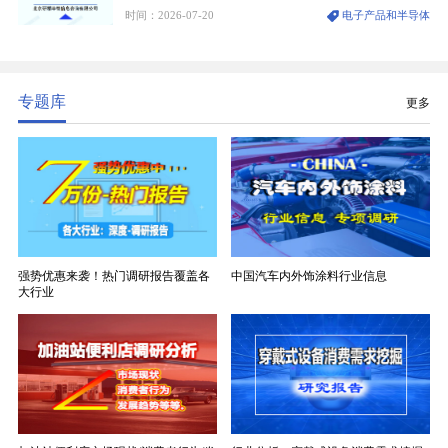
时间：2026-07-20
电子产品和半导体
生产制造过程中不可或缺的核心基材。电子布具备高
精度、低介电、高耐热、高绝缘、低膨胀等优异综合
性能，无法被普通玻纤织物替代，且产品技术层级划
分清晰，四大主流品类技术壁垒逐级递增。
专题库
更多
强势优惠来袭！热门调研报告覆盖各
中国汽车内外饰涂料行业信息
大行业