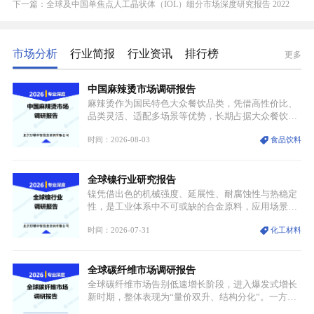
下一篇：全球及中国单焦点人工晶状体（IOL）细分市场深度研究报告 2022
市场分析
行业简报
行业资讯
排行榜
更多
中国麻辣烫市场调研报告
麻辣烫作为国民特色大众餐饮品类，凭借高性价比、
品类灵活、适配多场景等优势，长期占据大众餐饮重
要席位。近年来国内餐饮行业加速规范化、连锁化转
时间：2026-08-03
食品饮料
型，叠加消费需求升级、线上流量变革、新零售业态
兴起，传统麻辣烫行业告别野蛮生长阶段，进入精细
化竞争周期。麻辣烫行业依托刚需属性、灵活的品类
全球镍行业研究报告
特点，在消费、创业、政策、技术多重驱动下，依旧
具备强劲的发展活力。
镍凭借出色的机械强度、延展性、耐腐蚀性与热稳定
性，是工业体系中不可或缺的合金原料，应用场景横
跨传统制造业、高端装备、新能源三大领域，综合使
时间：2026-07-31
化工材料
用价值难以被替代。依托理化优势，镍被全球主要经
济体纳入关键矿产储备清单，成为维系工业体系与能
源转型安全的重要物资。当前镍已从传统工业金属转
全球碳纤维市场调研报告
型为新能源核心战略矿产，全球产业形成“印尼掌控
资源与产能、中国主导消费与技术、工艺向低碳湿法
全球碳纤维市场告别低速增长阶段，进入爆发式增长
迭代、再生镍加速补位”的全新格局。
新时期，整体表现为“量价双升、结构分化”。一方面
市场整体需求量与市场价值同步走高，行业盈利空间