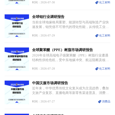
时间：2026-07-30
化工材料
持续扩张；另一方面产品、需求、应用场景呈现明显
分层，高端小丝束产品溢价能力突出，大丝束产品依
托性价比抢占工业主流市场，通用型产品支撑行业整
全球钼行业调研报告
体规模扩张，高附加值领域与规模化工业应用形成两
大独立增长体系。
当前全球地缘格局重塑、能源转型与高端制造产业快
速发展，钼凭借不可替代的理化性能，从传统工业金
属转变为各国重点管控的战略矿产，行业整体进入供
时间：2026-07-29
化工材料
需格局重构、价值体系重估的新阶段。钼是典型难熔
金属，核心物理化学性能构筑了其不可替代性，也是
其广泛应用于高端领域的基础，多重特性叠加，让钼
全球聚苯醚（PPE）树脂市场调研报告
贯穿传统工业、高端制造、军工、新能源等多个核心
产业，成为现代工业体系中不可或缺的基础材料。
2026年全球高端电子级聚苯醚（PPE）树脂行业遭遇
结构性供给危机，受中东地缘冲突、航运阻断及核心
生产设施损毁多重因素影响，全球最大产能基地全面
时间：2026-07-28
化工材料
停产，行业长期维持寡头垄断的供应链格局彻底瓦
解。本次危机直接造成全球七成高端PPE树脂断供，
产品价格半年内暴涨超400%，上下游产业链出现“有
中国汉服市场调研报告
价无市”的供给真空，并沿高频覆铜板、PCB电路板向
AI服务器、5G基站等高端电子终端持续传导，全产业
近年来，中华优秀传统文化复兴成为主流趋势，叠加
链生产、成本、交付均承受巨大压力。
文旅产业复苏、直播电商等新零售渠道普及、消费群
体审美迭代多重因素，汉服行业迎来发展黄金期。汉
时间：2026-07-27
消费品
服不再局限于传统节日、古风活动等小众场景，逐步
融入旅游、日常穿搭、礼仪培训、婚庆等多元消费场
景，成为承载国风文化、拉动实体消费与文旅融合的