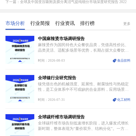
下一篇：全球及中国变压吸附及膜分离沼气提纯细分市场深度研究报告 2022
市场分析
行业简报
行业资讯
排行榜
更多
中国麻辣烫市场调研报告
麻辣烫作为国民特色大众餐饮品类，凭借高性价比、
品类灵活、适配多场景等优势，长期占据大众餐饮重
要席位。近年来国内餐饮行业加速规范化、连锁化转
时间：2026-08-03
食品饮料
型，叠加消费需求升级、线上流量变革、新零售业态
兴起，传统麻辣烫行业告别野蛮生长阶段，进入精细
化竞争周期。麻辣烫行业依托刚需属性、灵活的品类
全球镍行业研究报告
特点，在消费、创业、政策、技术多重驱动下，依旧
具备强劲的发展活力。
镍凭借出色的机械强度、延展性、耐腐蚀性与热稳定
性，是工业体系中不可或缺的合金原料，应用场景横
跨传统制造业、高端装备、新能源三大领域，综合使
时间：2026-07-31
化工材料
用价值难以被替代。依托理化优势，镍被全球主要经
济体纳入关键矿产储备清单，成为维系工业体系与能
源转型安全的重要物资。当前镍已从传统工业金属转
全球碳纤维市场调研报告
型为新能源核心战略矿产，全球产业形成“印尼掌控
资源与产能、中国主导消费与技术、工艺向低碳湿法
全球碳纤维市场告别低速增长阶段，进入爆发式增长
迭代、再生镍加速补位”的全新格局。
新时期，整体表现为“量价双升、结构分化”。一方面
市场整体需求量与市场价值同步走高，行业盈利空间