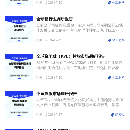
时间：2026-07-30
化工材料
持续扩张；另一方面产品、需求、应用场景呈现明显
分层，高端小丝束产品溢价能力突出，大丝束产品依
托性价比抢占工业主流市场，通用型产品支撑行业整
全球钼行业调研报告
体规模扩张，高附加值领域与规模化工业应用形成两
大独立增长体系。
当前全球地缘格局重塑、能源转型与高端制造产业快
速发展，钼凭借不可替代的理化性能，从传统工业金
属转变为各国重点管控的战略矿产，行业整体进入供
时间：2026-07-29
化工材料
需格局重构、价值体系重估的新阶段。钼是典型难熔
金属，核心物理化学性能构筑了其不可替代性，也是
其广泛应用于高端领域的基础，多重特性叠加，让钼
全球聚苯醚（PPE）树脂市场调研报告
贯穿传统工业、高端制造、军工、新能源等多个核心
产业，成为现代工业体系中不可或缺的基础材料。
2026年全球高端电子级聚苯醚（PPE）树脂行业遭遇
结构性供给危机，受中东地缘冲突、航运阻断及核心
生产设施损毁多重因素影响，全球最大产能基地全面
时间：2026-07-28
化工材料
停产，行业长期维持寡头垄断的供应链格局彻底瓦
解。本次危机直接造成全球七成高端PPE树脂断供，
产品价格半年内暴涨超400%，上下游产业链出现“有
中国汉服市场调研报告
价无市”的供给真空，并沿高频覆铜板、PCB电路板向
AI服务器、5G基站等高端电子终端持续传导，全产业
近年来，中华优秀传统文化复兴成为主流趋势，叠加
链生产、成本、交付均承受巨大压力。
文旅产业复苏、直播电商等新零售渠道普及、消费群
体审美迭代多重因素，汉服行业迎来发展黄金期。汉
时间：2026-07-27
消费品
服不再局限于传统节日、古风活动等小众场景，逐步
融入旅游、日常穿搭、礼仪培训、婚庆等多元消费场
景，成为承载国风文化、拉动实体消费与文旅融合的