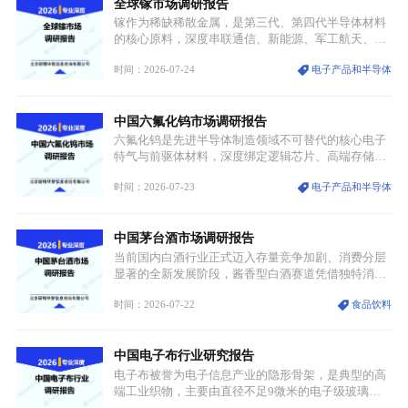
全球镓市场调研报告
重要载体。同时，行业标准落地、生产技术升级、原
创设计能力提升，进一步夯实产业发展根基，吸引传
镓作为稀缺稀散金属，是第三代、第四代半导体材料
统服饰品牌、文旅企业等跨界入局，市场活力持续释
的核心原料，深度串联通信、新能源、军工航天、光
放。
伏等十余项战略产业，是现代高端制造业的隐形基石
时间：2026-07-24
电子产品和半导体
与大国科技博弈的关键战略资源。镓并非传统大宗金
属，但其衍生化合物是半导体技术迭代的核心载体，
凭借独特的物理与电学性能，构建起“军民融合、全
中国六氟化钨市场调研报告
领域渗透”的战略体系，成为全球科技产业运转的刚
需资源。
六氟化钨是先进半导体制造领域不可替代的核心电子
特气与前驱体材料，深度绑定逻辑芯片、高端存储芯
片等高端赛道。六氟化钨（WF₆）是半导体化学气相
时间：2026-07-23
电子产品和半导体
沉积（CVD）、原子层沉积（ALD）工艺专用前驱体
材料，也是高端电子特气的核心品类，常温下呈液
态，具备输送精准、计量稳定的特点，适配半导体精
中国茅台酒市场调研报告
密制造流程。
当前国内白酒行业正式迈入存量竞争加剧、消费分层
显著的全新发展阶段，酱香型白酒赛道凭借独特消费
认知与持续扩容的市场需求，成为行业核心增长赛
时间：2026-07-22
食品饮料
道。贵州茅台凭借独一无二的核心产区壁垒、刚性产
能稀缺性、百年积淀的顶级品牌影响力，构筑起牢不
可破的行业龙头地位，市场核心竞争力持续领跑全行
中国电子布行业研究报告
业。
电子布被誉为电子信息产业的隐形骨架，是典型的高
端工业织物，主要由直径不足9微米的电子级玻璃纤
维纱经精密织造加工制成，也是印制电路板（PCB）