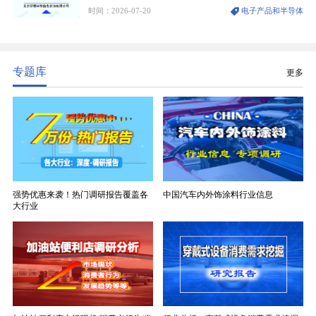
时间：2026-07-20
电子产品和半导体
生产制造过程中不可或缺的核心基材。电子布具备高
精度、低介电、高耐热、高绝缘、低膨胀等优异综合
性能，无法被普通玻纤织物替代，且产品技术层级划
分清晰，四大主流品类技术壁垒逐级递增。
专题库
更多
强势优惠来袭！热门调研报告覆盖各
中国汽车内外饰涂料行业信息
大行业