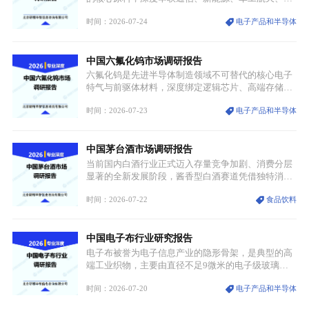
放。
伏等十余项战略产业，是现代高端制造业的隐形基石
时间：2026-07-24
电子产品和半导体
与大国科技博弈的关键战略资源。镓并非传统大宗金
属，但其衍生化合物是半导体技术迭代的核心载体，
凭借独特的物理与电学性能，构建起“军民融合、全
中国六氟化钨市场调研报告
领域渗透”的战略体系，成为全球科技产业运转的刚
需资源。
六氟化钨是先进半导体制造领域不可替代的核心电子
特气与前驱体材料，深度绑定逻辑芯片、高端存储芯
片等高端赛道。六氟化钨（WF₆）是半导体化学气相
时间：2026-07-23
电子产品和半导体
沉积（CVD）、原子层沉积（ALD）工艺专用前驱体
材料，也是高端电子特气的核心品类，常温下呈液
态，具备输送精准、计量稳定的特点，适配半导体精
中国茅台酒市场调研报告
密制造流程。
当前国内白酒行业正式迈入存量竞争加剧、消费分层
显著的全新发展阶段，酱香型白酒赛道凭借独特消费
认知与持续扩容的市场需求，成为行业核心增长赛
时间：2026-07-22
食品饮料
道。贵州茅台凭借独一无二的核心产区壁垒、刚性产
能稀缺性、百年积淀的顶级品牌影响力，构筑起牢不
可破的行业龙头地位，市场核心竞争力持续领跑全行
中国电子布行业研究报告
业。
电子布被誉为电子信息产业的隐形骨架，是典型的高
端工业织物，主要由直径不足9微米的电子级玻璃纤
维纱经精密织造加工制成，也是印制电路板（PCB）
时间：2026-07-20
电子产品和半导体
生产制造过程中不可或缺的核心基材。电子布具备高
精度、低介电、高耐热、高绝缘、低膨胀等优异综合