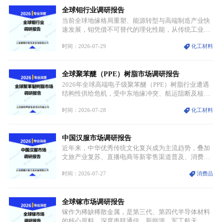
托性价比抢占工业主流市场，通用型产品支撑行业整
全球钼行业调研报告
体规模扩张，高附加值领域与规模化工业应用形成两
大独立增长体系。
当前全球地缘格局重塑、能源转型与高端制造产业快
速发展，钼凭借不可替代的理化性能，从传统工业金
属转变为各国重点管控的战略矿产，行业整体进入供
时间：2026-07-29
化工材料
需格局重构、价值体系重估的新阶段。钼是典型难熔
金属，核心物理化学性能构筑了其不可替代性，也是
其广泛应用于高端领域的基础，多重特性叠加，让钼
全球聚苯醚（PPE）树脂市场调研报告
贯穿传统工业、高端制造、军工、新能源等多个核心
产业，成为现代工业体系中不可或缺的基础材料。
2026年全球高端电子级聚苯醚（PPE）树脂行业遭遇
结构性供给危机，受中东地缘冲突、航运阻断及核心
生产设施损毁多重因素影响，全球最大产能基地全面
时间：2026-07-28
化工材料
停产，行业长期维持寡头垄断的供应链格局彻底瓦
解。本次危机直接造成全球七成高端PPE树脂断供，
产品价格半年内暴涨超400%，上下游产业链出现“有
中国汉服市场调研报告
价无市”的供给真空，并沿高频覆铜板、PCB电路板向
AI服务器、5G基站等高端电子终端持续传导，全产业
近年来，中华优秀传统文化复兴成为主流趋势，叠加
链生产、成本、交付均承受巨大压力。
文旅产业复苏、直播电商等新零售渠道普及、消费群
体审美迭代多重因素，汉服行业迎来发展黄金期。汉
时间：2026-07-27
消费品
服不再局限于传统节日、古风活动等小众场景，逐步
融入旅游、日常穿搭、礼仪培训、婚庆等多元消费场
景，成为承载国风文化、拉动实体消费与文旅融合的
全球镓市场调研报告
重要载体。同时，行业标准落地、生产技术升级、原
创设计能力提升，进一步夯实产业发展根基，吸引传
镓作为稀缺稀散金属，是第三代、第四代半导体材料
统服饰品牌、文旅企业等跨界入局，市场活力持续释
的核心原料，深度串联通信、新能源、军工航天、光