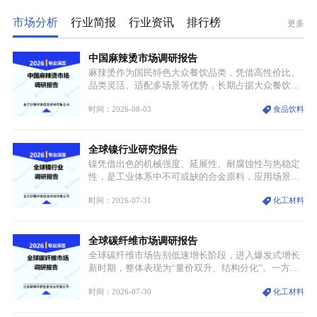
市场分析
行业简报
行业资讯
排行榜
更多
中国麻辣烫市场调研报告
麻辣烫作为国民特色大众餐饮品类，凭借高性价比、
品类灵活、适配多场景等优势，长期占据大众餐饮重
要席位。近年来国内餐饮行业加速规范化、连锁化转
时间：2026-08-03
食品饮料
型，叠加消费需求升级、线上流量变革、新零售业态
兴起，传统麻辣烫行业告别野蛮生长阶段，进入精细
化竞争周期。麻辣烫行业依托刚需属性、灵活的品类
全球镍行业研究报告
特点，在消费、创业、政策、技术多重驱动下，依旧
具备强劲的发展活力。
镍凭借出色的机械强度、延展性、耐腐蚀性与热稳定
性，是工业体系中不可或缺的合金原料，应用场景横
跨传统制造业、高端装备、新能源三大领域，综合使
时间：2026-07-31
化工材料
用价值难以被替代。依托理化优势，镍被全球主要经
济体纳入关键矿产储备清单，成为维系工业体系与能
源转型安全的重要物资。当前镍已从传统工业金属转
全球碳纤维市场调研报告
型为新能源核心战略矿产，全球产业形成“印尼掌控
资源与产能、中国主导消费与技术、工艺向低碳湿法
全球碳纤维市场告别低速增长阶段，进入爆发式增长
迭代、再生镍加速补位”的全新格局。
新时期，整体表现为“量价双升、结构分化”。一方面
市场整体需求量与市场价值同步走高，行业盈利空间
时间：2026-07-30
化工材料
持续扩张；另一方面产品、需求、应用场景呈现明显
分层，高端小丝束产品溢价能力突出，大丝束产品依