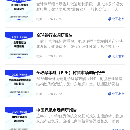
资源与产能、中国主导消费与技术、工艺向低碳湿法
全球碳纤维市场告别低速增长阶段，进入爆发式增长
迭代、再生镍加速补位”的全新格局。
新时期，整体表现为“量价双升、结构分化”。一方面
市场整体需求量与市场价值同步走高，行业盈利空间
时间：2026-07-30
化工材料
持续扩张；另一方面产品、需求、应用场景呈现明显
分层，高端小丝束产品溢价能力突出，大丝束产品依
托性价比抢占工业主流市场，通用型产品支撑行业整
全球钼行业调研报告
体规模扩张，高附加值领域与规模化工业应用形成两
大独立增长体系。
当前全球地缘格局重塑、能源转型与高端制造产业快
速发展，钼凭借不可替代的理化性能，从传统工业金
属转变为各国重点管控的战略矿产，行业整体进入供
时间：2026-07-29
化工材料
需格局重构、价值体系重估的新阶段。钼是典型难熔
金属，核心物理化学性能构筑了其不可替代性，也是
其广泛应用于高端领域的基础，多重特性叠加，让钼
全球聚苯醚（PPE）树脂市场调研报告
贯穿传统工业、高端制造、军工、新能源等多个核心
产业，成为现代工业体系中不可或缺的基础材料。
2026年全球高端电子级聚苯醚（PPE）树脂行业遭遇
结构性供给危机，受中东地缘冲突、航运阻断及核心
生产设施损毁多重因素影响，全球最大产能基地全面
时间：2026-07-28
化工材料
停产，行业长期维持寡头垄断的供应链格局彻底瓦
解。本次危机直接造成全球七成高端PPE树脂断供，
产品价格半年内暴涨超400%，上下游产业链出现“有
中国汉服市场调研报告
价无市”的供给真空，并沿高频覆铜板、PCB电路板向
AI服务器、5G基站等高端电子终端持续传导，全产业
近年来，中华优秀传统文化复兴成为主流趋势，叠加
链生产、成本、交付均承受巨大压力。
文旅产业复苏、直播电商等新零售渠道普及、消费群
体审美迭代多重因素，汉服行业迎来发展黄金期。汉