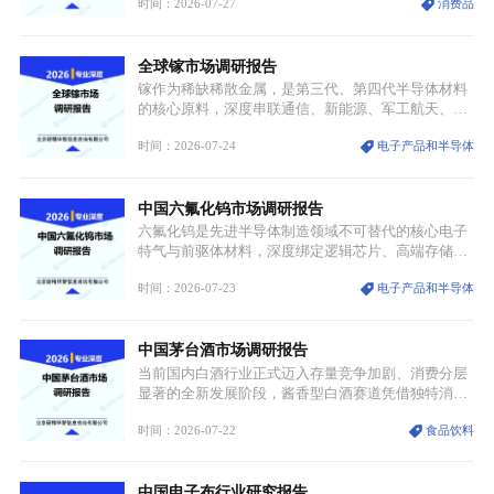
时间：2026-07-27
消费品
服不再局限于传统节日、古风活动等小众场景，逐步
融入旅游、日常穿搭、礼仪培训、婚庆等多元消费场
景，成为承载国风文化、拉动实体消费与文旅融合的
全球镓市场调研报告
重要载体。同时，行业标准落地、生产技术升级、原
创设计能力提升，进一步夯实产业发展根基，吸引传
镓作为稀缺稀散金属，是第三代、第四代半导体材料
统服饰品牌、文旅企业等跨界入局，市场活力持续释
的核心原料，深度串联通信、新能源、军工航天、光
放。
伏等十余项战略产业，是现代高端制造业的隐形基石
时间：2026-07-24
电子产品和半导体
与大国科技博弈的关键战略资源。镓并非传统大宗金
属，但其衍生化合物是半导体技术迭代的核心载体，
凭借独特的物理与电学性能，构建起“军民融合、全
中国六氟化钨市场调研报告
领域渗透”的战略体系，成为全球科技产业运转的刚
需资源。
六氟化钨是先进半导体制造领域不可替代的核心电子
特气与前驱体材料，深度绑定逻辑芯片、高端存储芯
片等高端赛道。六氟化钨（WF₆）是半导体化学气相
时间：2026-07-23
电子产品和半导体
沉积（CVD）、原子层沉积（ALD）工艺专用前驱体
材料，也是高端电子特气的核心品类，常温下呈液
态，具备输送精准、计量稳定的特点，适配半导体精
中国茅台酒市场调研报告
密制造流程。
当前国内白酒行业正式迈入存量竞争加剧、消费分层
显著的全新发展阶段，酱香型白酒赛道凭借独特消费
认知与持续扩容的市场需求，成为行业核心增长赛
时间：2026-07-22
食品饮料
道。贵州茅台凭借独一无二的核心产区壁垒、刚性产
能稀缺性、百年积淀的顶级品牌影响力，构筑起牢不
可破的行业龙头地位，市场核心竞争力持续领跑全行
中国电子布行业研究报告
业。