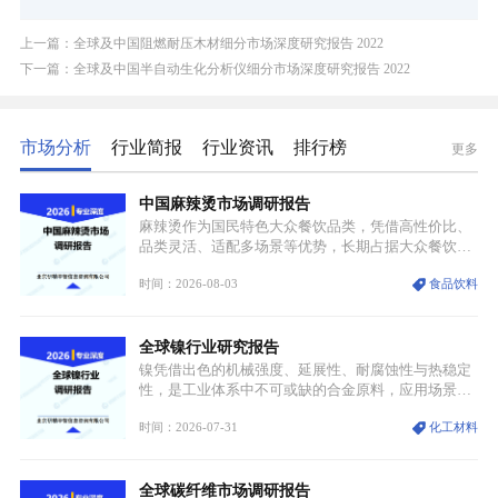
上一篇：全球及中国阻燃耐压木材细分市场深度研究报告 2022
下一篇：全球及中国半自动生化分析仪细分市场深度研究报告 2022
市场分析
行业简报
行业资讯
排行榜
更多
中国麻辣烫市场调研报告
麻辣烫作为国民特色大众餐饮品类，凭借高性价比、
品类灵活、适配多场景等优势，长期占据大众餐饮重
要席位。近年来国内餐饮行业加速规范化、连锁化转
时间：2026-08-03
食品饮料
型，叠加消费需求升级、线上流量变革、新零售业态
兴起，传统麻辣烫行业告别野蛮生长阶段，进入精细
化竞争周期。麻辣烫行业依托刚需属性、灵活的品类
全球镍行业研究报告
特点，在消费、创业、政策、技术多重驱动下，依旧
具备强劲的发展活力。
镍凭借出色的机械强度、延展性、耐腐蚀性与热稳定
性，是工业体系中不可或缺的合金原料，应用场景横
跨传统制造业、高端装备、新能源三大领域，综合使
时间：2026-07-31
化工材料
用价值难以被替代。依托理化优势，镍被全球主要经
济体纳入关键矿产储备清单，成为维系工业体系与能
源转型安全的重要物资。当前镍已从传统工业金属转
全球碳纤维市场调研报告
型为新能源核心战略矿产，全球产业形成“印尼掌控