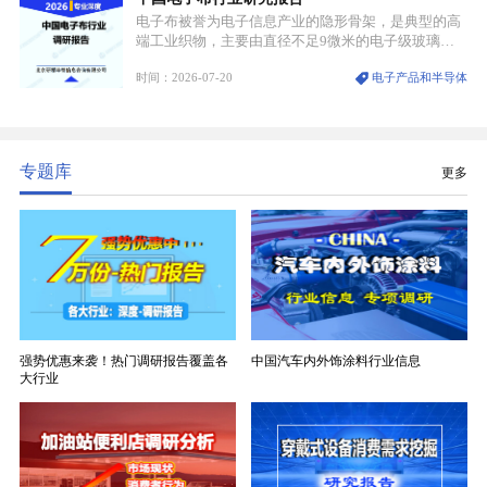
电子布被誉为电子信息产业的隐形骨架，是典型的高
端工业织物，主要由直径不足9微米的电子级玻璃纤
维纱经精密织造加工制成，也是印制电路板（PCB）
时间：2026-07-20
电子产品和半导体
生产制造过程中不可或缺的核心基材。电子布具备高
精度、低介电、高耐热、高绝缘、低膨胀等优异综合
性能，无法被普通玻纤织物替代，且产品技术层级划
分清晰，四大主流品类技术壁垒逐级递增。
专题库
更多
强势优惠来袭！热门调研报告覆盖各
中国汽车内外饰涂料行业信息
大行业