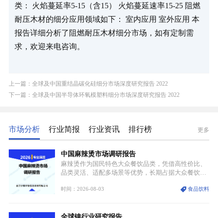
类： 火焰蔓延率5-15（含15） 火焰蔓延速率15-25 阻燃
耐压木材的细分应用领域如下： 室内应用 室外应用 本
报告详细分析了阻燃耐压木材细分市场，如有定制需
求，欢迎来电咨询。
上一篇：全球及中国重结晶碳化硅细分市场深度研究报告 2022
下一篇：全球及中国半导体环氧模塑料细分市场深度研究报告 2022
市场分析
行业简报
行业资讯
排行榜
更多
中国麻辣烫市场调研报告
麻辣烫作为国民特色大众餐饮品类，凭借高性价比、
品类灵活、适配多场景等优势，长期占据大众餐饮重
要席位。近年来国内餐饮行业加速规范化、连锁化转
时间：2026-08-03
食品饮料
型，叠加消费需求升级、线上流量变革、新零售业态
兴起，传统麻辣烫行业告别野蛮生长阶段，进入精细
化竞争周期。麻辣烫行业依托刚需属性、灵活的品类
全球镍行业研究报告
特点，在消费、创业、政策、技术多重驱动下，依旧