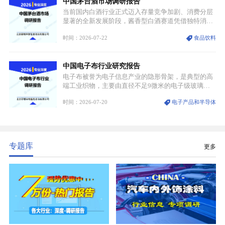
中国茅台酒市场调研报告
密制造流程。
当前国内白酒行业正式迈入存量竞争加剧、消费分层
显著的全新发展阶段，酱香型白酒赛道凭借独特消费
认知与持续扩容的市场需求，成为行业核心增长赛
时间：2026-07-22
食品饮料
道。贵州茅台凭借独一无二的核心产区壁垒、刚性产
能稀缺性、百年积淀的顶级品牌影响力，构筑起牢不
可破的行业龙头地位，市场核心竞争力持续领跑全行
中国电子布行业研究报告
业。
电子布被誉为电子信息产业的隐形骨架，是典型的高
端工业织物，主要由直径不足9微米的电子级玻璃纤
维纱经精密织造加工制成，也是印制电路板（PCB）
时间：2026-07-20
电子产品和半导体
生产制造过程中不可或缺的核心基材。电子布具备高
精度、低介电、高耐热、高绝缘、低膨胀等优异综合
性能，无法被普通玻纤织物替代，且产品技术层级划
分清晰，四大主流品类技术壁垒逐级递增。
专题库
更多