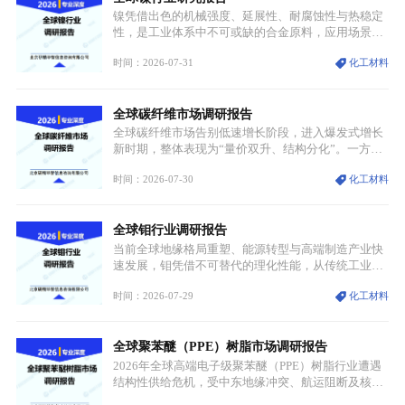
具备强劲的发展活力。
镍凭借出色的机械强度、延展性、耐腐蚀性与热稳定
性，是工业体系中不可或缺的合金原料，应用场景横
跨传统制造业、高端装备、新能源三大领域，综合使
时间：2026-07-31
化工材料
用价值难以被替代。依托理化优势，镍被全球主要经
济体纳入关键矿产储备清单，成为维系工业体系与能
源转型安全的重要物资。当前镍已从传统工业金属转
全球碳纤维市场调研报告
型为新能源核心战略矿产，全球产业形成“印尼掌控
资源与产能、中国主导消费与技术、工艺向低碳湿法
全球碳纤维市场告别低速增长阶段，进入爆发式增长
迭代、再生镍加速补位”的全新格局。
新时期，整体表现为“量价双升、结构分化”。一方面
市场整体需求量与市场价值同步走高，行业盈利空间
时间：2026-07-30
化工材料
持续扩张；另一方面产品、需求、应用场景呈现明显
分层，高端小丝束产品溢价能力突出，大丝束产品依
托性价比抢占工业主流市场，通用型产品支撑行业整
全球钼行业调研报告
体规模扩张，高附加值领域与规模化工业应用形成两
大独立增长体系。
当前全球地缘格局重塑、能源转型与高端制造产业快
速发展，钼凭借不可替代的理化性能，从传统工业金
属转变为各国重点管控的战略矿产，行业整体进入供
时间：2026-07-29
化工材料
需格局重构、价值体系重估的新阶段。钼是典型难熔
金属，核心物理化学性能构筑了其不可替代性，也是
其广泛应用于高端领域的基础，多重特性叠加，让钼
全球聚苯醚（PPE）树脂市场调研报告
贯穿传统工业、高端制造、军工、新能源等多个核心
产业，成为现代工业体系中不可或缺的基础材料。
2026年全球高端电子级聚苯醚（PPE）树脂行业遭遇
结构性供给危机，受中东地缘冲突、航运阻断及核心
生产设施损毁多重因素影响，全球最大产能基地全面