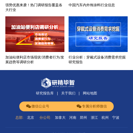
强势优惠来袭！热门调研报告覆盖各
中国汽车内外饰涂料行业信息
大行业
加油站便利店市场现状/消费者行为/发
行业分析：穿戴式设备消费需求挖掘
展趋势等调研分析
研究报告
研究报告库
关于我们
网站地图
微信公众号
专属分析师微信
总部:
北京
分公司:
加拿大
河南
郑州
浙江
杭州
宁波