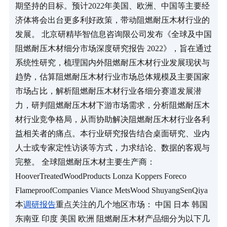
期坚持的目标。预计2022年美国、欧洲、中国等主要经
济体将会出台更多利好政策，带动阻燃耐压木材行业的
发展。 北京研精毕智信息咨询限公司发布《全球及中国
阻燃耐压木材细分市场深度研究报告 2022》，旨在通过
系统性研究，梳理国内外阻燃耐压木材行业发展现状与
趋势，估算阻燃耐压木材行业市场总体规模及主要国家
市场占比，解析阻燃耐压木材行业各细分赛道发展潜
力，研判阻燃耐压木材下游市场需求，分析阻燃耐压木
材行业竞争格局，从而协助解决阻燃耐压木材行业各利
益相关者的痛点。本行业研究报告结合桌面研究、业内
人士或专家定性访谈等方式，力求结论、数据的客观与
完整。 全球阻燃耐压木材主要生产商： 
HooverTreatedWoodProducts Lonza Koppers Foreco 
FlameproofCompanies Viance MetsWood ShuyangSenQiya 
本
调研报告
重点关注的几个地区市场： 中国 日本 韩国 
东南亚 印度 美国 欧洲 阻燃耐压木材产品细分为以下几