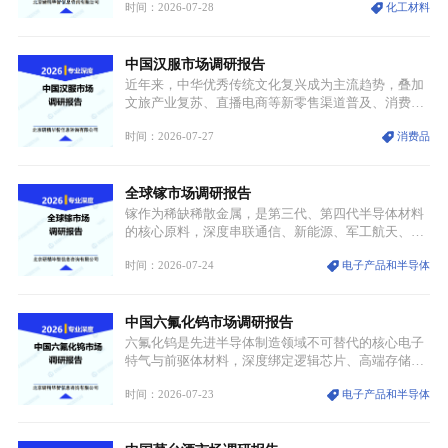
时间：2026-07-28
化工材料
停产，行业长期维持寡头垄断的供应链格局彻底瓦
解。本次危机直接造成全球七成高端PPE树脂断供，
产品价格半年内暴涨超400%，上下游产业链出现“有
中国汉服市场调研报告
价无市”的供给真空，并沿高频覆铜板、PCB电路板向
AI服务器、5G基站等高端电子终端持续传导，全产业
近年来，中华优秀传统文化复兴成为主流趋势，叠加
链生产、成本、交付均承受巨大压力。
文旅产业复苏、直播电商等新零售渠道普及、消费群
体审美迭代多重因素，汉服行业迎来发展黄金期。汉
时间：2026-07-27
消费品
服不再局限于传统节日、古风活动等小众场景，逐步
融入旅游、日常穿搭、礼仪培训、婚庆等多元消费场
景，成为承载国风文化、拉动实体消费与文旅融合的
全球镓市场调研报告
重要载体。同时，行业标准落地、生产技术升级、原
创设计能力提升，进一步夯实产业发展根基，吸引传
镓作为稀缺稀散金属，是第三代、第四代半导体材料
统服饰品牌、文旅企业等跨界入局，市场活力持续释
的核心原料，深度串联通信、新能源、军工航天、光
放。
伏等十余项战略产业，是现代高端制造业的隐形基石
时间：2026-07-24
电子产品和半导体
与大国科技博弈的关键战略资源。镓并非传统大宗金
属，但其衍生化合物是半导体技术迭代的核心载体，
凭借独特的物理与电学性能，构建起“军民融合、全
中国六氟化钨市场调研报告
领域渗透”的战略体系，成为全球科技产业运转的刚
需资源。
六氟化钨是先进半导体制造领域不可替代的核心电子
特气与前驱体材料，深度绑定逻辑芯片、高端存储芯
片等高端赛道。六氟化钨（WF₆）是半导体化学气相
时间：2026-07-23
电子产品和半导体
沉积（CVD）、原子层沉积（ALD）工艺专用前驱体
材料，也是高端电子特气的核心品类，常温下呈液
态，具备输送精准、计量稳定的特点，适配半导体精