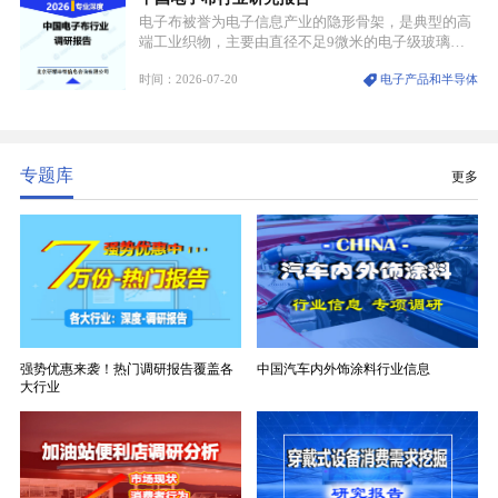
电子布被誉为电子信息产业的隐形骨架，是典型的高
端工业织物，主要由直径不足9微米的电子级玻璃纤
维纱经精密织造加工制成，也是印制电路板（PCB）
时间：2026-07-20
电子产品和半导体
生产制造过程中不可或缺的核心基材。电子布具备高
精度、低介电、高耐热、高绝缘、低膨胀等优异综合
性能，无法被普通玻纤织物替代，且产品技术层级划
分清晰，四大主流品类技术壁垒逐级递增。
专题库
更多
强势优惠来袭！热门调研报告覆盖各
中国汽车内外饰涂料行业信息
大行业