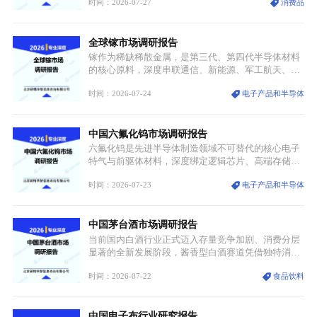
时间：2026-07-27
消费品
服不再局限于传统节日、古风活动等小众场景，逐步
融入旅游、日常穿搭、礼仪培训、婚庆等多元消费场
景，成为承载国风文化、拉动实体消费与文旅融合的
全球镓市场调研报告
重要载体。同时，行业标准落地、生产技术升级、原
创设计能力提升，进一步夯实产业发展根基，吸引传
镓作为稀缺稀散金属，是第三代、第四代半导体材料
统服饰品牌、文旅企业等跨界入局，市场活力持续释
的核心原料，深度串联通信、新能源、军工航天、光
放。
伏等十余项战略产业，是现代高端制造业的隐形基石
时间：2026-07-24
电子产品和半导体
与大国科技博弈的关键战略资源。镓并非传统大宗金
属，但其衍生化合物是半导体技术迭代的核心载体，
凭借独特的物理与电学性能，构建起“军民融合、全
中国六氟化钨市场调研报告
领域渗透”的战略体系，成为全球科技产业运转的刚
需资源。
六氟化钨是先进半导体制造领域不可替代的核心电子
特气与前驱体材料，深度绑定逻辑芯片、高端存储芯
片等高端赛道。六氟化钨（WF₆）是半导体化学气相
时间：2026-07-23
电子产品和半导体
沉积（CVD）、原子层沉积（ALD）工艺专用前驱体
材料，也是高端电子特气的核心品类，常温下呈液
态，具备输送精准、计量稳定的特点，适配半导体精
中国茅台酒市场调研报告
密制造流程。
当前国内白酒行业正式迈入存量竞争加剧、消费分层
显著的全新发展阶段，酱香型白酒赛道凭借独特消费
认知与持续扩容的市场需求，成为行业核心增长赛
时间：2026-07-22
食品饮料
道。贵州茅台凭借独一无二的核心产区壁垒、刚性产
能稀缺性、百年积淀的顶级品牌影响力，构筑起牢不
可破的行业龙头地位，市场核心竞争力持续领跑全行
中国电子布行业研究报告
业。