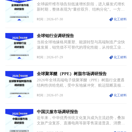
资源与产能、中国主导消费与技术、工艺向低碳湿法
全球碳纤维市场告别低速增长阶段，进入爆发式增长
迭代、再生镍加速补位”的全新格局。
新时期，整体表现为“量价双升、结构分化”。一方面
市场整体需求量与市场价值同步走高，行业盈利空间
时间：2026-07-30
化工材料
持续扩张；另一方面产品、需求、应用场景呈现明显
分层，高端小丝束产品溢价能力突出，大丝束产品依
托性价比抢占工业主流市场，通用型产品支撑行业整
全球钼行业调研报告
体规模扩张，高附加值领域与规模化工业应用形成两
大独立增长体系。
当前全球地缘格局重塑、能源转型与高端制造产业快
速发展，钼凭借不可替代的理化性能，从传统工业金
属转变为各国重点管控的战略矿产，行业整体进入供
时间：2026-07-29
化工材料
需格局重构、价值体系重估的新阶段。钼是典型难熔
金属，核心物理化学性能构筑了其不可替代性，也是
其广泛应用于高端领域的基础，多重特性叠加，让钼
全球聚苯醚（PPE）树脂市场调研报告
贯穿传统工业、高端制造、军工、新能源等多个核心
产业，成为现代工业体系中不可或缺的基础材料。
2026年全球高端电子级聚苯醚（PPE）树脂行业遭遇
结构性供给危机，受中东地缘冲突、航运阻断及核心
生产设施损毁多重因素影响，全球最大产能基地全面
时间：2026-07-28
化工材料
停产，行业长期维持寡头垄断的供应链格局彻底瓦
解。本次危机直接造成全球七成高端PPE树脂断供，
产品价格半年内暴涨超400%，上下游产业链出现“有
中国汉服市场调研报告
价无市”的供给真空，并沿高频覆铜板、PCB电路板向
AI服务器、5G基站等高端电子终端持续传导，全产业
近年来，中华优秀传统文化复兴成为主流趋势，叠加
链生产、成本、交付均承受巨大压力。
文旅产业复苏、直播电商等新零售渠道普及、消费群
体审美迭代多重因素，汉服行业迎来发展黄金期。汉