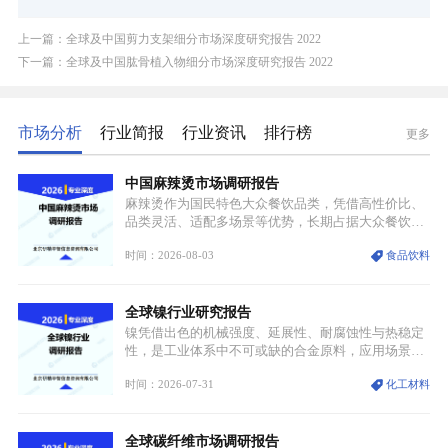
上一篇：全球及中国剪力支架细分市场深度研究报告 2022
下一篇：全球及中国肱骨植入物细分市场深度研究报告 2022
市场分析
行业简报
行业资讯
排行榜
更多
中国麻辣烫市场调研报告
麻辣烫作为国民特色大众餐饮品类，凭借高性价比、
品类灵活、适配多场景等优势，长期占据大众餐饮重
要席位。近年来国内餐饮行业加速规范化、连锁化转
时间：2026-08-03
食品饮料
型，叠加消费需求升级、线上流量变革、新零售业态
兴起，传统麻辣烫行业告别野蛮生长阶段，进入精细
化竞争周期。麻辣烫行业依托刚需属性、灵活的品类
全球镍行业研究报告
特点，在消费、创业、政策、技术多重驱动下，依旧
具备强劲的发展活力。
镍凭借出色的机械强度、延展性、耐腐蚀性与热稳定
性，是工业体系中不可或缺的合金原料，应用场景横
跨传统制造业、高端装备、新能源三大领域，综合使
时间：2026-07-31
化工材料
用价值难以被替代。依托理化优势，镍被全球主要经
济体纳入关键矿产储备清单，成为维系工业体系与能
源转型安全的重要物资。当前镍已从传统工业金属转
全球碳纤维市场调研报告
型为新能源核心战略矿产，全球产业形成“印尼掌控