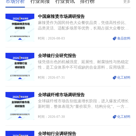
市场分析
行业简报
行业资讯
排行榜
更多
中国麻辣烫市场调研报告
麻辣烫作为国民特色大众餐饮品类，凭借高性价比、
品类灵活、适配多场景等优势，长期占据大众餐饮重
要席位。近年来国内餐饮行业加速规范化、连锁化转
时间：2026-08-03
食品饮料
型，叠加消费需求升级、线上流量变革、新零售业态
兴起，传统麻辣烫行业告别野蛮生长阶段，进入精细
化竞争周期。麻辣烫行业依托刚需属性、灵活的品类
全球镍行业研究报告
特点，在消费、创业、政策、技术多重驱动下，依旧
具备强劲的发展活力。
镍凭借出色的机械强度、延展性、耐腐蚀性与热稳定
性，是工业体系中不可或缺的合金原料，应用场景横
跨传统制造业、高端装备、新能源三大领域，综合使
时间：2026-07-31
化工材料
用价值难以被替代。依托理化优势，镍被全球主要经
济体纳入关键矿产储备清单，成为维系工业体系与能
源转型安全的重要物资。当前镍已从传统工业金属转
全球碳纤维市场调研报告
型为新能源核心战略矿产，全球产业形成“印尼掌控
资源与产能、中国主导消费与技术、工艺向低碳湿法
全球碳纤维市场告别低速增长阶段，进入爆发式增长
迭代、再生镍加速补位”的全新格局。
新时期，整体表现为“量价双升、结构分化”。一方面
市场整体需求量与市场价值同步走高，行业盈利空间
时间：2026-07-30
化工材料
持续扩张；另一方面产品、需求、应用场景呈现明显
分层，高端小丝束产品溢价能力突出，大丝束产品依
托性价比抢占工业主流市场，通用型产品支撑行业整
全球钼行业调研报告
体规模扩张，高附加值领域与规模化工业应用形成两