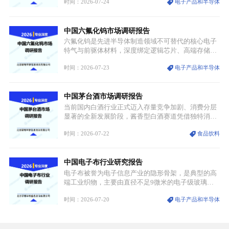
时间：2026-07-24
电子产品和半导体
与大国科技博弈的关键战略资源。镓并非传统大宗金
属，但其衍生化合物是半导体技术迭代的核心载体，
凭借独特的物理与电学性能，构建起“军民融合、全
中国六氟化钨市场调研报告
领域渗透”的战略体系，成为全球科技产业运转的刚
需资源。
六氟化钨是先进半导体制造领域不可替代的核心电子
特气与前驱体材料，深度绑定逻辑芯片、高端存储芯
片等高端赛道。六氟化钨（WF₆）是半导体化学气相
时间：2026-07-23
电子产品和半导体
沉积（CVD）、原子层沉积（ALD）工艺专用前驱体
材料，也是高端电子特气的核心品类，常温下呈液
态，具备输送精准、计量稳定的特点，适配半导体精
中国茅台酒市场调研报告
密制造流程。
当前国内白酒行业正式迈入存量竞争加剧、消费分层
显著的全新发展阶段，酱香型白酒赛道凭借独特消费
认知与持续扩容的市场需求，成为行业核心增长赛
时间：2026-07-22
食品饮料
道。贵州茅台凭借独一无二的核心产区壁垒、刚性产
能稀缺性、百年积淀的顶级品牌影响力，构筑起牢不
可破的行业龙头地位，市场核心竞争力持续领跑全行
中国电子布行业研究报告
业。
电子布被誉为电子信息产业的隐形骨架，是典型的高
端工业织物，主要由直径不足9微米的电子级玻璃纤
维纱经精密织造加工制成，也是印制电路板（PCB）
时间：2026-07-20
电子产品和半导体
生产制造过程中不可或缺的核心基材。电子布具备高
精度、低介电、高耐热、高绝缘、低膨胀等优异综合
性能，无法被普通玻纤织物替代，且产品技术层级划
分清晰，四大主流品类技术壁垒逐级递增。