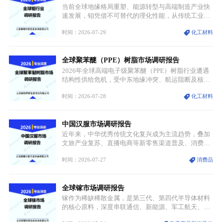
大独立增长体系。
当前全球地缘格局重塑、能源转型与高端制造产业快
速发展，钼凭借不可替代的理化性能，从传统工业金
属转变为各国重点管控的战略矿产，行业整体进入供
时间：2026-07-29
化工材料
需格局重构、价值体系重估的新阶段。钼是典型难熔
金属，核心物理化学性能构筑了其不可替代性，也是
其广泛应用于高端领域的基础，多重特性叠加，让钼
全球聚苯醚（PPE）树脂市场调研报告
贯穿传统工业、高端制造、军工、新能源等多个核心
产业，成为现代工业体系中不可或缺的基础材料。
2026年全球高端电子级聚苯醚（PPE）树脂行业遭遇
结构性供给危机，受中东地缘冲突、航运阻断及核心
生产设施损毁多重因素影响，全球最大产能基地全面
时间：2026-07-28
化工材料
停产，行业长期维持寡头垄断的供应链格局彻底瓦
解。本次危机直接造成全球七成高端PPE树脂断供，
产品价格半年内暴涨超400%，上下游产业链出现“有
中国汉服市场调研报告
价无市”的供给真空，并沿高频覆铜板、PCB电路板向
AI服务器、5G基站等高端电子终端持续传导，全产业
近年来，中华优秀传统文化复兴成为主流趋势，叠加
链生产、成本、交付均承受巨大压力。
文旅产业复苏、直播电商等新零售渠道普及、消费群
体审美迭代多重因素，汉服行业迎来发展黄金期。汉
时间：2026-07-27
消费品
服不再局限于传统节日、古风活动等小众场景，逐步
融入旅游、日常穿搭、礼仪培训、婚庆等多元消费场
景，成为承载国风文化、拉动实体消费与文旅融合的
全球镓市场调研报告
重要载体。同时，行业标准落地、生产技术升级、原
创设计能力提升，进一步夯实产业发展根基，吸引传
镓作为稀缺稀散金属，是第三代、第四代半导体材料
统服饰品牌、文旅企业等跨界入局，市场活力持续释
的核心原料，深度串联通信、新能源、军工航天、光
放。
伏等十余项战略产业，是现代高端制造业的隐形基石